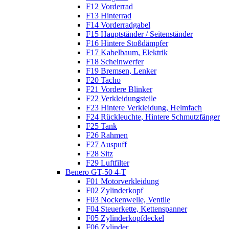
F12 Vorderrad
F13 Hinterrad
F14 Vorderradgabel
F15 Hauptständer / Seitenständer
F16 Hintere Stoßdämpfer
F17 Kabelbaum, Elektrik
F18 Scheinwerfer
F19 Bremsen, Lenker
F20 Tacho
F21 Vordere Blinker
F22 Verkleidungsteile
F23 Hintere Verkleidung, Helmfach
F24 Rückleuchte, Hintere Schmutzfänger
F25 Tank
F26 Rahmen
F27 Auspuff
F28 Sitz
F29 Luftfilter
Benero GT-50 4-T
F01 Motorverkleidung
F02 Zylinderkopf
F03 Nockenwelle, Ventile
F04 Steuerkette, Kettenspanner
F05 Zylinderkopfdeckel
F06 Zylinder