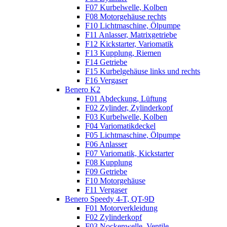
F07 Kurbelwelle, Kolben
F08 Motorgehäuse rechts
F10 Lichtmaschine, Ölpumpe
F11 Anlasser, Matrixgetriebe
F12 Kickstarter, Variomatik
F13 Kupplung, Riemen
F14 Getriebe
F15 Kurbelgehäuse links und rechts
F16 Vergaser
Benero K2
F01 Abdeckung, Lüftung
F02 Zylinder, Zylinderkopf
F03 Kurbelwelle, Kolben
F04 Variomatikdeckel
F05 Lichtmaschine, Ölpumpe
F06 Anlasser
F07 Variomatik, Kickstarter
F08 Kupplung
F09 Getriebe
F10 Motorgehäuse
F11 Vergaser
Benero Speedy 4-T, QT-9D
F01 Motorverkleidung
F02 Zylinderkopf
F03 Nockenwelle, Ventile