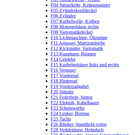
F04 Steuerkette, Kettenspanner
F05 Zylinderkopfdeckel
F06 Zylinder
F07 Kurbelwelle, Kolben
F08 Motorgehäuse rechts
F09 Variomatikdeckel
F10 Lichtmaschine, Ölpumpe
F11 Anlasser, Matrixgetriebe
F12 Kickstarter, Variomatik
F13 Kupplung, Riemen
F14 Getriebe
F15 Kurbelgehäuse links und rechts
F16 Vergaser
F17 Vorderrad
F18 Hinterrad
F19 Vorderradgabel
F20 Ständer
F21 Federbein, hinten
F22 Elektrik, Kabelbaum
F23 Scheinwerfer
F24 Lenker, Bremse
F25 Tacho
F26 Blinker, Standlicht vorne
F28 Verkleidung, Helmfach