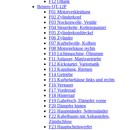
F12 Öltank
Benero QT-12P
F01 Motorverkleidung
F02 Zylinderkopf
F03 Nockenwelle, Ventile
F04 Steuerkette, Kettenspanner
F05 Zylinderkopfdeckel
F06 Zylinder
F07 Kurbelwelle, Kolben
F08 Motorgehäuse rechts
F10 Lichtmaschine, Ölpumpe
F11 Anlasser, Matrixgetriebe
F12 Kickstarter, Variomatik
F13 Kupplung, Riemen
F14 Getriebe
F15 Kurbelgehäuse links und rechts
F16 Vergaser
F17 Vorderrad
F18 Hinterrad
F19 Gabeljoch, Dämpfer vorne
F20 Dämpfer hinten
F21 Hauptständer, Seitenständer
F22 Kabelbaum mit Anbauteilen,
Zündschloss
F23 Hauptscheinwerfer