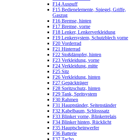
F14 Auspuff
F15 Bedienelemente, Spiegel, Griffe,
Gaszug
F16 Bremse, hinten
F17 Bremse, vorne
F18 Lenker, Lenkerverkleidung
F19 Lenkersystem, Schutzblech vorne
F20 Vorderrad
F21 Hinterrad
F22 Stoßdämpfer, hinten
F23 Verkleidung, vorne
F24 Verkleidung, mitte
F25 Sitz
F26 Verkleidung, hinten
F27 Gepäckträger
F28 Spritzschutz, hinten
F29 Tank, Spritsystem
F30 Rahmen
F31 Hauptständer, Seitenständer
F32 Kabelbaum, Schlosssatz
F33 Blinker vorne, Blinkerrelais
F34 Blinker hinten, Rücklicht
F35 Hauptscheinwerfer
F36 Batterie
F37 Tacho