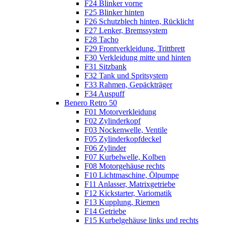
F24 Blinker vorne
F25 Blinker hinten
F26 Schutzblech hinten, Rücklicht
F27 Lenker, Bremssystem
F28 Tacho
F29 Frontverkleidung, Trittbrett
F30 Verkleidung mitte und hinten
F31 Sitzbank
F32 Tank und Spritsystem
F33 Rahmen, Gepäckträger
F34 Auspuff
Benero Retro 50
F01 Motorverkleidung
F02 Zylinderkopf
F03 Nockenwelle, Ventile
F05 Zylinderkopfdeckel
F06 Zylinder
F07 Kurbelwelle, Kolben
F08 Motorgehäuse rechts
F10 Lichtmaschine, Ölpumpe
F11 Anlasser, Matrixgetriebe
F12 Kickstarter, Variomatik
F13 Kupplung, Riemen
F14 Getriebe
F15 Kurbelgehäuse links und rechts