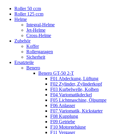
Roller 50 ccm
Roller 125 ccm
Helme
Integral-Helme
Jet-Helme
Cross-Helme
Zubehör
Koffer
Rollergaragen
Sicherheit
Ersatzteile
Benero
Benero GT-50 2-T
F01 Abdeckung, Lüftung
F02 Zylinder, Zylinderkopf
F03 Kurbelwelle, Kolben
F04 Variomatikdeckel
F05 Lichtmaschine, Ölpumpe
F06 Anlasser
F07 Variomatik, Kickstarter
F08 Kupplung
F09 Getriebe
F10 Motorgehäuse
F11 Vergaser