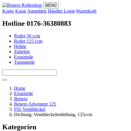
MENÜ
Konto
Kasse
Anmelden
Händler Login
Warenkorb
Hotline 0176-36380883
Roller 50 ccm
Roller 125 ccm
Helme
Zubehör
Ersatzteile
Tuningteile
Home
Ersatzteile
Benero
Benero Adventure 125
F02 Ventildeckel
Dichtung, Ventildeckelentlüftung, 125ccm
Kategorien