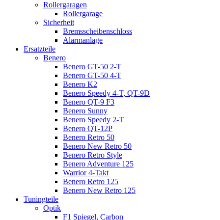
Rollergaragen
Rollergarage
Sicherheit
Bremsscheibenschloss
Alarmanlage
Ersatzteile
Benero
Benero GT-50 2-T
Benero GT-50 4-T
Benero K2
Benero Speedy 4-T, QT-9D
Benero QT-9 F3
Benero Sunny
Benero Speedy 2-T
Benero QT-12P
Benero Retro 50
Benero New Retro 50
Benero Retro Style
Benero Adventure 125
Warrior 4-Takt
Benero Retro 125
Benero New Retro 125
Tuningteile
Optik
F1 Spiegel, Carbon