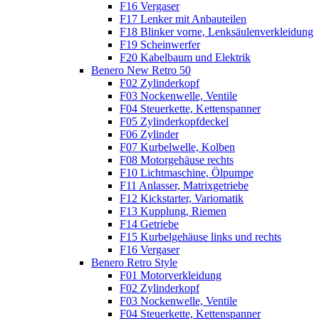
F16 Vergaser
F17 Lenker mit Anbauteilen
F18 Blinker vorne, Lenksäulenverkleidung
F19 Scheinwerfer
F20 Kabelbaum und Elektrik
Benero New Retro 50
F02 Zylinderkopf
F03 Nockenwelle, Ventile
F04 Steuerkette, Kettenspanner
F05 Zylinderkopfdeckel
F06 Zylinder
F07 Kurbelwelle, Kolben
F08 Motorgehäuse rechts
F10 Lichtmaschine, Ölpumpe
F11 Anlasser, Matrixgetriebe
F12 Kickstarter, Variomatik
F13 Kupplung, Riemen
F14 Getriebe
F15 Kurbelgehäuse links und rechts
F16 Vergaser
Benero Retro Style
F01 Motorverkleidung
F02 Zylinderkopf
F03 Nockenwelle, Ventile
F04 Steuerkette, Kettenspanner