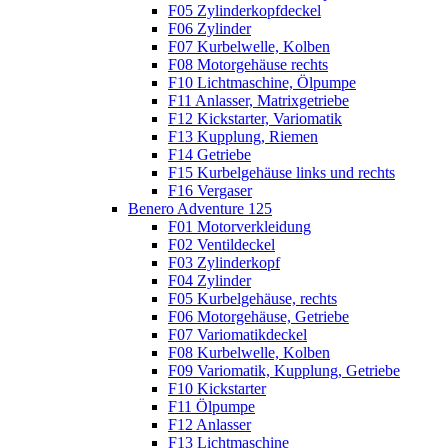
F05 Zylinderkopfdeckel
F06 Zylinder
F07 Kurbelwelle, Kolben
F08 Motorgehäuse rechts
F10 Lichtmaschine, Ölpumpe
F11 Anlasser, Matrixgetriebe
F12 Kickstarter, Variomatik
F13 Kupplung, Riemen
F14 Getriebe
F15 Kurbelgehäuse links und rechts
F16 Vergaser
Benero Adventure 125
F01 Motorverkleidung
F02 Ventildeckel
F03 Zylinderkopf
F04 Zylinder
F05 Kurbelgehäuse, rechts
F06 Motorgehäuse, Getriebe
F07 Variomatikdeckel
F08 Kurbelwelle, Kolben
F09 Variomatik, Kupplung, Getriebe
F10 Kickstarter
F11 Ölpumpe
F12 Anlasser
F13 Lichtmaschine