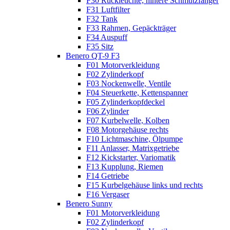
F30 Rückleuchte, hintere Schmutzfänger
F31 Luftfilter
F32 Tank
F33 Rahmen, Gepäckträger
F34 Auspuff
F35 Sitz
Benero QT-9 F3
F01 Motorverkleidung
F02 Zylinderkopf
F03 Nockenwelle, Ventile
F04 Steuerkette, Kettenspanner
F05 Zylinderkopfdeckel
F06 Zylinder
F07 Kurbelwelle, Kolben
F08 Motorgehäuse rechts
F10 Lichtmaschine, Ölpumpe
F11 Anlasser, Matrixgetriebe
F12 Kickstarter, Variomatik
F13 Kupplung, Riemen
F14 Getriebe
F15 Kurbelgehäuse links und rechts
F16 Vergaser
Benero Sunny
F01 Motorverkleidung
F02 Zylinderkopf