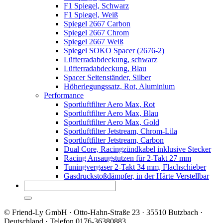
F1 Spiegel, Schwarz
F1 Spiegel, Weiß
Spiegel 2667 Carbon
Spiegel 2667 Chrom
Spiegel 2667 Weiß
Spiegel SOKO Spacer (2676-2)
Lüfterradabdeckung, schwarz
Lüfterradabdeckung, Blau
Spacer Seitenständer, Silber
Höherlegungssatz, Rot, Aluminium
Performance
Sportluftfilter Aero Max, Rot
Sportluftfilter Aero Max, Blau
Sportluftfilter Aero Max, Gold
Sportluftfilter Jetstream, Chrom-Lila
Sportluftfilter Jetstream, Carbon
Dual Core, Racingzündkabel inklusive Stecker
Racing Ansaugstutzen für 2-Takt 27 mm
Tuningvergaser 2-Takt 34 mm, Flachschieber
Gasdruckstoßdämpfer, in der Härte Verstellbar
© Friend-Ly GmbH · Otto-Hahn-Straße 23 · 35510 Butzbach ·
Deutschland · Telefon 0176-36380883