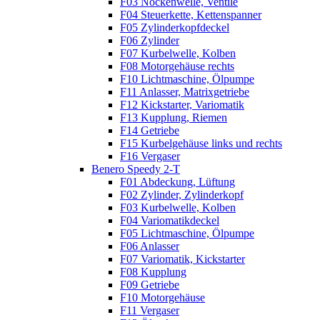
F03 Nockenwelle, Ventile
F04 Steuerkette, Kettenspanner
F05 Zylinderkopfdeckel
F06 Zylinder
F07 Kurbelwelle, Kolben
F08 Motorgehäuse rechts
F10 Lichtmaschine, Ölpumpe
F11 Anlasser, Matrixgetriebe
F12 Kickstarter, Variomatik
F13 Kupplung, Riemen
F14 Getriebe
F15 Kurbelgehäuse links und rechts
F16 Vergaser
Benero Speedy 2-T
F01 Abdeckung, Lüftung
F02 Zylinder, Zylinderkopf
F03 Kurbelwelle, Kolben
F04 Variomatikdeckel
F05 Lichtmaschine, Ölpumpe
F06 Anlasser
F07 Variomatik, Kickstarter
F08 Kupplung
F09 Getriebe
F10 Motorgehäuse
F11 Vergaser