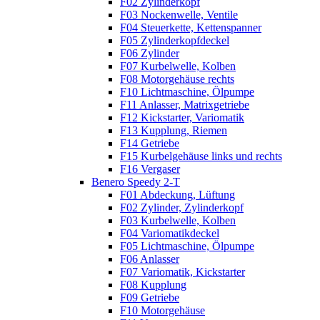
F02 Zylinderkopf
F03 Nockenwelle, Ventile
F04 Steuerkette, Kettenspanner
F05 Zylinderkopfdeckel
F06 Zylinder
F07 Kurbelwelle, Kolben
F08 Motorgehäuse rechts
F10 Lichtmaschine, Ölpumpe
F11 Anlasser, Matrixgetriebe
F12 Kickstarter, Variomatik
F13 Kupplung, Riemen
F14 Getriebe
F15 Kurbelgehäuse links und rechts
F16 Vergaser
Benero Speedy 2-T
F01 Abdeckung, Lüftung
F02 Zylinder, Zylinderkopf
F03 Kurbelwelle, Kolben
F04 Variomatikdeckel
F05 Lichtmaschine, Ölpumpe
F06 Anlasser
F07 Variomatik, Kickstarter
F08 Kupplung
F09 Getriebe
F10 Motorgehäuse