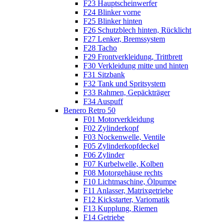
F23 Hauptscheinwerfer
F24 Blinker vorne
F25 Blinker hinten
F26 Schutzblech hinten, Rücklicht
F27 Lenker, Bremssystem
F28 Tacho
F29 Frontverkleidung, Trittbrett
F30 Verkleidung mitte und hinten
F31 Sitzbank
F32 Tank und Spritsystem
F33 Rahmen, Gepäckträger
F34 Auspuff
Benero Retro 50
F01 Motorverkleidung
F02 Zylinderkopf
F03 Nockenwelle, Ventile
F05 Zylinderkopfdeckel
F06 Zylinder
F07 Kurbelwelle, Kolben
F08 Motorgehäuse rechts
F10 Lichtmaschine, Ölpumpe
F11 Anlasser, Matrixgetriebe
F12 Kickstarter, Variomatik
F13 Kupplung, Riemen
F14 Getriebe