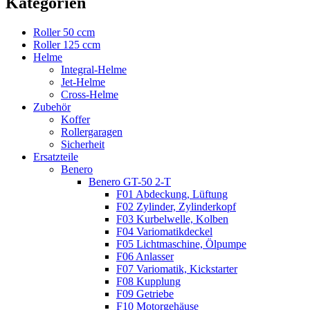
Kategorien
Roller 50 ccm
Roller 125 ccm
Helme
Integral-Helme
Jet-Helme
Cross-Helme
Zubehör
Koffer
Rollergaragen
Sicherheit
Ersatzteile
Benero
Benero GT-50 2-T
F01 Abdeckung, Lüftung
F02 Zylinder, Zylinderkopf
F03 Kurbelwelle, Kolben
F04 Variomatikdeckel
F05 Lichtmaschine, Ölpumpe
F06 Anlasser
F07 Variomatik, Kickstarter
F08 Kupplung
F09 Getriebe
F10 Motorgehäuse