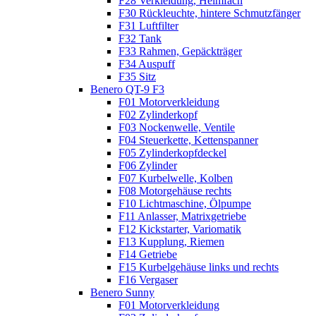
F28 Verkleidung, Helmfach
F30 Rückleuchte, hintere Schmutzfänger
F31 Luftfilter
F32 Tank
F33 Rahmen, Gepäckträger
F34 Auspuff
F35 Sitz
Benero QT-9 F3
F01 Motorverkleidung
F02 Zylinderkopf
F03 Nockenwelle, Ventile
F04 Steuerkette, Kettenspanner
F05 Zylinderkopfdeckel
F06 Zylinder
F07 Kurbelwelle, Kolben
F08 Motorgehäuse rechts
F10 Lichtmaschine, Ölpumpe
F11 Anlasser, Matrixgetriebe
F12 Kickstarter, Variomatik
F13 Kupplung, Riemen
F14 Getriebe
F15 Kurbelgehäuse links und rechts
F16 Vergaser
Benero Sunny
F01 Motorverkleidung