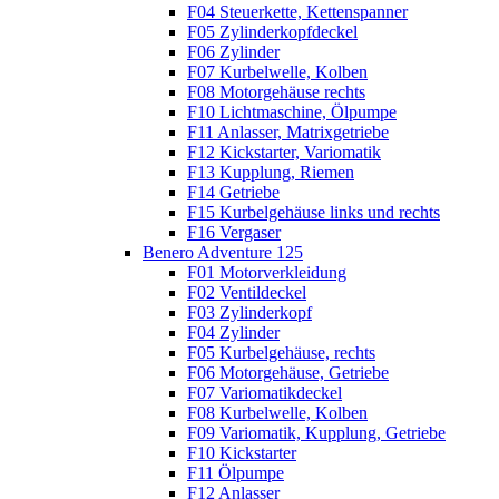
F04 Steuerkette, Kettenspanner
F05 Zylinderkopfdeckel
F06 Zylinder
F07 Kurbelwelle, Kolben
F08 Motorgehäuse rechts
F10 Lichtmaschine, Ölpumpe
F11 Anlasser, Matrixgetriebe
F12 Kickstarter, Variomatik
F13 Kupplung, Riemen
F14 Getriebe
F15 Kurbelgehäuse links und rechts
F16 Vergaser
Benero Adventure 125
F01 Motorverkleidung
F02 Ventildeckel
F03 Zylinderkopf
F04 Zylinder
F05 Kurbelgehäuse, rechts
F06 Motorgehäuse, Getriebe
F07 Variomatikdeckel
F08 Kurbelwelle, Kolben
F09 Variomatik, Kupplung, Getriebe
F10 Kickstarter
F11 Ölpumpe
F12 Anlasser