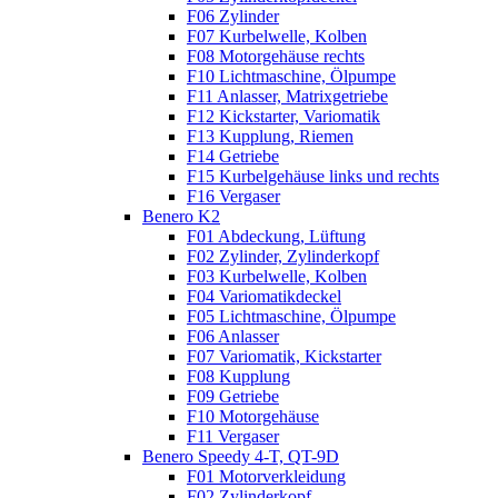
F06 Zylinder
F07 Kurbelwelle, Kolben
F08 Motorgehäuse rechts
F10 Lichtmaschine, Ölpumpe
F11 Anlasser, Matrixgetriebe
F12 Kickstarter, Variomatik
F13 Kupplung, Riemen
F14 Getriebe
F15 Kurbelgehäuse links und rechts
F16 Vergaser
Benero K2
F01 Abdeckung, Lüftung
F02 Zylinder, Zylinderkopf
F03 Kurbelwelle, Kolben
F04 Variomatikdeckel
F05 Lichtmaschine, Ölpumpe
F06 Anlasser
F07 Variomatik, Kickstarter
F08 Kupplung
F09 Getriebe
F10 Motorgehäuse
F11 Vergaser
Benero Speedy 4-T, QT-9D
F01 Motorverkleidung
F02 Zylinderkopf