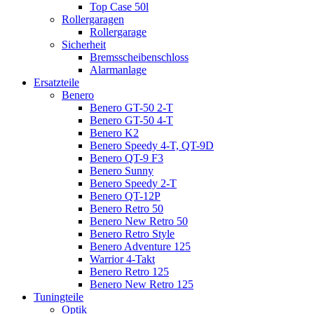
Top Case 50l
Rollergaragen
Rollergarage
Sicherheit
Bremsscheibenschloss
Alarmanlage
Ersatzteile
Benero
Benero GT-50 2-T
Benero GT-50 4-T
Benero K2
Benero Speedy 4-T, QT-9D
Benero QT-9 F3
Benero Sunny
Benero Speedy 2-T
Benero QT-12P
Benero Retro 50
Benero New Retro 50
Benero Retro Style
Benero Adventure 125
Warrior 4-Takt
Benero Retro 125
Benero New Retro 125
Tuningteile
Optik