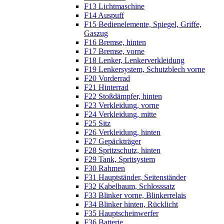
F13 Lichtmaschine
F14 Auspuff
F15 Bedienelemente, Spiegel, Griffe,
Gaszug
F16 Bremse, hinten
F17 Bremse, vorne
F18 Lenker, Lenkerverkleidung
F19 Lenkersystem, Schutzblech vorne
F20 Vorderrad
F21 Hinterrad
F22 Stoßdämpfer, hinten
F23 Verkleidung, vorne
F24 Verkleidung, mitte
F25 Sitz
F26 Verkleidung, hinten
F27 Gepäckträger
F28 Spritzschutz, hinten
F29 Tank, Spritsystem
F30 Rahmen
F31 Hauptständer, Seitenständer
F32 Kabelbaum, Schlosssatz
F33 Blinker vorne, Blinkerrelais
F34 Blinker hinten, Rücklicht
F35 Hauptscheinwerfer
F36 Batterie