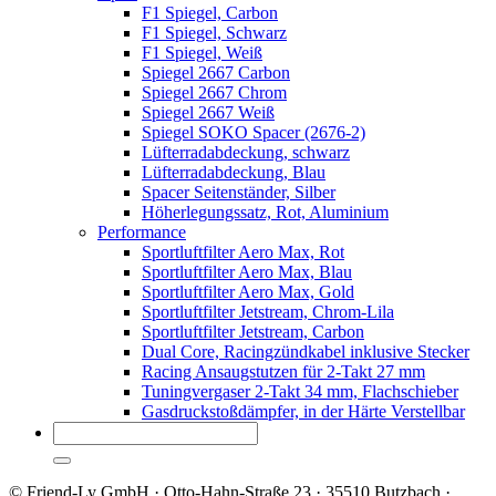
F1 Spiegel, Carbon
F1 Spiegel, Schwarz
F1 Spiegel, Weiß
Spiegel 2667 Carbon
Spiegel 2667 Chrom
Spiegel 2667 Weiß
Spiegel SOKO Spacer (2676-2)
Lüfterradabdeckung, schwarz
Lüfterradabdeckung, Blau
Spacer Seitenständer, Silber
Höherlegungssatz, Rot, Aluminium
Performance
Sportluftfilter Aero Max, Rot
Sportluftfilter Aero Max, Blau
Sportluftfilter Aero Max, Gold
Sportluftfilter Jetstream, Chrom-Lila
Sportluftfilter Jetstream, Carbon
Dual Core, Racingzündkabel inklusive Stecker
Racing Ansaugstutzen für 2-Takt 27 mm
Tuningvergaser 2-Takt 34 mm, Flachschieber
Gasdruckstoßdämpfer, in der Härte Verstellbar
© Friend-Ly GmbH · Otto-Hahn-Straße 23 · 35510 Butzbach ·