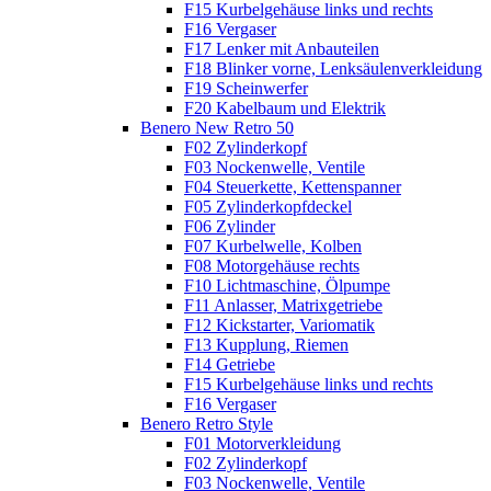
F15 Kurbelgehäuse links und rechts
F16 Vergaser
F17 Lenker mit Anbauteilen
F18 Blinker vorne, Lenksäulenverkleidung
F19 Scheinwerfer
F20 Kabelbaum und Elektrik
Benero New Retro 50
F02 Zylinderkopf
F03 Nockenwelle, Ventile
F04 Steuerkette, Kettenspanner
F05 Zylinderkopfdeckel
F06 Zylinder
F07 Kurbelwelle, Kolben
F08 Motorgehäuse rechts
F10 Lichtmaschine, Ölpumpe
F11 Anlasser, Matrixgetriebe
F12 Kickstarter, Variomatik
F13 Kupplung, Riemen
F14 Getriebe
F15 Kurbelgehäuse links und rechts
F16 Vergaser
Benero Retro Style
F01 Motorverkleidung
F02 Zylinderkopf
F03 Nockenwelle, Ventile