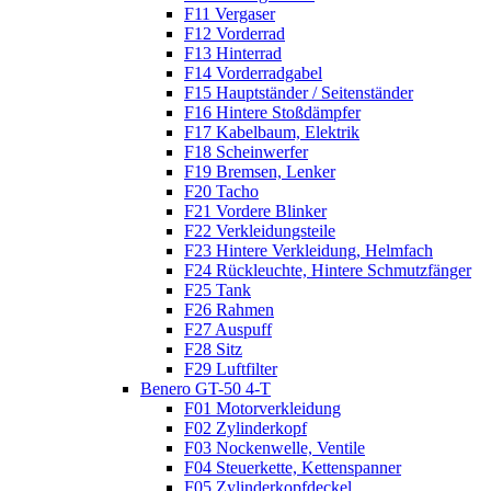
F11 Vergaser
F12 Vorderrad
F13 Hinterrad
F14 Vorderradgabel
F15 Hauptständer / Seitenständer
F16 Hintere Stoßdämpfer
F17 Kabelbaum, Elektrik
F18 Scheinwerfer
F19 Bremsen, Lenker
F20 Tacho
F21 Vordere Blinker
F22 Verkleidungsteile
F23 Hintere Verkleidung, Helmfach
F24 Rückleuchte, Hintere Schmutzfänger
F25 Tank
F26 Rahmen
F27 Auspuff
F28 Sitz
F29 Luftfilter
Benero GT-50 4-T
F01 Motorverkleidung
F02 Zylinderkopf
F03 Nockenwelle, Ventile
F04 Steuerkette, Kettenspanner
F05 Zylinderkopfdeckel