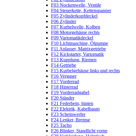
F03 Nockenwelle, Ventile
F04 Steuerkette, Kettenspanner
F05 Zylinderkopfdeckel
F06 Zylinder
F07 Kurbelwelle, Kolben
F08 Motorgehäuse rechts
F09 Variomatikdeckel
F10 Lichtmaschine, Ölpumpe
F11 Anlasser, Matrixgetriebe
F12 Kickstarter, Variomatik
F13 Kupplung, Riemen
F14 Getriebe
F15 Kurbelgehäuse links und rechts
F16 Vergaser
F17 Vorderrad
F18 Hinterrad
F19 Vorderradgabel
F20 Ständer
F21 Federbein, hinten
F22 Elektrik, Kabelbaum
F23 Scheinwerfer
F24 Lenker, Bremse
F25 Tacho
F26 Blinker, Standlicht vorne