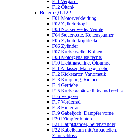
F11 Vergaser
F12 Öltank
Benero QT-12P
F01 Motorverkleidung
F02 Zylinderkopf
F03 Nockenwelle, Ventile
F04 Steuerkette, Kettenspanner
F05 Zylinderkopfdeckel
F06 Zylinder
F07 Kurbelwelle, Kolben
F08 Motorgehäuse rechts
F10 Lichtmaschine, Ölpumpe
F11 Anlasser, Matrixgetriebe
F12 Kickstarter, Variomatik
F13 Kupplung, Riemen
F14 Getriebe
F15 Kurbelgehäuse links und rechts
F16 Vergaser
F17 Vorderrad
F18 Hinterrad
F19 Gabeljoch, Dämpfer vorne
F20 Dämpfer hinten
F21 Hauptständer, Seitenständer
F22 Kabelbaum mit Anbauteilen,
Zündschloss