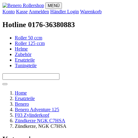
MENÜ
Konto
Kasse
Anmelden
Händler Login
Warenkorb
Hotline 0176-36380883
Roller 50 ccm
Roller 125 ccm
Helme
Zubehör
Ersatzteile
Tuningteile
Home
Ersatzteile
Benero
Benero Adventure 125
F03 Zylinderkopf
Zündkerze NGK C7HSA
Zündkerze, NGK C7HSA