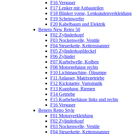
F16 Vergaser
F17 Lenker mit Anbauteilen
F18 Blinker vorne, Lenksäulenverkleidung
F19 Scheinwerfer
F20 Kabelbaum und Elektrik
Benero New Retro 50
F02 Zylinderkopf
F03 Nockenwelle, Ventile
F04 Steuerkette, Kettenspanner
F05 Zylinderkopfdeckel
F06 Zylinder
F07 Kurbelwelle, Kolben
F08 Motorgehäuse rechts
F10 Lichtmaschine, Ölpumpe
F11 Anlasser, Matrixgetriebe
F12 Kickstarter, Variomatik
F13 Kupplung, Riemen
F14 Getriebe
F15 Kurbelgehäuse links und rechts
F16 Vergaser
Benero Retro Style
F01 Motorverkleidung
F02 Zylinderkopf
F03 Nockenwelle, Ventile
F04 Steuerkette, Kettenspanner