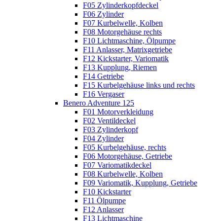
F05 Zylinderkopfdeckel
F06 Zylinder
F07 Kurbelwelle, Kolben
F08 Motorgehäuse rechts
F10 Lichtmaschine, Ölpumpe
F11 Anlasser, Matrixgetriebe
F12 Kickstarter, Variomatik
F13 Kupplung, Riemen
F14 Getriebe
F15 Kurbelgehäuse links und rechts
F16 Vergaser
Benero Adventure 125
F01 Motorverkleidung
F02 Ventildeckel
F03 Zylinderkopf
F04 Zylinder
F05 Kurbelgehäuse, rechts
F06 Motorgehäuse, Getriebe
F07 Variomatikdeckel
F08 Kurbelwelle, Kolben
F09 Variomatik, Kupplung, Getriebe
F10 Kickstarter
F11 Ölpumpe
F12 Anlasser
F13 Lichtmaschine