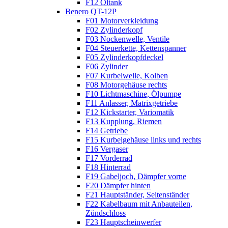
F12 Öltank
Benero QT-12P
F01 Motorverkleidung
F02 Zylinderkopf
F03 Nockenwelle, Ventile
F04 Steuerkette, Kettenspanner
F05 Zylinderkopfdeckel
F06 Zylinder
F07 Kurbelwelle, Kolben
F08 Motorgehäuse rechts
F10 Lichtmaschine, Ölpumpe
F11 Anlasser, Matrixgetriebe
F12 Kickstarter, Variomatik
F13 Kupplung, Riemen
F14 Getriebe
F15 Kurbelgehäuse links und rechts
F16 Vergaser
F17 Vorderrad
F18 Hinterrad
F19 Gabeljoch, Dämpfer vorne
F20 Dämpfer hinten
F21 Hauptständer, Seitenständer
F22 Kabelbaum mit Anbauteilen,
Zündschloss
F23 Hauptscheinwerfer