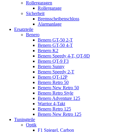
Rollergaragen
Rollergarage
Sicherheit
Bremsscheibenschloss
Alarmanlage
Ersatzteile
Benero
Benero GT-50 2-T
Benero GT-50 4-T
Benero K2
Benero Speedy 4-T, QT-9D
Benero QT-9 F3
Benero Sunny
Benero Speedy 2-T
Benero QT-12P
Benero Retro 50
Benero New Retro 50
Benero Retro Style
Benero Adventure 125
Warrior 4-Takt
Benero Retro 125
Benero New Retro 125
Tuningteile
Optik
F1 Spiegel, Carbon