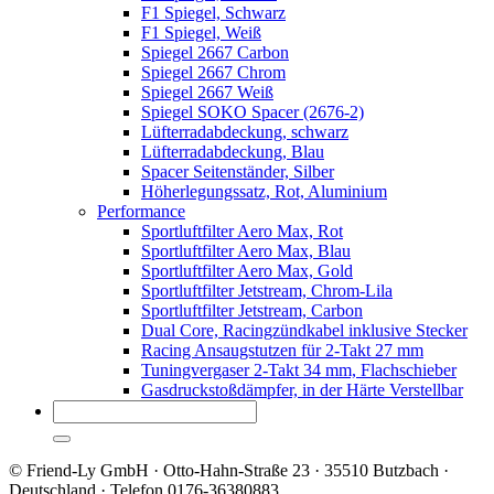
F1 Spiegel, Schwarz
F1 Spiegel, Weiß
Spiegel 2667 Carbon
Spiegel 2667 Chrom
Spiegel 2667 Weiß
Spiegel SOKO Spacer (2676-2)
Lüfterradabdeckung, schwarz
Lüfterradabdeckung, Blau
Spacer Seitenständer, Silber
Höherlegungssatz, Rot, Aluminium
Performance
Sportluftfilter Aero Max, Rot
Sportluftfilter Aero Max, Blau
Sportluftfilter Aero Max, Gold
Sportluftfilter Jetstream, Chrom-Lila
Sportluftfilter Jetstream, Carbon
Dual Core, Racingzündkabel inklusive Stecker
Racing Ansaugstutzen für 2-Takt 27 mm
Tuningvergaser 2-Takt 34 mm, Flachschieber
Gasdruckstoßdämpfer, in der Härte Verstellbar
© Friend-Ly GmbH · Otto-Hahn-Straße 23 · 35510 Butzbach ·
Deutschland · Telefon 0176-36380883