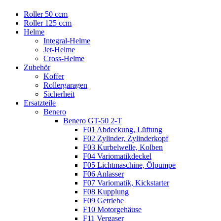
Roller 50 ccm
Roller 125 ccm
Helme
Integral-Helme
Jet-Helme
Cross-Helme
Zubehör
Koffer
Rollergaragen
Sicherheit
Ersatzteile
Benero
Benero GT-50 2-T
F01 Abdeckung, Lüftung
F02 Zylinder, Zylinderkopf
F03 Kurbelwelle, Kolben
F04 Variomatikdeckel
F05 Lichtmaschine, Ölpumpe
F06 Anlasser
F07 Variomatik, Kickstarter
F08 Kupplung
F09 Getriebe
F10 Motorgehäuse
F11 Vergaser