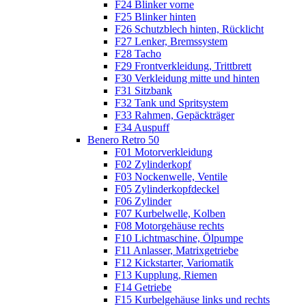
F24 Blinker vorne
F25 Blinker hinten
F26 Schutzblech hinten, Rücklicht
F27 Lenker, Bremssystem
F28 Tacho
F29 Frontverkleidung, Trittbrett
F30 Verkleidung mitte und hinten
F31 Sitzbank
F32 Tank und Spritsystem
F33 Rahmen, Gepäckträger
F34 Auspuff
Benero Retro 50
F01 Motorverkleidung
F02 Zylinderkopf
F03 Nockenwelle, Ventile
F05 Zylinderkopfdeckel
F06 Zylinder
F07 Kurbelwelle, Kolben
F08 Motorgehäuse rechts
F10 Lichtmaschine, Ölpumpe
F11 Anlasser, Matrixgetriebe
F12 Kickstarter, Variomatik
F13 Kupplung, Riemen
F14 Getriebe
F15 Kurbelgehäuse links und rechts