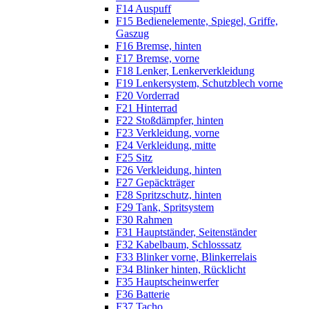
F14 Auspuff
F15 Bedienelemente, Spiegel, Griffe,
Gaszug
F16 Bremse, hinten
F17 Bremse, vorne
F18 Lenker, Lenkerverkleidung
F19 Lenkersystem, Schutzblech vorne
F20 Vorderrad
F21 Hinterrad
F22 Stoßdämpfer, hinten
F23 Verkleidung, vorne
F24 Verkleidung, mitte
F25 Sitz
F26 Verkleidung, hinten
F27 Gepäckträger
F28 Spritzschutz, hinten
F29 Tank, Spritsystem
F30 Rahmen
F31 Hauptständer, Seitenständer
F32 Kabelbaum, Schlosssatz
F33 Blinker vorne, Blinkerrelais
F34 Blinker hinten, Rücklicht
F35 Hauptscheinwerfer
F36 Batterie
F37 Tacho