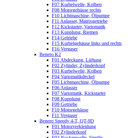
F07 Kurbelwelle, Kolben
F08 Motorgehäuse rechts
F10 Lichtmaschine, Ölpumpe
F11 Anlasser, Matrixgetriebe
F12 Kickstarter, Variomatik
F13 Kupplung, Riemen
F14 Getriebe
F15 Kurbelgehäuse links und rechts
F16 Vergaser
Benero K2
F01 Abdeckung, Lüftung
F02 Zylinder, Zylinderkopf
F03 Kurbelwelle, Kolben
F04 Variomatikdeckel
F05 Lichtmaschine, Ölpumpe
F06 Anlasser
F07 Variomatik, Kickstarter
F08 Kupplung
F09 Getriebe
F10 Motorgehäuse
F11 Vergaser
Benero Speedy 4-T, QT-9D
F01 Motorverkleidung
F02 Zylinderkopf
F03 Nockenwelle, Ventile