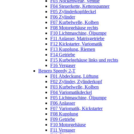
F03 Nockenwelle, Ventile
F04 Steuerkette, Kettenspanner
F05 Zylinderkopfdeckel
F06 Zylinder
F07 Kurbelwelle, Kolben
F08 Motorgehäuse rechts
F10 Lichtmaschine, Ölpumpe
F11 Anlasser, Matrixgetriebe
F12 Kickstarter, Variomatik
F13 Kupplung, Riemen
F14 Getriebe
F15 Kurbelgehäuse links und rechts
F16 Vergaser
Benero Speedy 2-T
F01 Abdeckung, Lüftung
F02 Zylinder, Zylinderkopf
F03 Kurbelwelle, Kolben
F04 Variomatikdeckel
F05 Lichtmaschine, Ölpumpe
F06 Anlasser
F07 Variomatik, Kickstarter
F08 Kupplung
F09 Getriebe
F10 Motorgehäuse
F11 Vergaser