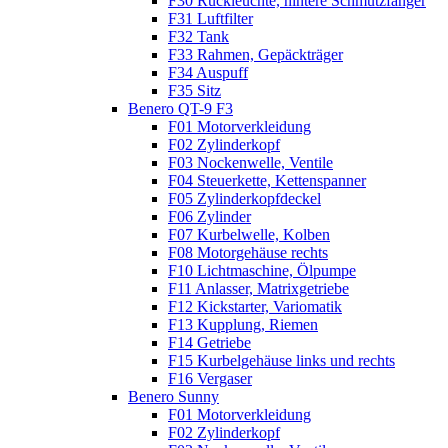
F30 Rückleuchte, hintere Schmutzfänger
F31 Luftfilter
F32 Tank
F33 Rahmen, Gepäckträger
F34 Auspuff
F35 Sitz
Benero QT-9 F3
F01 Motorverkleidung
F02 Zylinderkopf
F03 Nockenwelle, Ventile
F04 Steuerkette, Kettenspanner
F05 Zylinderkopfdeckel
F06 Zylinder
F07 Kurbelwelle, Kolben
F08 Motorgehäuse rechts
F10 Lichtmaschine, Ölpumpe
F11 Anlasser, Matrixgetriebe
F12 Kickstarter, Variomatik
F13 Kupplung, Riemen
F14 Getriebe
F15 Kurbelgehäuse links und rechts
F16 Vergaser
Benero Sunny
F01 Motorverkleidung
F02 Zylinderkopf