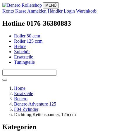
MENÜ
Konto
Kasse
Anmelden
Händler Login
Warenkorb
Hotline 0176-36380883
Roller 50 ccm
Roller 125 ccm
Helme
Zubehör
Ersatzteile
Tuningteile
Home
Ersatzteile
Benero
Benero Adventure 125
F04 Zylinder
Dichtung,Kettenspanner, 125ccm
Kategorien