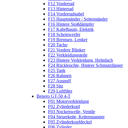
F12 Vorderrad
F13 Hinterrad
F14 Vorderradgabel
F15 Hauptständer / Seitenständer
F16 Hintere Stoßdämpfer
F17 Kabelbaum, Elektrik
F18 Scheinwerfer
F19 Bremsen, Lenker
F20 Tacho
F21 Vordere Blinker
F22 Verkleidungsteile
F23 Hintere Verkleidung, Helmfach
F24 Rückleuchte, Hintere Schmutzfänger
F25 Tank
F26 Rahmen
F27 Auspuff
F28 Sitz
F29 Luftfilter
Benero GT-50 4-T
F01 Motorverkleidung
F02 Zylinderkopf
F03 Nockenwelle, Ventile
F04 Steuerkette, Kettenspanner
F05 Zylinderkopfdeckel
F06 Zylinder