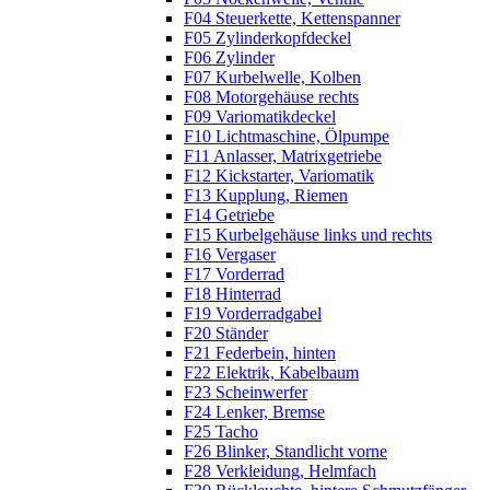
F04 Steuerkette, Kettenspanner
F05 Zylinderkopfdeckel
F06 Zylinder
F07 Kurbelwelle, Kolben
F08 Motorgehäuse rechts
F09 Variomatikdeckel
F10 Lichtmaschine, Ölpumpe
F11 Anlasser, Matrixgetriebe
F12 Kickstarter, Variomatik
F13 Kupplung, Riemen
F14 Getriebe
F15 Kurbelgehäuse links und rechts
F16 Vergaser
F17 Vorderrad
F18 Hinterrad
F19 Vorderradgabel
F20 Ständer
F21 Federbein, hinten
F22 Elektrik, Kabelbaum
F23 Scheinwerfer
F24 Lenker, Bremse
F25 Tacho
F26 Blinker, Standlicht vorne
F28 Verkleidung, Helmfach