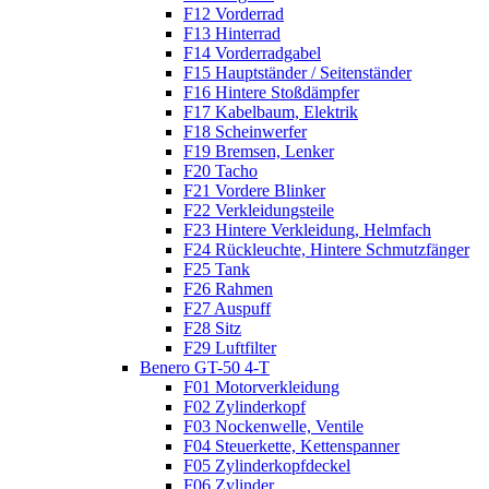
F12 Vorderrad
F13 Hinterrad
F14 Vorderradgabel
F15 Hauptständer / Seitenständer
F16 Hintere Stoßdämpfer
F17 Kabelbaum, Elektrik
F18 Scheinwerfer
F19 Bremsen, Lenker
F20 Tacho
F21 Vordere Blinker
F22 Verkleidungsteile
F23 Hintere Verkleidung, Helmfach
F24 Rückleuchte, Hintere Schmutzfänger
F25 Tank
F26 Rahmen
F27 Auspuff
F28 Sitz
F29 Luftfilter
Benero GT-50 4-T
F01 Motorverkleidung
F02 Zylinderkopf
F03 Nockenwelle, Ventile
F04 Steuerkette, Kettenspanner
F05 Zylinderkopfdeckel
F06 Zylinder