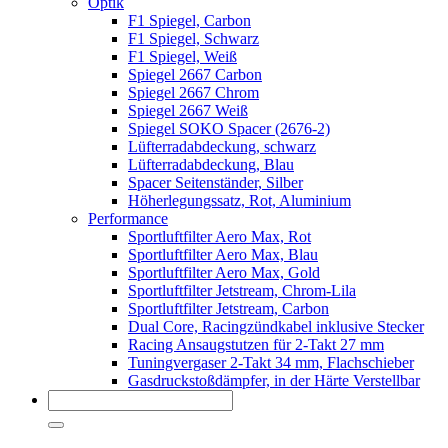
Optik
F1 Spiegel, Carbon
F1 Spiegel, Schwarz
F1 Spiegel, Weiß
Spiegel 2667 Carbon
Spiegel 2667 Chrom
Spiegel 2667 Weiß
Spiegel SOKO Spacer (2676-2)
Lüfterradabdeckung, schwarz
Lüfterradabdeckung, Blau
Spacer Seitenständer, Silber
Höherlegungssatz, Rot, Aluminium
Performance
Sportluftfilter Aero Max, Rot
Sportluftfilter Aero Max, Blau
Sportluftfilter Aero Max, Gold
Sportluftfilter Jetstream, Chrom-Lila
Sportluftfilter Jetstream, Carbon
Dual Core, Racingzündkabel inklusive Stecker
Racing Ansaugstutzen für 2-Takt 27 mm
Tuningvergaser 2-Takt 34 mm, Flachschieber
Gasdruckstoßdämpfer, in der Härte Verstellbar