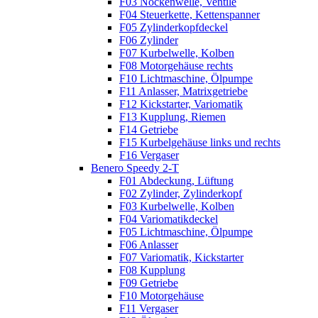
F03 Nockenwelle, Ventile
F04 Steuerkette, Kettenspanner
F05 Zylinderkopfdeckel
F06 Zylinder
F07 Kurbelwelle, Kolben
F08 Motorgehäuse rechts
F10 Lichtmaschine, Ölpumpe
F11 Anlasser, Matrixgetriebe
F12 Kickstarter, Variomatik
F13 Kupplung, Riemen
F14 Getriebe
F15 Kurbelgehäuse links und rechts
F16 Vergaser
Benero Speedy 2-T
F01 Abdeckung, Lüftung
F02 Zylinder, Zylinderkopf
F03 Kurbelwelle, Kolben
F04 Variomatikdeckel
F05 Lichtmaschine, Ölpumpe
F06 Anlasser
F07 Variomatik, Kickstarter
F08 Kupplung
F09 Getriebe
F10 Motorgehäuse
F11 Vergaser