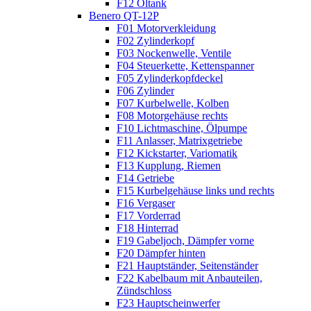
F12 Öltank
Benero QT-12P
F01 Motorverkleidung
F02 Zylinderkopf
F03 Nockenwelle, Ventile
F04 Steuerkette, Kettenspanner
F05 Zylinderkopfdeckel
F06 Zylinder
F07 Kurbelwelle, Kolben
F08 Motorgehäuse rechts
F10 Lichtmaschine, Ölpumpe
F11 Anlasser, Matrixgetriebe
F12 Kickstarter, Variomatik
F13 Kupplung, Riemen
F14 Getriebe
F15 Kurbelgehäuse links und rechts
F16 Vergaser
F17 Vorderrad
F18 Hinterrad
F19 Gabeljoch, Dämpfer vorne
F20 Dämpfer hinten
F21 Hauptständer, Seitenständer
F22 Kabelbaum mit Anbauteilen,
Zündschloss
F23 Hauptscheinwerfer