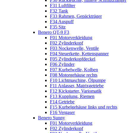
F30 Rückleuchte, hintere Schmutzfänger
F31 Luftfilter
F32 Tank
F33 Rahmen, Gepäckträger
F34 Auspuff
F35 Sitz
Benero QT-9 F3
F01 Motorverkleidung
F02 Zylinderkopf
F03 Nockenwelle, Ventile
F04 Steuerkette, Kettenspanner
F05 Zylinderkopfdeckel
F06 Zylinder
F07 Kurbelwelle, Kolben
F08 Motorgehäuse rechts
F10 Lichtmaschine, Ölpumpe
F11 Anlasser, Matrixgetriebe
F12 Kickstarter, Variomatik
F13 Kupplung, Riemen
F14 Getriebe
F15 Kurbelgehäuse links und rechts
F16 Vergaser
Benero Sunny
F01 Motorverkleidung
F02 Zylinderkopf