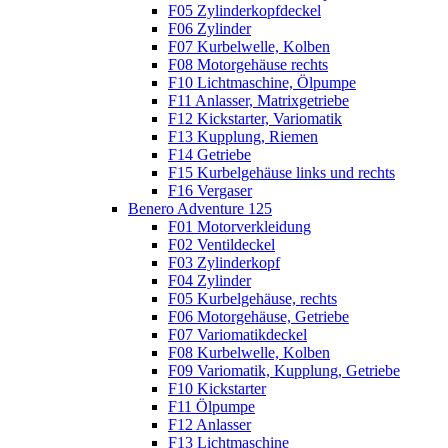
F05 Zylinderkopfdeckel
F06 Zylinder
F07 Kurbelwelle, Kolben
F08 Motorgehäuse rechts
F10 Lichtmaschine, Ölpumpe
F11 Anlasser, Matrixgetriebe
F12 Kickstarter, Variomatik
F13 Kupplung, Riemen
F14 Getriebe
F15 Kurbelgehäuse links und rechts
F16 Vergaser
Benero Adventure 125
F01 Motorverkleidung
F02 Ventildeckel
F03 Zylinderkopf
F04 Zylinder
F05 Kurbelgehäuse, rechts
F06 Motorgehäuse, Getriebe
F07 Variomatikdeckel
F08 Kurbelwelle, Kolben
F09 Variomatik, Kupplung, Getriebe
F10 Kickstarter
F11 Ölpumpe
F12 Anlasser
F13 Lichtmaschine