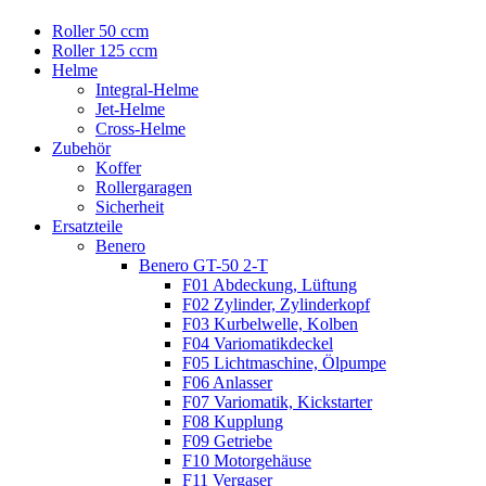
Roller 50 ccm
Roller 125 ccm
Helme
Integral-Helme
Jet-Helme
Cross-Helme
Zubehör
Koffer
Rollergaragen
Sicherheit
Ersatzteile
Benero
Benero GT-50 2-T
F01 Abdeckung, Lüftung
F02 Zylinder, Zylinderkopf
F03 Kurbelwelle, Kolben
F04 Variomatikdeckel
F05 Lichtmaschine, Ölpumpe
F06 Anlasser
F07 Variomatik, Kickstarter
F08 Kupplung
F09 Getriebe
F10 Motorgehäuse
F11 Vergaser