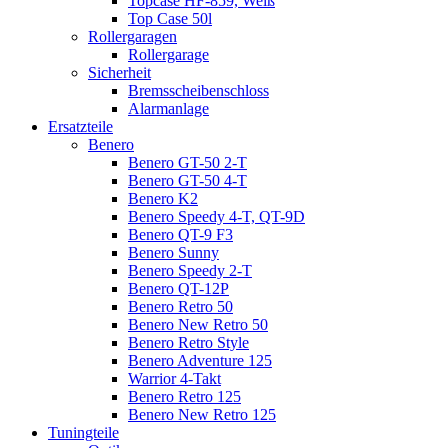
Topcase HF-859, Weiß
Top Case 50l
Rollergaragen
Rollergarage
Sicherheit
Bremsscheibenschloss
Alarmanlage
Ersatzteile
Benero
Benero GT-50 2-T
Benero GT-50 4-T
Benero K2
Benero Speedy 4-T, QT-9D
Benero QT-9 F3
Benero Sunny
Benero Speedy 2-T
Benero QT-12P
Benero Retro 50
Benero New Retro 50
Benero Retro Style
Benero Adventure 125
Warrior 4-Takt
Benero Retro 125
Benero New Retro 125
Tuningteile