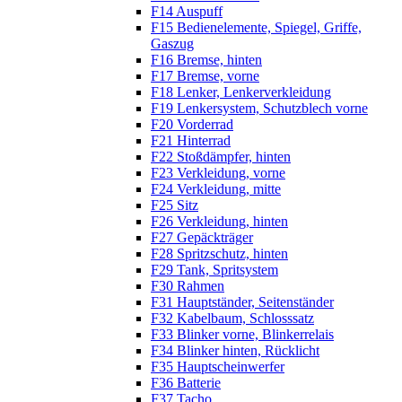
F14 Auspuff
F15 Bedienelemente, Spiegel, Griffe,
Gaszug
F16 Bremse, hinten
F17 Bremse, vorne
F18 Lenker, Lenkerverkleidung
F19 Lenkersystem, Schutzblech vorne
F20 Vorderrad
F21 Hinterrad
F22 Stoßdämpfer, hinten
F23 Verkleidung, vorne
F24 Verkleidung, mitte
F25 Sitz
F26 Verkleidung, hinten
F27 Gepäckträger
F28 Spritzschutz, hinten
F29 Tank, Spritsystem
F30 Rahmen
F31 Hauptständer, Seitenständer
F32 Kabelbaum, Schlosssatz
F33 Blinker vorne, Blinkerrelais
F34 Blinker hinten, Rücklicht
F35 Hauptscheinwerfer
F36 Batterie
F37 Tacho