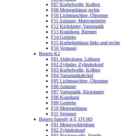
F07 Kurbelwelle, Kolben
F08 Motorgehäuse rechts
F10 Lichtmaschine, Ölpumpe
F11 Anlasser, Matrixgetriebe
F12 Kickstarter, Variomatik
F13 Kupplung, Riemen
F14 Getriebe
F15 Kurbelgehäuse links und rechts
F16 Vergaser
Benero K2
F01 Abdeckung, Lüftung
F02 Zylinder, Zylinderkopf
F03 Kurbelwelle, Kolben
F04 Variomatikdeckel
F05 Lichtmaschine, Ölpumpe
F06 Anlasser
F07 Variomatik, Kickstarter
F08 Kupplung
F09 Getriebe
F10 Motorgehäuse
F11 Vergaser
Benero Speedy 4-T, QT-9D
F01 Motorverkleidung
F02 Zylinderkopf
F03 Nockenwelle, Ventile