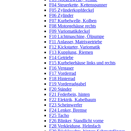
F04 Steuerkette, Kettenspanner
F05 Zylinderkopfdeckel
F06 Zylinder
F07 Kurbelwelle, Kolben
F08 Motorgehäuse rechts
F09 Variomatikdeckel
F10 Lichtmaschine, Ölpumpe
F11 Anlasser, Matrixgetriebe
F12 Kickstarter, Variomatik
F13 Kupplung, Riemen
F14 Getriebe
F15 Kurbelgehäuse links und rechts
F16 Vergaser
F17 Vorderrad
F18 Hinterrad
F19 Vorderradgabel
F20 Ständer
F21 Federbein, hinten
F22 Elektrik, Kabelbaum
F23 Scheinwerfer
F24 Lenker, Bremse
F25 Tacho
F26 Blinker, Standlicht vorne
F28 Verkleidung, Helmfach