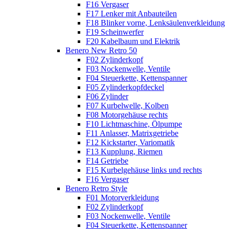
F16 Vergaser
F17 Lenker mit Anbauteilen
F18 Blinker vorne, Lenksäulenverkleidung
F19 Scheinwerfer
F20 Kabelbaum und Elektrik
Benero New Retro 50
F02 Zylinderkopf
F03 Nockenwelle, Ventile
F04 Steuerkette, Kettenspanner
F05 Zylinderkopfdeckel
F06 Zylinder
F07 Kurbelwelle, Kolben
F08 Motorgehäuse rechts
F10 Lichtmaschine, Ölpumpe
F11 Anlasser, Matrixgetriebe
F12 Kickstarter, Variomatik
F13 Kupplung, Riemen
F14 Getriebe
F15 Kurbelgehäuse links und rechts
F16 Vergaser
Benero Retro Style
F01 Motorverkleidung
F02 Zylinderkopf
F03 Nockenwelle, Ventile
F04 Steuerkette, Kettenspanner