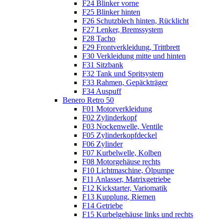
F24 Blinker vorne
F25 Blinker hinten
F26 Schutzblech hinten, Rücklicht
F27 Lenker, Bremssystem
F28 Tacho
F29 Frontverkleidung, Trittbrett
F30 Verkleidung mitte und hinten
F31 Sitzbank
F32 Tank und Spritsystem
F33 Rahmen, Gepäckträger
F34 Auspuff
Benero Retro 50
F01 Motorverkleidung
F02 Zylinderkopf
F03 Nockenwelle, Ventile
F05 Zylinderkopfdeckel
F06 Zylinder
F07 Kurbelwelle, Kolben
F08 Motorgehäuse rechts
F10 Lichtmaschine, Ölpumpe
F11 Anlasser, Matrixgetriebe
F12 Kickstarter, Variomatik
F13 Kupplung, Riemen
F14 Getriebe
F15 Kurbelgehäuse links und rechts