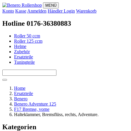
MENÜ
Konto
Kasse
Anmelden
Händler Login
Warenkorb
Hotline 0176-36380883
Roller 50 ccm
Roller 125 ccm
Helme
Zubehör
Ersatzteile
Tuningteile
Home
Ersatzteile
Benero
Benero Adventure 125
F17 Bremse, vorne
Halteklammer, Bremsflüss, rechts, Adventure.
Kategorien