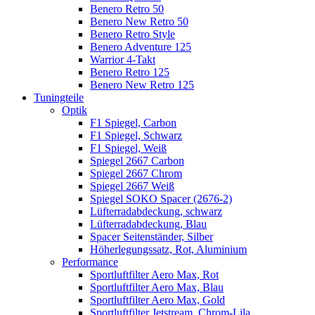
Benero Retro 50
Benero New Retro 50
Benero Retro Style
Benero Adventure 125
Warrior 4-Takt
Benero Retro 125
Benero New Retro 125
Tuningteile
Optik
F1 Spiegel, Carbon
F1 Spiegel, Schwarz
F1 Spiegel, Weiß
Spiegel 2667 Carbon
Spiegel 2667 Chrom
Spiegel 2667 Weiß
Spiegel SOKO Spacer (2676-2)
Lüfterradabdeckung, schwarz
Lüfterradabdeckung, Blau
Spacer Seitenständer, Silber
Höherlegungssatz, Rot, Aluminium
Performance
Sportluftfilter Aero Max, Rot
Sportluftfilter Aero Max, Blau
Sportluftfilter Aero Max, Gold
Sportluftfilter Jetstream, Chrom-Lila