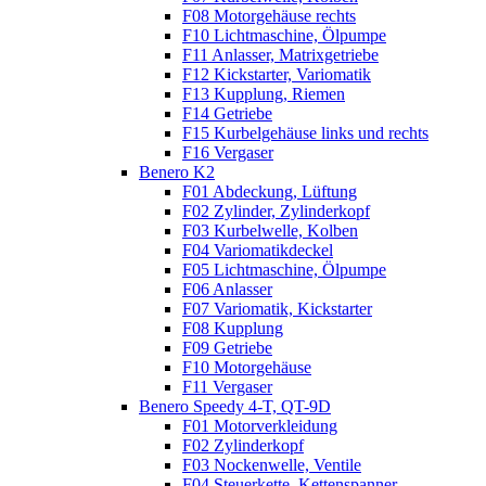
F08 Motorgehäuse rechts
F10 Lichtmaschine, Ölpumpe
F11 Anlasser, Matrixgetriebe
F12 Kickstarter, Variomatik
F13 Kupplung, Riemen
F14 Getriebe
F15 Kurbelgehäuse links und rechts
F16 Vergaser
Benero K2
F01 Abdeckung, Lüftung
F02 Zylinder, Zylinderkopf
F03 Kurbelwelle, Kolben
F04 Variomatikdeckel
F05 Lichtmaschine, Ölpumpe
F06 Anlasser
F07 Variomatik, Kickstarter
F08 Kupplung
F09 Getriebe
F10 Motorgehäuse
F11 Vergaser
Benero Speedy 4-T, QT-9D
F01 Motorverkleidung
F02 Zylinderkopf
F03 Nockenwelle, Ventile
F04 Steuerkette, Kettenspanner