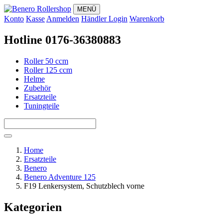
MENÜ
Konto
Kasse
Anmelden
Händler Login
Warenkorb
Hotline 0176-36380883
Roller 50 ccm
Roller 125 ccm
Helme
Zubehör
Ersatzteile
Tuningteile
Home
Ersatzteile
Benero
Benero Adventure 125
F19 Lenkersystem, Schutzblech vorne
Kategorien