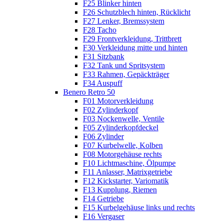
F25 Blinker hinten
F26 Schutzblech hinten, Rücklicht
F27 Lenker, Bremssystem
F28 Tacho
F29 Frontverkleidung, Trittbrett
F30 Verkleidung mitte und hinten
F31 Sitzbank
F32 Tank und Spritsystem
F33 Rahmen, Gepäckträger
F34 Auspuff
Benero Retro 50
F01 Motorverkleidung
F02 Zylinderkopf
F03 Nockenwelle, Ventile
F05 Zylinderkopfdeckel
F06 Zylinder
F07 Kurbelwelle, Kolben
F08 Motorgehäuse rechts
F10 Lichtmaschine, Ölpumpe
F11 Anlasser, Matrixgetriebe
F12 Kickstarter, Variomatik
F13 Kupplung, Riemen
F14 Getriebe
F15 Kurbelgehäuse links und rechts
F16 Vergaser