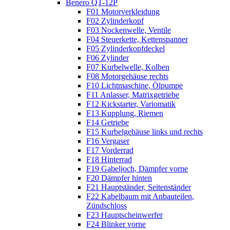
Benero QT-12P
F01 Motorverkleidung
F02 Zylinderkopf
F03 Nockenwelle, Ventile
F04 Steuerkette, Kettenspanner
F05 Zylinderkopfdeckel
F06 Zylinder
F07 Kurbelwelle, Kolben
F08 Motorgehäuse rechts
F10 Lichtmaschine, Ölpumpe
F11 Anlasser, Matrixgetriebe
F12 Kickstarter, Variomatik
F13 Kupplung, Riemen
F14 Getriebe
F15 Kurbelgehäuse links und rechts
F16 Vergaser
F17 Vorderrad
F18 Hinterrad
F19 Gabeljoch, Dämpfer vorne
F20 Dämpfer hinten
F21 Hauptständer, Seitenständer
F22 Kabelbaum mit Anbauteilen,
Zündschloss
F23 Hauptscheinwerfer
F24 Blinker vorne