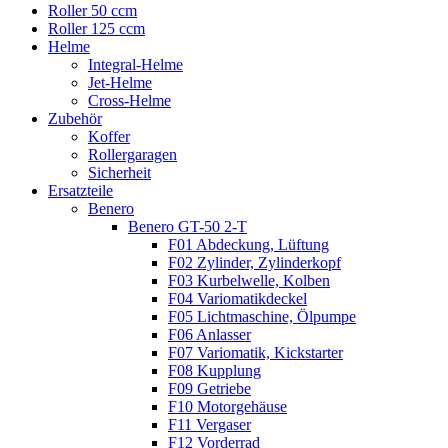
Roller 50 ccm
Roller 125 ccm
Helme
Integral-Helme
Jet-Helme
Cross-Helme
Zubehör
Koffer
Rollergaragen
Sicherheit
Ersatzteile
Benero
Benero GT-50 2-T
F01 Abdeckung, Lüftung
F02 Zylinder, Zylinderkopf
F03 Kurbelwelle, Kolben
F04 Variomatikdeckel
F05 Lichtmaschine, Ölpumpe
F06 Anlasser
F07 Variomatik, Kickstarter
F08 Kupplung
F09 Getriebe
F10 Motorgehäuse
F11 Vergaser
F12 Vorderrad