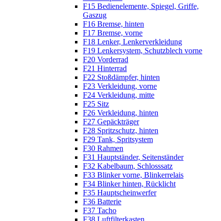
F15 Bedienelemente, Spiegel, Griffe,
Gaszug
F16 Bremse, hinten
F17 Bremse, vorne
F18 Lenker, Lenkerverkleidung
F19 Lenkersystem, Schutzblech vorne
F20 Vorderrad
F21 Hinterrad
F22 Stoßdämpfer, hinten
F23 Verkleidung, vorne
F24 Verkleidung, mitte
F25 Sitz
F26 Verkleidung, hinten
F27 Gepäckträger
F28 Spritzschutz, hinten
F29 Tank, Spritsystem
F30 Rahmen
F31 Hauptständer, Seitenständer
F32 Kabelbaum, Schlosssatz
F33 Blinker vorne, Blinkerrelais
F34 Blinker hinten, Rücklicht
F35 Hauptscheinwerfer
F36 Batterie
F37 Tacho
F38 Luftfilterkasten