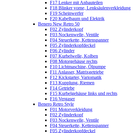
F17 Lenker mit Anbauteilen
F18 Blinker vorne, Lenksäulenverkleidung
F19 Scheinwerfer
F20 Kabelbaum und Elektrik
Benero New Retro 50
F02 Zylinderkopf
F03 Nockenwelle, Ventile
F04 Steuerkette, Kettenspanner
F05 Zylinderkopfdeckel
F06 Zylinder
F07 Kurbelwelle, Kolben
F08 Motorgehäuse rechts
F10 Lichtmaschine, Ölpumpe
F11 Anlasser, Matrixgetriebe
F12 Kickstarter, Variomatik
F13 Kupplung, Riemen
F14 Getriebe
F15 Kurbelgehäuse links und rechts
F16 Vergaser
Benero Retro Style
F01 Motorverkleidung
F02 Zylinderkopf
F03 Nockenwelle, Ventile
F04 Steuerkette, Kettenspanner
F05 Zylinderkopfdeckel