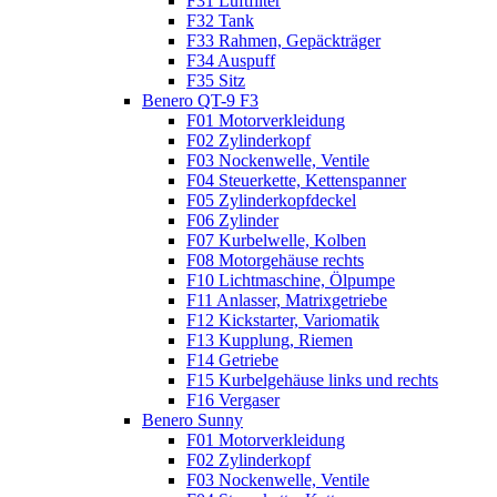
F31 Luftfilter
F32 Tank
F33 Rahmen, Gepäckträger
F34 Auspuff
F35 Sitz
Benero QT-9 F3
F01 Motorverkleidung
F02 Zylinderkopf
F03 Nockenwelle, Ventile
F04 Steuerkette, Kettenspanner
F05 Zylinderkopfdeckel
F06 Zylinder
F07 Kurbelwelle, Kolben
F08 Motorgehäuse rechts
F10 Lichtmaschine, Ölpumpe
F11 Anlasser, Matrixgetriebe
F12 Kickstarter, Variomatik
F13 Kupplung, Riemen
F14 Getriebe
F15 Kurbelgehäuse links und rechts
F16 Vergaser
Benero Sunny
F01 Motorverkleidung
F02 Zylinderkopf
F03 Nockenwelle, Ventile