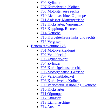
F06 Zylinder
F07 Kurbelwelle, Kolben
F08 Motorgehäuse rechts
F10 Lichtmaschine, Ölpumpe
F11 Anlasser, Matrixgetriebe
F12 Kickstarter, Variomatik
F13 Kupplung, Riemen
F14 Getriebe
F15 Kurbelgehäuse links und rechts
F16 Vergaser
Benero Adventure 125
F01 Motorverkleidung
F02 Ventildeckel
F03 Zylinderkopf
F04 Zylinder
F05 Kurbelgehäuse, rechts
F06 Motorgehäuse, Getriebe
F07 Variomatikdeckel
F08 Kurbelwelle, Kolben
F09 Variomatik, Kupplung, Getriebe
F10 Kickstarter
F11 Ölpumpe
F12 Anlasser
F13 Lichtmaschine
F14 Auspuff