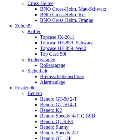
Cross-Helme
BNO Cross-Helm, Matt-Schwarz
BNO Cross-Helm, Rot
BNO Cross-Helm, Orange
Zubehör
Koffer
Topcase JK-2011
Topcase HF-859, Schwarz
Topcase HF-859, Weiß
Top Case 50l
Rollergaragen
Rollergarage
Sicherheit
Bremsscheibenschloss
Alarmanlage
Ersatzteile
Benero
Benero GT-50 2-T
Benero GT-50 4-T
Benero K2
Benero Speedy 4-T, QT-9D
Benero QT-9 F3
Benero Sunny
Benero Speedy 2-T
Benero QT-12P