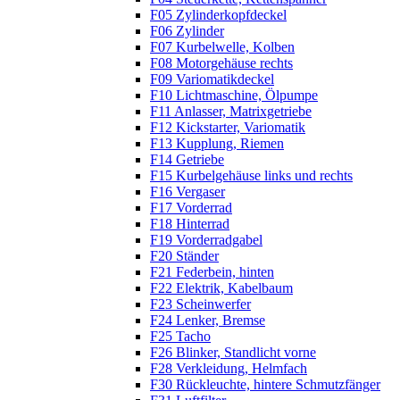
F05 Zylinderkopfdeckel
F06 Zylinder
F07 Kurbelwelle, Kolben
F08 Motorgehäuse rechts
F09 Variomatikdeckel
F10 Lichtmaschine, Ölpumpe
F11 Anlasser, Matrixgetriebe
F12 Kickstarter, Variomatik
F13 Kupplung, Riemen
F14 Getriebe
F15 Kurbelgehäuse links und rechts
F16 Vergaser
F17 Vorderrad
F18 Hinterrad
F19 Vorderradgabel
F20 Ständer
F21 Federbein, hinten
F22 Elektrik, Kabelbaum
F23 Scheinwerfer
F24 Lenker, Bremse
F25 Tacho
F26 Blinker, Standlicht vorne
F28 Verkleidung, Helmfach
F30 Rückleuchte, hintere Schmutzfänger