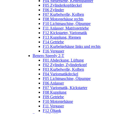
F04 Steuerkette, Kettenspanner
F05 Zylinderkopfdeckel
F06 Zylinder
F07 Kurbelwelle, Kolben
F08 Motorgehäuse rechts
F10 Lichtmaschine, Ölpumpe
F11 Anlasser, Matrixgetriebe
F12 Kickstarter, Variomatik
F13 Kupplung, Riemen
F14 Getriebe
F15 Kurbelgehäuse links und rechts
F16 Vergaser
Benero Speedy 2-T
F01 Abdeckung, Lüftung
F02 Zylinder, Zylinderkopf
F03 Kurbelwelle, Kolben
F04 Variomatikdeckel
F05 Lichtmaschine, Ölpumpe
F06 Anlasser
F07 Variomatik, Kickstarter
F08 Kupplung
F09 Getriebe
F10 Motorgehäuse
F11 Vergaser
F12 Öltank