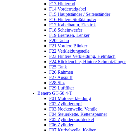
F13 Hinterrad
F14 Vorderradgabel
F15 Hauptständer / Seitenständer
F16 Hintere Stoßdämpfer
F17 Kabelbaum, Elektrik
F18 Scheinwerfer
F19 Bremsen, Lenker
F20 Tacho
F21 Vordere Blinker
F22 Verkleidungsteile
F23 Hintere Verkleidung, Helmfach
F24 Rückleuchte, Hintere Schmutzfänger
F25 Tank
F26 Rahmen
F27 Auspuff
F28 Sitz
F29 Luftfilter
Benero GT-50 4-T
F01 Motorverkleidung
F02 Zylinderkopf
F03 Nockenwelle, Ventile
F04 Steuerkette, Kettenspanner
F05 Zylinderkopfdeckel
F06 Zylinder
F07 Kurbelwelle, Kolben