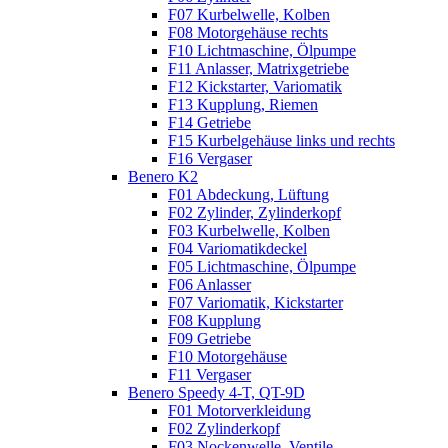
F07 Kurbelwelle, Kolben
F08 Motorgehäuse rechts
F10 Lichtmaschine, Ölpumpe
F11 Anlasser, Matrixgetriebe
F12 Kickstarter, Variomatik
F13 Kupplung, Riemen
F14 Getriebe
F15 Kurbelgehäuse links und rechts
F16 Vergaser
Benero K2
F01 Abdeckung, Lüftung
F02 Zylinder, Zylinderkopf
F03 Kurbelwelle, Kolben
F04 Variomatikdeckel
F05 Lichtmaschine, Ölpumpe
F06 Anlasser
F07 Variomatik, Kickstarter
F08 Kupplung
F09 Getriebe
F10 Motorgehäuse
F11 Vergaser
Benero Speedy 4-T, QT-9D
F01 Motorverkleidung
F02 Zylinderkopf
F03 Nockenwelle, Ventile