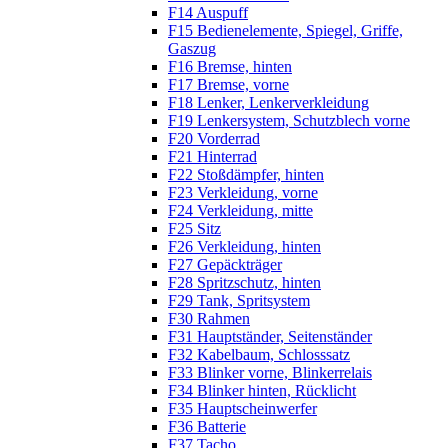
F14 Auspuff
F15 Bedienelemente, Spiegel, Griffe,
Gaszug
F16 Bremse, hinten
F17 Bremse, vorne
F18 Lenker, Lenkerverkleidung
F19 Lenkersystem, Schutzblech vorne
F20 Vorderrad
F21 Hinterrad
F22 Stoßdämpfer, hinten
F23 Verkleidung, vorne
F24 Verkleidung, mitte
F25 Sitz
F26 Verkleidung, hinten
F27 Gepäckträger
F28 Spritzschutz, hinten
F29 Tank, Spritsystem
F30 Rahmen
F31 Hauptständer, Seitenständer
F32 Kabelbaum, Schlosssatz
F33 Blinker vorne, Blinkerrelais
F34 Blinker hinten, Rücklicht
F35 Hauptscheinwerfer
F36 Batterie
F37 Tacho