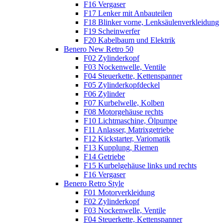
F16 Vergaser
F17 Lenker mit Anbauteilen
F18 Blinker vorne, Lenksäulenverkleidung
F19 Scheinwerfer
F20 Kabelbaum und Elektrik
Benero New Retro 50
F02 Zylinderkopf
F03 Nockenwelle, Ventile
F04 Steuerkette, Kettenspanner
F05 Zylinderkopfdeckel
F06 Zylinder
F07 Kurbelwelle, Kolben
F08 Motorgehäuse rechts
F10 Lichtmaschine, Ölpumpe
F11 Anlasser, Matrixgetriebe
F12 Kickstarter, Variomatik
F13 Kupplung, Riemen
F14 Getriebe
F15 Kurbelgehäuse links und rechts
F16 Vergaser
Benero Retro Style
F01 Motorverkleidung
F02 Zylinderkopf
F03 Nockenwelle, Ventile
F04 Steuerkette, Kettenspanner