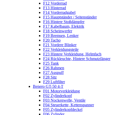
F12 Vorderrad
F13 Hinterrad
F14 Vorderradgabel
F15 Hauptständer / Seitenständer
F16 Hintere Stoßdämpfer
F17 Kabelbaum, Elektrik
F18 Scheinwerfer
F19 Bremsen, Lenker
F20 Tacho
F21 Vordere Blinker
F22 Verkleidungsteile
F23 Hintere Verkleidung, Helmfach
F24 Rückleuchte, Hintere Schmutzfänger
F25 Tank
F26 Rahmen
F27 Auspuff
F28 Sitz
F29 Luftfilter
Benero GT-50 4-T
F01 Motorverkleidung
F02 Zylinderkopf
F03 Nockenwelle, Ventile
F04 Steuerkette, Kettenspanner
F05 Zylinderkopfdeckel
F06 Zylinder