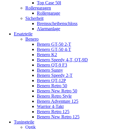
Top Case 50l
Rollergaragen
Rollergarage
Sicherheit
Bremsscheibenschloss
Alarmanlage
Ersatzteile
Benero
Benero GT-50 2-T
Benero GT-50 4-T
Benero K2
Benero Speedy 4-T, QT-9D
Benero QT-9 F3
Benero Sunny
Benero Speedy 2-T
Benero QT-12P
Benero Retro 50
Benero New Retro 50
Benero Retro Style
Benero Adventure 125
Warrior 4-Takt
Benero Retro 125
Benero New Retro 125
Tuningteile
Optik