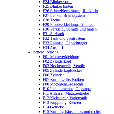
F24 Blinker vorne
F25 Blinker hinten
F26 Schutzblech hinten, Rücklicht
F27 Lenker, Bremssystem
F28 Tacho
F29 Frontverkleidung, Trittbrett
F30 Verkleidung mitte und hinten
F31 Sitzbank
F32 Tank und Spritsystem
F33 Rahmen, Gepäckträger
F34 Auspuff
Benero Retro 50
F01 Motorverkleidung
F02 Zylinderkopf
F03 Nockenwelle, Ventile
F05 Zylinderkopfdeckel
F06 Zylinder
F07 Kurbelwelle, Kolben
F08 Motorgehäuse rechts
F10 Lichtmaschine, Ölpumpe
F11 Anlasser, Matrixgetriebe
F12 Kickstarter, Variomatik
F13 Kupplung, Riemen
F14 Getriebe
F15 Kurbelgehäuse links und rechts