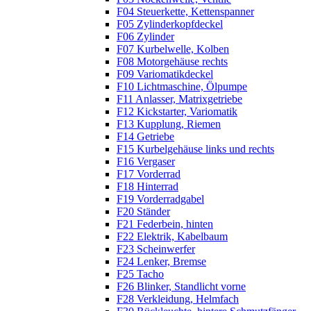
F04 Steuerkette, Kettenspanner
F05 Zylinderkopfdeckel
F06 Zylinder
F07 Kurbelwelle, Kolben
F08 Motorgehäuse rechts
F09 Variomatikdeckel
F10 Lichtmaschine, Ölpumpe
F11 Anlasser, Matrixgetriebe
F12 Kickstarter, Variomatik
F13 Kupplung, Riemen
F14 Getriebe
F15 Kurbelgehäuse links und rechts
F16 Vergaser
F17 Vorderrad
F18 Hinterrad
F19 Vorderradgabel
F20 Ständer
F21 Federbein, hinten
F22 Elektrik, Kabelbaum
F23 Scheinwerfer
F24 Lenker, Bremse
F25 Tacho
F26 Blinker, Standlicht vorne
F28 Verkleidung, Helmfach