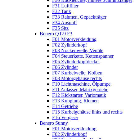
F30 Rückleuchte, hintere Schmutzfänger
F31 Luftfilter
F32 Tank
F33 Rahmen, Gepäckträger
F34 Auspuff
F35 Sitz
Benero QT-9 F3
F01 Motorverkleidung
F02 Zylinderkopf
F03 Nockenwelle, Ventile
F04 Steuerkette, Kettenspanner
F05 Zylinderkopfdeckel
F06 Zylinder
F07 Kurbelwelle, Kolben
F08 Motorgehäuse rechts
F10 Lichtmaschine, Ölpumpe
F11 Anlasser, Matrixgetriebe
F12 Kickstarter, Variomatik
F13 Kupplung, Riemen
F14 Getriebe
F15 Kurbelgehäuse links und rechts
F16 Vergaser
Benero Sunny
F01 Motorverkleidung
F02 Zylinderkopf