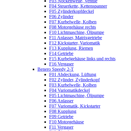
F03 Nockenwelle, Ventile
F04 Steuerkette, Kettenspanner
F05 Zylinderkopfdeckel
F06 Zylinder
F07 Kurbelwelle, Kolben
F08 Motorgehäuse rechts
F10 Lichtmaschine, Ölpumpe
F11 Anlasser, Matrixgetriebe
F12 Kickstarter, Variomatik
F13 Kupplung, Riemen
F14 Getriebe
F15 Kurbelgehäuse links und rechts
F16 Vergaser
Benero Speedy 2-T
F01 Abdeckung, Lüftung
F02 Zylinder, Zylinderkopf
F03 Kurbelwelle, Kolben
F04 Variomatikdeckel
F05 Lichtmaschine, Ölpumpe
F06 Anlasser
F07 Variomatik, Kickstarter
F08 Kupplung
F09 Getriebe
F10 Motorgehäuse
F11 Vergaser