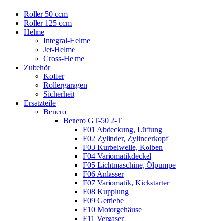
Roller 50 ccm
Roller 125 ccm
Helme
Integral-Helme
Jet-Helme
Cross-Helme
Zubehör
Koffer
Rollergaragen
Sicherheit
Ersatzteile
Benero
Benero GT-50 2-T
F01 Abdeckung, Lüftung
F02 Zylinder, Zylinderkopf
F03 Kurbelwelle, Kolben
F04 Variomatikdeckel
F05 Lichtmaschine, Ölpumpe
F06 Anlasser
F07 Variomatik, Kickstarter
F08 Kupplung
F09 Getriebe
F10 Motorgehäuse
F11 Vergaser