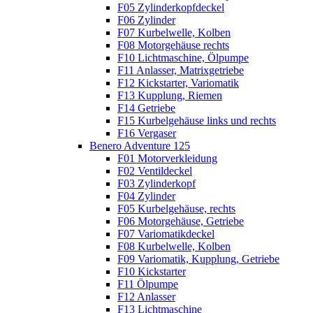
F05 Zylinderkopfdeckel
F06 Zylinder
F07 Kurbelwelle, Kolben
F08 Motorgehäuse rechts
F10 Lichtmaschine, Ölpumpe
F11 Anlasser, Matrixgetriebe
F12 Kickstarter, Variomatik
F13 Kupplung, Riemen
F14 Getriebe
F15 Kurbelgehäuse links und rechts
F16 Vergaser
Benero Adventure 125
F01 Motorverkleidung
F02 Ventildeckel
F03 Zylinderkopf
F04 Zylinder
F05 Kurbelgehäuse, rechts
F06 Motorgehäuse, Getriebe
F07 Variomatikdeckel
F08 Kurbelwelle, Kolben
F09 Variomatik, Kupplung, Getriebe
F10 Kickstarter
F11 Ölpumpe
F12 Anlasser
F13 Lichtmaschine