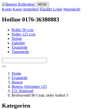
MENÜ
Konto
Kasse
Anmelden
Händler Login
Warenkorb
Hotline 0176-36380883
Roller 50 ccm
Roller 125 ccm
Helme
Zubehör
Ersatzteile
Tuningteile
Home
Ersatzteile
Benero
Benero Adventure 125
F21 Hinterrad
Reifenventil 90 Grad, siehe Artikel 3
Kategorien