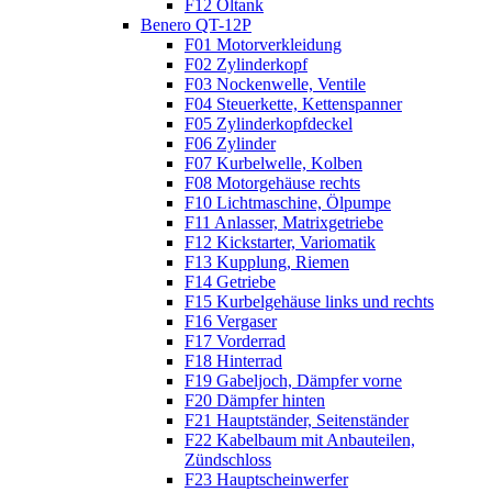
F12 Öltank
Benero QT-12P
F01 Motorverkleidung
F02 Zylinderkopf
F03 Nockenwelle, Ventile
F04 Steuerkette, Kettenspanner
F05 Zylinderkopfdeckel
F06 Zylinder
F07 Kurbelwelle, Kolben
F08 Motorgehäuse rechts
F10 Lichtmaschine, Ölpumpe
F11 Anlasser, Matrixgetriebe
F12 Kickstarter, Variomatik
F13 Kupplung, Riemen
F14 Getriebe
F15 Kurbelgehäuse links und rechts
F16 Vergaser
F17 Vorderrad
F18 Hinterrad
F19 Gabeljoch, Dämpfer vorne
F20 Dämpfer hinten
F21 Hauptständer, Seitenständer
F22 Kabelbaum mit Anbauteilen,
Zündschloss
F23 Hauptscheinwerfer