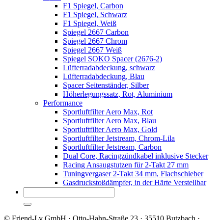
F1 Spiegel, Carbon
F1 Spiegel, Schwarz
F1 Spiegel, Weiß
Spiegel 2667 Carbon
Spiegel 2667 Chrom
Spiegel 2667 Weiß
Spiegel SOKO Spacer (2676-2)
Lüfterradabdeckung, schwarz
Lüfterradabdeckung, Blau
Spacer Seitenständer, Silber
Höherlegungssatz, Rot, Aluminium
Performance
Sportluftfilter Aero Max, Rot
Sportluftfilter Aero Max, Blau
Sportluftfilter Aero Max, Gold
Sportluftfilter Jetstream, Chrom-Lila
Sportluftfilter Jetstream, Carbon
Dual Core, Racingzündkabel inklusive Stecker
Racing Ansaugstutzen für 2-Takt 27 mm
Tuningvergaser 2-Takt 34 mm, Flachschieber
Gasdruckstoßdämpfer, in der Härte Verstellbar
© Friend-Ly GmbH · Otto-Hahn-Straße 23 · 35510 Butzbach ·