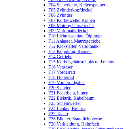
F04 Steuerkette, Kettenspanner
F05 Zylinderkopfdeckel
F06 Zylinder
F07 Kurbelwelle, Kolben
F08 Motorgehäuse rechts
F09 Variomatikdeckel
F10 Lichtmaschine, Ölpumpe
F11 Anlasser, Matrixgetriebe
F12 Kickstarter, Variomatik
F13 Kupplung, Riemen
F14 Getriebe
F15 Kurbelgehäuse links und rechts
F16 Vergaser
F17 Vorderrad
F18 Hinterrad
F19 Vorderradgabel
F20 Ständer
F21 Federbein, hinten
F22 Elektrik, Kabelbaum
F23 Scheinwerfer
F24 Lenker, Bremse
F25 Tacho
F26 Blinker, Standlicht vorne
F28 Verkleidung, Helmfach