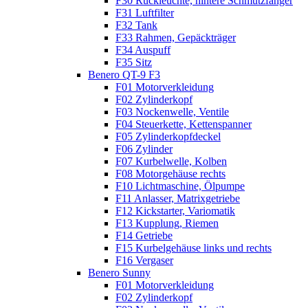
F30 Rückleuchte, hintere Schmutzfänger
F31 Luftfilter
F32 Tank
F33 Rahmen, Gepäckträger
F34 Auspuff
F35 Sitz
Benero QT-9 F3
F01 Motorverkleidung
F02 Zylinderkopf
F03 Nockenwelle, Ventile
F04 Steuerkette, Kettenspanner
F05 Zylinderkopfdeckel
F06 Zylinder
F07 Kurbelwelle, Kolben
F08 Motorgehäuse rechts
F10 Lichtmaschine, Ölpumpe
F11 Anlasser, Matrixgetriebe
F12 Kickstarter, Variomatik
F13 Kupplung, Riemen
F14 Getriebe
F15 Kurbelgehäuse links und rechts
F16 Vergaser
Benero Sunny
F01 Motorverkleidung
F02 Zylinderkopf