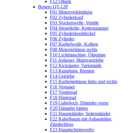
F12 Öltank
Benero QT-12P
F01 Motorverkleidung
F02 Zylinderkopf
F03 Nockenwelle, Ventile
F04 Steuerkette, Kettenspanner
F05 Zylinderkopfdeckel
F06 Zylinder
F07 Kurbelwelle, Kolben
F08 Motorgehäuse rechts
F10 Lichtmaschine, Ölpumpe
F11 Anlasser, Matrixgetriebe
F12 Kickstarter, Variomatik
F13 Kupplung, Riemen
F14 Getriebe
F15 Kurbelgehäuse links und rechts
F16 Vergaser
F17 Vorderrad
F18 Hinterrad
F19 Gabeljoch, Dämpfer vorne
F20 Dämpfer hinten
F21 Hauptständer, Seitenständer
F22 Kabelbaum mit Anbauteilen,
Zündschloss
F23 Hauptscheinwerfer