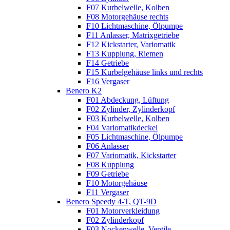
F07 Kurbelwelle, Kolben
F08 Motorgehäuse rechts
F10 Lichtmaschine, Ölpumpe
F11 Anlasser, Matrixgetriebe
F12 Kickstarter, Variomatik
F13 Kupplung, Riemen
F14 Getriebe
F15 Kurbelgehäuse links und rechts
F16 Vergaser
Benero K2
F01 Abdeckung, Lüftung
F02 Zylinder, Zylinderkopf
F03 Kurbelwelle, Kolben
F04 Variomatikdeckel
F05 Lichtmaschine, Ölpumpe
F06 Anlasser
F07 Variomatik, Kickstarter
F08 Kupplung
F09 Getriebe
F10 Motorgehäuse
F11 Vergaser
Benero Speedy 4-T, QT-9D
F01 Motorverkleidung
F02 Zylinderkopf
F03 Nockenwelle, Ventile