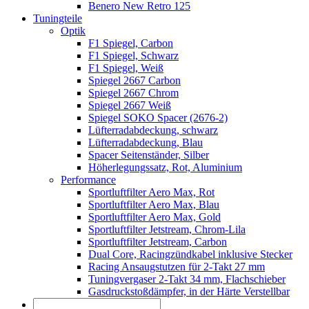
Benero New Retro 125
Tuningteile
Optik
F1 Spiegel, Carbon
F1 Spiegel, Schwarz
F1 Spiegel, Weiß
Spiegel 2667 Carbon
Spiegel 2667 Chrom
Spiegel 2667 Weiß
Spiegel SOKO Spacer (2676-2)
Lüfterradabdeckung, schwarz
Lüfterradabdeckung, Blau
Spacer Seitenständer, Silber
Höherlegungssatz, Rot, Aluminium
Performance
Sportluftfilter Aero Max, Rot
Sportluftfilter Aero Max, Blau
Sportluftfilter Aero Max, Gold
Sportluftfilter Jetstream, Chrom-Lila
Sportluftfilter Jetstream, Carbon
Dual Core, Racingzündkabel inklusive Stecker
Racing Ansaugstutzen für 2-Takt 27 mm
Tuningvergaser 2-Takt 34 mm, Flachschieber
Gasdruckstoßdämpfer, in der Härte Verstellbar