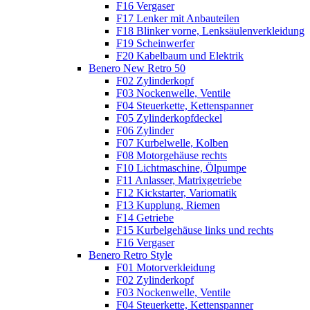
F16 Vergaser
F17 Lenker mit Anbauteilen
F18 Blinker vorne, Lenksäulenverkleidung
F19 Scheinwerfer
F20 Kabelbaum und Elektrik
Benero New Retro 50
F02 Zylinderkopf
F03 Nockenwelle, Ventile
F04 Steuerkette, Kettenspanner
F05 Zylinderkopfdeckel
F06 Zylinder
F07 Kurbelwelle, Kolben
F08 Motorgehäuse rechts
F10 Lichtmaschine, Ölpumpe
F11 Anlasser, Matrixgetriebe
F12 Kickstarter, Variomatik
F13 Kupplung, Riemen
F14 Getriebe
F15 Kurbelgehäuse links und rechts
F16 Vergaser
Benero Retro Style
F01 Motorverkleidung
F02 Zylinderkopf
F03 Nockenwelle, Ventile
F04 Steuerkette, Kettenspanner