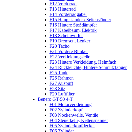
F12 Vorderrad
F13 Hinterrad
F14 Vorderradgabel
F15 Hauptständer / Seitenständer
F16 Hintere Stoßdämpfer
F17 Kabelbaum, Elektrik
F18 Scheinwerfer
F19 Bremsen, Lenker
F20 Tacho
F21 Vordere Blinker
F22 Verkleidungsteile
F23 Hintere Verkleidung, Helmfach
F24 Rückleuchte, Hintere Schmutzfänger
F25 Tank
F26 Rahmen
F27 Auspuff
F28 Sitz
F29 Luftfilter
Benero GT-50 4-T
F01 Motorverkleidung
F02 Zylinderkopf
F03 Nockenwelle, Ventile
F04 Steuerkette, Kettenspanner
F05 Zylinderkopfdeckel
F06 Zylinder