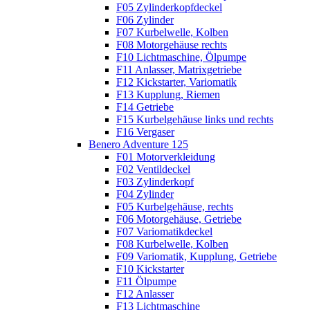
F05 Zylinderkopfdeckel
F06 Zylinder
F07 Kurbelwelle, Kolben
F08 Motorgehäuse rechts
F10 Lichtmaschine, Ölpumpe
F11 Anlasser, Matrixgetriebe
F12 Kickstarter, Variomatik
F13 Kupplung, Riemen
F14 Getriebe
F15 Kurbelgehäuse links und rechts
F16 Vergaser
Benero Adventure 125
F01 Motorverkleidung
F02 Ventildeckel
F03 Zylinderkopf
F04 Zylinder
F05 Kurbelgehäuse, rechts
F06 Motorgehäuse, Getriebe
F07 Variomatikdeckel
F08 Kurbelwelle, Kolben
F09 Variomatik, Kupplung, Getriebe
F10 Kickstarter
F11 Ölpumpe
F12 Anlasser
F13 Lichtmaschine