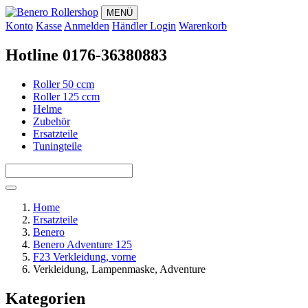
MENÜ
Konto
Kasse
Anmelden
Händler Login
Warenkorb
Hotline 0176-36380883
Roller 50 ccm
Roller 125 ccm
Helme
Zubehör
Ersatzteile
Tuningteile
Home
Ersatzteile
Benero
Benero Adventure 125
F23 Verkleidung, vorne
Verkleidung, Lampenmaske, Adventure
Kategorien