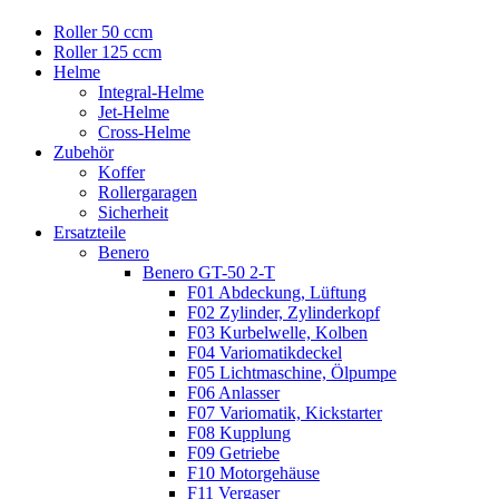
Roller 50 ccm
Roller 125 ccm
Helme
Integral-Helme
Jet-Helme
Cross-Helme
Zubehör
Koffer
Rollergaragen
Sicherheit
Ersatzteile
Benero
Benero GT-50 2-T
F01 Abdeckung, Lüftung
F02 Zylinder, Zylinderkopf
F03 Kurbelwelle, Kolben
F04 Variomatikdeckel
F05 Lichtmaschine, Ölpumpe
F06 Anlasser
F07 Variomatik, Kickstarter
F08 Kupplung
F09 Getriebe
F10 Motorgehäuse
F11 Vergaser