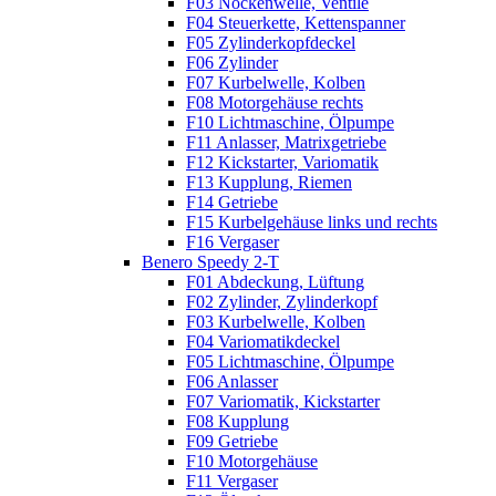
F03 Nockenwelle, Ventile
F04 Steuerkette, Kettenspanner
F05 Zylinderkopfdeckel
F06 Zylinder
F07 Kurbelwelle, Kolben
F08 Motorgehäuse rechts
F10 Lichtmaschine, Ölpumpe
F11 Anlasser, Matrixgetriebe
F12 Kickstarter, Variomatik
F13 Kupplung, Riemen
F14 Getriebe
F15 Kurbelgehäuse links und rechts
F16 Vergaser
Benero Speedy 2-T
F01 Abdeckung, Lüftung
F02 Zylinder, Zylinderkopf
F03 Kurbelwelle, Kolben
F04 Variomatikdeckel
F05 Lichtmaschine, Ölpumpe
F06 Anlasser
F07 Variomatik, Kickstarter
F08 Kupplung
F09 Getriebe
F10 Motorgehäuse
F11 Vergaser