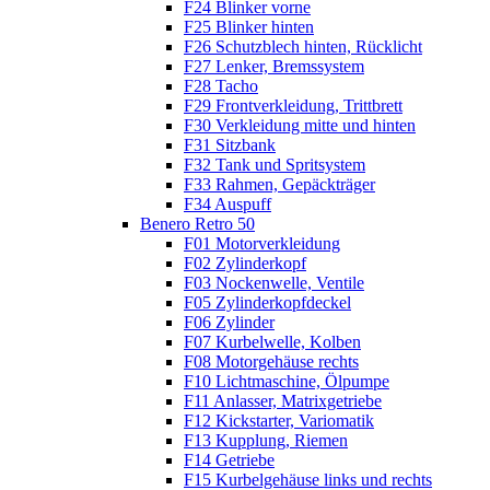
F24 Blinker vorne
F25 Blinker hinten
F26 Schutzblech hinten, Rücklicht
F27 Lenker, Bremssystem
F28 Tacho
F29 Frontverkleidung, Trittbrett
F30 Verkleidung mitte und hinten
F31 Sitzbank
F32 Tank und Spritsystem
F33 Rahmen, Gepäckträger
F34 Auspuff
Benero Retro 50
F01 Motorverkleidung
F02 Zylinderkopf
F03 Nockenwelle, Ventile
F05 Zylinderkopfdeckel
F06 Zylinder
F07 Kurbelwelle, Kolben
F08 Motorgehäuse rechts
F10 Lichtmaschine, Ölpumpe
F11 Anlasser, Matrixgetriebe
F12 Kickstarter, Variomatik
F13 Kupplung, Riemen
F14 Getriebe
F15 Kurbelgehäuse links und rechts