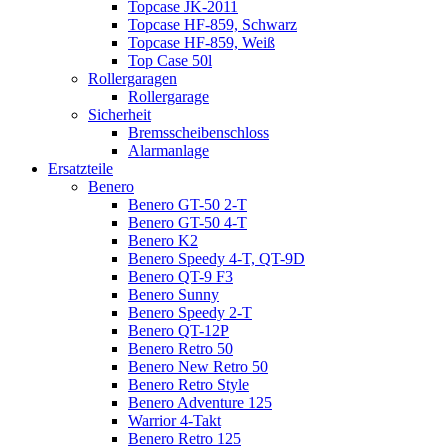
Topcase JK-2011
Topcase HF-859, Schwarz
Topcase HF-859, Weiß
Top Case 50l
Rollergaragen
Rollergarage
Sicherheit
Bremsscheibenschloss
Alarmanlage
Ersatzteile
Benero
Benero GT-50 2-T
Benero GT-50 4-T
Benero K2
Benero Speedy 4-T, QT-9D
Benero QT-9 F3
Benero Sunny
Benero Speedy 2-T
Benero QT-12P
Benero Retro 50
Benero New Retro 50
Benero Retro Style
Benero Adventure 125
Warrior 4-Takt
Benero Retro 125