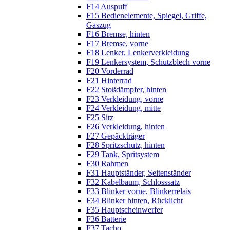
F14 Auspuff
F15 Bedienelemente, Spiegel, Griffe,
Gaszug
F16 Bremse, hinten
F17 Bremse, vorne
F18 Lenker, Lenkerverkleidung
F19 Lenkersystem, Schutzblech vorne
F20 Vorderrad
F21 Hinterrad
F22 Stoßdämpfer, hinten
F23 Verkleidung, vorne
F24 Verkleidung, mitte
F25 Sitz
F26 Verkleidung, hinten
F27 Gepäckträger
F28 Spritzschutz, hinten
F29 Tank, Spritsystem
F30 Rahmen
F31 Hauptständer, Seitenständer
F32 Kabelbaum, Schlosssatz
F33 Blinker vorne, Blinkerrelais
F34 Blinker hinten, Rücklicht
F35 Hauptscheinwerfer
F36 Batterie
F37 Tacho