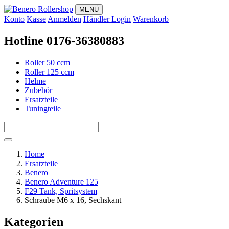
MENÜ
Konto
Kasse
Anmelden
Händler Login
Warenkorb
Hotline 0176-36380883
Roller 50 ccm
Roller 125 ccm
Helme
Zubehör
Ersatzteile
Tuningteile
Home
Ersatzteile
Benero
Benero Adventure 125
F29 Tank, Spritsystem
Schraube M6 x 16, Sechskant
Kategorien