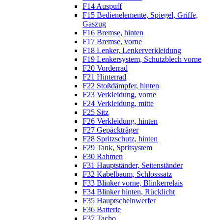
F14 Auspuff
F15 Bedienelemente, Spiegel, Griffe,
Gaszug
F16 Bremse, hinten
F17 Bremse, vorne
F18 Lenker, Lenkerverkleidung
F19 Lenkersystem, Schutzblech vorne
F20 Vorderrad
F21 Hinterrad
F22 Stoßdämpfer, hinten
F23 Verkleidung, vorne
F24 Verkleidung, mitte
F25 Sitz
F26 Verkleidung, hinten
F27 Gepäckträger
F28 Spritzschutz, hinten
F29 Tank, Spritsystem
F30 Rahmen
F31 Hauptständer, Seitenständer
F32 Kabelbaum, Schlosssatz
F33 Blinker vorne, Blinkerrelais
F34 Blinker hinten, Rücklicht
F35 Hauptscheinwerfer
F36 Batterie
F37 Tacho