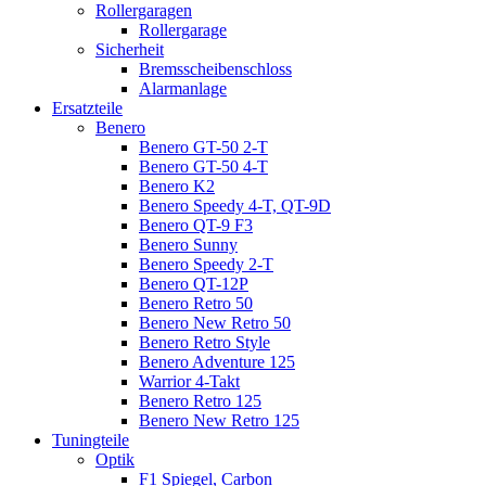
Rollergaragen
Rollergarage
Sicherheit
Bremsscheibenschloss
Alarmanlage
Ersatzteile
Benero
Benero GT-50 2-T
Benero GT-50 4-T
Benero K2
Benero Speedy 4-T, QT-9D
Benero QT-9 F3
Benero Sunny
Benero Speedy 2-T
Benero QT-12P
Benero Retro 50
Benero New Retro 50
Benero Retro Style
Benero Adventure 125
Warrior 4-Takt
Benero Retro 125
Benero New Retro 125
Tuningteile
Optik
F1 Spiegel, Carbon