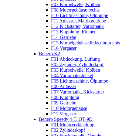
F07 Kurbelwelle, Kolben
F08 Motorgehäuse rechts
F10 Lichtmaschine, Ölpumpe
F11 Anlasser, Matrixgetriebe
F12 Kickstarter, Variomatik
F13 Kupplung, Riemen
F14 Getriebe
F15 Kurbelgehäuse links und rechts
F16 Vergaser
Benero K2
F01 Abdeckung, Lüftung
F02 Zylinder, Zylinderkopf
F03 Kurbelwelle, Kolben
F04 Variomatikdeckel
F05 Lichtmaschine, Ölpumpe
F06 Anlasser
F07 Variomatik, Kickstarter
F08 Kupplung
F09 Getriebe
F10 Motorgehäuse
F11 Vergaser
Benero Speedy 4-T, QT-9D
F01 Motorverkleidung
F02 Zylinderkopf
F03 Nockenwelle, Ventile