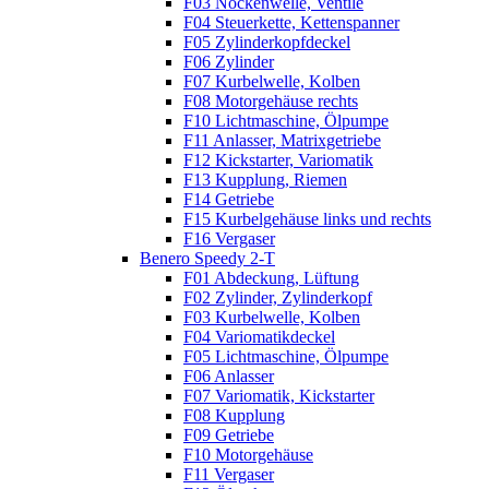
F03 Nockenwelle, Ventile
F04 Steuerkette, Kettenspanner
F05 Zylinderkopfdeckel
F06 Zylinder
F07 Kurbelwelle, Kolben
F08 Motorgehäuse rechts
F10 Lichtmaschine, Ölpumpe
F11 Anlasser, Matrixgetriebe
F12 Kickstarter, Variomatik
F13 Kupplung, Riemen
F14 Getriebe
F15 Kurbelgehäuse links und rechts
F16 Vergaser
Benero Speedy 2-T
F01 Abdeckung, Lüftung
F02 Zylinder, Zylinderkopf
F03 Kurbelwelle, Kolben
F04 Variomatikdeckel
F05 Lichtmaschine, Ölpumpe
F06 Anlasser
F07 Variomatik, Kickstarter
F08 Kupplung
F09 Getriebe
F10 Motorgehäuse
F11 Vergaser