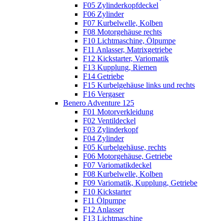
F05 Zylinderkopfdeckel
F06 Zylinder
F07 Kurbelwelle, Kolben
F08 Motorgehäuse rechts
F10 Lichtmaschine, Ölpumpe
F11 Anlasser, Matrixgetriebe
F12 Kickstarter, Variomatik
F13 Kupplung, Riemen
F14 Getriebe
F15 Kurbelgehäuse links und rechts
F16 Vergaser
Benero Adventure 125
F01 Motorverkleidung
F02 Ventildeckel
F03 Zylinderkopf
F04 Zylinder
F05 Kurbelgehäuse, rechts
F06 Motorgehäuse, Getriebe
F07 Variomatikdeckel
F08 Kurbelwelle, Kolben
F09 Variomatik, Kupplung, Getriebe
F10 Kickstarter
F11 Ölpumpe
F12 Anlasser
F13 Lichtmaschine