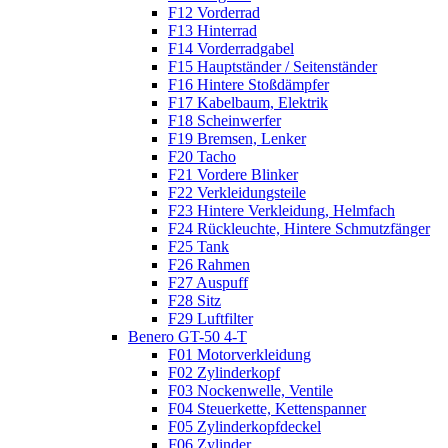
F12 Vorderrad
F13 Hinterrad
F14 Vorderradgabel
F15 Hauptständer / Seitenständer
F16 Hintere Stoßdämpfer
F17 Kabelbaum, Elektrik
F18 Scheinwerfer
F19 Bremsen, Lenker
F20 Tacho
F21 Vordere Blinker
F22 Verkleidungsteile
F23 Hintere Verkleidung, Helmfach
F24 Rückleuchte, Hintere Schmutzfänger
F25 Tank
F26 Rahmen
F27 Auspuff
F28 Sitz
F29 Luftfilter
Benero GT-50 4-T
F01 Motorverkleidung
F02 Zylinderkopf
F03 Nockenwelle, Ventile
F04 Steuerkette, Kettenspanner
F05 Zylinderkopfdeckel
F06 Zylinder