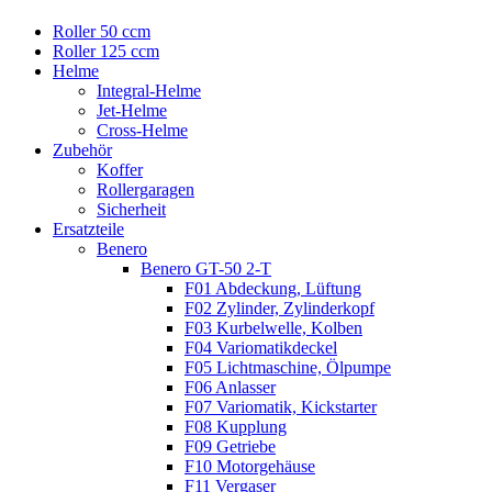
Roller 50 ccm
Roller 125 ccm
Helme
Integral-Helme
Jet-Helme
Cross-Helme
Zubehör
Koffer
Rollergaragen
Sicherheit
Ersatzteile
Benero
Benero GT-50 2-T
F01 Abdeckung, Lüftung
F02 Zylinder, Zylinderkopf
F03 Kurbelwelle, Kolben
F04 Variomatikdeckel
F05 Lichtmaschine, Ölpumpe
F06 Anlasser
F07 Variomatik, Kickstarter
F08 Kupplung
F09 Getriebe
F10 Motorgehäuse
F11 Vergaser