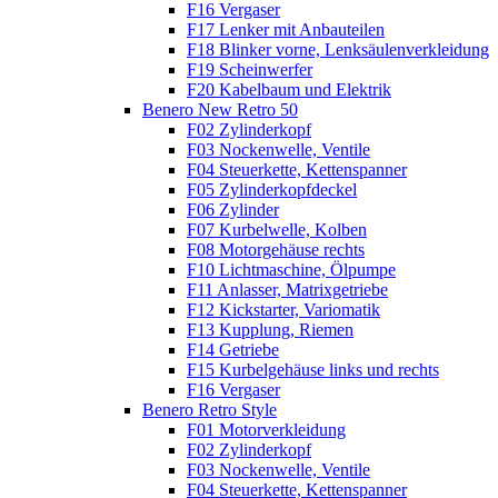
F16 Vergaser
F17 Lenker mit Anbauteilen
F18 Blinker vorne, Lenksäulenverkleidung
F19 Scheinwerfer
F20 Kabelbaum und Elektrik
Benero New Retro 50
F02 Zylinderkopf
F03 Nockenwelle, Ventile
F04 Steuerkette, Kettenspanner
F05 Zylinderkopfdeckel
F06 Zylinder
F07 Kurbelwelle, Kolben
F08 Motorgehäuse rechts
F10 Lichtmaschine, Ölpumpe
F11 Anlasser, Matrixgetriebe
F12 Kickstarter, Variomatik
F13 Kupplung, Riemen
F14 Getriebe
F15 Kurbelgehäuse links und rechts
F16 Vergaser
Benero Retro Style
F01 Motorverkleidung
F02 Zylinderkopf
F03 Nockenwelle, Ventile
F04 Steuerkette, Kettenspanner