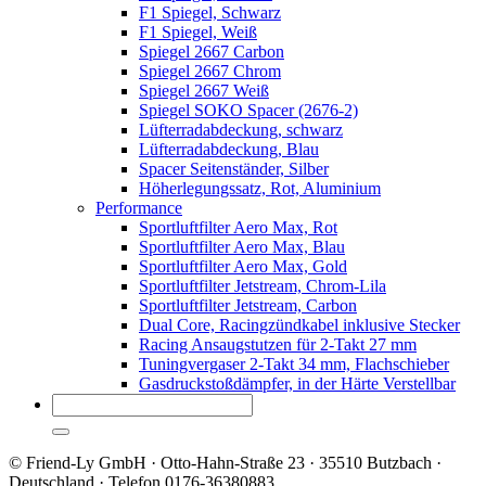
F1 Spiegel, Schwarz
F1 Spiegel, Weiß
Spiegel 2667 Carbon
Spiegel 2667 Chrom
Spiegel 2667 Weiß
Spiegel SOKO Spacer (2676-2)
Lüfterradabdeckung, schwarz
Lüfterradabdeckung, Blau
Spacer Seitenständer, Silber
Höherlegungssatz, Rot, Aluminium
Performance
Sportluftfilter Aero Max, Rot
Sportluftfilter Aero Max, Blau
Sportluftfilter Aero Max, Gold
Sportluftfilter Jetstream, Chrom-Lila
Sportluftfilter Jetstream, Carbon
Dual Core, Racingzündkabel inklusive Stecker
Racing Ansaugstutzen für 2-Takt 27 mm
Tuningvergaser 2-Takt 34 mm, Flachschieber
Gasdruckstoßdämpfer, in der Härte Verstellbar
© Friend-Ly GmbH · Otto-Hahn-Straße 23 · 35510 Butzbach ·
Deutschland · Telefon 0176-36380883