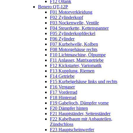
F12 Öltank
Benero QT-12P
F01 Motorverkleidung
F02 Zylinderkopf
F03 Nockenwelle, Ventile
F04 Steuerkette, Kettenspanner
F05 Zylinderkopfdeckel
F06 Zylinder
F07 Kurbelwelle, Kolben
F08 Motorgehäuse rechts
F10 Lichtmaschine, Ölpumpe
F11 Anlasser, Matrixgetriebe
F12 Kickstarter, Variomatik
F13 Kupplung, Riemen
F14 Getriebe
F15 Kurbelgehäuse links und rechts
F16 Vergaser
F17 Vorderrad
F18 Hinterrad
F19 Gabeljoch, Dämpfer vorne
F20 Dämpfer hinten
F21 Hauptständer, Seitenständer
F22 Kabelbaum mit Anbauteilen,
Zündschloss
F23 Hauptscheinwerfer