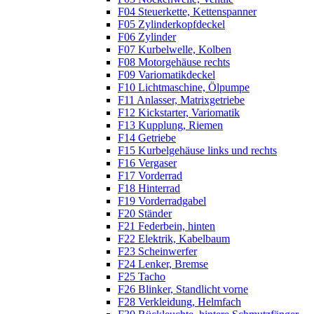
F04 Steuerkette, Kettenspanner
F05 Zylinderkopfdeckel
F06 Zylinder
F07 Kurbelwelle, Kolben
F08 Motorgehäuse rechts
F09 Variomatikdeckel
F10 Lichtmaschine, Ölpumpe
F11 Anlasser, Matrixgetriebe
F12 Kickstarter, Variomatik
F13 Kupplung, Riemen
F14 Getriebe
F15 Kurbelgehäuse links und rechts
F16 Vergaser
F17 Vorderrad
F18 Hinterrad
F19 Vorderradgabel
F20 Ständer
F21 Federbein, hinten
F22 Elektrik, Kabelbaum
F23 Scheinwerfer
F24 Lenker, Bremse
F25 Tacho
F26 Blinker, Standlicht vorne
F28 Verkleidung, Helmfach