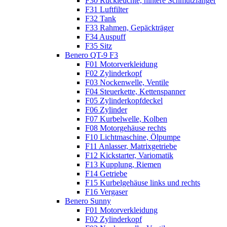
F30 Rückleuchte, hintere Schmutzfänger
F31 Luftfilter
F32 Tank
F33 Rahmen, Gepäckträger
F34 Auspuff
F35 Sitz
Benero QT-9 F3
F01 Motorverkleidung
F02 Zylinderkopf
F03 Nockenwelle, Ventile
F04 Steuerkette, Kettenspanner
F05 Zylinderkopfdeckel
F06 Zylinder
F07 Kurbelwelle, Kolben
F08 Motorgehäuse rechts
F10 Lichtmaschine, Ölpumpe
F11 Anlasser, Matrixgetriebe
F12 Kickstarter, Variomatik
F13 Kupplung, Riemen
F14 Getriebe
F15 Kurbelgehäuse links und rechts
F16 Vergaser
Benero Sunny
F01 Motorverkleidung
F02 Zylinderkopf