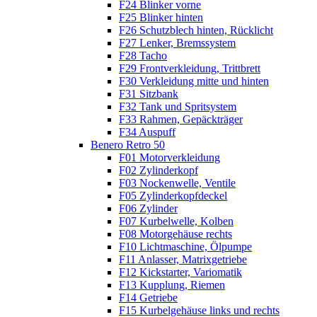
F24 Blinker vorne
F25 Blinker hinten
F26 Schutzblech hinten, Rücklicht
F27 Lenker, Bremssystem
F28 Tacho
F29 Frontverkleidung, Trittbrett
F30 Verkleidung mitte und hinten
F31 Sitzbank
F32 Tank und Spritsystem
F33 Rahmen, Gepäckträger
F34 Auspuff
Benero Retro 50
F01 Motorverkleidung
F02 Zylinderkopf
F03 Nockenwelle, Ventile
F05 Zylinderkopfdeckel
F06 Zylinder
F07 Kurbelwelle, Kolben
F08 Motorgehäuse rechts
F10 Lichtmaschine, Ölpumpe
F11 Anlasser, Matrixgetriebe
F12 Kickstarter, Variomatik
F13 Kupplung, Riemen
F14 Getriebe
F15 Kurbelgehäuse links und rechts