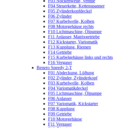
F03 Nockenwelle, Ventile
F04 Steuerkette, Kettenspanner
F05 Zylinderkopfdeckel
F06 Zylinder
F07 Kurbelwelle, Kolben
F08 Motorgehäuse rechts
F10 Lichtmaschine, Ölpumpe
F11 Anlasser, Matrixgetriebe
F12 Kickstarter, Variomatik
F13 Kupplung, Riemen
F14 Getriebe
F15 Kurbelgehäuse links und rechts
F16 Vergaser
Benero Speedy 2-T
F01 Abdeckung, Lüftung
F02 Zylinder, Zylinderkopf
F03 Kurbelwelle, Kolben
F04 Variomatikdeckel
F05 Lichtmaschine, Ölpumpe
F06 Anlasser
F07 Variomatik, Kickstarter
F08 Kupplung
F09 Getriebe
F10 Motorgehäuse
F11 Vergaser