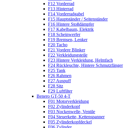
F12 Vorderrad
F13 Hinterrad
F14 Vorderradgabel
F15 Hauptständer / Seitenständer
F16 Hintere Stoßdämpfer
F17 Kabelbaum, Elektrik
F18 Scheinwerfer
F19 Bremsen, Lenker
F20 Tacho
F21 Vordere Blinker
F22 Verkleidungsteile
F23 Hintere Verkleidung, Helmfach
F24 Rückleuchte, Hintere Schmutzfänger
F25 Tank
F26 Rahmen
F27 Auspuff
F28 Sitz
F29 Luftfilter
Benero GT-50 4-T
F01 Motorverkleidung
F02 Zylinderkopf
F03 Nockenwelle, Ventile
F04 Steuerkette, Kettenspanner
F05 Zylinderkopfdeckel
F06 Zylinder