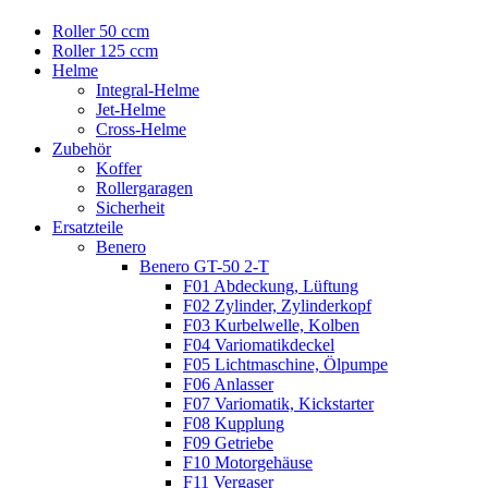
Roller 50 ccm
Roller 125 ccm
Helme
Integral-Helme
Jet-Helme
Cross-Helme
Zubehör
Koffer
Rollergaragen
Sicherheit
Ersatzteile
Benero
Benero GT-50 2-T
F01 Abdeckung, Lüftung
F02 Zylinder, Zylinderkopf
F03 Kurbelwelle, Kolben
F04 Variomatikdeckel
F05 Lichtmaschine, Ölpumpe
F06 Anlasser
F07 Variomatik, Kickstarter
F08 Kupplung
F09 Getriebe
F10 Motorgehäuse
F11 Vergaser