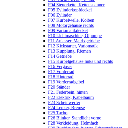
F04 Steuerkette, Kettenspanner
F05 Zylinderkopfdeckel
F06 Zylinder
F07 Kurbelwelle, Kolben
F08 Motorgehäuse rechts
F09 Variomatikdeckel
F10 Lichtmaschine, Ölpumpe
F11 Anlasser, Matrixgetriebe
F12 Kickstarter, Variomatik
F13 Kupplung, Riemen
F14 Getriebe
F15 Kurbelgehäuse links und rechts
F16 Vergaser
F17 Vorderrad
F18 Hinterrad
F19 Vorderradgabel
F20 Ständer
F21 Federbein, hinten
F22 Elektrik, Kabelbaum
F23 Scheinwerfer
F24 Lenker, Bremse
F25 Tacho
F26 Blinker, Standlicht vorne
F28 Verkleidung, Helmfach