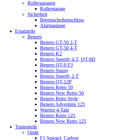
Rollergaragen
Rollergarage
Sicherheit
Bremsscheibenschloss
Alarmanlage
Ersatzteile
Benero
Benero GT-50 2-T
Benero GT-50 4-T
Benero K2
Benero Speedy 4-T, QT-9D
Benero QT-9 F3
Benero Sunny
Benero Speedy 2-T
Benero QT-12P
Benero Retro 50
Benero New Retro 50
Benero Retro Style
Benero Adventure 125
Warrior 4-Takt
Benero Retro 125
Benero New Retro 125
Tuningteile
Optik
F1 Spiegel, Carbon