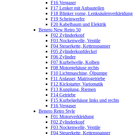
F16 Vergaser
F17 Lenker mit Anbauteilen
F18 Blinker vorne, Lenksäulenverkleidung
F19 Scheinwerfer
F20 Kabelbaum und Elektrik
Benero New Retro 50
F02 Zylinderkopf
F03 Nockenwelle, Ventile
F04 Steuerkette, Kettenspanner
F05 Zylinderkopfdeckel
F06 Zylinder
F07 Kurbelwelle, Kolben
F08 Motorgehäuse rechts
F10 Lichtmaschine, Ölpumpe
F11 Anlasser, Matrixgetriebe
F12 Kickstarter, Variomatik
F13 Kupplung, Riemen
F14 Getriebe
F15 Kurbelgehäuse links und rechts
F16 Vergaser
Benero Retro Style
F01 Motorverkleidung
F02 Zylinderkopf
F03 Nockenwelle, Ventile
F04 Steuerkette, Kettenspanner