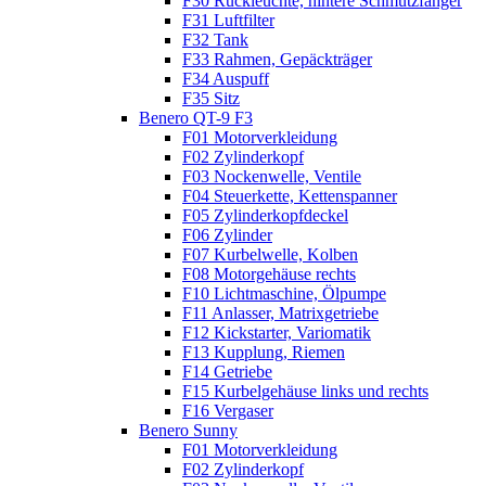
F30 Rückleuchte, hintere Schmutzfänger
F31 Luftfilter
F32 Tank
F33 Rahmen, Gepäckträger
F34 Auspuff
F35 Sitz
Benero QT-9 F3
F01 Motorverkleidung
F02 Zylinderkopf
F03 Nockenwelle, Ventile
F04 Steuerkette, Kettenspanner
F05 Zylinderkopfdeckel
F06 Zylinder
F07 Kurbelwelle, Kolben
F08 Motorgehäuse rechts
F10 Lichtmaschine, Ölpumpe
F11 Anlasser, Matrixgetriebe
F12 Kickstarter, Variomatik
F13 Kupplung, Riemen
F14 Getriebe
F15 Kurbelgehäuse links und rechts
F16 Vergaser
Benero Sunny
F01 Motorverkleidung
F02 Zylinderkopf