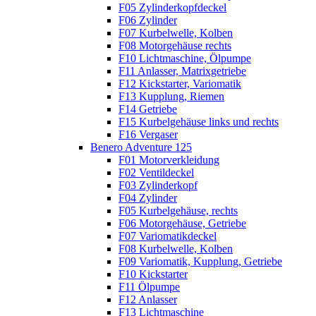
F05 Zylinderkopfdeckel
F06 Zylinder
F07 Kurbelwelle, Kolben
F08 Motorgehäuse rechts
F10 Lichtmaschine, Ölpumpe
F11 Anlasser, Matrixgetriebe
F12 Kickstarter, Variomatik
F13 Kupplung, Riemen
F14 Getriebe
F15 Kurbelgehäuse links und rechts
F16 Vergaser
Benero Adventure 125
F01 Motorverkleidung
F02 Ventildeckel
F03 Zylinderkopf
F04 Zylinder
F05 Kurbelgehäuse, rechts
F06 Motorgehäuse, Getriebe
F07 Variomatikdeckel
F08 Kurbelwelle, Kolben
F09 Variomatik, Kupplung, Getriebe
F10 Kickstarter
F11 Ölpumpe
F12 Anlasser
F13 Lichtmaschine