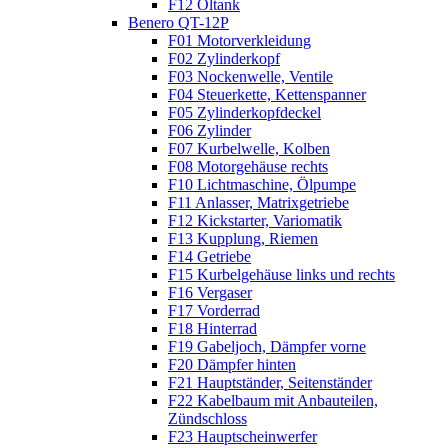
F12 Öltank
Benero QT-12P
F01 Motorverkleidung
F02 Zylinderkopf
F03 Nockenwelle, Ventile
F04 Steuerkette, Kettenspanner
F05 Zylinderkopfdeckel
F06 Zylinder
F07 Kurbelwelle, Kolben
F08 Motorgehäuse rechts
F10 Lichtmaschine, Ölpumpe
F11 Anlasser, Matrixgetriebe
F12 Kickstarter, Variomatik
F13 Kupplung, Riemen
F14 Getriebe
F15 Kurbelgehäuse links und rechts
F16 Vergaser
F17 Vorderrad
F18 Hinterrad
F19 Gabeljoch, Dämpfer vorne
F20 Dämpfer hinten
F21 Hauptständer, Seitenständer
F22 Kabelbaum mit Anbauteilen,
Zündschloss
F23 Hauptscheinwerfer