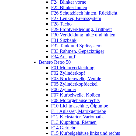
F24 Blinker vorne
F25 Blinker hinten
F26 Schutzblech hinten, Rücklicht
F27 Lenker, Bremssystem
F28 Tacho
F29 Frontverkleidung, Trittbrett
F30 Verkleidung mitte und hinten
F31 Sitzbank
F32 Tank und Spritsystem
F33 Rahmen, Gepäckträger
F34 Auspuff
Benero Retro 50
F01 Motorverkleidung
F02 Zylinderkopf
F03 Nockenwelle, Ventile
F05 Zylinderkopfdeckel
F06 Zylinder
F07 Kurbelwelle, Kolben
F08 Motorgehäuse rechts
F10 Lichtmaschine, Ölpumpe
F11 Anlasser, Matrixgetriebe
F12 Kickstarter, Variomatik
F13 Kupplung, Riemen
F14 Getriebe
F15 Kurbelgehäuse links und rechts