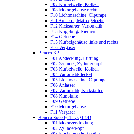
F07 Kurbelwelle, Kolben
F08 Motorgehäuse rechts
F10 Lichtmaschine, Ölpumpe
F11 Anlasser, Matrixgetriebe
F12 Kickstarter, Variomatik
F13 Kupplung, Riemen
F14 Getriebe
F15 Kurbelgehäuse links und rechts
F16 Vergaser
Benero K2
F01 Abdeckung, Lüftung
F02 Zylinder, Zylinderkopf
F03 Kurbelwelle, Kolben
F04 Variomatikdeckel
F05 Lichtmaschine, Ölpumpe
F06 Anlasser
F07 Variomatik, Kickstarter
F08 Kupplung
F09 Getriebe
F10 Motorgehäuse
F11 Vergaser
Benero Speedy 4-T, QT-9D
F01 Motorverkleidung
F02 Zylinderkopf
F03 Nockenwelle, Ventile