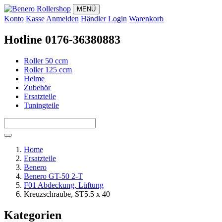
MENÜ
Konto
Kasse
Anmelden
Händler Login
Warenkorb
Hotline 0176-36380883
Roller 50 ccm
Roller 125 ccm
Helme
Zubehör
Ersatzteile
Tuningteile
Home
Ersatzteile
Benero
Benero GT-50 2-T
F01 Abdeckung, Lüftung
Kreuzschraube, ST5.5 x 40
Kategorien