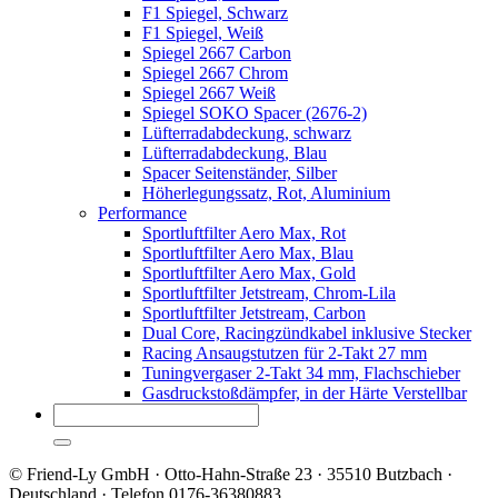
F1 Spiegel, Schwarz
F1 Spiegel, Weiß
Spiegel 2667 Carbon
Spiegel 2667 Chrom
Spiegel 2667 Weiß
Spiegel SOKO Spacer (2676-2)
Lüfterradabdeckung, schwarz
Lüfterradabdeckung, Blau
Spacer Seitenständer, Silber
Höherlegungssatz, Rot, Aluminium
Performance
Sportluftfilter Aero Max, Rot
Sportluftfilter Aero Max, Blau
Sportluftfilter Aero Max, Gold
Sportluftfilter Jetstream, Chrom-Lila
Sportluftfilter Jetstream, Carbon
Dual Core, Racingzündkabel inklusive Stecker
Racing Ansaugstutzen für 2-Takt 27 mm
Tuningvergaser 2-Takt 34 mm, Flachschieber
Gasdruckstoßdämpfer, in der Härte Verstellbar
© Friend-Ly GmbH · Otto-Hahn-Straße 23 · 35510 Butzbach ·
Deutschland · Telefon 0176-36380883