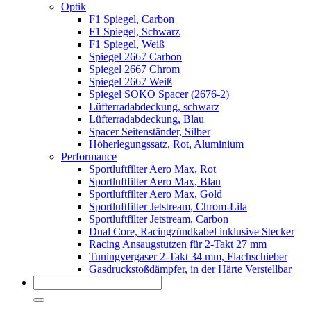
Optik
F1 Spiegel, Carbon
F1 Spiegel, Schwarz
F1 Spiegel, Weiß
Spiegel 2667 Carbon
Spiegel 2667 Chrom
Spiegel 2667 Weiß
Spiegel SOKO Spacer (2676-2)
Lüfterradabdeckung, schwarz
Lüfterradabdeckung, Blau
Spacer Seitenständer, Silber
Höherlegungssatz, Rot, Aluminium
Performance
Sportluftfilter Aero Max, Rot
Sportluftfilter Aero Max, Blau
Sportluftfilter Aero Max, Gold
Sportluftfilter Jetstream, Chrom-Lila
Sportluftfilter Jetstream, Carbon
Dual Core, Racingzündkabel inklusive Stecker
Racing Ansaugstutzen für 2-Takt 27 mm
Tuningvergaser 2-Takt 34 mm, Flachschieber
Gasdruckstoßdämpfer, in der Härte Verstellbar