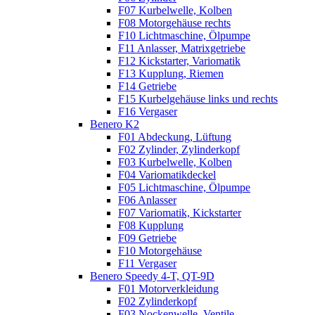
F07 Kurbelwelle, Kolben
F08 Motorgehäuse rechts
F10 Lichtmaschine, Ölpumpe
F11 Anlasser, Matrixgetriebe
F12 Kickstarter, Variomatik
F13 Kupplung, Riemen
F14 Getriebe
F15 Kurbelgehäuse links und rechts
F16 Vergaser
Benero K2
F01 Abdeckung, Lüftung
F02 Zylinder, Zylinderkopf
F03 Kurbelwelle, Kolben
F04 Variomatikdeckel
F05 Lichtmaschine, Ölpumpe
F06 Anlasser
F07 Variomatik, Kickstarter
F08 Kupplung
F09 Getriebe
F10 Motorgehäuse
F11 Vergaser
Benero Speedy 4-T, QT-9D
F01 Motorverkleidung
F02 Zylinderkopf
F03 Nockenwelle, Ventile