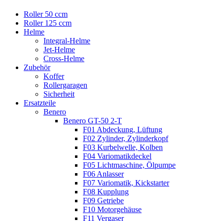
Roller 50 ccm
Roller 125 ccm
Helme
Integral-Helme
Jet-Helme
Cross-Helme
Zubehör
Koffer
Rollergaragen
Sicherheit
Ersatzteile
Benero
Benero GT-50 2-T
F01 Abdeckung, Lüftung
F02 Zylinder, Zylinderkopf
F03 Kurbelwelle, Kolben
F04 Variomatikdeckel
F05 Lichtmaschine, Ölpumpe
F06 Anlasser
F07 Variomatik, Kickstarter
F08 Kupplung
F09 Getriebe
F10 Motorgehäuse
F11 Vergaser