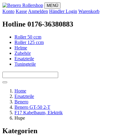
MENÜ
Konto
Kasse
Anmelden
Händler Login
Warenkorb
Hotline 0176-36380883
Roller 50 ccm
Roller 125 ccm
Helme
Zubehör
Ersatzteile
Tuningteile
Home
Ersatzteile
Benero
Benero GT-50 2-T
F17 Kabelbaum, Elektrik
Hupe
Kategorien