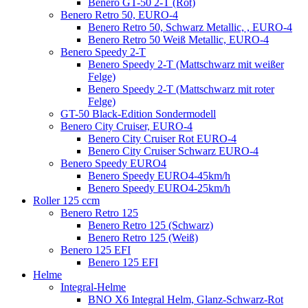
Benero GT-50 2-T (Rot)
Benero Retro 50, EURO-4
Benero Retro 50, Schwarz Metallic, , EURO-4
Benero Retro 50 Weiß Metallic, EURO-4
Benero Speedy 2-T
Benero Speedy 2-T (Mattschwarz mit weißer
Felge)
Benero Speedy 2-T (Mattschwarz mit roter
Felge)
GT-50 Black-Edition Sondermodell
Benero City Cruiser, EURO-4
Benero City Cruiser Rot EURO-4
Benero City Cruiser Schwarz EURO-4
Benero Speedy EURO4
Benero Speedy EURO4-45km/h
Benero Speedy EURO4-25km/h
Roller 125 ccm
Benero Retro 125
Benero Retro 125 (Schwarz)
Benero Retro 125 (Weiß)
Benero 125 EFI
Benero 125 EFI
Helme
Integral-Helme
BNO X6 Integral Helm, Glanz-Schwarz-Rot