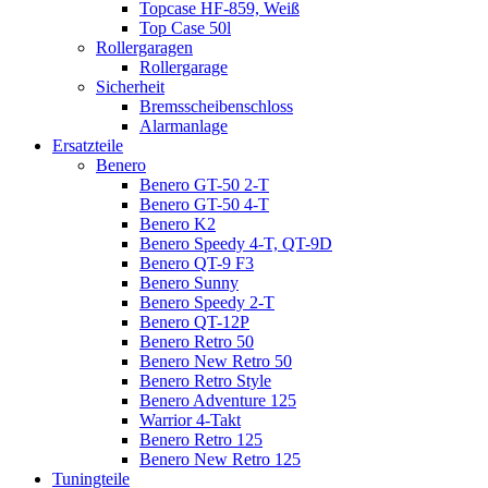
Topcase HF-859, Weiß
Top Case 50l
Rollergaragen
Rollergarage
Sicherheit
Bremsscheibenschloss
Alarmanlage
Ersatzteile
Benero
Benero GT-50 2-T
Benero GT-50 4-T
Benero K2
Benero Speedy 4-T, QT-9D
Benero QT-9 F3
Benero Sunny
Benero Speedy 2-T
Benero QT-12P
Benero Retro 50
Benero New Retro 50
Benero Retro Style
Benero Adventure 125
Warrior 4-Takt
Benero Retro 125
Benero New Retro 125
Tuningteile