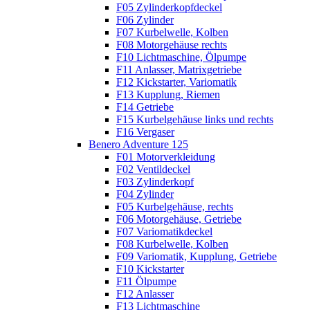
F05 Zylinderkopfdeckel
F06 Zylinder
F07 Kurbelwelle, Kolben
F08 Motorgehäuse rechts
F10 Lichtmaschine, Ölpumpe
F11 Anlasser, Matrixgetriebe
F12 Kickstarter, Variomatik
F13 Kupplung, Riemen
F14 Getriebe
F15 Kurbelgehäuse links und rechts
F16 Vergaser
Benero Adventure 125
F01 Motorverkleidung
F02 Ventildeckel
F03 Zylinderkopf
F04 Zylinder
F05 Kurbelgehäuse, rechts
F06 Motorgehäuse, Getriebe
F07 Variomatikdeckel
F08 Kurbelwelle, Kolben
F09 Variomatik, Kupplung, Getriebe
F10 Kickstarter
F11 Ölpumpe
F12 Anlasser
F13 Lichtmaschine