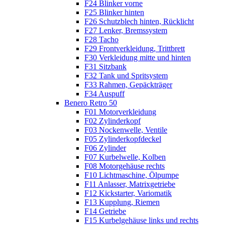
F24 Blinker vorne
F25 Blinker hinten
F26 Schutzblech hinten, Rücklicht
F27 Lenker, Bremssystem
F28 Tacho
F29 Frontverkleidung, Trittbrett
F30 Verkleidung mitte und hinten
F31 Sitzbank
F32 Tank und Spritsystem
F33 Rahmen, Gepäckträger
F34 Auspuff
Benero Retro 50
F01 Motorverkleidung
F02 Zylinderkopf
F03 Nockenwelle, Ventile
F05 Zylinderkopfdeckel
F06 Zylinder
F07 Kurbelwelle, Kolben
F08 Motorgehäuse rechts
F10 Lichtmaschine, Ölpumpe
F11 Anlasser, Matrixgetriebe
F12 Kickstarter, Variomatik
F13 Kupplung, Riemen
F14 Getriebe
F15 Kurbelgehäuse links und rechts