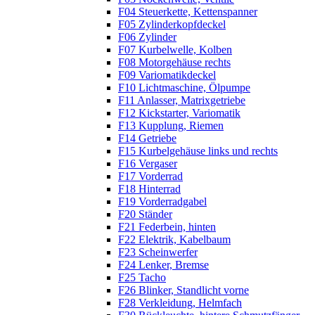
F04 Steuerkette, Kettenspanner
F05 Zylinderkopfdeckel
F06 Zylinder
F07 Kurbelwelle, Kolben
F08 Motorgehäuse rechts
F09 Variomatikdeckel
F10 Lichtmaschine, Ölpumpe
F11 Anlasser, Matrixgetriebe
F12 Kickstarter, Variomatik
F13 Kupplung, Riemen
F14 Getriebe
F15 Kurbelgehäuse links und rechts
F16 Vergaser
F17 Vorderrad
F18 Hinterrad
F19 Vorderradgabel
F20 Ständer
F21 Federbein, hinten
F22 Elektrik, Kabelbaum
F23 Scheinwerfer
F24 Lenker, Bremse
F25 Tacho
F26 Blinker, Standlicht vorne
F28 Verkleidung, Helmfach