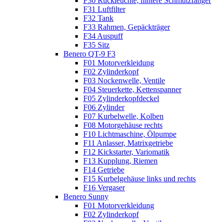
F30 Rückleuchte, hintere Schmutzfänger
F31 Luftfilter
F32 Tank
F33 Rahmen, Gepäckträger
F34 Auspuff
F35 Sitz
Benero QT-9 F3
F01 Motorverkleidung
F02 Zylinderkopf
F03 Nockenwelle, Ventile
F04 Steuerkette, Kettenspanner
F05 Zylinderkopfdeckel
F06 Zylinder
F07 Kurbelwelle, Kolben
F08 Motorgehäuse rechts
F10 Lichtmaschine, Ölpumpe
F11 Anlasser, Matrixgetriebe
F12 Kickstarter, Variomatik
F13 Kupplung, Riemen
F14 Getriebe
F15 Kurbelgehäuse links und rechts
F16 Vergaser
Benero Sunny
F01 Motorverkleidung
F02 Zylinderkopf