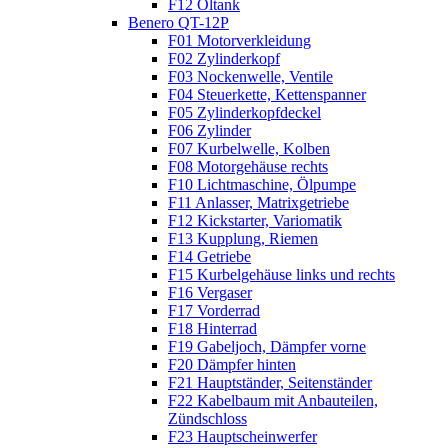
F12 Öltank
Benero QT-12P
F01 Motorverkleidung
F02 Zylinderkopf
F03 Nockenwelle, Ventile
F04 Steuerkette, Kettenspanner
F05 Zylinderkopfdeckel
F06 Zylinder
F07 Kurbelwelle, Kolben
F08 Motorgehäuse rechts
F10 Lichtmaschine, Ölpumpe
F11 Anlasser, Matrixgetriebe
F12 Kickstarter, Variomatik
F13 Kupplung, Riemen
F14 Getriebe
F15 Kurbelgehäuse links und rechts
F16 Vergaser
F17 Vorderrad
F18 Hinterrad
F19 Gabeljoch, Dämpfer vorne
F20 Dämpfer hinten
F21 Hauptständer, Seitenständer
F22 Kabelbaum mit Anbauteilen,
Zündschloss
F23 Hauptscheinwerfer