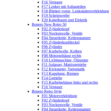
F16 Vergaser
F17 Lenker mit Anbauteilen
F18 Blinker vorne, Lenksäulenverkleidung
F19 Scheinwerfer
F20 Kabelbaum und Elektrik
Benero New Retro 50
F02 Zylinderkopf
F03 Nockenwelle, Ventile
F04 Steuerkette, Kettenspanner
F05 Zylinderkopfdeckel
F06 Zylinder
F07 Kurbelwelle, Kolben
F08 Motorgehäuse rechts
F10 Lichtmaschine, Ölpumpe
F11 Anlasser, Matrixgetriebe
F12 Kickstarter, Variomatik
F13 Kupplung, Riemen
F14 Getriebe
F15 Kurbelgehäuse links und rechts
F16 Vergaser
Benero Retro Style
F01 Motorverkleidung
F02 Zylinderkopf
F03 Nockenwelle, Ventile
F04 Steuerkette, Kettenspanner