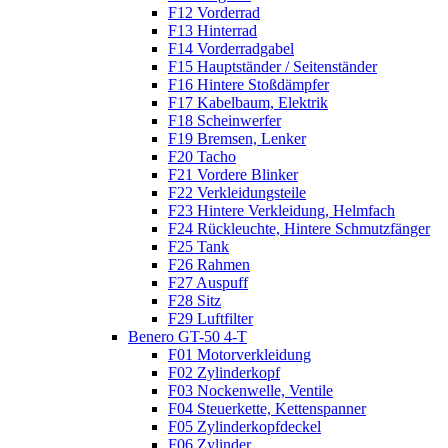
F12 Vorderrad
F13 Hinterrad
F14 Vorderradgabel
F15 Hauptständer / Seitenständer
F16 Hintere Stoßdämpfer
F17 Kabelbaum, Elektrik
F18 Scheinwerfer
F19 Bremsen, Lenker
F20 Tacho
F21 Vordere Blinker
F22 Verkleidungsteile
F23 Hintere Verkleidung, Helmfach
F24 Rückleuchte, Hintere Schmutzfänger
F25 Tank
F26 Rahmen
F27 Auspuff
F28 Sitz
F29 Luftfilter
Benero GT-50 4-T
F01 Motorverkleidung
F02 Zylinderkopf
F03 Nockenwelle, Ventile
F04 Steuerkette, Kettenspanner
F05 Zylinderkopfdeckel
F06 Zylinder