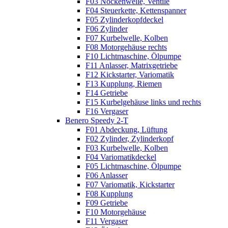
F03 Nockenwelle, Ventile
F04 Steuerkette, Kettenspanner
F05 Zylinderkopfdeckel
F06 Zylinder
F07 Kurbelwelle, Kolben
F08 Motorgehäuse rechts
F10 Lichtmaschine, Ölpumpe
F11 Anlasser, Matrixgetriebe
F12 Kickstarter, Variomatik
F13 Kupplung, Riemen
F14 Getriebe
F15 Kurbelgehäuse links und rechts
F16 Vergaser
Benero Speedy 2-T
F01 Abdeckung, Lüftung
F02 Zylinder, Zylinderkopf
F03 Kurbelwelle, Kolben
F04 Variomatikdeckel
F05 Lichtmaschine, Ölpumpe
F06 Anlasser
F07 Variomatik, Kickstarter
F08 Kupplung
F09 Getriebe
F10 Motorgehäuse
F11 Vergaser