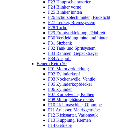
F23 Hauptscheinwerfer
F24 Blinker vorne
F25 Blinker hinten
F26 Schutzblech hinten, Rücklicht
F27 Lenker, Bremssystem
F28 Tacho
F29 Frontverkleidung, Trittbrett
F30 Verkleidung mitte und hinten
F31 Sitzbank
F32 Tank und Spritsystem
F33 Rahmen, Gepäckträger
F34 Auspuff
Benero Retro 50
F01 Motorverkleidung
F02 Zylinderkopf
F03 Nockenwelle, Ventile
F05 Zylinderkopfdeckel
F06 Zylinder
F07 Kurbelwelle, Kolben
F08 Motorgehäuse rechts
F10 Lichtmaschine, Ölpumpe
F11 Anlasser, Matrixgetriebe
F12 Kickstarter, Variomatik
F13 Kupplung, Riemen
F14 Getriebe