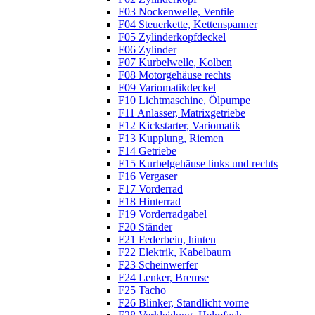
F03 Nockenwelle, Ventile
F04 Steuerkette, Kettenspanner
F05 Zylinderkopfdeckel
F06 Zylinder
F07 Kurbelwelle, Kolben
F08 Motorgehäuse rechts
F09 Variomatikdeckel
F10 Lichtmaschine, Ölpumpe
F11 Anlasser, Matrixgetriebe
F12 Kickstarter, Variomatik
F13 Kupplung, Riemen
F14 Getriebe
F15 Kurbelgehäuse links und rechts
F16 Vergaser
F17 Vorderrad
F18 Hinterrad
F19 Vorderradgabel
F20 Ständer
F21 Federbein, hinten
F22 Elektrik, Kabelbaum
F23 Scheinwerfer
F24 Lenker, Bremse
F25 Tacho
F26 Blinker, Standlicht vorne