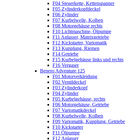
F04 Steuerkette, Kettenspanner
F05 Zylinderkopfdeckel
F06 Zylinder
F07 Kurbelwelle, Kolben
F08 Motorgehäuse rechts
F10 Lichtmaschine, Ölpumpe
F11 Anlasser, Matrixgetriebe
F12 Kickstarter, Variomatik
F13 Kupplung, Riemen
F14 Getriebe
F15 Kurbelgehäuse links und rechts
F16 Vergaser
Benero Adventure 125
F01 Motorverkleidung
F02 Ventildeckel
F03 Zylinderkopf
F04 Zylinder
F05 Kurbelgehäuse, rechts
F06 Motorgehäuse, Getriebe
F07 Variomatikdeckel
F08 Kurbelwelle, Kolben
F09 Variomatik, Kupplung, Getriebe
F10 Kickstarter
F11 Ölpumpe
F12 Anlasser