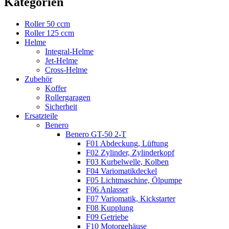
Kategorien
Roller 50 ccm
Roller 125 ccm
Helme
Integral-Helme
Jet-Helme
Cross-Helme
Zubehör
Koffer
Rollergaragen
Sicherheit
Ersatzteile
Benero
Benero GT-50 2-T
F01 Abdeckung, Lüftung
F02 Zylinder, Zylinderkopf
F03 Kurbelwelle, Kolben
F04 Variomatikdeckel
F05 Lichtmaschine, Ölpumpe
F06 Anlasser
F07 Variomatik, Kickstarter
F08 Kupplung
F09 Getriebe
F10 Motorgehäuse