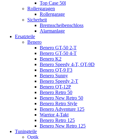
Top Case 50l
Rollergaragen
Rollergarage
Sicherheit
Bremsscheibenschloss
Alarmanlage
Ersatzteile
Benero
Benero GT-50 2-T
Benero GT-50 4-T
Benero K2
Benero Speedy 4-T, QT-9D
Benero QT-9 F3
Benero Sunny
Benero Speedy 2-T
Benero QT-12P
Benero Retro 50
Benero New Retro 50
Benero Retro Style
Benero Adventure 125
Warrior 4-Takt
Benero Retro 125
Benero New Retro 125
Tuningteile
Optik