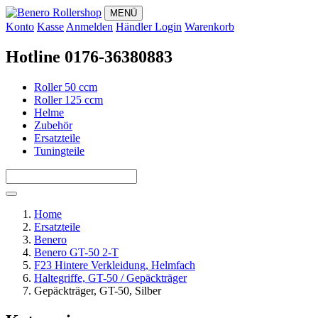
MENÜ
Konto
Kasse
Anmelden
Händler Login
Warenkorb
Hotline 0176-36380883
Roller 50 ccm
Roller 125 ccm
Helme
Zubehör
Ersatzteile
Tuningteile
Home
Ersatzteile
Benero
Benero GT-50 2-T
F23 Hintere Verkleidung, Helmfach
Haltegriffe, GT-50 / Gepäckträger
Gepäckträger, GT-50, Silber