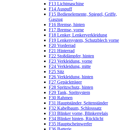
F13 Lichtmaschine
F14 Auspuff
F15 Bedienelemente, Spiegel, Griffe,
Gaszug
F16 Bremse, hinten
F17 Bremse, vorne
F18 Lenker, Lenkerverkleidung
F19 Lenkersystem, Schutzblech vorne
F20 Vorderrad
F21 Hinterrad
F22 Stoßdämpfer, hinten
F23 Verkleidung, vorne
F24 Verkleidung, mitte
F25 Sitz
F26 Verkleidung, hinten
F27 Gepäckträger
F28 Spritzschutz, hinten
F29 Tank, Spritsystem
F30 Rahmen
F31 Hauptständer, Seitenständer
F32 Kabelbaum, Schlosssatz
F33 Blinker vorne, Blinkerrelais
F34 Blinker hinten, Rücklicht
F35 Hauptscheinwerfer
F36 Batterie