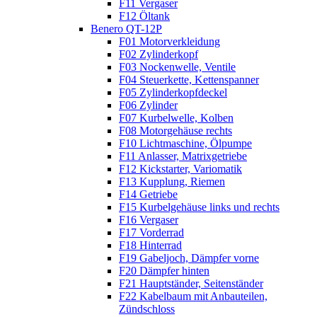
F11 Vergaser
F12 Öltank
Benero QT-12P
F01 Motorverkleidung
F02 Zylinderkopf
F03 Nockenwelle, Ventile
F04 Steuerkette, Kettenspanner
F05 Zylinderkopfdeckel
F06 Zylinder
F07 Kurbelwelle, Kolben
F08 Motorgehäuse rechts
F10 Lichtmaschine, Ölpumpe
F11 Anlasser, Matrixgetriebe
F12 Kickstarter, Variomatik
F13 Kupplung, Riemen
F14 Getriebe
F15 Kurbelgehäuse links und rechts
F16 Vergaser
F17 Vorderrad
F18 Hinterrad
F19 Gabeljoch, Dämpfer vorne
F20 Dämpfer hinten
F21 Hauptständer, Seitenständer
F22 Kabelbaum mit Anbauteilen,
Zündschloss