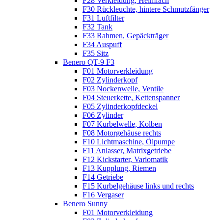
F28 Verkleidung, Helmfach
F30 Rückleuchte, hintere Schmutzfänger
F31 Luftfilter
F32 Tank
F33 Rahmen, Gepäckträger
F34 Auspuff
F35 Sitz
Benero QT-9 F3
F01 Motorverkleidung
F02 Zylinderkopf
F03 Nockenwelle, Ventile
F04 Steuerkette, Kettenspanner
F05 Zylinderkopfdeckel
F06 Zylinder
F07 Kurbelwelle, Kolben
F08 Motorgehäuse rechts
F10 Lichtmaschine, Ölpumpe
F11 Anlasser, Matrixgetriebe
F12 Kickstarter, Variomatik
F13 Kupplung, Riemen
F14 Getriebe
F15 Kurbelgehäuse links und rechts
F16 Vergaser
Benero Sunny
F01 Motorverkleidung