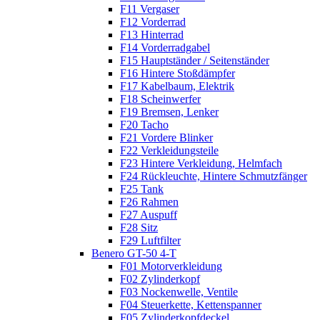
F11 Vergaser
F12 Vorderrad
F13 Hinterrad
F14 Vorderradgabel
F15 Hauptständer / Seitenständer
F16 Hintere Stoßdämpfer
F17 Kabelbaum, Elektrik
F18 Scheinwerfer
F19 Bremsen, Lenker
F20 Tacho
F21 Vordere Blinker
F22 Verkleidungsteile
F23 Hintere Verkleidung, Helmfach
F24 Rückleuchte, Hintere Schmutzfänger
F25 Tank
F26 Rahmen
F27 Auspuff
F28 Sitz
F29 Luftfilter
Benero GT-50 4-T
F01 Motorverkleidung
F02 Zylinderkopf
F03 Nockenwelle, Ventile
F04 Steuerkette, Kettenspanner
F05 Zylinderkopfdeckel