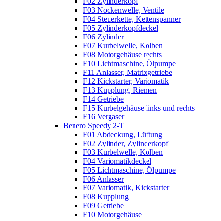
F02 Zylinderkopf
F03 Nockenwelle, Ventile
F04 Steuerkette, Kettenspanner
F05 Zylinderkopfdeckel
F06 Zylinder
F07 Kurbelwelle, Kolben
F08 Motorgehäuse rechts
F10 Lichtmaschine, Ölpumpe
F11 Anlasser, Matrixgetriebe
F12 Kickstarter, Variomatik
F13 Kupplung, Riemen
F14 Getriebe
F15 Kurbelgehäuse links und rechts
F16 Vergaser
Benero Speedy 2-T
F01 Abdeckung, Lüftung
F02 Zylinder, Zylinderkopf
F03 Kurbelwelle, Kolben
F04 Variomatikdeckel
F05 Lichtmaschine, Ölpumpe
F06 Anlasser
F07 Variomatik, Kickstarter
F08 Kupplung
F09 Getriebe
F10 Motorgehäuse