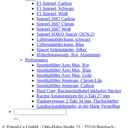
F1 Spiegel, Carbon
F1 Spiegel, Schwarz
F1 Spiegel, Weiß
Spiegel 2667 Carbon
Spiegel 2667 Chrom
Spiegel 2667 Weiß
Spiegel SOKO Spacer (2676-2)
Lüfterradabdeckung, schwarz
Lüfterradabdeckung, Blau
Spacer Seitenständer, Silber
Höherlegungssatz, Rot, Aluminium
Performance
Sportluftfilter Aero Max, Rot
Sportluftfilter Aero Max, Blau
Sportluftfilter Aero Max, Gold
Sportluftfilter Jetstream, Chrom-Lila
Sportluftfilter Jetstream, Carbon
Dual Core, Racingzündkabel inklusive Stecker
Racing Ansaugstutzen für 2-Takt 27 mm
Tuningvergaser 2-Takt 34 mm, Flachschieber
Gasdruckstoßdämpfer, in der Härte Verstellbar
© Friend-Ly GmbH · Otto-Hahn-Straße 23 · 35510 Butzbach ·