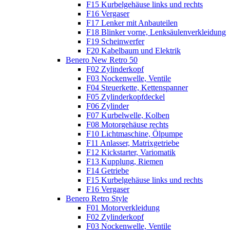
F15 Kurbelgehäuse links und rechts
F16 Vergaser
F17 Lenker mit Anbauteilen
F18 Blinker vorne, Lenksäulenverkleidung
F19 Scheinwerfer
F20 Kabelbaum und Elektrik
Benero New Retro 50
F02 Zylinderkopf
F03 Nockenwelle, Ventile
F04 Steuerkette, Kettenspanner
F05 Zylinderkopfdeckel
F06 Zylinder
F07 Kurbelwelle, Kolben
F08 Motorgehäuse rechts
F10 Lichtmaschine, Ölpumpe
F11 Anlasser, Matrixgetriebe
F12 Kickstarter, Variomatik
F13 Kupplung, Riemen
F14 Getriebe
F15 Kurbelgehäuse links und rechts
F16 Vergaser
Benero Retro Style
F01 Motorverkleidung
F02 Zylinderkopf
F03 Nockenwelle, Ventile