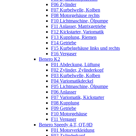
F06 Zylinder
F07 Kurbelwelle, Kolben
F08 Motorgehäuse rechts
F10 Lichtmaschine, Ölpumpe
F11 Anlasser, Matrixgetriebe
F12 Kickstarter, Variomatik
F13 Kupplung, Riemen
F14 Getriebe
F15 Kurbelgehäuse links und rechts
F16 Vergaser
Benero K2
F01 Abdeckung, Lüftung
F02 Zylinder, Zylinderkopf
F03 Kurbelwelle, Kolben
F04 Variomatikdeckel
F05 Lichtmaschine, Ölpumpe
F06 Anlasser
F07 Variomatik, Kickstarter
F08 Kupplung
F09 Getriebe
F10 Motorgehäuse
F11 Vergaser
Benero Speedy 4-T, QT-9D
F01 Motorverkleidung
F02 Zylinderkopf