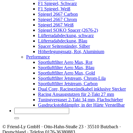
F1 Spiegel, Schwarz
F1 Spiegel, Weiß
Spiegel 2667 Carbon
Spiegel 2667 Chrom
Spiegel 2667 Weiß
Spiegel SOKO Spacer (2676-2)
Lüfterradabdeckung, schwarz
Lüfterradabdeckung, Blau
Spacer Seitenständer, Silber
Höherlegungssatz, Rot, Aluminium
Performance
Sportluftfilter Aero Max, Rot
Sportluftfilter Aero Max, Blau
Sportluftfilter Aero Max, Gold
Sportluftfilter Jetstream, Chrom-Lila
Sportluftfilter Jetstream, Carbon
Dual Core, Racingzündkabel inklusive Stecker
Racing Ansaugstutzen für 2-Takt 27 mm
Tuningvergaser 2-Takt 34 mm, Flachschieber
Gasdruckstoßdämpfer, in der Härte Verstellbar
© Friend-Ly GmbH · Otto-Hahn-Straße 23 · 35510 Butzbach ·
Deutschland · Telefon 0176-36380883