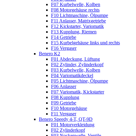
F07 Kurbelwelle, Kolben
F08 Motorgehäuse rechts
F10 Lichtmaschine, Ölpumpe
F11 Anlasser, Matrixgetriebe
F12 Kickstarter, Variomatik
F13 Kupplung, Riemen
F14 Getriebe
F15 Kurbelgehäuse links und rechts
F16 Vergaser
Benero K2
F01 Abdeckung, Lüftung
F02 Zylinder, Zylinderkopf
F03 Kurbelwelle, Kolben
F04 Variomatikdeckel
F05 Lichtmaschine, Ölpumpe
F06 Anlasser
F07 Variomatik, Kickstarter
F08 Kupplung
F09 Getriebe
F10 Motorgehäuse
F11 Vergaser
Benero Speedy 4-T, QT-9D
F01 Motorverkleidung
F02 Zylinderkopf
F03 Nockenwelle, Ventile