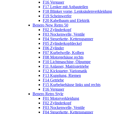
F16 Vergaser
F17 Lenker mit Anbauteilen
F18 Blinker vorne, Lenksäulenverkleidung
F19 Scheinwerfer
F20 Kabelbaum und Elektrik
Benero New Retro 50
F02 Zylinderkopf
F03 Nockenwelle, Ventile
F04 Steuerkette, Kettenspanner
F05 Zylinderkopfdeckel
F06 Zylinder
F07 Kurbelwelle, Kolben
F08 Motorgehäuse rechts
F10 Lichtmaschine, Ölpumpe
F11 Anlasser, Matrixgetriebe
F12 Kickstarter, Variomatik
F13 Kupplung, Riemen
F14 Getriebe
F15 Kurbelgehäuse links und rechts
F16 Vergaser
Benero Retro Style
F01 Motorverkleidung
F02 Zylinderkopf
F03 Nockenwelle, Ventile
F04 Steuerkette, Kettenspanner