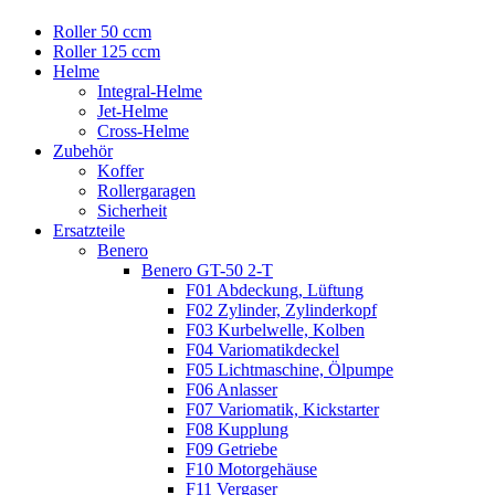
Roller 50 ccm
Roller 125 ccm
Helme
Integral-Helme
Jet-Helme
Cross-Helme
Zubehör
Koffer
Rollergaragen
Sicherheit
Ersatzteile
Benero
Benero GT-50 2-T
F01 Abdeckung, Lüftung
F02 Zylinder, Zylinderkopf
F03 Kurbelwelle, Kolben
F04 Variomatikdeckel
F05 Lichtmaschine, Ölpumpe
F06 Anlasser
F07 Variomatik, Kickstarter
F08 Kupplung
F09 Getriebe
F10 Motorgehäuse
F11 Vergaser