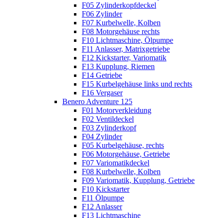
F05 Zylinderkopfdeckel
F06 Zylinder
F07 Kurbelwelle, Kolben
F08 Motorgehäuse rechts
F10 Lichtmaschine, Ölpumpe
F11 Anlasser, Matrixgetriebe
F12 Kickstarter, Variomatik
F13 Kupplung, Riemen
F14 Getriebe
F15 Kurbelgehäuse links und rechts
F16 Vergaser
Benero Adventure 125
F01 Motorverkleidung
F02 Ventildeckel
F03 Zylinderkopf
F04 Zylinder
F05 Kurbelgehäuse, rechts
F06 Motorgehäuse, Getriebe
F07 Variomatikdeckel
F08 Kurbelwelle, Kolben
F09 Variomatik, Kupplung, Getriebe
F10 Kickstarter
F11 Ölpumpe
F12 Anlasser
F13 Lichtmaschine