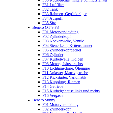
F30 Rückleuchte, hintere Schmutzfänger
F31 Luftfilter
F32 Tank
F33 Rahmen, Gepäckträger
F34 Auspuff
F35 Sitz
Benero QT-9 F3
F01 Motorverkleidung
F02 Zylinderkopf
F03 Nockenwelle, Ventile
F04 Steuerkette, Kettenspanner
F05 Zylinderkopfdeckel
F06 Zylinder
F07 Kurbelwelle, Kolben
F08 Motorgehäuse rechts
F10 Lichtmaschine, Ölpumpe
F11 Anlasser, Matrixgetriebe
F12 Kickstarter, Variomatik
F13 Kupplung, Riemen
F14 Getriebe
F15 Kurbelgehäuse links und rechts
F16 Vergaser
Benero Sunny
F01 Motorverkleidung
F02 Zylinderkopf