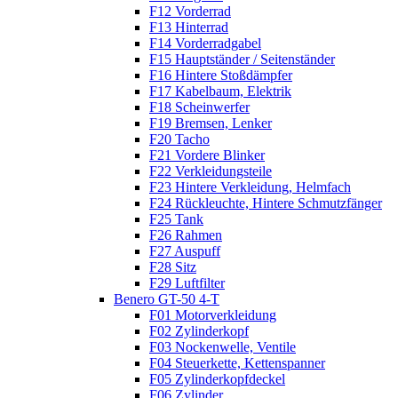
F12 Vorderrad
F13 Hinterrad
F14 Vorderradgabel
F15 Hauptständer / Seitenständer
F16 Hintere Stoßdämpfer
F17 Kabelbaum, Elektrik
F18 Scheinwerfer
F19 Bremsen, Lenker
F20 Tacho
F21 Vordere Blinker
F22 Verkleidungsteile
F23 Hintere Verkleidung, Helmfach
F24 Rückleuchte, Hintere Schmutzfänger
F25 Tank
F26 Rahmen
F27 Auspuff
F28 Sitz
F29 Luftfilter
Benero GT-50 4-T
F01 Motorverkleidung
F02 Zylinderkopf
F03 Nockenwelle, Ventile
F04 Steuerkette, Kettenspanner
F05 Zylinderkopfdeckel
F06 Zylinder