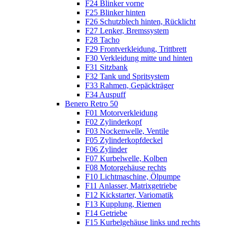
F24 Blinker vorne
F25 Blinker hinten
F26 Schutzblech hinten, Rücklicht
F27 Lenker, Bremssystem
F28 Tacho
F29 Frontverkleidung, Trittbrett
F30 Verkleidung mitte und hinten
F31 Sitzbank
F32 Tank und Spritsystem
F33 Rahmen, Gepäckträger
F34 Auspuff
Benero Retro 50
F01 Motorverkleidung
F02 Zylinderkopf
F03 Nockenwelle, Ventile
F05 Zylinderkopfdeckel
F06 Zylinder
F07 Kurbelwelle, Kolben
F08 Motorgehäuse rechts
F10 Lichtmaschine, Ölpumpe
F11 Anlasser, Matrixgetriebe
F12 Kickstarter, Variomatik
F13 Kupplung, Riemen
F14 Getriebe
F15 Kurbelgehäuse links und rechts