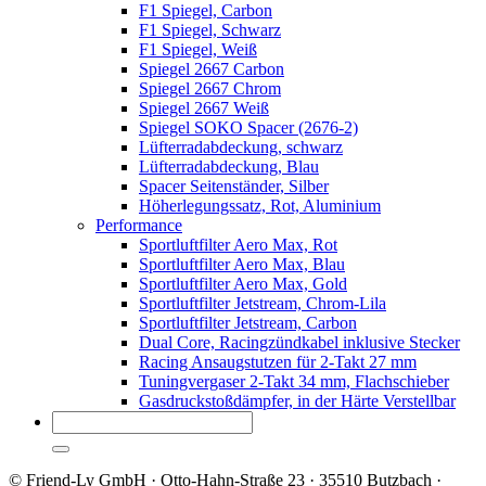
F1 Spiegel, Carbon
F1 Spiegel, Schwarz
F1 Spiegel, Weiß
Spiegel 2667 Carbon
Spiegel 2667 Chrom
Spiegel 2667 Weiß
Spiegel SOKO Spacer (2676-2)
Lüfterradabdeckung, schwarz
Lüfterradabdeckung, Blau
Spacer Seitenständer, Silber
Höherlegungssatz, Rot, Aluminium
Performance
Sportluftfilter Aero Max, Rot
Sportluftfilter Aero Max, Blau
Sportluftfilter Aero Max, Gold
Sportluftfilter Jetstream, Chrom-Lila
Sportluftfilter Jetstream, Carbon
Dual Core, Racingzündkabel inklusive Stecker
Racing Ansaugstutzen für 2-Takt 27 mm
Tuningvergaser 2-Takt 34 mm, Flachschieber
Gasdruckstoßdämpfer, in der Härte Verstellbar
© Friend-Ly GmbH · Otto-Hahn-Straße 23 · 35510 Butzbach ·