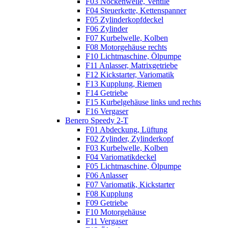
F03 Nockenwelle, Ventile
F04 Steuerkette, Kettenspanner
F05 Zylinderkopfdeckel
F06 Zylinder
F07 Kurbelwelle, Kolben
F08 Motorgehäuse rechts
F10 Lichtmaschine, Ölpumpe
F11 Anlasser, Matrixgetriebe
F12 Kickstarter, Variomatik
F13 Kupplung, Riemen
F14 Getriebe
F15 Kurbelgehäuse links und rechts
F16 Vergaser
Benero Speedy 2-T
F01 Abdeckung, Lüftung
F02 Zylinder, Zylinderkopf
F03 Kurbelwelle, Kolben
F04 Variomatikdeckel
F05 Lichtmaschine, Ölpumpe
F06 Anlasser
F07 Variomatik, Kickstarter
F08 Kupplung
F09 Getriebe
F10 Motorgehäuse
F11 Vergaser