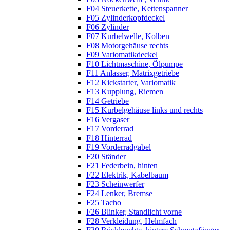
F04 Steuerkette, Kettenspanner
F05 Zylinderkopfdeckel
F06 Zylinder
F07 Kurbelwelle, Kolben
F08 Motorgehäuse rechts
F09 Variomatikdeckel
F10 Lichtmaschine, Ölpumpe
F11 Anlasser, Matrixgetriebe
F12 Kickstarter, Variomatik
F13 Kupplung, Riemen
F14 Getriebe
F15 Kurbelgehäuse links und rechts
F16 Vergaser
F17 Vorderrad
F18 Hinterrad
F19 Vorderradgabel
F20 Ständer
F21 Federbein, hinten
F22 Elektrik, Kabelbaum
F23 Scheinwerfer
F24 Lenker, Bremse
F25 Tacho
F26 Blinker, Standlicht vorne
F28 Verkleidung, Helmfach