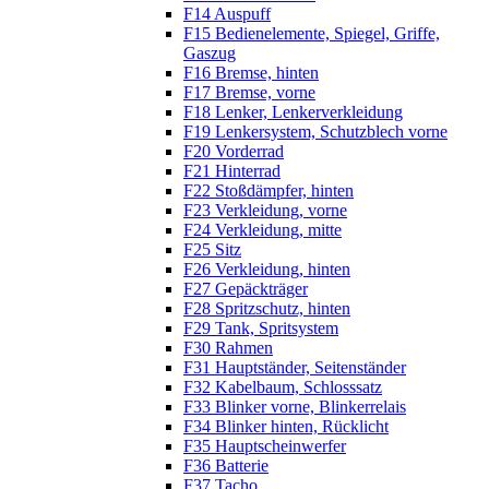
F14 Auspuff
F15 Bedienelemente, Spiegel, Griffe,
Gaszug
F16 Bremse, hinten
F17 Bremse, vorne
F18 Lenker, Lenkerverkleidung
F19 Lenkersystem, Schutzblech vorne
F20 Vorderrad
F21 Hinterrad
F22 Stoßdämpfer, hinten
F23 Verkleidung, vorne
F24 Verkleidung, mitte
F25 Sitz
F26 Verkleidung, hinten
F27 Gepäckträger
F28 Spritzschutz, hinten
F29 Tank, Spritsystem
F30 Rahmen
F31 Hauptständer, Seitenständer
F32 Kabelbaum, Schlosssatz
F33 Blinker vorne, Blinkerrelais
F34 Blinker hinten, Rücklicht
F35 Hauptscheinwerfer
F36 Batterie
F37 Tacho