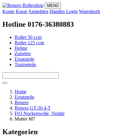
MENÜ
Konto
Kasse
Anmelden
Händler Login
Warenkorb
Hotline 0176-36380883
Roller 50 ccm
Roller 125 ccm
Helme
Zubehör
Ersatzteile
Tuningteile
Home
Ersatzteile
Benero
Benero GT-50 4-T
F03 Nockenwelle, Ventile
Mutter M7
Kategorien