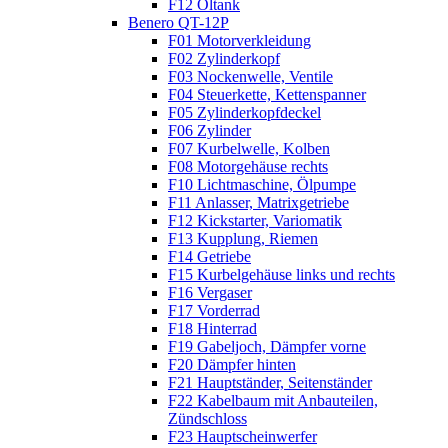
F12 Öltank
Benero QT-12P
F01 Motorverkleidung
F02 Zylinderkopf
F03 Nockenwelle, Ventile
F04 Steuerkette, Kettenspanner
F05 Zylinderkopfdeckel
F06 Zylinder
F07 Kurbelwelle, Kolben
F08 Motorgehäuse rechts
F10 Lichtmaschine, Ölpumpe
F11 Anlasser, Matrixgetriebe
F12 Kickstarter, Variomatik
F13 Kupplung, Riemen
F14 Getriebe
F15 Kurbelgehäuse links und rechts
F16 Vergaser
F17 Vorderrad
F18 Hinterrad
F19 Gabeljoch, Dämpfer vorne
F20 Dämpfer hinten
F21 Hauptständer, Seitenständer
F22 Kabelbaum mit Anbauteilen,
Zündschloss
F23 Hauptscheinwerfer