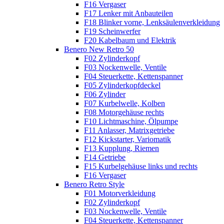
F16 Vergaser
F17 Lenker mit Anbauteilen
F18 Blinker vorne, Lenksäulenverkleidung
F19 Scheinwerfer
F20 Kabelbaum und Elektrik
Benero New Retro 50
F02 Zylinderkopf
F03 Nockenwelle, Ventile
F04 Steuerkette, Kettenspanner
F05 Zylinderkopfdeckel
F06 Zylinder
F07 Kurbelwelle, Kolben
F08 Motorgehäuse rechts
F10 Lichtmaschine, Ölpumpe
F11 Anlasser, Matrixgetriebe
F12 Kickstarter, Variomatik
F13 Kupplung, Riemen
F14 Getriebe
F15 Kurbelgehäuse links und rechts
F16 Vergaser
Benero Retro Style
F01 Motorverkleidung
F02 Zylinderkopf
F03 Nockenwelle, Ventile
F04 Steuerkette, Kettenspanner