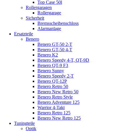
Top Case 50l
Rollergaragen
Rollergarage
Sicherheit
Bremsscheibenschloss
Alarmanlage
Ersatzteile
Benero
Benero GT-50 2-T
Benero GT-50 4-T
Benero K2
Benero Speedy 4-T, QT-9D
Benero QT-9 F3
Benero Sunny
Benero Speedy 2-T
Benero QT-12P
Benero Retro 50
Benero New Retro 50
Benero Retro Style
Benero Adventure 125
Warrior 4-Takt
Benero Retro 125
Benero New Retro 125
Tuningteile
Optik