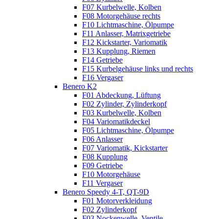
F07 Kurbelwelle, Kolben
F08 Motorgehäuse rechts
F10 Lichtmaschine, Ölpumpe
F11 Anlasser, Matrixgetriebe
F12 Kickstarter, Variomatik
F13 Kupplung, Riemen
F14 Getriebe
F15 Kurbelgehäuse links und rechts
F16 Vergaser
Benero K2
F01 Abdeckung, Lüftung
F02 Zylinder, Zylinderkopf
F03 Kurbelwelle, Kolben
F04 Variomatikdeckel
F05 Lichtmaschine, Ölpumpe
F06 Anlasser
F07 Variomatik, Kickstarter
F08 Kupplung
F09 Getriebe
F10 Motorgehäuse
F11 Vergaser
Benero Speedy 4-T, QT-9D
F01 Motorverkleidung
F02 Zylinderkopf
F03 Nockenwelle, Ventile