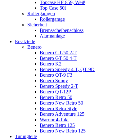
Topcase HF-859, Weiß
Top Case 50l
Rollergaragen
Rollergarage
Sicherheit
Bremsscheibenschloss
Alarmanlage
Ersatzteile
Benero
Benero GT-50 2-T
Benero GT-50 4-T
Benero K2
Benero Speedy 4-T, QT-9D
Benero QT-9 F3
Benero Sunny
Benero Speedy 2-T
Benero QT-12P
Benero Retro 50
Benero New Retro 50
Benero Retro Style
Benero Adventure 125
Warrior 4-Takt
Benero Retro 125
Benero New Retro 125
Tuningteile