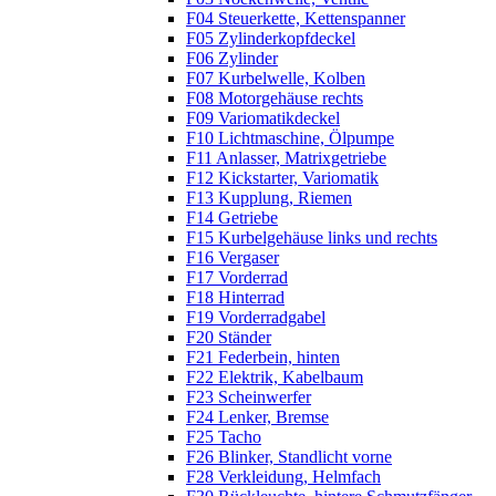
F04 Steuerkette, Kettenspanner
F05 Zylinderkopfdeckel
F06 Zylinder
F07 Kurbelwelle, Kolben
F08 Motorgehäuse rechts
F09 Variomatikdeckel
F10 Lichtmaschine, Ölpumpe
F11 Anlasser, Matrixgetriebe
F12 Kickstarter, Variomatik
F13 Kupplung, Riemen
F14 Getriebe
F15 Kurbelgehäuse links und rechts
F16 Vergaser
F17 Vorderrad
F18 Hinterrad
F19 Vorderradgabel
F20 Ständer
F21 Federbein, hinten
F22 Elektrik, Kabelbaum
F23 Scheinwerfer
F24 Lenker, Bremse
F25 Tacho
F26 Blinker, Standlicht vorne
F28 Verkleidung, Helmfach