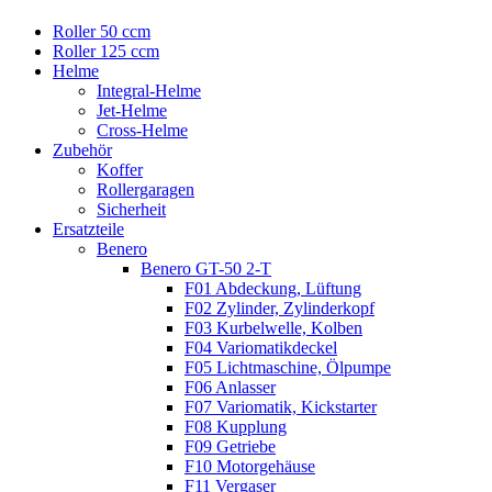
Roller 50 ccm
Roller 125 ccm
Helme
Integral-Helme
Jet-Helme
Cross-Helme
Zubehör
Koffer
Rollergaragen
Sicherheit
Ersatzteile
Benero
Benero GT-50 2-T
F01 Abdeckung, Lüftung
F02 Zylinder, Zylinderkopf
F03 Kurbelwelle, Kolben
F04 Variomatikdeckel
F05 Lichtmaschine, Ölpumpe
F06 Anlasser
F07 Variomatik, Kickstarter
F08 Kupplung
F09 Getriebe
F10 Motorgehäuse
F11 Vergaser