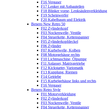
F16 Vergaser
F17 Lenker mit Anbauteilen
F18 Blinker vorne, Lenksäulenverkleidung
F19 Scheinwerfer
F20 Kabelbaum und Elektrik
Benero New Retro 50
F02 Zylinderkopf
F03 Nockenwelle, Ventile
F04 Steuerkette, Kettenspanner
F05 Zylinderkopfdeckel
F06 Zylinder
F07 Kurbelwelle, Kolben
F08 Motorgehäuse rechts
F10 Lichtmaschine, Ölpumpe
F11 Anlasser, Matrixgetriebe
F12 Kickstarter, Variomatik
F13 Kupplung, Riemen
F14 Getriebe
F15 Kurbelgehäuse links und rechts
F16 Vergaser
Benero Retro Style
F01 Motorverkleidung
F02 Zylinderkopf
F03 Nockenwelle, Ventile
F04 Steuerkette, Kettenspanner