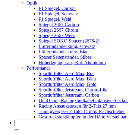
Optik
F1 Spiegel, Carbon
F1 Spiegel, Schwarz
F1 Spiegel, Weiß
Spiegel 2667 Carbon
Spiegel 2667 Chrom
Spiegel 2667 Weiß
Spiegel SOKO Spacer (2676-2)
Lüfterradabdeckung, schwarz
Lüfterradabdeckung, Blau
Spacer Seitenständer, Silber
Höherlegungssatz, Rot, Aluminium
Performance
Sportluftfilter Aero Max, Rot
Sportluftfilter Aero Max, Blau
Sportluftfilter Aero Max, Gold
Sportluftfilter Jetstream, Chrom-Lila
Sportluftfilter Jetstream, Carbon
Dual Core, Racingzündkabel inklusive Stecker
Racing Ansaugstutzen für 2-Takt 27 mm
Tuningvergaser 2-Takt 34 mm, Flachschieber
Gasdruckstoßdämpfer, in der Härte Verstellbar