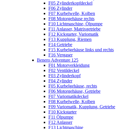
F05 Zylinderkopfdeckel
F06 Zylinder
F07 Kurbelwelle, Kolben
F08 Motorgehäuse rechts
F10 Lichtmaschine, Ölpumpe
F11 Anlasser, Matrixgetriebe
F12 Kickstarter, Variomatik
F13 Kupplung, Riemen
F14 Getriebe
F15 Kurbelgehäuse links und rechts
F16 Vergaser
Benero Adventure 125
F01 Motorverkleidung
F02 Ventildeckel
F03 Zylinderkopf
F04 Zylinder
F05 Kurbelgehäuse, rechts
F06 Motorgehäuse, Getriebe
F07 Variomatikdeckel
F08 Kurbelwelle, Kolben
F09 Variomatik, Kupplung, Getriebe
F10 Kickstarter
F11 Ölpumpe
F12 Anlasser
F13 Lichtmaschine