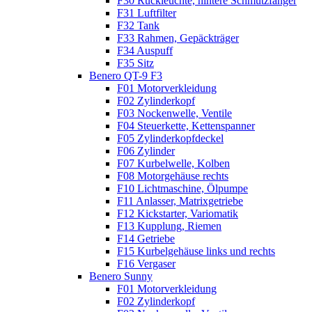
F30 Rückleuchte, hintere Schmutzfänger
F31 Luftfilter
F32 Tank
F33 Rahmen, Gepäckträger
F34 Auspuff
F35 Sitz
Benero QT-9 F3
F01 Motorverkleidung
F02 Zylinderkopf
F03 Nockenwelle, Ventile
F04 Steuerkette, Kettenspanner
F05 Zylinderkopfdeckel
F06 Zylinder
F07 Kurbelwelle, Kolben
F08 Motorgehäuse rechts
F10 Lichtmaschine, Ölpumpe
F11 Anlasser, Matrixgetriebe
F12 Kickstarter, Variomatik
F13 Kupplung, Riemen
F14 Getriebe
F15 Kurbelgehäuse links und rechts
F16 Vergaser
Benero Sunny
F01 Motorverkleidung
F02 Zylinderkopf