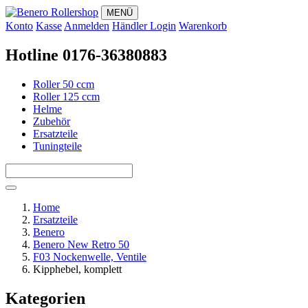
MENÜ
Konto
Kasse
Anmelden
Händler Login
Warenkorb
Hotline 0176-36380883
Roller 50 ccm
Roller 125 ccm
Helme
Zubehör
Ersatzteile
Tuningteile
Home
Ersatzteile
Benero
Benero New Retro 50
F03 Nockenwelle, Ventile
Kipphebel, komplett
Kategorien