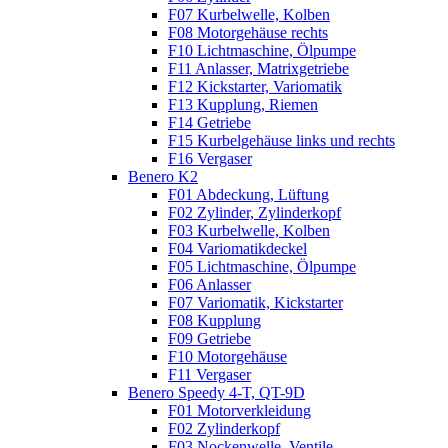
F07 Kurbelwelle, Kolben
F08 Motorgehäuse rechts
F10 Lichtmaschine, Ölpumpe
F11 Anlasser, Matrixgetriebe
F12 Kickstarter, Variomatik
F13 Kupplung, Riemen
F14 Getriebe
F15 Kurbelgehäuse links und rechts
F16 Vergaser
Benero K2
F01 Abdeckung, Lüftung
F02 Zylinder, Zylinderkopf
F03 Kurbelwelle, Kolben
F04 Variomatikdeckel
F05 Lichtmaschine, Ölpumpe
F06 Anlasser
F07 Variomatik, Kickstarter
F08 Kupplung
F09 Getriebe
F10 Motorgehäuse
F11 Vergaser
Benero Speedy 4-T, QT-9D
F01 Motorverkleidung
F02 Zylinderkopf
F03 Nockenwelle, Ventile