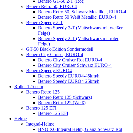
Benero GT-50 2-T (Rot)
Benero Retro 50, EURO-4
Benero Retro 50, Schwarz Metallic, , EURO-4
Benero Retro 50 Weiß Metallic, EURO-4
Benero Speedy 2-T
Benero Speedy 2-T (Mattschwarz mit weißer
Felge)
Benero Speedy 2-T (Mattschwarz mit roter
Felge)
GT-50 Black-Edition Sondermodell
Benero City Cruiser, EURO-4
Benero City Cruiser Rot EURO-4
Benero City Cruiser Schwarz EURO-4
Benero Speedy EURO4
Benero Speedy EURO4-45km/h
Benero Speedy EURO4-25km/h
Roller 125 ccm
Benero Retro 125
Benero Retro 125 (Schwarz)
Benero Retro 125 (Weiß)
Benero 125 EFI
Benero 125 EFI
Helme
Integral-Helme
BNO X6 Integral Helm, Glanz-Schwarz-Rot