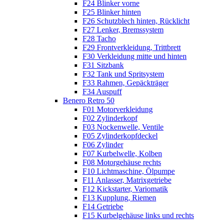
F24 Blinker vorne
F25 Blinker hinten
F26 Schutzblech hinten, Rücklicht
F27 Lenker, Bremssystem
F28 Tacho
F29 Frontverkleidung, Trittbrett
F30 Verkleidung mitte und hinten
F31 Sitzbank
F32 Tank und Spritsystem
F33 Rahmen, Gepäckträger
F34 Auspuff
Benero Retro 50
F01 Motorverkleidung
F02 Zylinderkopf
F03 Nockenwelle, Ventile
F05 Zylinderkopfdeckel
F06 Zylinder
F07 Kurbelwelle, Kolben
F08 Motorgehäuse rechts
F10 Lichtmaschine, Ölpumpe
F11 Anlasser, Matrixgetriebe
F12 Kickstarter, Variomatik
F13 Kupplung, Riemen
F14 Getriebe
F15 Kurbelgehäuse links und rechts