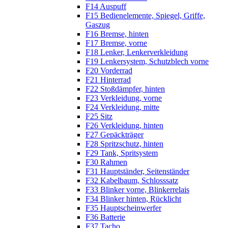
F14 Auspuff
F15 Bedienelemente, Spiegel, Griffe,
Gaszug
F16 Bremse, hinten
F17 Bremse, vorne
F18 Lenker, Lenkerverkleidung
F19 Lenkersystem, Schutzblech vorne
F20 Vorderrad
F21 Hinterrad
F22 Stoßdämpfer, hinten
F23 Verkleidung, vorne
F24 Verkleidung, mitte
F25 Sitz
F26 Verkleidung, hinten
F27 Gepäckträger
F28 Spritzschutz, hinten
F29 Tank, Spritsystem
F30 Rahmen
F31 Hauptständer, Seitenständer
F32 Kabelbaum, Schlosssatz
F33 Blinker vorne, Blinkerrelais
F34 Blinker hinten, Rücklicht
F35 Hauptscheinwerfer
F36 Batterie
F37 Tacho