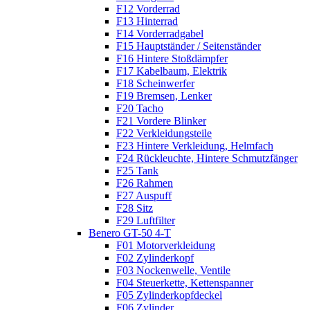
F12 Vorderrad
F13 Hinterrad
F14 Vorderradgabel
F15 Hauptständer / Seitenständer
F16 Hintere Stoßdämpfer
F17 Kabelbaum, Elektrik
F18 Scheinwerfer
F19 Bremsen, Lenker
F20 Tacho
F21 Vordere Blinker
F22 Verkleidungsteile
F23 Hintere Verkleidung, Helmfach
F24 Rückleuchte, Hintere Schmutzfänger
F25 Tank
F26 Rahmen
F27 Auspuff
F28 Sitz
F29 Luftfilter
Benero GT-50 4-T
F01 Motorverkleidung
F02 Zylinderkopf
F03 Nockenwelle, Ventile
F04 Steuerkette, Kettenspanner
F05 Zylinderkopfdeckel
F06 Zylinder