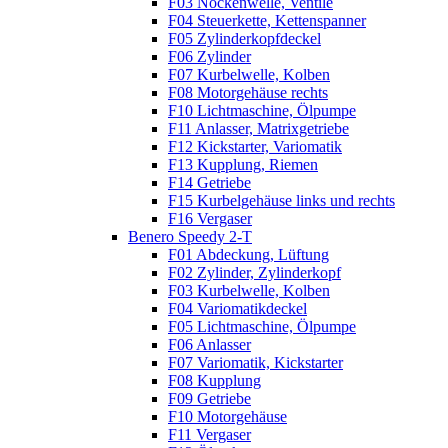
F03 Nockenwelle, Ventile
F04 Steuerkette, Kettenspanner
F05 Zylinderkopfdeckel
F06 Zylinder
F07 Kurbelwelle, Kolben
F08 Motorgehäuse rechts
F10 Lichtmaschine, Ölpumpe
F11 Anlasser, Matrixgetriebe
F12 Kickstarter, Variomatik
F13 Kupplung, Riemen
F14 Getriebe
F15 Kurbelgehäuse links und rechts
F16 Vergaser
Benero Speedy 2-T
F01 Abdeckung, Lüftung
F02 Zylinder, Zylinderkopf
F03 Kurbelwelle, Kolben
F04 Variomatikdeckel
F05 Lichtmaschine, Ölpumpe
F06 Anlasser
F07 Variomatik, Kickstarter
F08 Kupplung
F09 Getriebe
F10 Motorgehäuse
F11 Vergaser