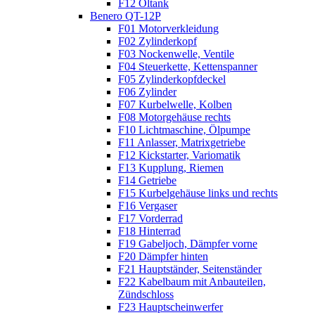
F12 Öltank
Benero QT-12P
F01 Motorverkleidung
F02 Zylinderkopf
F03 Nockenwelle, Ventile
F04 Steuerkette, Kettenspanner
F05 Zylinderkopfdeckel
F06 Zylinder
F07 Kurbelwelle, Kolben
F08 Motorgehäuse rechts
F10 Lichtmaschine, Ölpumpe
F11 Anlasser, Matrixgetriebe
F12 Kickstarter, Variomatik
F13 Kupplung, Riemen
F14 Getriebe
F15 Kurbelgehäuse links und rechts
F16 Vergaser
F17 Vorderrad
F18 Hinterrad
F19 Gabeljoch, Dämpfer vorne
F20 Dämpfer hinten
F21 Hauptständer, Seitenständer
F22 Kabelbaum mit Anbauteilen,
Zündschloss
F23 Hauptscheinwerfer