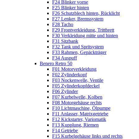
F24 Blinker vorne
F25 Blinker hinten
F26 Schutzblech hinten, Rücklicht
F27 Lenker, Bremssystem
F28 Tacho
F29 Frontverkleidung, Trittbrett
F30 Verkleidung mitte und hinten
F31 Sitzbank
F32 Tank und Spritsystem
F33 Rahmen, Gepäckträger
F34 Auspuff
Benero Retro 50
F01 Motorverkleidung
F02 Zylinderkopf
F03 Nockenwelle, Ventile
F05 Zylinderkopfdeckel
F06 Zylinder
F07 Kurbelwelle, Kolben
F08 Motorgehäuse rechts
F10 Lichtmaschine, Ölpumpe
F11 Anlasser, Matrixgetriebe
F12 Kickstarter, Variomatik
F13 Kupplung, Riemen
F14 Getriebe
F15 Kurbelgehäuse links und rechts