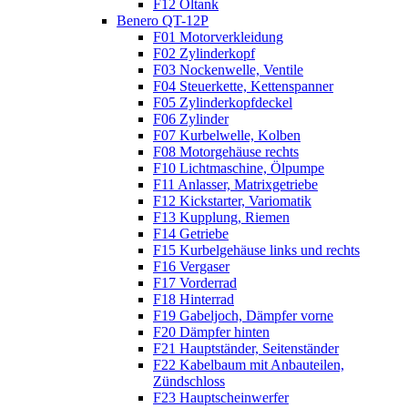
F12 Öltank
Benero QT-12P
F01 Motorverkleidung
F02 Zylinderkopf
F03 Nockenwelle, Ventile
F04 Steuerkette, Kettenspanner
F05 Zylinderkopfdeckel
F06 Zylinder
F07 Kurbelwelle, Kolben
F08 Motorgehäuse rechts
F10 Lichtmaschine, Ölpumpe
F11 Anlasser, Matrixgetriebe
F12 Kickstarter, Variomatik
F13 Kupplung, Riemen
F14 Getriebe
F15 Kurbelgehäuse links und rechts
F16 Vergaser
F17 Vorderrad
F18 Hinterrad
F19 Gabeljoch, Dämpfer vorne
F20 Dämpfer hinten
F21 Hauptständer, Seitenständer
F22 Kabelbaum mit Anbauteilen,
Zündschloss
F23 Hauptscheinwerfer