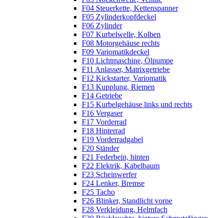
F04 Steuerkette, Kettenspanner
F05 Zylinderkopfdeckel
F06 Zylinder
F07 Kurbelwelle, Kolben
F08 Motorgehäuse rechts
F09 Variomatikdeckel
F10 Lichtmaschine, Ölpumpe
F11 Anlasser, Matrixgetriebe
F12 Kickstarter, Variomatik
F13 Kupplung, Riemen
F14 Getriebe
F15 Kurbelgehäuse links und rechts
F16 Vergaser
F17 Vorderrad
F18 Hinterrad
F19 Vorderradgabel
F20 Ständer
F21 Federbein, hinten
F22 Elektrik, Kabelbaum
F23 Scheinwerfer
F24 Lenker, Bremse
F25 Tacho
F26 Blinker, Standlicht vorne
F28 Verkleidung, Helmfach