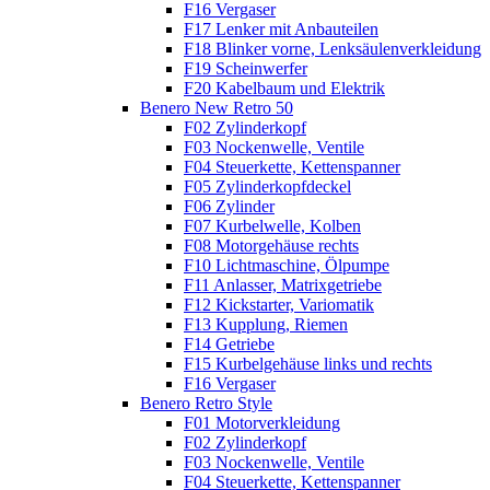
F16 Vergaser
F17 Lenker mit Anbauteilen
F18 Blinker vorne, Lenksäulenverkleidung
F19 Scheinwerfer
F20 Kabelbaum und Elektrik
Benero New Retro 50
F02 Zylinderkopf
F03 Nockenwelle, Ventile
F04 Steuerkette, Kettenspanner
F05 Zylinderkopfdeckel
F06 Zylinder
F07 Kurbelwelle, Kolben
F08 Motorgehäuse rechts
F10 Lichtmaschine, Ölpumpe
F11 Anlasser, Matrixgetriebe
F12 Kickstarter, Variomatik
F13 Kupplung, Riemen
F14 Getriebe
F15 Kurbelgehäuse links und rechts
F16 Vergaser
Benero Retro Style
F01 Motorverkleidung
F02 Zylinderkopf
F03 Nockenwelle, Ventile
F04 Steuerkette, Kettenspanner