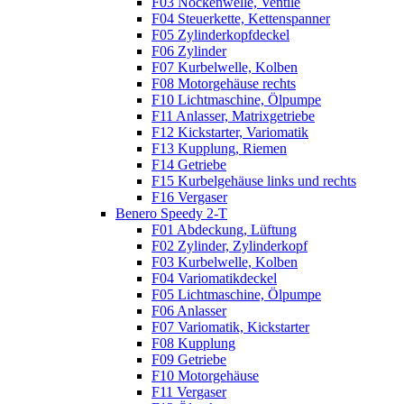
F03 Nockenwelle, Ventile
F04 Steuerkette, Kettenspanner
F05 Zylinderkopfdeckel
F06 Zylinder
F07 Kurbelwelle, Kolben
F08 Motorgehäuse rechts
F10 Lichtmaschine, Ölpumpe
F11 Anlasser, Matrixgetriebe
F12 Kickstarter, Variomatik
F13 Kupplung, Riemen
F14 Getriebe
F15 Kurbelgehäuse links und rechts
F16 Vergaser
Benero Speedy 2-T
F01 Abdeckung, Lüftung
F02 Zylinder, Zylinderkopf
F03 Kurbelwelle, Kolben
F04 Variomatikdeckel
F05 Lichtmaschine, Ölpumpe
F06 Anlasser
F07 Variomatik, Kickstarter
F08 Kupplung
F09 Getriebe
F10 Motorgehäuse
F11 Vergaser