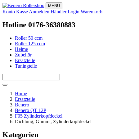
MENÜ
Konto
Kasse
Anmelden
Händler Login
Warenkorb
Hotline 0176-36380883
Roller 50 ccm
Roller 125 ccm
Helme
Zubehör
Ersatzteile
Tuningteile
Home
Ersatzteile
Benero
Benero QT-12P
F05 Zylinderkopfdeckel
Dichtung, Gummi, Zylinderkopfdeckel
Kategorien