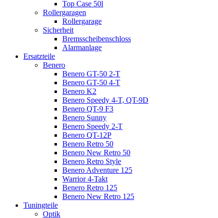
Top Case 50l
Rollergaragen
Rollergarage
Sicherheit
Bremsscheibenschloss
Alarmanlage
Ersatzteile
Benero
Benero GT-50 2-T
Benero GT-50 4-T
Benero K2
Benero Speedy 4-T, QT-9D
Benero QT-9 F3
Benero Sunny
Benero Speedy 2-T
Benero QT-12P
Benero Retro 50
Benero New Retro 50
Benero Retro Style
Benero Adventure 125
Warrior 4-Takt
Benero Retro 125
Benero New Retro 125
Tuningteile
Optik