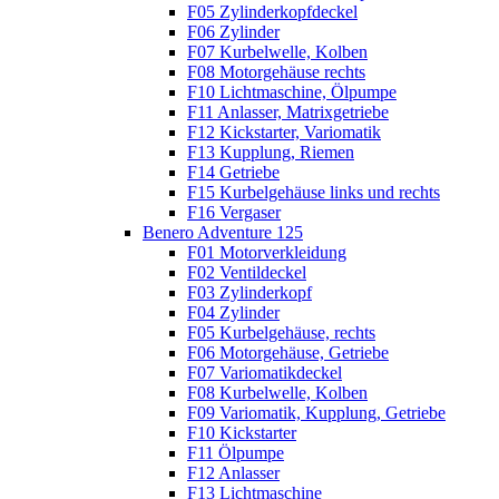
F05 Zylinderkopfdeckel
F06 Zylinder
F07 Kurbelwelle, Kolben
F08 Motorgehäuse rechts
F10 Lichtmaschine, Ölpumpe
F11 Anlasser, Matrixgetriebe
F12 Kickstarter, Variomatik
F13 Kupplung, Riemen
F14 Getriebe
F15 Kurbelgehäuse links und rechts
F16 Vergaser
Benero Adventure 125
F01 Motorverkleidung
F02 Ventildeckel
F03 Zylinderkopf
F04 Zylinder
F05 Kurbelgehäuse, rechts
F06 Motorgehäuse, Getriebe
F07 Variomatikdeckel
F08 Kurbelwelle, Kolben
F09 Variomatik, Kupplung, Getriebe
F10 Kickstarter
F11 Ölpumpe
F12 Anlasser
F13 Lichtmaschine