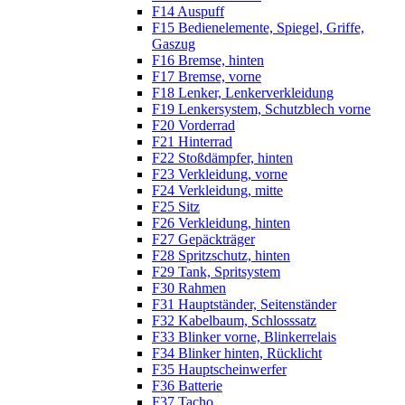
F14 Auspuff
F15 Bedienelemente, Spiegel, Griffe,
Gaszug
F16 Bremse, hinten
F17 Bremse, vorne
F18 Lenker, Lenkerverkleidung
F19 Lenkersystem, Schutzblech vorne
F20 Vorderrad
F21 Hinterrad
F22 Stoßdämpfer, hinten
F23 Verkleidung, vorne
F24 Verkleidung, mitte
F25 Sitz
F26 Verkleidung, hinten
F27 Gepäckträger
F28 Spritzschutz, hinten
F29 Tank, Spritsystem
F30 Rahmen
F31 Hauptständer, Seitenständer
F32 Kabelbaum, Schlosssatz
F33 Blinker vorne, Blinkerrelais
F34 Blinker hinten, Rücklicht
F35 Hauptscheinwerfer
F36 Batterie
F37 Tacho