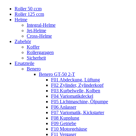
Roller 50 ccm
Roller 125 ccm
Helme
Integral-Helme
Jet-Helme
Cross-Helme
Zubehör
Koffer
Rollergaragen
Sicherheit
Ersatzteile
Benero
Benero GT-50 2-T
F01 Abdeckung, Lüftung
F02 Zylinder, Zylinderkopf
F03 Kurbelwelle, Kolben
F04 Variomatikdeckel
F05 Lichtmaschine, Ölpumpe
F06 Anlasser
F07 Variomatik, Kickstarter
F08 Kupplung
F09 Getriebe
F10 Motorgehäuse
F11 Vergaser