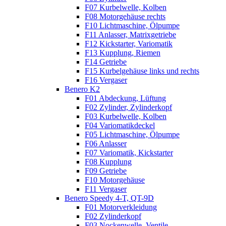
F07 Kurbelwelle, Kolben
F08 Motorgehäuse rechts
F10 Lichtmaschine, Ölpumpe
F11 Anlasser, Matrixgetriebe
F12 Kickstarter, Variomatik
F13 Kupplung, Riemen
F14 Getriebe
F15 Kurbelgehäuse links und rechts
F16 Vergaser
Benero K2
F01 Abdeckung, Lüftung
F02 Zylinder, Zylinderkopf
F03 Kurbelwelle, Kolben
F04 Variomatikdeckel
F05 Lichtmaschine, Ölpumpe
F06 Anlasser
F07 Variomatik, Kickstarter
F08 Kupplung
F09 Getriebe
F10 Motorgehäuse
F11 Vergaser
Benero Speedy 4-T, QT-9D
F01 Motorverkleidung
F02 Zylinderkopf
F03 Nockenwelle, Ventile