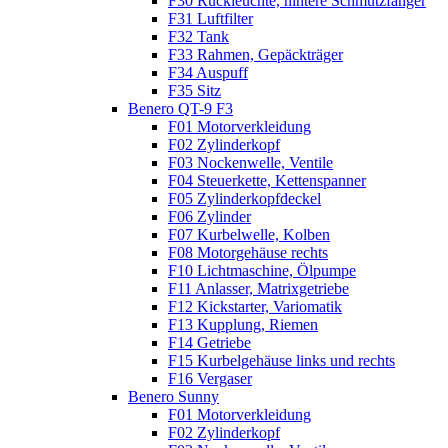
F30 Rückleuchte, hintere Schmutzfänger
F31 Luftfilter
F32 Tank
F33 Rahmen, Gepäckträger
F34 Auspuff
F35 Sitz
Benero QT-9 F3
F01 Motorverkleidung
F02 Zylinderkopf
F03 Nockenwelle, Ventile
F04 Steuerkette, Kettenspanner
F05 Zylinderkopfdeckel
F06 Zylinder
F07 Kurbelwelle, Kolben
F08 Motorgehäuse rechts
F10 Lichtmaschine, Ölpumpe
F11 Anlasser, Matrixgetriebe
F12 Kickstarter, Variomatik
F13 Kupplung, Riemen
F14 Getriebe
F15 Kurbelgehäuse links und rechts
F16 Vergaser
Benero Sunny
F01 Motorverkleidung
F02 Zylinderkopf