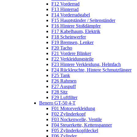
F12 Vorderrad
F13 Hinterrad
F14 Vorderradgabel
F15 Hauptständer / Seitenständer
F16 Hintere Stoßdämpfer
F17 Kabelbaum, Elektrik
F18 Scheinwerfer
F19 Bremsen, Lenker
F20 Tacho
F21 Vordere Blinker
F22 Verkleidungsteile
F23 Hintere Verkleidung, Helmfach
F24 Rückleuchte, Hintere Schmutzfänger
F25 Tank
F26 Rahmen
F27 Auspuff
F28 Sitz
F29 Luftfilter
Benero GT-50 4-T
F01 Motorverkleidung
F02 Zylinderkopf
F03 Nockenwelle, Ventile
F04 Steuerkette, Kettenspanner
F05 Zylinderkopfdeckel
F06 Zylinder