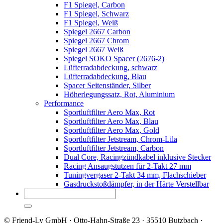
F1 Spiegel, Carbon
F1 Spiegel, Schwarz
F1 Spiegel, Weiß
Spiegel 2667 Carbon
Spiegel 2667 Chrom
Spiegel 2667 Weiß
Spiegel SOKO Spacer (2676-2)
Lüfterradabdeckung, schwarz
Lüfterradabdeckung, Blau
Spacer Seitenständer, Silber
Höherlegungssatz, Rot, Aluminium
Performance
Sportluftfilter Aero Max, Rot
Sportluftfilter Aero Max, Blau
Sportluftfilter Aero Max, Gold
Sportluftfilter Jetstream, Chrom-Lila
Sportluftfilter Jetstream, Carbon
Dual Core, Racingzündkabel inklusive Stecker
Racing Ansaugstutzen für 2-Takt 27 mm
Tuningvergaser 2-Takt 34 mm, Flachschieber
Gasdruckstoßdämpfer, in der Härte Verstellbar
© Friend-Ly GmbH · Otto-Hahn-Straße 23 · 35510 Butzbach ·