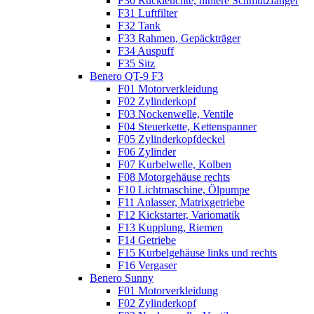
F30 Rückleuchte, hintere Schmutzfänger
F31 Luftfilter
F32 Tank
F33 Rahmen, Gepäckträger
F34 Auspuff
F35 Sitz
Benero QT-9 F3
F01 Motorverkleidung
F02 Zylinderkopf
F03 Nockenwelle, Ventile
F04 Steuerkette, Kettenspanner
F05 Zylinderkopfdeckel
F06 Zylinder
F07 Kurbelwelle, Kolben
F08 Motorgehäuse rechts
F10 Lichtmaschine, Ölpumpe
F11 Anlasser, Matrixgetriebe
F12 Kickstarter, Variomatik
F13 Kupplung, Riemen
F14 Getriebe
F15 Kurbelgehäuse links und rechts
F16 Vergaser
Benero Sunny
F01 Motorverkleidung
F02 Zylinderkopf