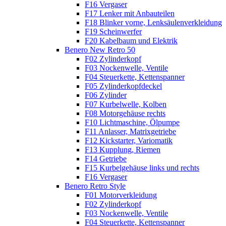
F16 Vergaser
F17 Lenker mit Anbauteilen
F18 Blinker vorne, Lenksäulenverkleidung
F19 Scheinwerfer
F20 Kabelbaum und Elektrik
Benero New Retro 50
F02 Zylinderkopf
F03 Nockenwelle, Ventile
F04 Steuerkette, Kettenspanner
F05 Zylinderkopfdeckel
F06 Zylinder
F07 Kurbelwelle, Kolben
F08 Motorgehäuse rechts
F10 Lichtmaschine, Ölpumpe
F11 Anlasser, Matrixgetriebe
F12 Kickstarter, Variomatik
F13 Kupplung, Riemen
F14 Getriebe
F15 Kurbelgehäuse links und rechts
F16 Vergaser
Benero Retro Style
F01 Motorverkleidung
F02 Zylinderkopf
F03 Nockenwelle, Ventile
F04 Steuerkette, Kettenspanner