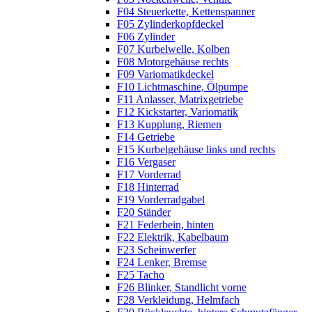
F04 Steuerkette, Kettenspanner
F05 Zylinderkopfdeckel
F06 Zylinder
F07 Kurbelwelle, Kolben
F08 Motorgehäuse rechts
F09 Variomatikdeckel
F10 Lichtmaschine, Ölpumpe
F11 Anlasser, Matrixgetriebe
F12 Kickstarter, Variomatik
F13 Kupplung, Riemen
F14 Getriebe
F15 Kurbelgehäuse links und rechts
F16 Vergaser
F17 Vorderrad
F18 Hinterrad
F19 Vorderradgabel
F20 Ständer
F21 Federbein, hinten
F22 Elektrik, Kabelbaum
F23 Scheinwerfer
F24 Lenker, Bremse
F25 Tacho
F26 Blinker, Standlicht vorne
F28 Verkleidung, Helmfach