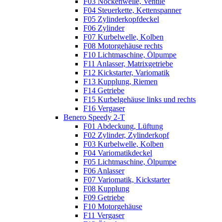
F03 Nockenwelle, Ventile
F04 Steuerkette, Kettenspanner
F05 Zylinderkopfdeckel
F06 Zylinder
F07 Kurbelwelle, Kolben
F08 Motorgehäuse rechts
F10 Lichtmaschine, Ölpumpe
F11 Anlasser, Matrixgetriebe
F12 Kickstarter, Variomatik
F13 Kupplung, Riemen
F14 Getriebe
F15 Kurbelgehäuse links und rechts
F16 Vergaser
Benero Speedy 2-T
F01 Abdeckung, Lüftung
F02 Zylinder, Zylinderkopf
F03 Kurbelwelle, Kolben
F04 Variomatikdeckel
F05 Lichtmaschine, Ölpumpe
F06 Anlasser
F07 Variomatik, Kickstarter
F08 Kupplung
F09 Getriebe
F10 Motorgehäuse
F11 Vergaser