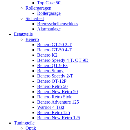
Top Case 50l
Rollergaragen
Rollergarage
Sicherheit
Bremsscheibenschloss
Alarmanlage
Ersatzteile
Benero
Benero GT-50 2-T
Benero GT-50 4-T
Benero K2
Benero Speedy 4-T, QT-9D
Benero QT-9 F3
Benero Sunny
Benero Speedy 2-T
Benero QT-12P
Benero Retro 50
Benero New Retro 50
Benero Retro Style
Benero Adventure 125
Warrior 4-Takt
Benero Retro 125
Benero New Retro 125
Tuningteile
Optik