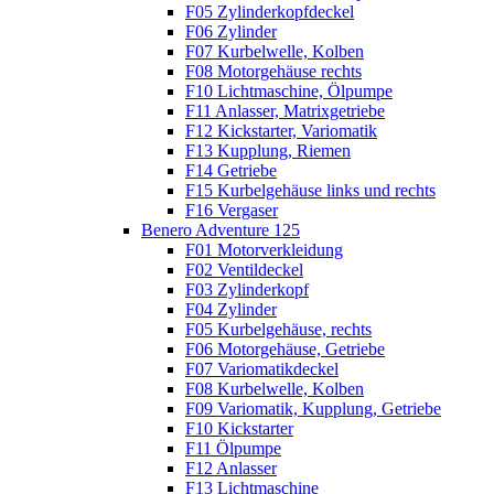
F05 Zylinderkopfdeckel
F06 Zylinder
F07 Kurbelwelle, Kolben
F08 Motorgehäuse rechts
F10 Lichtmaschine, Ölpumpe
F11 Anlasser, Matrixgetriebe
F12 Kickstarter, Variomatik
F13 Kupplung, Riemen
F14 Getriebe
F15 Kurbelgehäuse links und rechts
F16 Vergaser
Benero Adventure 125
F01 Motorverkleidung
F02 Ventildeckel
F03 Zylinderkopf
F04 Zylinder
F05 Kurbelgehäuse, rechts
F06 Motorgehäuse, Getriebe
F07 Variomatikdeckel
F08 Kurbelwelle, Kolben
F09 Variomatik, Kupplung, Getriebe
F10 Kickstarter
F11 Ölpumpe
F12 Anlasser
F13 Lichtmaschine