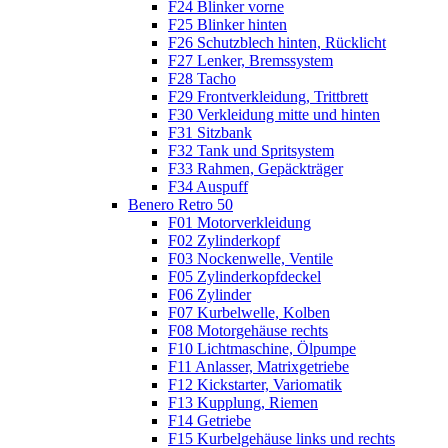
F24 Blinker vorne
F25 Blinker hinten
F26 Schutzblech hinten, Rücklicht
F27 Lenker, Bremssystem
F28 Tacho
F29 Frontverkleidung, Trittbrett
F30 Verkleidung mitte und hinten
F31 Sitzbank
F32 Tank und Spritsystem
F33 Rahmen, Gepäckträger
F34 Auspuff
Benero Retro 50
F01 Motorverkleidung
F02 Zylinderkopf
F03 Nockenwelle, Ventile
F05 Zylinderkopfdeckel
F06 Zylinder
F07 Kurbelwelle, Kolben
F08 Motorgehäuse rechts
F10 Lichtmaschine, Ölpumpe
F11 Anlasser, Matrixgetriebe
F12 Kickstarter, Variomatik
F13 Kupplung, Riemen
F14 Getriebe
F15 Kurbelgehäuse links und rechts