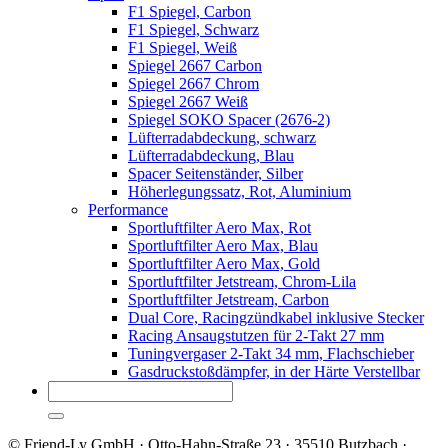
F1 Spiegel, Carbon
F1 Spiegel, Schwarz
F1 Spiegel, Weiß
Spiegel 2667 Carbon
Spiegel 2667 Chrom
Spiegel 2667 Weiß
Spiegel SOKO Spacer (2676-2)
Lüfterradabdeckung, schwarz
Lüfterradabdeckung, Blau
Spacer Seitenständer, Silber
Höherlegungssatz, Rot, Aluminium
Performance
Sportluftfilter Aero Max, Rot
Sportluftfilter Aero Max, Blau
Sportluftfilter Aero Max, Gold
Sportluftfilter Jetstream, Chrom-Lila
Sportluftfilter Jetstream, Carbon
Dual Core, Racingzündkabel inklusive Stecker
Racing Ansaugstutzen für 2-Takt 27 mm
Tuningvergaser 2-Takt 34 mm, Flachschieber
Gasdruckstoßdämpfer, in der Härte Verstellbar
© Friend-Ly GmbH · Otto-Hahn-Straße 23 · 35510 Butzbach ·