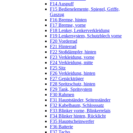
F14 Auspuff
F15 Bedienelemente, Spiegel, Griffe,
Gaszug
F16 Bremse, hinten
F17 Bremse, vorne
F18 Lenker, Lenkerverkleidung
F19 Lenkersystem, Schutzblech vorne
F20 Vorderrad
F21 Hinterrad
F22 Stoßdämpfer, hinten
F23 Verkleidung, vorne
F24 Verkleidung, mitte
F25 Sitz
F26 Verkleidung, hinten
F27 Gepäckträger
F28 Spritzschutz, hinten
F29 Tank, Spritsystem
F30 Rahmen
F31 Hauptständer, Seitenständer
F32 Kabelbaum, Schlosssatz
F33 Blinker vorne, Blinkerrelais
F34 Blinker hinten, Rücklicht
F35 Hauptscheinwerfer
F36 Batterie
F37 Tacho