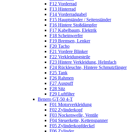
F12 Vorderrad
F13 Hinterrad
F14 Vorderradgabel
F15 Hauptständer / Seitenständer
F16 Hintere Stoßdämpfer
F17 Kabelbaum, Elektrik
F18 Scheinwerfer
F19 Bremsen, Lenker
F20 Tacho
F21 Vordere Blinker
F22 Verkleidungsteile
F23 Hintere Verkleidung, Helmfach
F24 Rückleuchte, Hintere Schmutzfänger
F25 Tank
F26 Rahmen
F27 Auspuff
F28 Sitz
F29 Luftfilter
Benero GT-50 4-T
F01 Motorverkleidung
F02 Zylinderkopf
F03 Nockenwelle, Ventile
F04 Steuerkette, Kettenspanner
F05 Zylinderkopfdeckel
F06 Zylinder