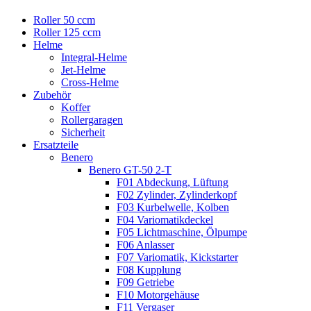
Roller 50 ccm
Roller 125 ccm
Helme
Integral-Helme
Jet-Helme
Cross-Helme
Zubehör
Koffer
Rollergaragen
Sicherheit
Ersatzteile
Benero
Benero GT-50 2-T
F01 Abdeckung, Lüftung
F02 Zylinder, Zylinderkopf
F03 Kurbelwelle, Kolben
F04 Variomatikdeckel
F05 Lichtmaschine, Ölpumpe
F06 Anlasser
F07 Variomatik, Kickstarter
F08 Kupplung
F09 Getriebe
F10 Motorgehäuse
F11 Vergaser