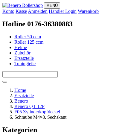
MENÜ
Konto
Kasse
Anmelden
Händler Login
Warenkorb
Hotline 0176-36380883
Roller 50 ccm
Roller 125 ccm
Helme
Zubehör
Ersatzteile
Tuningteile
Home
Ersatzteile
Benero
Benero QT-12P
F05 Zylinderkopfdeckel
Schraube M4×8, Sechskant
Kategorien