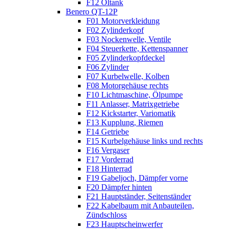
F12 Öltank
Benero QT-12P
F01 Motorverkleidung
F02 Zylinderkopf
F03 Nockenwelle, Ventile
F04 Steuerkette, Kettenspanner
F05 Zylinderkopfdeckel
F06 Zylinder
F07 Kurbelwelle, Kolben
F08 Motorgehäuse rechts
F10 Lichtmaschine, Ölpumpe
F11 Anlasser, Matrixgetriebe
F12 Kickstarter, Variomatik
F13 Kupplung, Riemen
F14 Getriebe
F15 Kurbelgehäuse links und rechts
F16 Vergaser
F17 Vorderrad
F18 Hinterrad
F19 Gabeljoch, Dämpfer vorne
F20 Dämpfer hinten
F21 Hauptständer, Seitenständer
F22 Kabelbaum mit Anbauteilen,
Zündschloss
F23 Hauptscheinwerfer