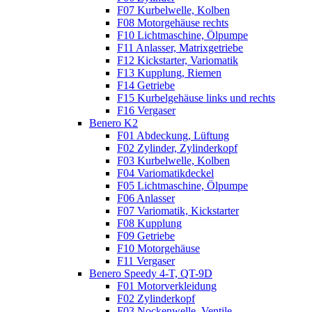
F07 Kurbelwelle, Kolben
F08 Motorgehäuse rechts
F10 Lichtmaschine, Ölpumpe
F11 Anlasser, Matrixgetriebe
F12 Kickstarter, Variomatik
F13 Kupplung, Riemen
F14 Getriebe
F15 Kurbelgehäuse links und rechts
F16 Vergaser
Benero K2
F01 Abdeckung, Lüftung
F02 Zylinder, Zylinderkopf
F03 Kurbelwelle, Kolben
F04 Variomatikdeckel
F05 Lichtmaschine, Ölpumpe
F06 Anlasser
F07 Variomatik, Kickstarter
F08 Kupplung
F09 Getriebe
F10 Motorgehäuse
F11 Vergaser
Benero Speedy 4-T, QT-9D
F01 Motorverkleidung
F02 Zylinderkopf
F03 Nockenwelle, Ventile