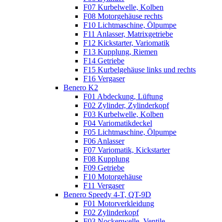
F07 Kurbelwelle, Kolben
F08 Motorgehäuse rechts
F10 Lichtmaschine, Ölpumpe
F11 Anlasser, Matrixgetriebe
F12 Kickstarter, Variomatik
F13 Kupplung, Riemen
F14 Getriebe
F15 Kurbelgehäuse links und rechts
F16 Vergaser
Benero K2
F01 Abdeckung, Lüftung
F02 Zylinder, Zylinderkopf
F03 Kurbelwelle, Kolben
F04 Variomatikdeckel
F05 Lichtmaschine, Ölpumpe
F06 Anlasser
F07 Variomatik, Kickstarter
F08 Kupplung
F09 Getriebe
F10 Motorgehäuse
F11 Vergaser
Benero Speedy 4-T, QT-9D
F01 Motorverkleidung
F02 Zylinderkopf
F03 Nockenwelle, Ventile