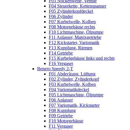
F03 Nockenwelle, Ventile
F04 Steuerkette, Kettenspanner
F05 Zylinderkopfdeckel
F06 Zylinder
F07 Kurbelwelle, Kolben
F08 Motorgehäuse rechts
F10 Lichtmaschine, Ölpumpe
F11 Anlasser, Matrixgetriebe
F12 Kickstarter, Variomatik
F13 Kupplung, Riemen
F14 Getriebe
F15 Kurbelgehäuse links und rechts
F16 Vergaser
Benero Speedy 2-T
F01 Abdeckung, Lüftung
F02 Zylinder, Zylinderkopf
F03 Kurbelwelle, Kolben
F04 Variomatikdeckel
F05 Lichtmaschine, Ölpumpe
F06 Anlasser
F07 Variomatik, Kickstarter
F08 Kupplung
F09 Getriebe
F10 Motorgehäuse
F11 Vergaser