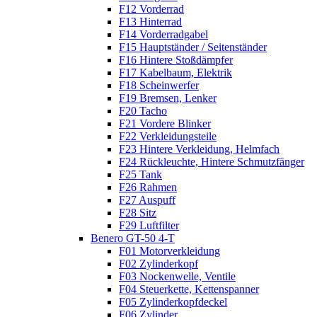
F12 Vorderrad
F13 Hinterrad
F14 Vorderradgabel
F15 Hauptständer / Seitenständer
F16 Hintere Stoßdämpfer
F17 Kabelbaum, Elektrik
F18 Scheinwerfer
F19 Bremsen, Lenker
F20 Tacho
F21 Vordere Blinker
F22 Verkleidungsteile
F23 Hintere Verkleidung, Helmfach
F24 Rückleuchte, Hintere Schmutzfänger
F25 Tank
F26 Rahmen
F27 Auspuff
F28 Sitz
F29 Luftfilter
Benero GT-50 4-T
F01 Motorverkleidung
F02 Zylinderkopf
F03 Nockenwelle, Ventile
F04 Steuerkette, Kettenspanner
F05 Zylinderkopfdeckel
F06 Zylinder