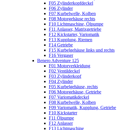
F05 Zylinderkopfdeckel
F06 Zylinder
F07 Kurbelwelle, Kolben
F08 Motorgehäuse rechts
F10 Lichtmaschine, Ölpumpe
F11 Anlasser, Matrixgetriebe
F12 Kickstarter, Variomatik
F13 Kupplung, Riemen
F14 Getriebe
F15 Kurbelgehäuse links und rechts
F16 Vergaser
Benero Adventure 125
F01 Motorverkleidung
F02 Ventildeckel
F03 Zylinderkopf
F04 Zylinder
F05 Kurbelgehäuse, rechts
F06 Motorgehäuse, Getriebe
F07 Variomatikdeckel
F08 Kurbelwelle, Kolben
F09 Variomatik, Kupplung, Getriebe
F10 Kickstarter
F11 Ölpumpe
F12 Anlasser
F13 Lichtmaschine