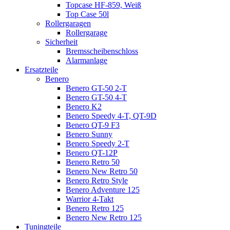
Topcase HF-859, Weiß
Top Case 50l
Rollergaragen
Rollergarage
Sicherheit
Bremsscheibenschloss
Alarmanlage
Ersatzteile
Benero
Benero GT-50 2-T
Benero GT-50 4-T
Benero K2
Benero Speedy 4-T, QT-9D
Benero QT-9 F3
Benero Sunny
Benero Speedy 2-T
Benero QT-12P
Benero Retro 50
Benero New Retro 50
Benero Retro Style
Benero Adventure 125
Warrior 4-Takt
Benero Retro 125
Benero New Retro 125
Tuningteile