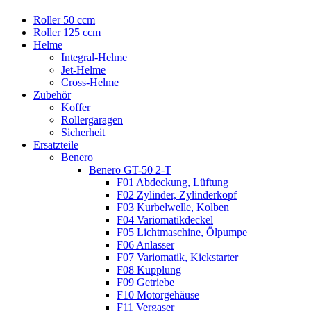
Roller 50 ccm
Roller 125 ccm
Helme
Integral-Helme
Jet-Helme
Cross-Helme
Zubehör
Koffer
Rollergaragen
Sicherheit
Ersatzteile
Benero
Benero GT-50 2-T
F01 Abdeckung, Lüftung
F02 Zylinder, Zylinderkopf
F03 Kurbelwelle, Kolben
F04 Variomatikdeckel
F05 Lichtmaschine, Ölpumpe
F06 Anlasser
F07 Variomatik, Kickstarter
F08 Kupplung
F09 Getriebe
F10 Motorgehäuse
F11 Vergaser