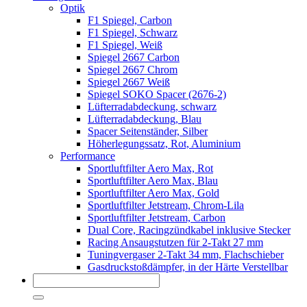
Optik
F1 Spiegel, Carbon
F1 Spiegel, Schwarz
F1 Spiegel, Weiß
Spiegel 2667 Carbon
Spiegel 2667 Chrom
Spiegel 2667 Weiß
Spiegel SOKO Spacer (2676-2)
Lüfterradabdeckung, schwarz
Lüfterradabdeckung, Blau
Spacer Seitenständer, Silber
Höherlegungssatz, Rot, Aluminium
Performance
Sportluftfilter Aero Max, Rot
Sportluftfilter Aero Max, Blau
Sportluftfilter Aero Max, Gold
Sportluftfilter Jetstream, Chrom-Lila
Sportluftfilter Jetstream, Carbon
Dual Core, Racingzündkabel inklusive Stecker
Racing Ansaugstutzen für 2-Takt 27 mm
Tuningvergaser 2-Takt 34 mm, Flachschieber
Gasdruckstoßdämpfer, in der Härte Verstellbar