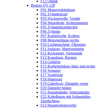
F12 Öltank
Benero QT-12P
F01 Motorverkleidung
F02 Zylinderkopf
F03 Nockenwelle, Ventile
F04 Steuerkette, Kettenspanner
F05 Zylinderkopfdeckel
F06 Zylinder
F07 Kurbelwelle, Kolben
F08 Motorgehäuse rechts
F10 Lichtmaschine, Ölpumpe
F11 Anlasser, Matrixgetriebe
F12 Kickstarter, Variomatik
F13 Kupplung, Riemen
F14 Getriebe
F15 Kurbelgehäuse links und rechts
F16 Vergaser
F17 Vorderrad
F18 Hinterrad
F19 Gabeljoch, Dämpfer vorne
F20 Dämpfer hinten
F21 Hauptständer, Seitenständer
F22 Kabelbaum mit Anbauteilen,
Zündschloss
F23 Hauptscheinwerfer