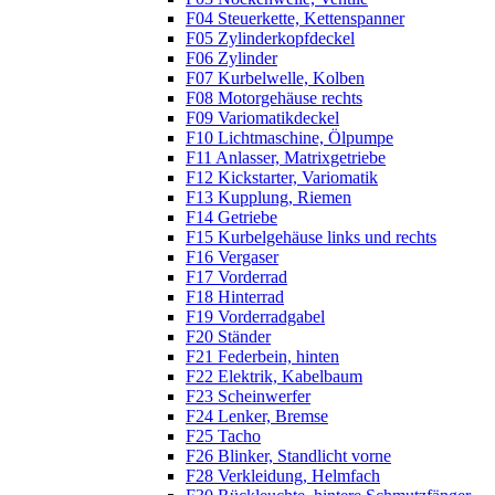
F04 Steuerkette, Kettenspanner
F05 Zylinderkopfdeckel
F06 Zylinder
F07 Kurbelwelle, Kolben
F08 Motorgehäuse rechts
F09 Variomatikdeckel
F10 Lichtmaschine, Ölpumpe
F11 Anlasser, Matrixgetriebe
F12 Kickstarter, Variomatik
F13 Kupplung, Riemen
F14 Getriebe
F15 Kurbelgehäuse links und rechts
F16 Vergaser
F17 Vorderrad
F18 Hinterrad
F19 Vorderradgabel
F20 Ständer
F21 Federbein, hinten
F22 Elektrik, Kabelbaum
F23 Scheinwerfer
F24 Lenker, Bremse
F25 Tacho
F26 Blinker, Standlicht vorne
F28 Verkleidung, Helmfach