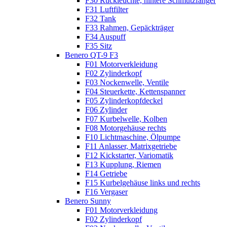
F30 Rückleuchte, hintere Schmutzfänger
F31 Luftfilter
F32 Tank
F33 Rahmen, Gepäckträger
F34 Auspuff
F35 Sitz
Benero QT-9 F3
F01 Motorverkleidung
F02 Zylinderkopf
F03 Nockenwelle, Ventile
F04 Steuerkette, Kettenspanner
F05 Zylinderkopfdeckel
F06 Zylinder
F07 Kurbelwelle, Kolben
F08 Motorgehäuse rechts
F10 Lichtmaschine, Ölpumpe
F11 Anlasser, Matrixgetriebe
F12 Kickstarter, Variomatik
F13 Kupplung, Riemen
F14 Getriebe
F15 Kurbelgehäuse links und rechts
F16 Vergaser
Benero Sunny
F01 Motorverkleidung
F02 Zylinderkopf