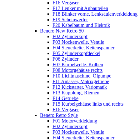
F16 Vergaser
F17 Lenker mit Anbauteilen
F18 Blinker vorne, Lenksäulenverkleidung
F19 Scheinwerfer
F20 Kabelbaum und Elektrik
Benero New Retro 50
F02 Zylinderkopf
F03 Nockenwelle, Ventile
F04 Steuerkette, Kettenspanner
F05 Zylinderkopfdeckel
F06 Zylinder
F07 Kurbelwelle, Kolben
F08 Motorgehäuse rechts
F10 Lichtmaschine, Ölpumpe
F11 Anlasser, Matrixgetriebe
F12 Kickstarter, Variomatik
F13 Kupplung, Riemen
F14 Getriebe
F15 Kurbelgehäuse links und rechts
F16 Vergaser
Benero Retro Style
F01 Motorverkleidung
F02 Zylinderkopf
F03 Nockenwelle, Ventile
F04 Steuerkette, Kettenspanner