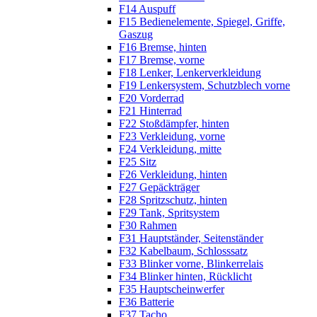
F14 Auspuff
F15 Bedienelemente, Spiegel, Griffe,
Gaszug
F16 Bremse, hinten
F17 Bremse, vorne
F18 Lenker, Lenkerverkleidung
F19 Lenkersystem, Schutzblech vorne
F20 Vorderrad
F21 Hinterrad
F22 Stoßdämpfer, hinten
F23 Verkleidung, vorne
F24 Verkleidung, mitte
F25 Sitz
F26 Verkleidung, hinten
F27 Gepäckträger
F28 Spritzschutz, hinten
F29 Tank, Spritsystem
F30 Rahmen
F31 Hauptständer, Seitenständer
F32 Kabelbaum, Schlosssatz
F33 Blinker vorne, Blinkerrelais
F34 Blinker hinten, Rücklicht
F35 Hauptscheinwerfer
F36 Batterie
F37 Tacho