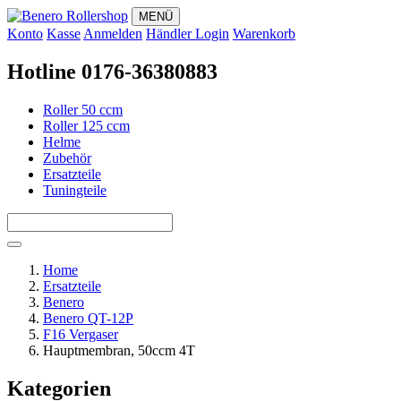
MENÜ
Konto
Kasse
Anmelden
Händler Login
Warenkorb
Hotline 0176-36380883
Roller 50 ccm
Roller 125 ccm
Helme
Zubehör
Ersatzteile
Tuningteile
Home
Ersatzteile
Benero
Benero QT-12P
F16 Vergaser
Hauptmembran, 50ccm 4T
Kategorien