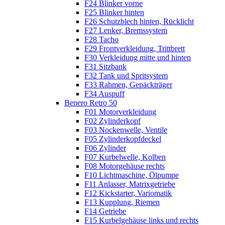
F24 Blinker vorne
F25 Blinker hinten
F26 Schutzblech hinten, Rücklicht
F27 Lenker, Bremssystem
F28 Tacho
F29 Frontverkleidung, Trittbrett
F30 Verkleidung mitte und hinten
F31 Sitzbank
F32 Tank und Spritsystem
F33 Rahmen, Gepäckträger
F34 Auspuff
Benero Retro 50
F01 Motorverkleidung
F02 Zylinderkopf
F03 Nockenwelle, Ventile
F05 Zylinderkopfdeckel
F06 Zylinder
F07 Kurbelwelle, Kolben
F08 Motorgehäuse rechts
F10 Lichtmaschine, Ölpumpe
F11 Anlasser, Matrixgetriebe
F12 Kickstarter, Variomatik
F13 Kupplung, Riemen
F14 Getriebe
F15 Kurbelgehäuse links und rechts