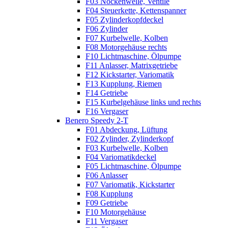
F03 Nockenwelle, Ventile
F04 Steuerkette, Kettenspanner
F05 Zylinderkopfdeckel
F06 Zylinder
F07 Kurbelwelle, Kolben
F08 Motorgehäuse rechts
F10 Lichtmaschine, Ölpumpe
F11 Anlasser, Matrixgetriebe
F12 Kickstarter, Variomatik
F13 Kupplung, Riemen
F14 Getriebe
F15 Kurbelgehäuse links und rechts
F16 Vergaser
Benero Speedy 2-T
F01 Abdeckung, Lüftung
F02 Zylinder, Zylinderkopf
F03 Kurbelwelle, Kolben
F04 Variomatikdeckel
F05 Lichtmaschine, Ölpumpe
F06 Anlasser
F07 Variomatik, Kickstarter
F08 Kupplung
F09 Getriebe
F10 Motorgehäuse
F11 Vergaser