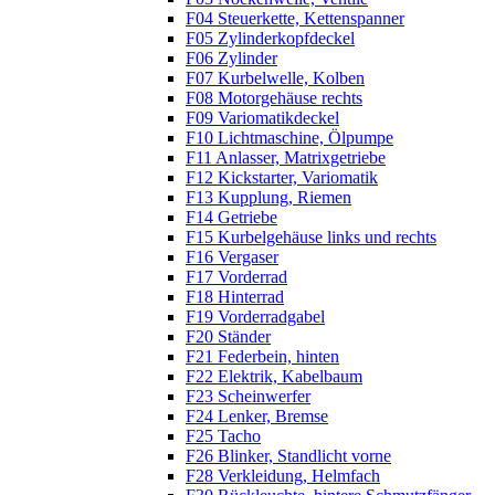
F04 Steuerkette, Kettenspanner
F05 Zylinderkopfdeckel
F06 Zylinder
F07 Kurbelwelle, Kolben
F08 Motorgehäuse rechts
F09 Variomatikdeckel
F10 Lichtmaschine, Ölpumpe
F11 Anlasser, Matrixgetriebe
F12 Kickstarter, Variomatik
F13 Kupplung, Riemen
F14 Getriebe
F15 Kurbelgehäuse links und rechts
F16 Vergaser
F17 Vorderrad
F18 Hinterrad
F19 Vorderradgabel
F20 Ständer
F21 Federbein, hinten
F22 Elektrik, Kabelbaum
F23 Scheinwerfer
F24 Lenker, Bremse
F25 Tacho
F26 Blinker, Standlicht vorne
F28 Verkleidung, Helmfach