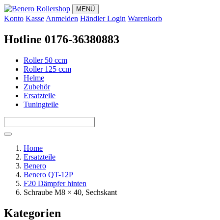
MENÜ
Konto
Kasse
Anmelden
Händler Login
Warenkorb
Hotline 0176-36380883
Roller 50 ccm
Roller 125 ccm
Helme
Zubehör
Ersatzteile
Tuningteile
Home
Ersatzteile
Benero
Benero QT-12P
F20 Dämpfer hinten
Schraube M8 × 40, Sechskant
Kategorien