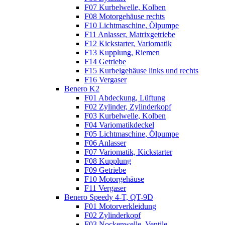
F07 Kurbelwelle, Kolben
F08 Motorgehäuse rechts
F10 Lichtmaschine, Ölpumpe
F11 Anlasser, Matrixgetriebe
F12 Kickstarter, Variomatik
F13 Kupplung, Riemen
F14 Getriebe
F15 Kurbelgehäuse links und rechts
F16 Vergaser
Benero K2
F01 Abdeckung, Lüftung
F02 Zylinder, Zylinderkopf
F03 Kurbelwelle, Kolben
F04 Variomatikdeckel
F05 Lichtmaschine, Ölpumpe
F06 Anlasser
F07 Variomatik, Kickstarter
F08 Kupplung
F09 Getriebe
F10 Motorgehäuse
F11 Vergaser
Benero Speedy 4-T, QT-9D
F01 Motorverkleidung
F02 Zylinderkopf
F03 Nockenwelle, Ventile