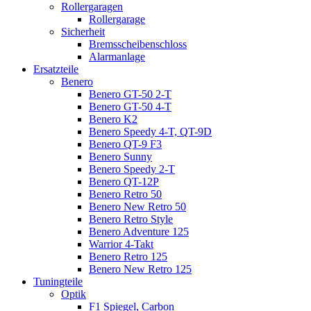
Rollergaragen
Rollergarage
Sicherheit
Bremsscheibenschloss
Alarmanlage
Ersatzteile
Benero
Benero GT-50 2-T
Benero GT-50 4-T
Benero K2
Benero Speedy 4-T, QT-9D
Benero QT-9 F3
Benero Sunny
Benero Speedy 2-T
Benero QT-12P
Benero Retro 50
Benero New Retro 50
Benero Retro Style
Benero Adventure 125
Warrior 4-Takt
Benero Retro 125
Benero New Retro 125
Tuningteile
Optik
F1 Spiegel, Carbon