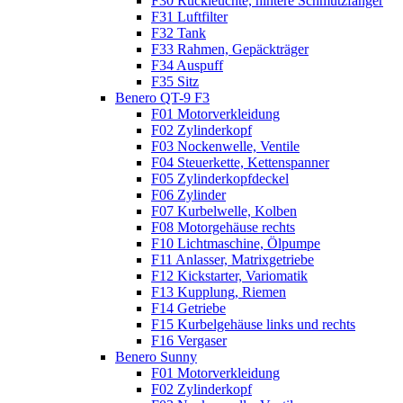
F30 Rückleuchte, hintere Schmutzfänger
F31 Luftfilter
F32 Tank
F33 Rahmen, Gepäckträger
F34 Auspuff
F35 Sitz
Benero QT-9 F3
F01 Motorverkleidung
F02 Zylinderkopf
F03 Nockenwelle, Ventile
F04 Steuerkette, Kettenspanner
F05 Zylinderkopfdeckel
F06 Zylinder
F07 Kurbelwelle, Kolben
F08 Motorgehäuse rechts
F10 Lichtmaschine, Ölpumpe
F11 Anlasser, Matrixgetriebe
F12 Kickstarter, Variomatik
F13 Kupplung, Riemen
F14 Getriebe
F15 Kurbelgehäuse links und rechts
F16 Vergaser
Benero Sunny
F01 Motorverkleidung
F02 Zylinderkopf