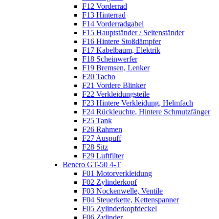
F12 Vorderrad
F13 Hinterrad
F14 Vorderradgabel
F15 Hauptständer / Seitenständer
F16 Hintere Stoßdämpfer
F17 Kabelbaum, Elektrik
F18 Scheinwerfer
F19 Bremsen, Lenker
F20 Tacho
F21 Vordere Blinker
F22 Verkleidungsteile
F23 Hintere Verkleidung, Helmfach
F24 Rückleuchte, Hintere Schmutzfänger
F25 Tank
F26 Rahmen
F27 Auspuff
F28 Sitz
F29 Luftfilter
Benero GT-50 4-T
F01 Motorverkleidung
F02 Zylinderkopf
F03 Nockenwelle, Ventile
F04 Steuerkette, Kettenspanner
F05 Zylinderkopfdeckel
F06 Zylinder