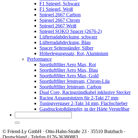
F1 Spiegel, Schwarz
F1 Spiegel, Weiß
Spiegel 2667 Carbon
Spiegel 2667 Chrom
Spiegel 2667 Weiß
Spiegel SOKO Spacer (2676-2)
Lüfterradabdeckung, schwarz
Lüfterradabdeckung, Blau
Spacer Seitenständer, Silber
Höherlegungssatz, Rot, Aluminium
Performance
Sportluftfilter Aero Max, Rot
Sportluftfilter Aero Max, Blau
Sportluftfilter Aero Max, Gold
Sportluftfilter Jetstream, Chrom-Lila
Sportluftfilter Jetstream, Carbon
Dual Core, Racingzündkabel inklusive Stecker
Racing Ansaugstutzen für 2-Takt 27 mm
Tuningvergaser 2-Takt 34 mm, Flachschieber
Gasdruckstoßdämpfer, in der Härte Verstellbar
© Friend-Ly GmbH · Otto-Hahn-Straße 23 · 35510 Butzbach ·
Deutschland · Telefon 0176-36380883