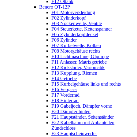
F12 Öltank
Benero QT-12P
F01 Motorverkleidung
F02 Zylinderkopf
F03 Nockenwelle, Ventile
F04 Steuerkette, Kettenspanner
F05 Zylinderkopfdeckel
F06 Zylinder
F07 Kurbelwelle, Kolben
F08 Motorgehäuse rechts
F10 Lichtmaschine, Ölpumpe
F11 Anlasser, Matrixgetriebe
F12 Kickstarter, Variomatik
F13 Kupplung, Riemen
F14 Getriebe
F15 Kurbelgehäuse links und rechts
F16 Vergaser
F17 Vorderrad
F18 Hinterrad
F19 Gabeljoch, Dämpfer vorne
F20 Dämpfer hinten
F21 Hauptständer, Seitenständer
F22 Kabelbaum mit Anbauteilen,
Zündschloss
F23 Hauptscheinwerfer