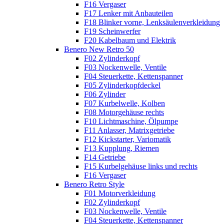
F16 Vergaser
F17 Lenker mit Anbauteilen
F18 Blinker vorne, Lenksäulenverkleidung
F19 Scheinwerfer
F20 Kabelbaum und Elektrik
Benero New Retro 50
F02 Zylinderkopf
F03 Nockenwelle, Ventile
F04 Steuerkette, Kettenspanner
F05 Zylinderkopfdeckel
F06 Zylinder
F07 Kurbelwelle, Kolben
F08 Motorgehäuse rechts
F10 Lichtmaschine, Ölpumpe
F11 Anlasser, Matrixgetriebe
F12 Kickstarter, Variomatik
F13 Kupplung, Riemen
F14 Getriebe
F15 Kurbelgehäuse links und rechts
F16 Vergaser
Benero Retro Style
F01 Motorverkleidung
F02 Zylinderkopf
F03 Nockenwelle, Ventile
F04 Steuerkette, Kettenspanner