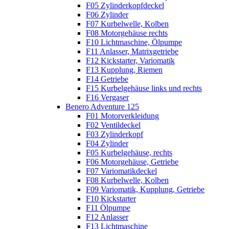
F05 Zylinderkopfdeckel
F06 Zylinder
F07 Kurbelwelle, Kolben
F08 Motorgehäuse rechts
F10 Lichtmaschine, Ölpumpe
F11 Anlasser, Matrixgetriebe
F12 Kickstarter, Variomatik
F13 Kupplung, Riemen
F14 Getriebe
F15 Kurbelgehäuse links und rechts
F16 Vergaser
Benero Adventure 125
F01 Motorverkleidung
F02 Ventildeckel
F03 Zylinderkopf
F04 Zylinder
F05 Kurbelgehäuse, rechts
F06 Motorgehäuse, Getriebe
F07 Variomatikdeckel
F08 Kurbelwelle, Kolben
F09 Variomatik, Kupplung, Getriebe
F10 Kickstarter
F11 Ölpumpe
F12 Anlasser
F13 Lichtmaschine