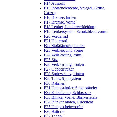
F14 Auspuff
F15 Bedienelemente, Spiegel, Griffe,
Gaszug
F16 Bremse, hinten
F17 Bremse, vorne
F18 Lenker, Lenkerverkleidung
F19 Lenkersystem, Schutzblech vorne
F20 Vorderrad
F21 Hinterrad
F22 Stoßdämpfer, hinten
F23 Verkleidung, vorne
F24 Verkleidung, mitte
F25 Sitz
F26 Verkleidung, hinten
F27 Gepäckträger
F28 Spritzschutz, hinten
F29 Tank, Spritsystem
F30 Rahmen
F31 Hauptständer, Seitenständer
F32 Kabelbaum, Schlosssatz
F33 Blinker vorne, Blinkerrelais
F34 Blinker hinten, Rücklicht
F35 Hauptscheinwerfer
F36 Batterie
F37 Tacho