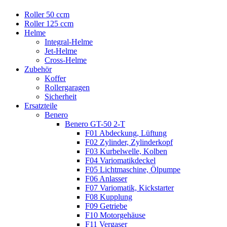
Roller 50 ccm
Roller 125 ccm
Helme
Integral-Helme
Jet-Helme
Cross-Helme
Zubehör
Koffer
Rollergaragen
Sicherheit
Ersatzteile
Benero
Benero GT-50 2-T
F01 Abdeckung, Lüftung
F02 Zylinder, Zylinderkopf
F03 Kurbelwelle, Kolben
F04 Variomatikdeckel
F05 Lichtmaschine, Ölpumpe
F06 Anlasser
F07 Variomatik, Kickstarter
F08 Kupplung
F09 Getriebe
F10 Motorgehäuse
F11 Vergaser