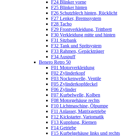
F24 Blinker vorne
F25 Blinker hinten
F26 Schutzblech hinten, Rücklicht
F27 Lenker, Bremssystem
F28 Tacho
F29 Frontverkleidung, Trittbrett
F30 Verkleidung mitte und hinten
F31 Sitzbank
F32 Tank und Spritsystem
F33 Rahmen, Gepäckträger
F34 Auspuff
Benero Retro 50
F01 Motorverkleidung
F02 Zylinderkopf
F03 Nockenwelle, Ventile
F05 Zylinderkopfdeckel
F06 Zylinder
F07 Kurbelwelle, Kolben
F08 Motorgehäuse rechts
F10 Lichtmaschine, Ölpumpe
F11 Anlasser, Matrixgetriebe
F12 Kickstarter, Variomatik
F13 Kupplung, Riemen
F14 Getriebe
F15 Kurbelgehäuse links und rechts