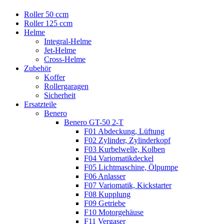
Roller 50 ccm
Roller 125 ccm
Helme
Integral-Helme
Jet-Helme
Cross-Helme
Zubehör
Koffer
Rollergaragen
Sicherheit
Ersatzteile
Benero
Benero GT-50 2-T
F01 Abdeckung, Lüftung
F02 Zylinder, Zylinderkopf
F03 Kurbelwelle, Kolben
F04 Variomatikdeckel
F05 Lichtmaschine, Ölpumpe
F06 Anlasser
F07 Variomatik, Kickstarter
F08 Kupplung
F09 Getriebe
F10 Motorgehäuse
F11 Vergaser