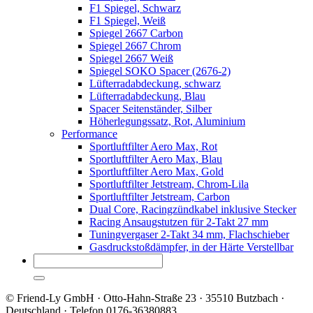
F1 Spiegel, Schwarz
F1 Spiegel, Weiß
Spiegel 2667 Carbon
Spiegel 2667 Chrom
Spiegel 2667 Weiß
Spiegel SOKO Spacer (2676-2)
Lüfterradabdeckung, schwarz
Lüfterradabdeckung, Blau
Spacer Seitenständer, Silber
Höherlegungssatz, Rot, Aluminium
Performance
Sportluftfilter Aero Max, Rot
Sportluftfilter Aero Max, Blau
Sportluftfilter Aero Max, Gold
Sportluftfilter Jetstream, Chrom-Lila
Sportluftfilter Jetstream, Carbon
Dual Core, Racingzündkabel inklusive Stecker
Racing Ansaugstutzen für 2-Takt 27 mm
Tuningvergaser 2-Takt 34 mm, Flachschieber
Gasdruckstoßdämpfer, in der Härte Verstellbar
© Friend-Ly GmbH · Otto-Hahn-Straße 23 · 35510 Butzbach ·
Deutschland · Telefon 0176-36380883