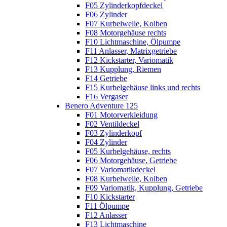
F05 Zylinderkopfdeckel
F06 Zylinder
F07 Kurbelwelle, Kolben
F08 Motorgehäuse rechts
F10 Lichtmaschine, Ölpumpe
F11 Anlasser, Matrixgetriebe
F12 Kickstarter, Variomatik
F13 Kupplung, Riemen
F14 Getriebe
F15 Kurbelgehäuse links und rechts
F16 Vergaser
Benero Adventure 125
F01 Motorverkleidung
F02 Ventildeckel
F03 Zylinderkopf
F04 Zylinder
F05 Kurbelgehäuse, rechts
F06 Motorgehäuse, Getriebe
F07 Variomatikdeckel
F08 Kurbelwelle, Kolben
F09 Variomatik, Kupplung, Getriebe
F10 Kickstarter
F11 Ölpumpe
F12 Anlasser
F13 Lichtmaschine