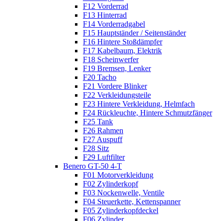
F12 Vorderrad
F13 Hinterrad
F14 Vorderradgabel
F15 Hauptständer / Seitenständer
F16 Hintere Stoßdämpfer
F17 Kabelbaum, Elektrik
F18 Scheinwerfer
F19 Bremsen, Lenker
F20 Tacho
F21 Vordere Blinker
F22 Verkleidungsteile
F23 Hintere Verkleidung, Helmfach
F24 Rückleuchte, Hintere Schmutzfänger
F25 Tank
F26 Rahmen
F27 Auspuff
F28 Sitz
F29 Luftfilter
Benero GT-50 4-T
F01 Motorverkleidung
F02 Zylinderkopf
F03 Nockenwelle, Ventile
F04 Steuerkette, Kettenspanner
F05 Zylinderkopfdeckel
F06 Zylinder