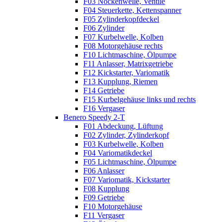
F03 Nockenwelle, Ventile
F04 Steuerkette, Kettenspanner
F05 Zylinderkopfdeckel
F06 Zylinder
F07 Kurbelwelle, Kolben
F08 Motorgehäuse rechts
F10 Lichtmaschine, Ölpumpe
F11 Anlasser, Matrixgetriebe
F12 Kickstarter, Variomatik
F13 Kupplung, Riemen
F14 Getriebe
F15 Kurbelgehäuse links und rechts
F16 Vergaser
Benero Speedy 2-T
F01 Abdeckung, Lüftung
F02 Zylinder, Zylinderkopf
F03 Kurbelwelle, Kolben
F04 Variomatikdeckel
F05 Lichtmaschine, Ölpumpe
F06 Anlasser
F07 Variomatik, Kickstarter
F08 Kupplung
F09 Getriebe
F10 Motorgehäuse
F11 Vergaser