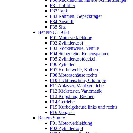
F30 Rückleuchte, hintere Schmutzfänger
F31 Luftfilter
F32 Tank
F33 Rahmen, Gepäckträger
F34 Auspuff
F35 Sitz
Benero QT-9 F3
F01 Motorverkleidung
F02 Zylinderkopf
F03 Nockenwelle, Ventile
F04 Steuerkette, Kettenspanner
F05 Zylinderkopfdeckel
F06 Zylinder
F07 Kurbelwelle, Kolben
F08 Motorgehäuse rechts
F10 Lichtmaschine, Ölpumpe
F11 Anlasser, Matrixgetriebe
F12 Kickstarter, Variomatik
F13 Kupplung, Riemen
F14 Getriebe
F15 Kurbelgehäuse links und rechts
F16 Vergaser
Benero Sunny
F01 Motorverkleidung
F02 Zylinderkopf