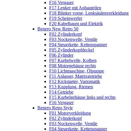
F16 Vergaser
F17 Lenker mit Anbauteilen
F18 Blinker vorne, Lenksäulenverkleidung
F19 Scheinwerfer
F20 Kabelbaum und Elektrik
Benero New Retro 50
F02 Zylinderkopf
F03 Nockenwelle, Ventile
F04 Steuerkette, Kettenspanner
F05 Zylinderkopfdeckel
F06 Zylinder
F07 Kurbelwelle, Kolben
F08 Motorgehäuse rechts
F10 Lichtmaschine, Ölpumpe
F11 Anlasser, Matrixgetriebe
F12 Kickstarter, Variomatik
F13 Kupplung, Riemen
F14 Getriebe
F15 Kurbelgehäuse links und rechts
F16 Vergaser
Benero Retro Style
F01 Motorverkleidung
F02 Zylinderkopf
F03 Nockenwelle, Ventile
F04 Steuerkette, Kettenspanner