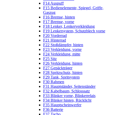
F14 Auspuff
F15 Bedienelemente, Spiegel, Griffe,
Gaszug
F16 Bremse, hinten
F17 Bremse, vorne
F18 Lenker, Lenkerverkleidung
F19 Lenkersystem, Schutzblech vorne
F20 Vorderrad
F21 Hinterrad
F22 Stoßdämpfer, hinten
F23 Verkleidung, vorne
F24 Verkleidung, mitte
F25 Sitz
F26 Verkleidung, hinten
F27 Gepäckträger
F28 Spritzschutz, hinten
F29 Tank, Spritsystem
F30 Rahmen
F31 Hauptständer, Seitenständer
F32 Kabelbaum, Schlosssatz
F33 Blinker vorne, Blinkerrelais
F34 Blinker hinten, Rücklicht
F35 Hauptscheinwerfer
F36 Batterie
F37 Tacho