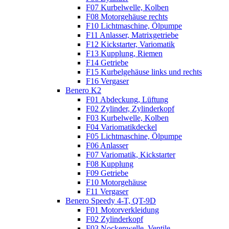
F07 Kurbelwelle, Kolben
F08 Motorgehäuse rechts
F10 Lichtmaschine, Ölpumpe
F11 Anlasser, Matrixgetriebe
F12 Kickstarter, Variomatik
F13 Kupplung, Riemen
F14 Getriebe
F15 Kurbelgehäuse links und rechts
F16 Vergaser
Benero K2
F01 Abdeckung, Lüftung
F02 Zylinder, Zylinderkopf
F03 Kurbelwelle, Kolben
F04 Variomatikdeckel
F05 Lichtmaschine, Ölpumpe
F06 Anlasser
F07 Variomatik, Kickstarter
F08 Kupplung
F09 Getriebe
F10 Motorgehäuse
F11 Vergaser
Benero Speedy 4-T, QT-9D
F01 Motorverkleidung
F02 Zylinderkopf
F03 Nockenwelle, Ventile