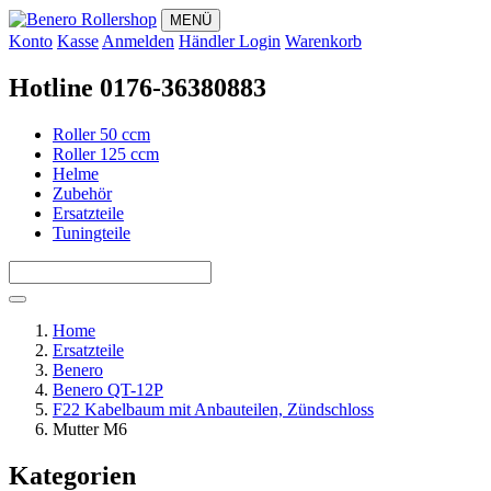
MENÜ
Konto
Kasse
Anmelden
Händler Login
Warenkorb
Hotline 0176-36380883
Roller 50 ccm
Roller 125 ccm
Helme
Zubehör
Ersatzteile
Tuningteile
Home
Ersatzteile
Benero
Benero QT-12P
F22 Kabelbaum mit Anbauteilen, Zündschloss
Mutter M6
Kategorien