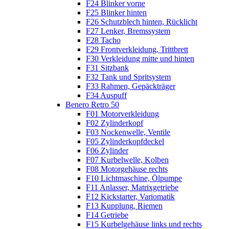
F24 Blinker vorne
F25 Blinker hinten
F26 Schutzblech hinten, Rücklicht
F27 Lenker, Bremssystem
F28 Tacho
F29 Frontverkleidung, Trittbrett
F30 Verkleidung mitte und hinten
F31 Sitzbank
F32 Tank und Spritsystem
F33 Rahmen, Gepäckträger
F34 Auspuff
Benero Retro 50
F01 Motorverkleidung
F02 Zylinderkopf
F03 Nockenwelle, Ventile
F05 Zylinderkopfdeckel
F06 Zylinder
F07 Kurbelwelle, Kolben
F08 Motorgehäuse rechts
F10 Lichtmaschine, Ölpumpe
F11 Anlasser, Matrixgetriebe
F12 Kickstarter, Variomatik
F13 Kupplung, Riemen
F14 Getriebe
F15 Kurbelgehäuse links und rechts