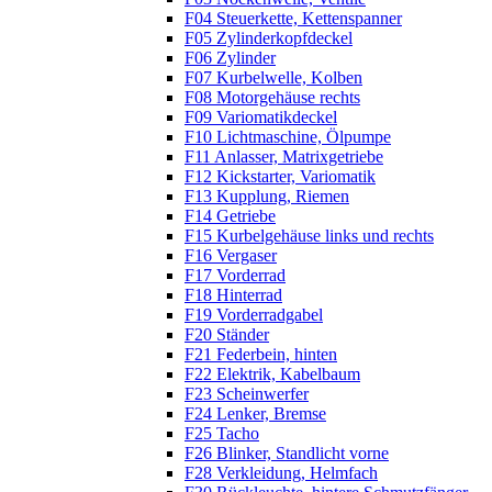
F04 Steuerkette, Kettenspanner
F05 Zylinderkopfdeckel
F06 Zylinder
F07 Kurbelwelle, Kolben
F08 Motorgehäuse rechts
F09 Variomatikdeckel
F10 Lichtmaschine, Ölpumpe
F11 Anlasser, Matrixgetriebe
F12 Kickstarter, Variomatik
F13 Kupplung, Riemen
F14 Getriebe
F15 Kurbelgehäuse links und rechts
F16 Vergaser
F17 Vorderrad
F18 Hinterrad
F19 Vorderradgabel
F20 Ständer
F21 Federbein, hinten
F22 Elektrik, Kabelbaum
F23 Scheinwerfer
F24 Lenker, Bremse
F25 Tacho
F26 Blinker, Standlicht vorne
F28 Verkleidung, Helmfach