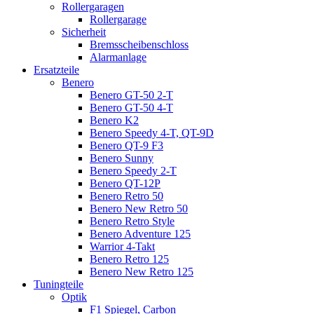
Rollergaragen
Rollergarage
Sicherheit
Bremsscheibenschloss
Alarmanlage
Ersatzteile
Benero
Benero GT-50 2-T
Benero GT-50 4-T
Benero K2
Benero Speedy 4-T, QT-9D
Benero QT-9 F3
Benero Sunny
Benero Speedy 2-T
Benero QT-12P
Benero Retro 50
Benero New Retro 50
Benero Retro Style
Benero Adventure 125
Warrior 4-Takt
Benero Retro 125
Benero New Retro 125
Tuningteile
Optik
F1 Spiegel, Carbon