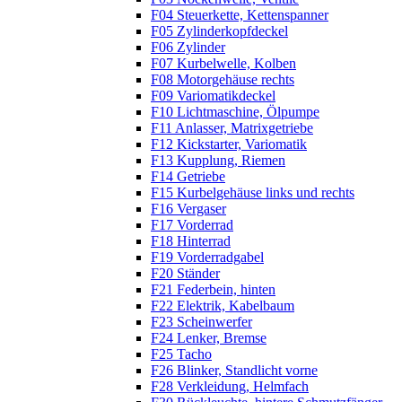
F04 Steuerkette, Kettenspanner
F05 Zylinderkopfdeckel
F06 Zylinder
F07 Kurbelwelle, Kolben
F08 Motorgehäuse rechts
F09 Variomatikdeckel
F10 Lichtmaschine, Ölpumpe
F11 Anlasser, Matrixgetriebe
F12 Kickstarter, Variomatik
F13 Kupplung, Riemen
F14 Getriebe
F15 Kurbelgehäuse links und rechts
F16 Vergaser
F17 Vorderrad
F18 Hinterrad
F19 Vorderradgabel
F20 Ständer
F21 Federbein, hinten
F22 Elektrik, Kabelbaum
F23 Scheinwerfer
F24 Lenker, Bremse
F25 Tacho
F26 Blinker, Standlicht vorne
F28 Verkleidung, Helmfach