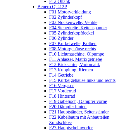
F12 Öltank
Benero QT-12P
F01 Motorverkleidung
F02 Zylinderkopf
F03 Nockenwelle, Ventile
F04 Steuerkette, Kettenspanner
F05 Zylinderkopfdeckel
F06 Zylinder
F07 Kurbelwelle, Kolben
F08 Motorgehäuse rechts
F10 Lichtmaschine, Ölpumpe
F11 Anlasser, Matrixgetriebe
F12 Kickstarter, Variomatik
F13 Kupplung, Riemen
F14 Getriebe
F15 Kurbelgehäuse links und rechts
F16 Vergaser
F17 Vorderrad
F18 Hinterrad
F19 Gabeljoch, Dämpfer vorne
F20 Dämpfer hinten
F21 Hauptständer, Seitenständer
F22 Kabelbaum mit Anbauteilen,
Zündschloss
F23 Hauptscheinwerfer