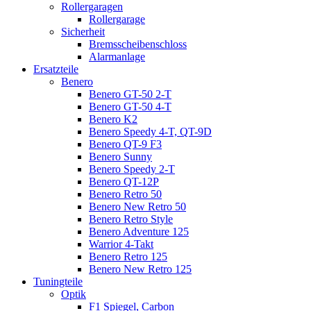
Rollergaragen
Rollergarage
Sicherheit
Bremsscheibenschloss
Alarmanlage
Ersatzteile
Benero
Benero GT-50 2-T
Benero GT-50 4-T
Benero K2
Benero Speedy 4-T, QT-9D
Benero QT-9 F3
Benero Sunny
Benero Speedy 2-T
Benero QT-12P
Benero Retro 50
Benero New Retro 50
Benero Retro Style
Benero Adventure 125
Warrior 4-Takt
Benero Retro 125
Benero New Retro 125
Tuningteile
Optik
F1 Spiegel, Carbon