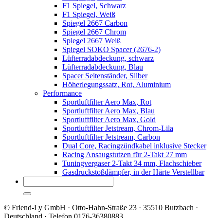
F1 Spiegel, Schwarz
F1 Spiegel, Weiß
Spiegel 2667 Carbon
Spiegel 2667 Chrom
Spiegel 2667 Weiß
Spiegel SOKO Spacer (2676-2)
Lüfterradabdeckung, schwarz
Lüfterradabdeckung, Blau
Spacer Seitenständer, Silber
Höherlegungssatz, Rot, Aluminium
Performance
Sportluftfilter Aero Max, Rot
Sportluftfilter Aero Max, Blau
Sportluftfilter Aero Max, Gold
Sportluftfilter Jetstream, Chrom-Lila
Sportluftfilter Jetstream, Carbon
Dual Core, Racingzündkabel inklusive Stecker
Racing Ansaugstutzen für 2-Takt 27 mm
Tuningvergaser 2-Takt 34 mm, Flachschieber
Gasdruckstoßdämpfer, in der Härte Verstellbar
© Friend-Ly GmbH · Otto-Hahn-Straße 23 · 35510 Butzbach ·
Deutschland · Telefon 0176-36380883