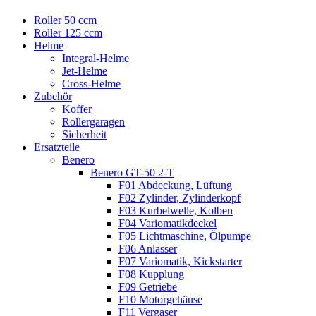
Roller 50 ccm
Roller 125 ccm
Helme
Integral-Helme
Jet-Helme
Cross-Helme
Zubehör
Koffer
Rollergaragen
Sicherheit
Ersatzteile
Benero
Benero GT-50 2-T
F01 Abdeckung, Lüftung
F02 Zylinder, Zylinderkopf
F03 Kurbelwelle, Kolben
F04 Variomatikdeckel
F05 Lichtmaschine, Ölpumpe
F06 Anlasser
F07 Variomatik, Kickstarter
F08 Kupplung
F09 Getriebe
F10 Motorgehäuse
F11 Vergaser