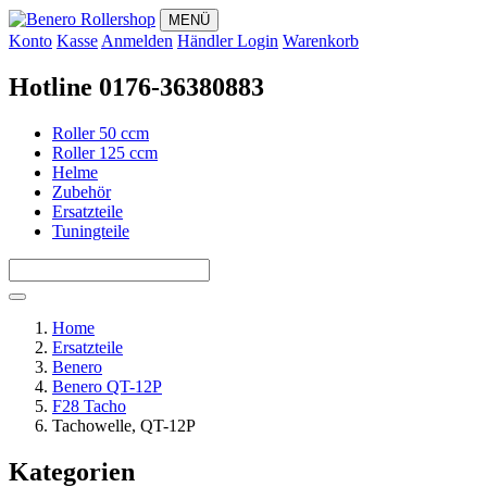
MENÜ
Konto
Kasse
Anmelden
Händler Login
Warenkorb
Hotline 0176-36380883
Roller 50 ccm
Roller 125 ccm
Helme
Zubehör
Ersatzteile
Tuningteile
Home
Ersatzteile
Benero
Benero QT-12P
F28 Tacho
Tachowelle, QT-12P
Kategorien