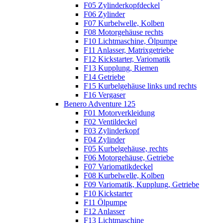
F05 Zylinderkopfdeckel
F06 Zylinder
F07 Kurbelwelle, Kolben
F08 Motorgehäuse rechts
F10 Lichtmaschine, Ölpumpe
F11 Anlasser, Matrixgetriebe
F12 Kickstarter, Variomatik
F13 Kupplung, Riemen
F14 Getriebe
F15 Kurbelgehäuse links und rechts
F16 Vergaser
Benero Adventure 125
F01 Motorverkleidung
F02 Ventildeckel
F03 Zylinderkopf
F04 Zylinder
F05 Kurbelgehäuse, rechts
F06 Motorgehäuse, Getriebe
F07 Variomatikdeckel
F08 Kurbelwelle, Kolben
F09 Variomatik, Kupplung, Getriebe
F10 Kickstarter
F11 Ölpumpe
F12 Anlasser
F13 Lichtmaschine