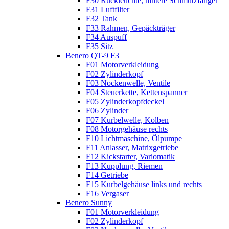
F30 Rückleuchte, hintere Schmutzfänger
F31 Luftfilter
F32 Tank
F33 Rahmen, Gepäckträger
F34 Auspuff
F35 Sitz
Benero QT-9 F3
F01 Motorverkleidung
F02 Zylinderkopf
F03 Nockenwelle, Ventile
F04 Steuerkette, Kettenspanner
F05 Zylinderkopfdeckel
F06 Zylinder
F07 Kurbelwelle, Kolben
F08 Motorgehäuse rechts
F10 Lichtmaschine, Ölpumpe
F11 Anlasser, Matrixgetriebe
F12 Kickstarter, Variomatik
F13 Kupplung, Riemen
F14 Getriebe
F15 Kurbelgehäuse links und rechts
F16 Vergaser
Benero Sunny
F01 Motorverkleidung
F02 Zylinderkopf