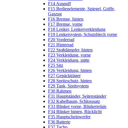
F14 Auspuff
F15 Bedienelemente, Spiegel, Griffe,
Gaszug
F16 Bremse, hinten
F17 Bremse, vorne
F18 Lenker, Lenkerverkleidung
F19 Lenkersystem, Schutzblech vorne
F20 Vorderrad
F21 Hinterrad
F22 Stoßdämpfer, hinten
F23 Verkleidung, vorne
F24 Verkleidung, mitte
F25 Sitz
F26 Verkleidung, hinten
F27 Gepäckträger
F28 Spritzschutz, hinten
F29 Tank, Spritsystem
F30 Rahmen
F31 Hauptständer, Seitenständer
F32 Kabelbaum, Schlosssatz
F33 Blinker vorne, Blinkerrelais
F34 Blinker hinten, Rücklicht
F35 Hauptscheinwerfer
F36 Batterie
F37 Tacho