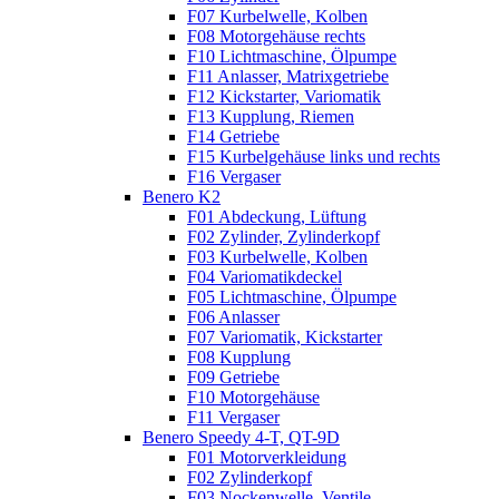
F07 Kurbelwelle, Kolben
F08 Motorgehäuse rechts
F10 Lichtmaschine, Ölpumpe
F11 Anlasser, Matrixgetriebe
F12 Kickstarter, Variomatik
F13 Kupplung, Riemen
F14 Getriebe
F15 Kurbelgehäuse links und rechts
F16 Vergaser
Benero K2
F01 Abdeckung, Lüftung
F02 Zylinder, Zylinderkopf
F03 Kurbelwelle, Kolben
F04 Variomatikdeckel
F05 Lichtmaschine, Ölpumpe
F06 Anlasser
F07 Variomatik, Kickstarter
F08 Kupplung
F09 Getriebe
F10 Motorgehäuse
F11 Vergaser
Benero Speedy 4-T, QT-9D
F01 Motorverkleidung
F02 Zylinderkopf
F03 Nockenwelle, Ventile