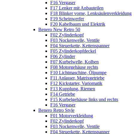
F16 Vergaser
F17 Lenker mit Anbauteilen
F18 Blinker vorne, Lenksäulenverkleidung
F19 Scheinwerfer
F20 Kabelbaum und Elektrik
Benero New Retro 50
F02 Zylinderkopf
F03 Nockenwelle, Ventile
F04 Steuerkette, Kettenspanner
F05 Zylinderkopfdeckel
F06 Zylinder
F07 Kurbelwelle, Kolben
F08 Motorgehäuse rechts
F10 Lichtmaschine, Ölpumpe
F11 Anlasser, Matrixgetriebe
F12 Kickstarter, Variomatik
F13 Kupplung, Riemen
F14 Getriebe
F15 Kurbelgehäuse links und rechts
F16 Vergaser
Benero Retro Style
F01 Motorverkleidung
F02 Zylinderkopf
F03 Nockenwelle, Ventile
F04 Steuerkette, Kettenspanner