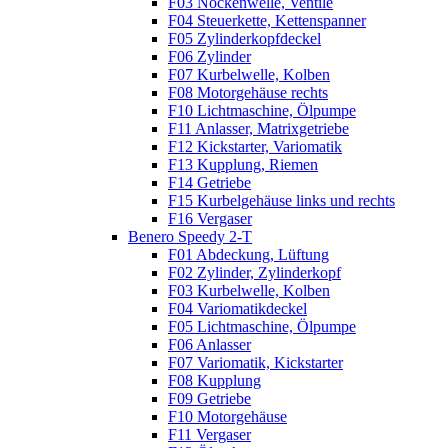
F03 Nockenwelle, Ventile
F04 Steuerkette, Kettenspanner
F05 Zylinderkopfdeckel
F06 Zylinder
F07 Kurbelwelle, Kolben
F08 Motorgehäuse rechts
F10 Lichtmaschine, Ölpumpe
F11 Anlasser, Matrixgetriebe
F12 Kickstarter, Variomatik
F13 Kupplung, Riemen
F14 Getriebe
F15 Kurbelgehäuse links und rechts
F16 Vergaser
Benero Speedy 2-T
F01 Abdeckung, Lüftung
F02 Zylinder, Zylinderkopf
F03 Kurbelwelle, Kolben
F04 Variomatikdeckel
F05 Lichtmaschine, Ölpumpe
F06 Anlasser
F07 Variomatik, Kickstarter
F08 Kupplung
F09 Getriebe
F10 Motorgehäuse
F11 Vergaser