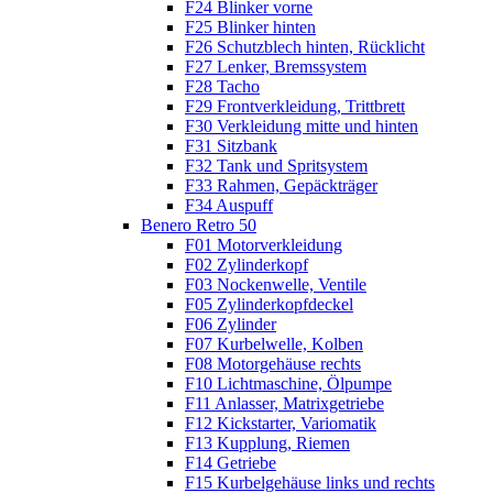
F24 Blinker vorne
F25 Blinker hinten
F26 Schutzblech hinten, Rücklicht
F27 Lenker, Bremssystem
F28 Tacho
F29 Frontverkleidung, Trittbrett
F30 Verkleidung mitte und hinten
F31 Sitzbank
F32 Tank und Spritsystem
F33 Rahmen, Gepäckträger
F34 Auspuff
Benero Retro 50
F01 Motorverkleidung
F02 Zylinderkopf
F03 Nockenwelle, Ventile
F05 Zylinderkopfdeckel
F06 Zylinder
F07 Kurbelwelle, Kolben
F08 Motorgehäuse rechts
F10 Lichtmaschine, Ölpumpe
F11 Anlasser, Matrixgetriebe
F12 Kickstarter, Variomatik
F13 Kupplung, Riemen
F14 Getriebe
F15 Kurbelgehäuse links und rechts