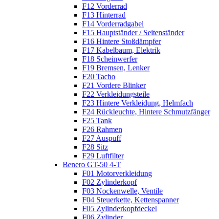
F12 Vorderrad
F13 Hinterrad
F14 Vorderradgabel
F15 Hauptständer / Seitenständer
F16 Hintere Stoßdämpfer
F17 Kabelbaum, Elektrik
F18 Scheinwerfer
F19 Bremsen, Lenker
F20 Tacho
F21 Vordere Blinker
F22 Verkleidungsteile
F23 Hintere Verkleidung, Helmfach
F24 Rückleuchte, Hintere Schmutzfänger
F25 Tank
F26 Rahmen
F27 Auspuff
F28 Sitz
F29 Luftfilter
Benero GT-50 4-T
F01 Motorverkleidung
F02 Zylinderkopf
F03 Nockenwelle, Ventile
F04 Steuerkette, Kettenspanner
F05 Zylinderkopfdeckel
F06 Zylinder