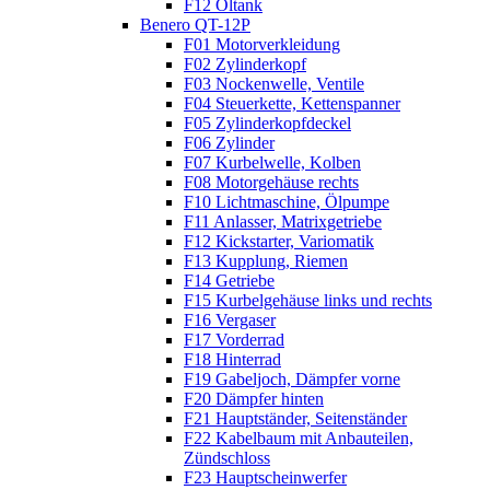
F12 Öltank
Benero QT-12P
F01 Motorverkleidung
F02 Zylinderkopf
F03 Nockenwelle, Ventile
F04 Steuerkette, Kettenspanner
F05 Zylinderkopfdeckel
F06 Zylinder
F07 Kurbelwelle, Kolben
F08 Motorgehäuse rechts
F10 Lichtmaschine, Ölpumpe
F11 Anlasser, Matrixgetriebe
F12 Kickstarter, Variomatik
F13 Kupplung, Riemen
F14 Getriebe
F15 Kurbelgehäuse links und rechts
F16 Vergaser
F17 Vorderrad
F18 Hinterrad
F19 Gabeljoch, Dämpfer vorne
F20 Dämpfer hinten
F21 Hauptständer, Seitenständer
F22 Kabelbaum mit Anbauteilen,
Zündschloss
F23 Hauptscheinwerfer