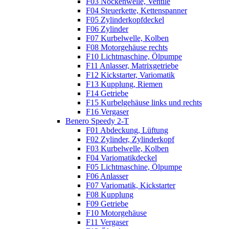
F03 Nockenwelle, Ventile
F04 Steuerkette, Kettenspanner
F05 Zylinderkopfdeckel
F06 Zylinder
F07 Kurbelwelle, Kolben
F08 Motorgehäuse rechts
F10 Lichtmaschine, Ölpumpe
F11 Anlasser, Matrixgetriebe
F12 Kickstarter, Variomatik
F13 Kupplung, Riemen
F14 Getriebe
F15 Kurbelgehäuse links und rechts
F16 Vergaser
Benero Speedy 2-T
F01 Abdeckung, Lüftung
F02 Zylinder, Zylinderkopf
F03 Kurbelwelle, Kolben
F04 Variomatikdeckel
F05 Lichtmaschine, Ölpumpe
F06 Anlasser
F07 Variomatik, Kickstarter
F08 Kupplung
F09 Getriebe
F10 Motorgehäuse
F11 Vergaser