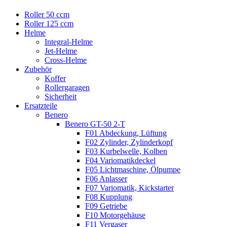
Roller 50 ccm
Roller 125 ccm
Helme
Integral-Helme
Jet-Helme
Cross-Helme
Zubehör
Koffer
Rollergaragen
Sicherheit
Ersatzteile
Benero
Benero GT-50 2-T
F01 Abdeckung, Lüftung
F02 Zylinder, Zylinderkopf
F03 Kurbelwelle, Kolben
F04 Variomatikdeckel
F05 Lichtmaschine, Ölpumpe
F06 Anlasser
F07 Variomatik, Kickstarter
F08 Kupplung
F09 Getriebe
F10 Motorgehäuse
F11 Vergaser