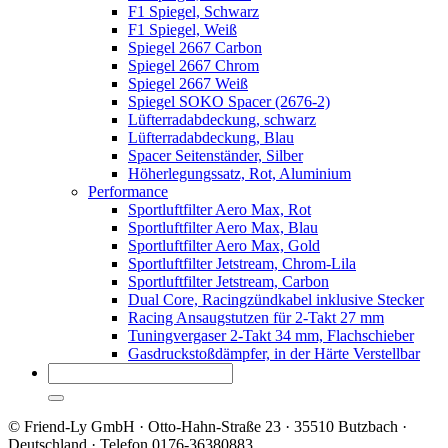
F1 Spiegel, Schwarz
F1 Spiegel, Weiß
Spiegel 2667 Carbon
Spiegel 2667 Chrom
Spiegel 2667 Weiß
Spiegel SOKO Spacer (2676-2)
Lüfterradabdeckung, schwarz
Lüfterradabdeckung, Blau
Spacer Seitenständer, Silber
Höherlegungssatz, Rot, Aluminium
Performance
Sportluftfilter Aero Max, Rot
Sportluftfilter Aero Max, Blau
Sportluftfilter Aero Max, Gold
Sportluftfilter Jetstream, Chrom-Lila
Sportluftfilter Jetstream, Carbon
Dual Core, Racingzündkabel inklusive Stecker
Racing Ansaugstutzen für 2-Takt 27 mm
Tuningvergaser 2-Takt 34 mm, Flachschieber
Gasdruckstoßdämpfer, in der Härte Verstellbar
© Friend-Ly GmbH · Otto-Hahn-Straße 23 · 35510 Butzbach ·
Deutschland · Telefon 0176-36380883