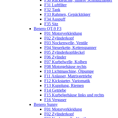
F30 Rückleuchte, hintere Schmutzfänger
F31 Luftfilter
F32 Tank
F33 Rahmen, Gepäckträger
F34 Auspuff
F35 Sitz
Benero QT-9 F3
F01 Motorverkleidung
F02 Zylinderkopf
F03 Nockenwelle, Ventile
F04 Steuerkette, Kettenspanner
F05 Zylinderkopfdeckel
F06 Zylinder
F07 Kurbelwelle, Kolben
F08 Motorgehäuse rechts
F10 Lichtmaschine, Ölpumpe
F11 Anlasser, Matrixgetriebe
F12 Kickstarter, Variomatik
F13 Kupplung, Riemen
F14 Getriebe
F15 Kurbelgehäuse links und rechts
F16 Vergaser
Benero Sunny
F01 Motorverkleidung
F02 Zylinderkopf