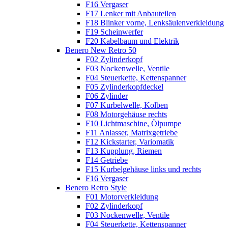
F16 Vergaser
F17 Lenker mit Anbauteilen
F18 Blinker vorne, Lenksäulenverkleidung
F19 Scheinwerfer
F20 Kabelbaum und Elektrik
Benero New Retro 50
F02 Zylinderkopf
F03 Nockenwelle, Ventile
F04 Steuerkette, Kettenspanner
F05 Zylinderkopfdeckel
F06 Zylinder
F07 Kurbelwelle, Kolben
F08 Motorgehäuse rechts
F10 Lichtmaschine, Ölpumpe
F11 Anlasser, Matrixgetriebe
F12 Kickstarter, Variomatik
F13 Kupplung, Riemen
F14 Getriebe
F15 Kurbelgehäuse links und rechts
F16 Vergaser
Benero Retro Style
F01 Motorverkleidung
F02 Zylinderkopf
F03 Nockenwelle, Ventile
F04 Steuerkette, Kettenspanner