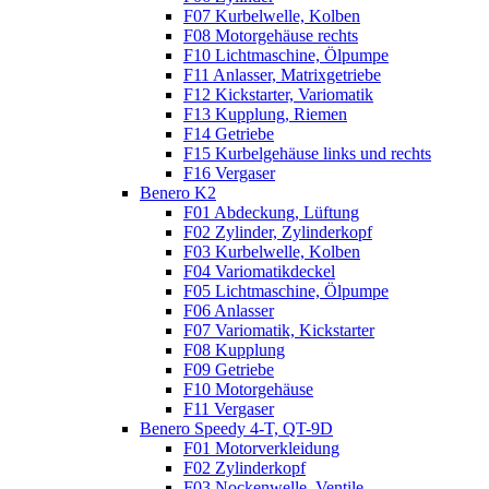
F07 Kurbelwelle, Kolben
F08 Motorgehäuse rechts
F10 Lichtmaschine, Ölpumpe
F11 Anlasser, Matrixgetriebe
F12 Kickstarter, Variomatik
F13 Kupplung, Riemen
F14 Getriebe
F15 Kurbelgehäuse links und rechts
F16 Vergaser
Benero K2
F01 Abdeckung, Lüftung
F02 Zylinder, Zylinderkopf
F03 Kurbelwelle, Kolben
F04 Variomatikdeckel
F05 Lichtmaschine, Ölpumpe
F06 Anlasser
F07 Variomatik, Kickstarter
F08 Kupplung
F09 Getriebe
F10 Motorgehäuse
F11 Vergaser
Benero Speedy 4-T, QT-9D
F01 Motorverkleidung
F02 Zylinderkopf
F03 Nockenwelle, Ventile