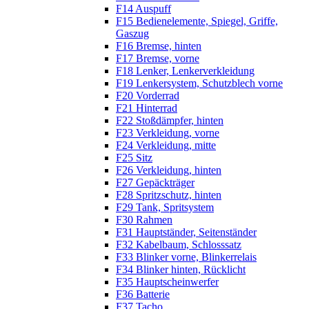
F14 Auspuff
F15 Bedienelemente, Spiegel, Griffe,
Gaszug
F16 Bremse, hinten
F17 Bremse, vorne
F18 Lenker, Lenkerverkleidung
F19 Lenkersystem, Schutzblech vorne
F20 Vorderrad
F21 Hinterrad
F22 Stoßdämpfer, hinten
F23 Verkleidung, vorne
F24 Verkleidung, mitte
F25 Sitz
F26 Verkleidung, hinten
F27 Gepäckträger
F28 Spritzschutz, hinten
F29 Tank, Spritsystem
F30 Rahmen
F31 Hauptständer, Seitenständer
F32 Kabelbaum, Schlosssatz
F33 Blinker vorne, Blinkerrelais
F34 Blinker hinten, Rücklicht
F35 Hauptscheinwerfer
F36 Batterie
F37 Tacho