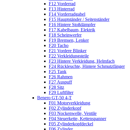
F12 Vorderrad
F13 Hinterrad
F14 Vorderradgabel
F15 Hauptständer / Seitenständer
F16 Hintere Stoßdämpfer
F17 Kabelbaum, Elektrik
F18 Scheinwerfer
F19 Bremsen, Lenker
F20 Tacho
F21 Vordere Blinker
F22 Verkleidungsteile
F23 Hintere Verkleidung, Helmfach
F24 Rückleuchte, Hintere Schmutzfänger
F25 Tank
F26 Rahmen
F27 Auspuff
F28 Sitz
F29 Luftfilter
Benero GT-50 4-T
F01 Motorverkleidung
F02 Zylinderkopf
F03 Nockenwelle, Ventile
F04 Steuerkette, Kettenspanner
F05 Zylinderkopfdeckel
F06 Zylinder