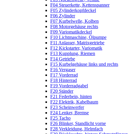
F04 Steuerkette, Kettenspanner
F05 Zylinderkopfdeckel
F06 Zylinder
F07 Kurbelwelle, Kolben
F08 Motorgehäuse rechts
F09 Variomatikdeckel
F10 Lichtmaschine, Ölpumpe
F11 Anlasser, Matrixgetriebe
F12 Kickstarter, Variomatik
F13 Kupplung, Riemen
F14 Getriebe
F15 Kurbelgehäuse links und rechts
F16 Vergaser
F17 Vorderrad
F18 Hinterrad
F19 Vorderradgabel
F20 Ständer
F21 Federbein, hinten
F22 Elektrik, Kabelbaum
F23 Scheinwerfer
F24 Lenker, Bremse
F25 Tacho
F26 Blinker, Standlicht vorne
F28 Verkleidung, Helmfach