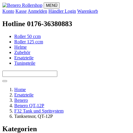
MENÜ
Konto
Kasse
Anmelden
Händler Login
Warenkorb
Hotline 0176-36380883
Roller 50 ccm
Roller 125 ccm
Helme
Zubehör
Ersatzteile
Tuningteile
Home
Ersatzteile
Benero
Benero QT-12P
F32 Tank und Spritsystem
Tanksensor, QT-12P
Kategorien