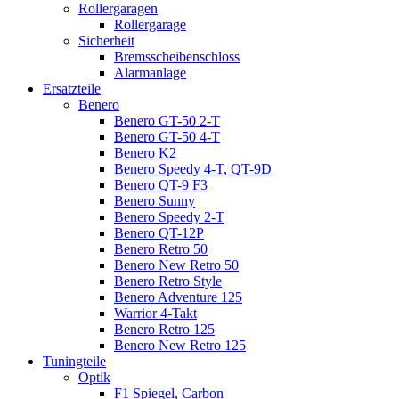
Rollergaragen
Rollergarage
Sicherheit
Bremsscheibenschloss
Alarmanlage
Ersatzteile
Benero
Benero GT-50 2-T
Benero GT-50 4-T
Benero K2
Benero Speedy 4-T, QT-9D
Benero QT-9 F3
Benero Sunny
Benero Speedy 2-T
Benero QT-12P
Benero Retro 50
Benero New Retro 50
Benero Retro Style
Benero Adventure 125
Warrior 4-Takt
Benero Retro 125
Benero New Retro 125
Tuningteile
Optik
F1 Spiegel, Carbon