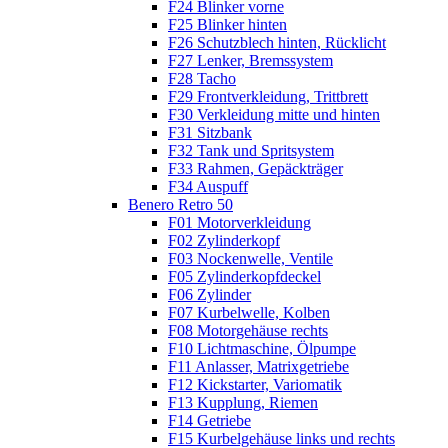
F24 Blinker vorne
F25 Blinker hinten
F26 Schutzblech hinten, Rücklicht
F27 Lenker, Bremssystem
F28 Tacho
F29 Frontverkleidung, Trittbrett
F30 Verkleidung mitte und hinten
F31 Sitzbank
F32 Tank und Spritsystem
F33 Rahmen, Gepäckträger
F34 Auspuff
Benero Retro 50
F01 Motorverkleidung
F02 Zylinderkopf
F03 Nockenwelle, Ventile
F05 Zylinderkopfdeckel
F06 Zylinder
F07 Kurbelwelle, Kolben
F08 Motorgehäuse rechts
F10 Lichtmaschine, Ölpumpe
F11 Anlasser, Matrixgetriebe
F12 Kickstarter, Variomatik
F13 Kupplung, Riemen
F14 Getriebe
F15 Kurbelgehäuse links und rechts