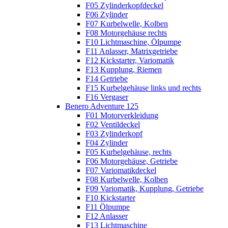
F05 Zylinderkopfdeckel
F06 Zylinder
F07 Kurbelwelle, Kolben
F08 Motorgehäuse rechts
F10 Lichtmaschine, Ölpumpe
F11 Anlasser, Matrixgetriebe
F12 Kickstarter, Variomatik
F13 Kupplung, Riemen
F14 Getriebe
F15 Kurbelgehäuse links und rechts
F16 Vergaser
Benero Adventure 125
F01 Motorverkleidung
F02 Ventildeckel
F03 Zylinderkopf
F04 Zylinder
F05 Kurbelgehäuse, rechts
F06 Motorgehäuse, Getriebe
F07 Variomatikdeckel
F08 Kurbelwelle, Kolben
F09 Variomatik, Kupplung, Getriebe
F10 Kickstarter
F11 Ölpumpe
F12 Anlasser
F13 Lichtmaschine