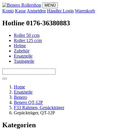
MENÜ
Konto
Kasse
Anmelden
Händler Login
Warenkorb
Hotline 0176-36380883
Roller 50 ccm
Roller 125 ccm
Helme
Zubehör
Ersatzteile
Tuningteile
Home
Ersatzteile
Benero
Benero QT-12P
F33 Rahmen, Gepäckträger
Gepäckträger, QT-12P
Kategorien