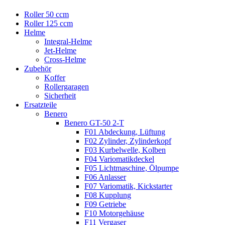
Roller 50 ccm
Roller 125 ccm
Helme
Integral-Helme
Jet-Helme
Cross-Helme
Zubehör
Koffer
Rollergaragen
Sicherheit
Ersatzteile
Benero
Benero GT-50 2-T
F01 Abdeckung, Lüftung
F02 Zylinder, Zylinderkopf
F03 Kurbelwelle, Kolben
F04 Variomatikdeckel
F05 Lichtmaschine, Ölpumpe
F06 Anlasser
F07 Variomatik, Kickstarter
F08 Kupplung
F09 Getriebe
F10 Motorgehäuse
F11 Vergaser