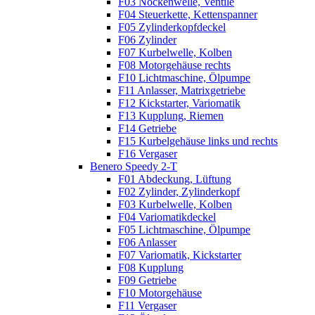
F03 Nockenwelle, Ventile
F04 Steuerkette, Kettenspanner
F05 Zylinderkopfdeckel
F06 Zylinder
F07 Kurbelwelle, Kolben
F08 Motorgehäuse rechts
F10 Lichtmaschine, Ölpumpe
F11 Anlasser, Matrixgetriebe
F12 Kickstarter, Variomatik
F13 Kupplung, Riemen
F14 Getriebe
F15 Kurbelgehäuse links und rechts
F16 Vergaser
Benero Speedy 2-T
F01 Abdeckung, Lüftung
F02 Zylinder, Zylinderkopf
F03 Kurbelwelle, Kolben
F04 Variomatikdeckel
F05 Lichtmaschine, Ölpumpe
F06 Anlasser
F07 Variomatik, Kickstarter
F08 Kupplung
F09 Getriebe
F10 Motorgehäuse
F11 Vergaser