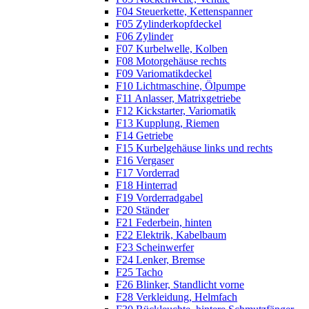
F04 Steuerkette, Kettenspanner
F05 Zylinderkopfdeckel
F06 Zylinder
F07 Kurbelwelle, Kolben
F08 Motorgehäuse rechts
F09 Variomatikdeckel
F10 Lichtmaschine, Ölpumpe
F11 Anlasser, Matrixgetriebe
F12 Kickstarter, Variomatik
F13 Kupplung, Riemen
F14 Getriebe
F15 Kurbelgehäuse links und rechts
F16 Vergaser
F17 Vorderrad
F18 Hinterrad
F19 Vorderradgabel
F20 Ständer
F21 Federbein, hinten
F22 Elektrik, Kabelbaum
F23 Scheinwerfer
F24 Lenker, Bremse
F25 Tacho
F26 Blinker, Standlicht vorne
F28 Verkleidung, Helmfach