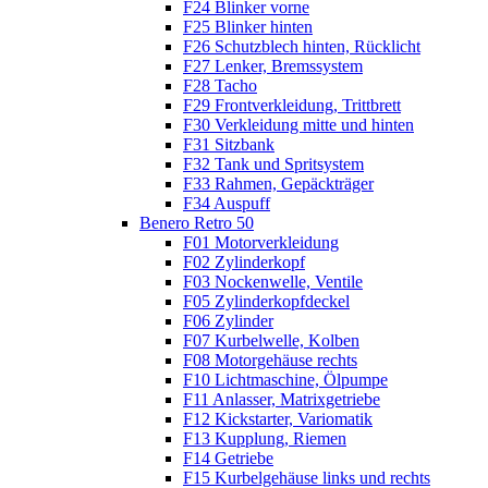
F24 Blinker vorne
F25 Blinker hinten
F26 Schutzblech hinten, Rücklicht
F27 Lenker, Bremssystem
F28 Tacho
F29 Frontverkleidung, Trittbrett
F30 Verkleidung mitte und hinten
F31 Sitzbank
F32 Tank und Spritsystem
F33 Rahmen, Gepäckträger
F34 Auspuff
Benero Retro 50
F01 Motorverkleidung
F02 Zylinderkopf
F03 Nockenwelle, Ventile
F05 Zylinderkopfdeckel
F06 Zylinder
F07 Kurbelwelle, Kolben
F08 Motorgehäuse rechts
F10 Lichtmaschine, Ölpumpe
F11 Anlasser, Matrixgetriebe
F12 Kickstarter, Variomatik
F13 Kupplung, Riemen
F14 Getriebe
F15 Kurbelgehäuse links und rechts