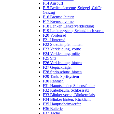
F14 Auspuff
F15 Bedienelemente, Spiegel, Griffe,
Gaszug
F16 Bremse, hinten
F17 Bremse, vorne
F18 Lenker, Lenkerverkleidung
F19 Lenkersystem, Schutzblech vorne
F20 Vorderrad
F21 Hinterrad
F22 Stoßdämpfer, hinten
F23 Verkleidung, vorne
F24 Verkleidung, mitte
F25 Sitz
F26 Verkleidung, hinten
F27 Gepäckträger
F28 Spritzschutz, hinten
F29 Tank, Spritsystem
F30 Rahmen
F31 Hauptständer, Seitenständer
F32 Kabelbaum, Schlosssatz
F33 Blinker vorne, Blinkerrelais
F34 Blinker hinten, Rücklicht
F35 Hauptscheinwerfer
F36 Batterie
F37 Tacho