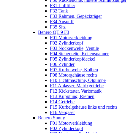
F30 Rückleuchte, hintere Schmutzfänger
F31 Luftfilter
F32 Tank
F33 Rahmen, Gepäckträger
F34 Auspuff
F35 Sitz
Benero QT-9 F3
F01 Motorverkleidung
F02 Zylinderkopf
F03 Nockenwelle, Ventile
F04 Steuerkette, Kettenspanner
F05 Zylinderkopfdeckel
F06 Zylinder
F07 Kurbelwelle, Kolben
F08 Motorgehäuse rechts
F10 Lichtmaschine, Ölpumpe
F11 Anlasser, Matrixgetriebe
F12 Kickstarter, Variomatik
F13 Kupplung, Riemen
F14 Getriebe
F15 Kurbelgehäuse links und rechts
F16 Vergaser
Benero Sunny
F01 Motorverkleidung
F02 Zylinderkopf