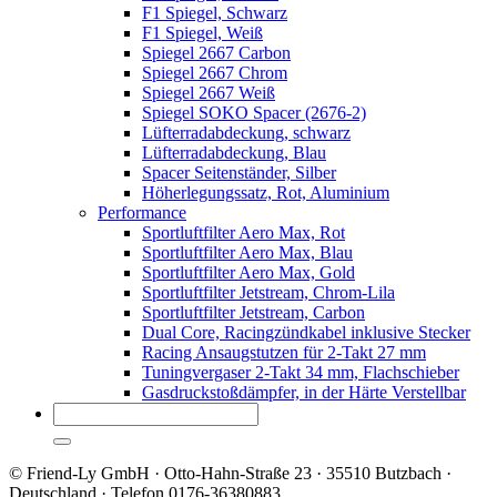
F1 Spiegel, Schwarz
F1 Spiegel, Weiß
Spiegel 2667 Carbon
Spiegel 2667 Chrom
Spiegel 2667 Weiß
Spiegel SOKO Spacer (2676-2)
Lüfterradabdeckung, schwarz
Lüfterradabdeckung, Blau
Spacer Seitenständer, Silber
Höherlegungssatz, Rot, Aluminium
Performance
Sportluftfilter Aero Max, Rot
Sportluftfilter Aero Max, Blau
Sportluftfilter Aero Max, Gold
Sportluftfilter Jetstream, Chrom-Lila
Sportluftfilter Jetstream, Carbon
Dual Core, Racingzündkabel inklusive Stecker
Racing Ansaugstutzen für 2-Takt 27 mm
Tuningvergaser 2-Takt 34 mm, Flachschieber
Gasdruckstoßdämpfer, in der Härte Verstellbar
© Friend-Ly GmbH · Otto-Hahn-Straße 23 · 35510 Butzbach ·
Deutschland · Telefon 0176-36380883