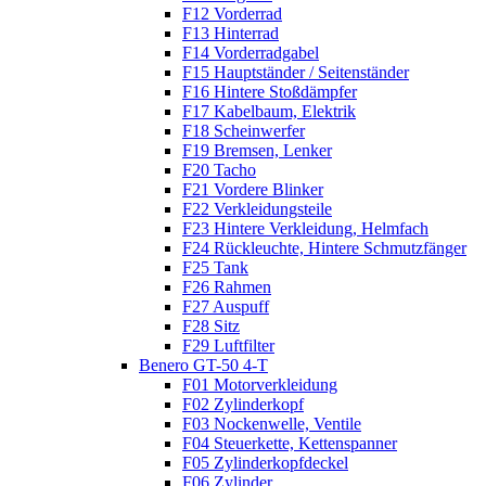
F12 Vorderrad
F13 Hinterrad
F14 Vorderradgabel
F15 Hauptständer / Seitenständer
F16 Hintere Stoßdämpfer
F17 Kabelbaum, Elektrik
F18 Scheinwerfer
F19 Bremsen, Lenker
F20 Tacho
F21 Vordere Blinker
F22 Verkleidungsteile
F23 Hintere Verkleidung, Helmfach
F24 Rückleuchte, Hintere Schmutzfänger
F25 Tank
F26 Rahmen
F27 Auspuff
F28 Sitz
F29 Luftfilter
Benero GT-50 4-T
F01 Motorverkleidung
F02 Zylinderkopf
F03 Nockenwelle, Ventile
F04 Steuerkette, Kettenspanner
F05 Zylinderkopfdeckel
F06 Zylinder