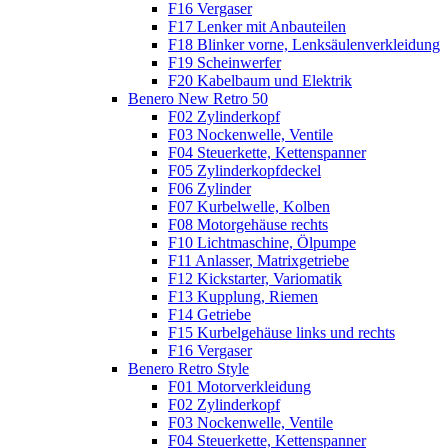
F16 Vergaser
F17 Lenker mit Anbauteilen
F18 Blinker vorne, Lenksäulenverkleidung
F19 Scheinwerfer
F20 Kabelbaum und Elektrik
Benero New Retro 50
F02 Zylinderkopf
F03 Nockenwelle, Ventile
F04 Steuerkette, Kettenspanner
F05 Zylinderkopfdeckel
F06 Zylinder
F07 Kurbelwelle, Kolben
F08 Motorgehäuse rechts
F10 Lichtmaschine, Ölpumpe
F11 Anlasser, Matrixgetriebe
F12 Kickstarter, Variomatik
F13 Kupplung, Riemen
F14 Getriebe
F15 Kurbelgehäuse links und rechts
F16 Vergaser
Benero Retro Style
F01 Motorverkleidung
F02 Zylinderkopf
F03 Nockenwelle, Ventile
F04 Steuerkette, Kettenspanner