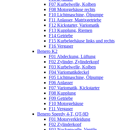
F07 Kurbelwelle, Kolben
F08 Motorgehäuse rechts
F10 Lichtmaschine, Ölpumpe
F11 Anlasser, Matrixgetriebe
F12 Kickstarter, Variomatik
F13 Kupplung, Riemen
F14 Getriebe
F15 Kurbelgehäuse links und rechts
F16 Vergaser
Benero K2
F01 Abdeckung, Lüftung
F02 Zylinder, Zylinderkopf
F03 Kurbelwelle, Kolben
F04 Variomatikdeckel
F05 Lichtmaschine, Ölpumpe
F06 Anlasser
F07 Variomatik, Kickstarter
F08 Kupplung
F09 Getriebe
F10 Motorgehäuse
F11 Vergaser
Benero Speedy 4-T, QT-9D
F01 Motorverkleidung
F02 Zylinderkopf
F03 Nockenwelle, Ventile