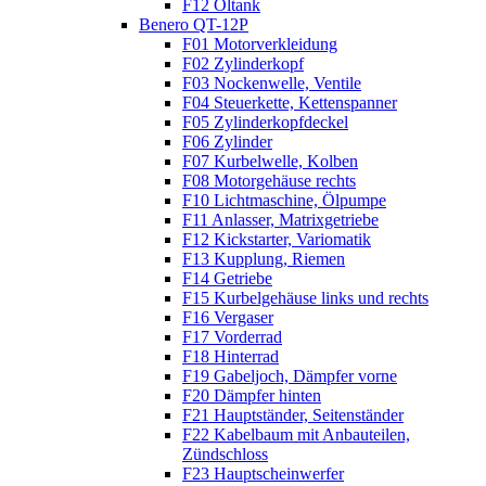
F12 Öltank
Benero QT-12P
F01 Motorverkleidung
F02 Zylinderkopf
F03 Nockenwelle, Ventile
F04 Steuerkette, Kettenspanner
F05 Zylinderkopfdeckel
F06 Zylinder
F07 Kurbelwelle, Kolben
F08 Motorgehäuse rechts
F10 Lichtmaschine, Ölpumpe
F11 Anlasser, Matrixgetriebe
F12 Kickstarter, Variomatik
F13 Kupplung, Riemen
F14 Getriebe
F15 Kurbelgehäuse links und rechts
F16 Vergaser
F17 Vorderrad
F18 Hinterrad
F19 Gabeljoch, Dämpfer vorne
F20 Dämpfer hinten
F21 Hauptständer, Seitenständer
F22 Kabelbaum mit Anbauteilen,
Zündschloss
F23 Hauptscheinwerfer