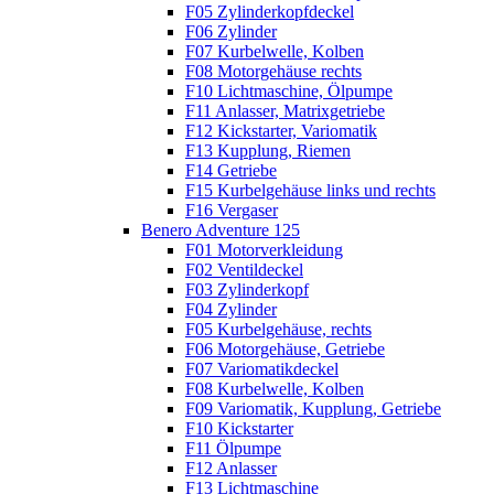
F05 Zylinderkopfdeckel
F06 Zylinder
F07 Kurbelwelle, Kolben
F08 Motorgehäuse rechts
F10 Lichtmaschine, Ölpumpe
F11 Anlasser, Matrixgetriebe
F12 Kickstarter, Variomatik
F13 Kupplung, Riemen
F14 Getriebe
F15 Kurbelgehäuse links und rechts
F16 Vergaser
Benero Adventure 125
F01 Motorverkleidung
F02 Ventildeckel
F03 Zylinderkopf
F04 Zylinder
F05 Kurbelgehäuse, rechts
F06 Motorgehäuse, Getriebe
F07 Variomatikdeckel
F08 Kurbelwelle, Kolben
F09 Variomatik, Kupplung, Getriebe
F10 Kickstarter
F11 Ölpumpe
F12 Anlasser
F13 Lichtmaschine