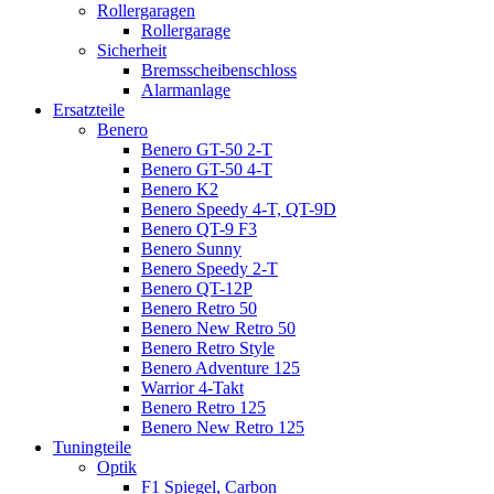
Rollergaragen
Rollergarage
Sicherheit
Bremsscheibenschloss
Alarmanlage
Ersatzteile
Benero
Benero GT-50 2-T
Benero GT-50 4-T
Benero K2
Benero Speedy 4-T, QT-9D
Benero QT-9 F3
Benero Sunny
Benero Speedy 2-T
Benero QT-12P
Benero Retro 50
Benero New Retro 50
Benero Retro Style
Benero Adventure 125
Warrior 4-Takt
Benero Retro 125
Benero New Retro 125
Tuningteile
Optik
F1 Spiegel, Carbon