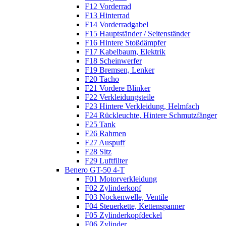
F12 Vorderrad
F13 Hinterrad
F14 Vorderradgabel
F15 Hauptständer / Seitenständer
F16 Hintere Stoßdämpfer
F17 Kabelbaum, Elektrik
F18 Scheinwerfer
F19 Bremsen, Lenker
F20 Tacho
F21 Vordere Blinker
F22 Verkleidungsteile
F23 Hintere Verkleidung, Helmfach
F24 Rückleuchte, Hintere Schmutzfänger
F25 Tank
F26 Rahmen
F27 Auspuff
F28 Sitz
F29 Luftfilter
Benero GT-50 4-T
F01 Motorverkleidung
F02 Zylinderkopf
F03 Nockenwelle, Ventile
F04 Steuerkette, Kettenspanner
F05 Zylinderkopfdeckel
F06 Zylinder