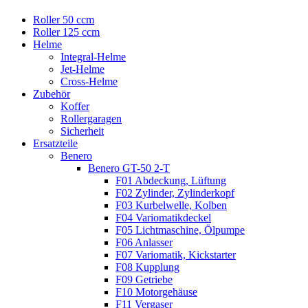
Roller 50 ccm
Roller 125 ccm
Helme
Integral-Helme
Jet-Helme
Cross-Helme
Zubehör
Koffer
Rollergaragen
Sicherheit
Ersatzteile
Benero
Benero GT-50 2-T
F01 Abdeckung, Lüftung
F02 Zylinder, Zylinderkopf
F03 Kurbelwelle, Kolben
F04 Variomatikdeckel
F05 Lichtmaschine, Ölpumpe
F06 Anlasser
F07 Variomatik, Kickstarter
F08 Kupplung
F09 Getriebe
F10 Motorgehäuse
F11 Vergaser