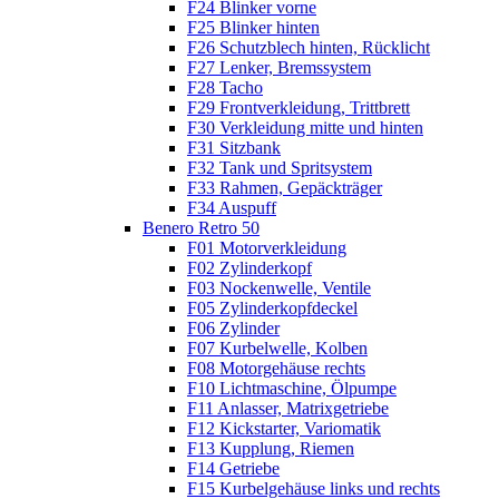
F24 Blinker vorne
F25 Blinker hinten
F26 Schutzblech hinten, Rücklicht
F27 Lenker, Bremssystem
F28 Tacho
F29 Frontverkleidung, Trittbrett
F30 Verkleidung mitte und hinten
F31 Sitzbank
F32 Tank und Spritsystem
F33 Rahmen, Gepäckträger
F34 Auspuff
Benero Retro 50
F01 Motorverkleidung
F02 Zylinderkopf
F03 Nockenwelle, Ventile
F05 Zylinderkopfdeckel
F06 Zylinder
F07 Kurbelwelle, Kolben
F08 Motorgehäuse rechts
F10 Lichtmaschine, Ölpumpe
F11 Anlasser, Matrixgetriebe
F12 Kickstarter, Variomatik
F13 Kupplung, Riemen
F14 Getriebe
F15 Kurbelgehäuse links und rechts