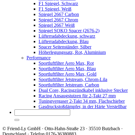
F1 Spiegel, Schwarz
F1 Spiegel, Weiß
Spiegel 2667 Carbon
Spiegel 2667 Chrom
Spiegel 2667 Weiß
Spiegel SOKO Spacer (2676-2)
Lüfterradabdeckung, schwarz
Lüfterradabdeckung, Blau
Spacer Seitenständer, Silber
Höherlegungssatz, Rot, Aluminium
Performance
Sportluftfilter Aero Max, Rot
Sportluftfilter Aero Max, Blau
Sportluftfilter Aero Max, Gold
Sportluftfilter Jetstream, Chrom-Lila
Sportluftfilter Jetstream, Carbon
Dual Core, Racingzündkabel inklusive Stecker
Racing Ansaugstutzen für 2-Takt 27 mm
Tuningvergaser 2-Takt 34 mm, Flachschieber
Gasdruckstoßdämpfer, in der Härte Verstellbar
© Friend-Ly GmbH · Otto-Hahn-Straße 23 · 35510 Butzbach ·
Deutschland · Telefon 0176-36380883