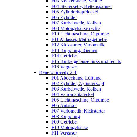
F03 Nockenwelle, Ventile
F04 Steuerkette, Kettenspanner
F05 Zylinderkopfdeckel
F06 Zylinder
F07 Kurbelwelle, Kolben
F08 Motorgehäuse rechts
F10 Lichtmaschine, Ölpumpe
F11 Anlasser, Matrixgetriebe
F12 Kickstarter, Variomatik
F13 Kupplung, Riemen
F14 Getriebe
F15 Kurbelgehäuse links und rechts
F16 Vergaser
Benero Speedy 2-T
F01 Abdeckung, Lüftung
F02 Zylinder, Zylinderkopf
F03 Kurbelwelle, Kolben
F04 Variomatikdeckel
F05 Lichtmaschine, Ölpumpe
F06 Anlasser
F07 Variomatik, Kickstarter
F08 Kupplung
F09 Getriebe
F10 Motorgehäuse
F11 Vergaser