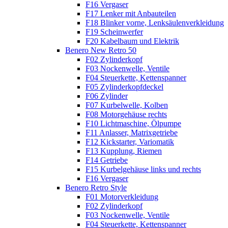
F16 Vergaser
F17 Lenker mit Anbauteilen
F18 Blinker vorne, Lenksäulenverkleidung
F19 Scheinwerfer
F20 Kabelbaum und Elektrik
Benero New Retro 50
F02 Zylinderkopf
F03 Nockenwelle, Ventile
F04 Steuerkette, Kettenspanner
F05 Zylinderkopfdeckel
F06 Zylinder
F07 Kurbelwelle, Kolben
F08 Motorgehäuse rechts
F10 Lichtmaschine, Ölpumpe
F11 Anlasser, Matrixgetriebe
F12 Kickstarter, Variomatik
F13 Kupplung, Riemen
F14 Getriebe
F15 Kurbelgehäuse links und rechts
F16 Vergaser
Benero Retro Style
F01 Motorverkleidung
F02 Zylinderkopf
F03 Nockenwelle, Ventile
F04 Steuerkette, Kettenspanner