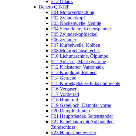
F12 Öltank
Benero QT-12P
F01 Motorverkleidung
F02 Zylinderkopf
F03 Nockenwelle, Ventile
F04 Steuerkette, Kettenspanner
F05 Zylinderkopfdeckel
F06 Zylinder
F07 Kurbelwelle, Kolben
F08 Motorgehäuse rechts
F10 Lichtmaschine, Ölpumpe
F11 Anlasser, Matrixgetriebe
F12 Kickstarter, Variomatik
F13 Kupplung, Riemen
F14 Getriebe
F15 Kurbelgehäuse links und rechts
F16 Vergaser
F17 Vorderrad
F18 Hinterrad
F19 Gabeljoch, Dämpfer vorne
F20 Dämpfer hinten
F21 Hauptständer, Seitenständer
F22 Kabelbaum mit Anbauteilen,
Zündschloss
F23 Hauptscheinwerfer