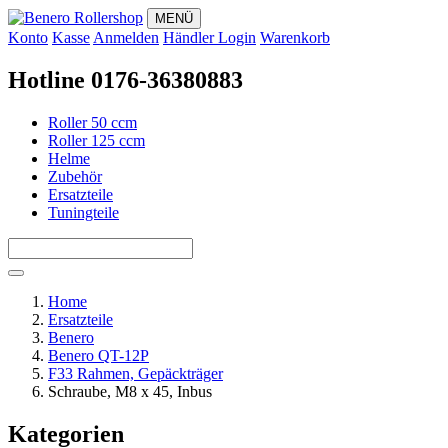
MENÜ
Konto
Kasse
Anmelden
Händler Login
Warenkorb
Hotline 0176-36380883
Roller 50 ccm
Roller 125 ccm
Helme
Zubehör
Ersatzteile
Tuningteile
Home
Ersatzteile
Benero
Benero QT-12P
F33 Rahmen, Gepäckträger
Schraube, M8 x 45, Inbus
Kategorien