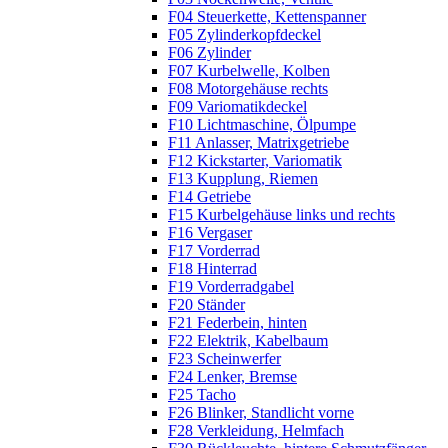
F04 Steuerkette, Kettenspanner
F05 Zylinderkopfdeckel
F06 Zylinder
F07 Kurbelwelle, Kolben
F08 Motorgehäuse rechts
F09 Variomatikdeckel
F10 Lichtmaschine, Ölpumpe
F11 Anlasser, Matrixgetriebe
F12 Kickstarter, Variomatik
F13 Kupplung, Riemen
F14 Getriebe
F15 Kurbelgehäuse links und rechts
F16 Vergaser
F17 Vorderrad
F18 Hinterrad
F19 Vorderradgabel
F20 Ständer
F21 Federbein, hinten
F22 Elektrik, Kabelbaum
F23 Scheinwerfer
F24 Lenker, Bremse
F25 Tacho
F26 Blinker, Standlicht vorne
F28 Verkleidung, Helmfach