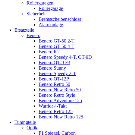
Rollergaragen
Rollergarage
Sicherheit
Bremsscheibenschloss
Alarmanlage
Ersatzteile
Benero
Benero GT-50 2-T
Benero GT-50 4-T
Benero K2
Benero Speedy 4-T, QT-9D
Benero QT-9 F3
Benero Sunny
Benero Speedy 2-T
Benero QT-12P
Benero Retro 50
Benero New Retro 50
Benero Retro Style
Benero Adventure 125
Warrior 4-Takt
Benero Retro 125
Benero New Retro 125
Tuningteile
Optik
F1 Spiegel, Carbon