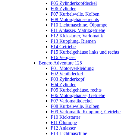
F05 Zylinderkopfdeckel
F06 Zylinder
F07 Kurbelwelle, Kolben
F08 Motorgehäuse rechts
F10 Lichtmaschine, Ölpumpe
F11 Anlasser, Matrixgetriebe
F12 Kickstarter, Variomatik
F13 Kupplung, Riemen
F14 Getriebe
F15 Kurbelgehäuse links und rechts
F16 Vergaser
Benero Adventure 125
F01 Motorverkleidung
F02 Ventildeckel
F03 Zylinderkopf
F04 Zylinder
F05 Kurbelgehäuse, rechts
F06 Motorgehäuse, Getriebe
F07 Variomatikdeckel
F08 Kurbelwelle, Kolben
F09 Variomatik, Kupplung, Getriebe
F10 Kickstarter
F11 Ölpumpe
F12 Anlasser
F13 Lichtmaschine