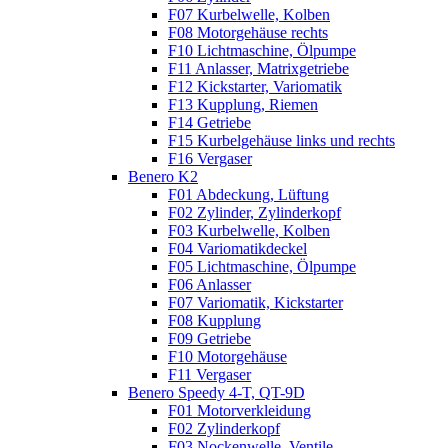
F07 Kurbelwelle, Kolben
F08 Motorgehäuse rechts
F10 Lichtmaschine, Ölpumpe
F11 Anlasser, Matrixgetriebe
F12 Kickstarter, Variomatik
F13 Kupplung, Riemen
F14 Getriebe
F15 Kurbelgehäuse links und rechts
F16 Vergaser
Benero K2
F01 Abdeckung, Lüftung
F02 Zylinder, Zylinderkopf
F03 Kurbelwelle, Kolben
F04 Variomatikdeckel
F05 Lichtmaschine, Ölpumpe
F06 Anlasser
F07 Variomatik, Kickstarter
F08 Kupplung
F09 Getriebe
F10 Motorgehäuse
F11 Vergaser
Benero Speedy 4-T, QT-9D
F01 Motorverkleidung
F02 Zylinderkopf
F03 Nockenwelle, Ventile