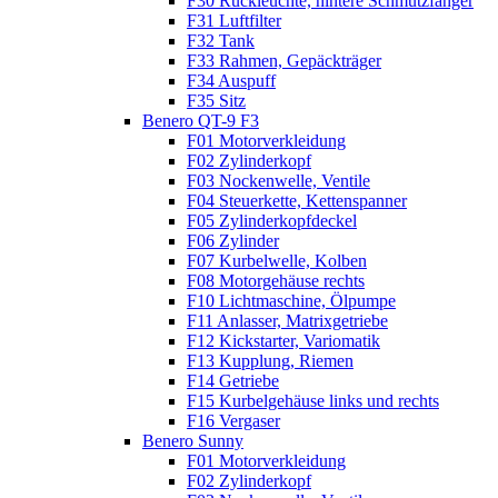
F30 Rückleuchte, hintere Schmutzfänger
F31 Luftfilter
F32 Tank
F33 Rahmen, Gepäckträger
F34 Auspuff
F35 Sitz
Benero QT-9 F3
F01 Motorverkleidung
F02 Zylinderkopf
F03 Nockenwelle, Ventile
F04 Steuerkette, Kettenspanner
F05 Zylinderkopfdeckel
F06 Zylinder
F07 Kurbelwelle, Kolben
F08 Motorgehäuse rechts
F10 Lichtmaschine, Ölpumpe
F11 Anlasser, Matrixgetriebe
F12 Kickstarter, Variomatik
F13 Kupplung, Riemen
F14 Getriebe
F15 Kurbelgehäuse links und rechts
F16 Vergaser
Benero Sunny
F01 Motorverkleidung
F02 Zylinderkopf