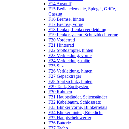
F14 Auspuff
F15 Bedienelemente, Spiegel, Griffe,
Gaszug
F16 Bremse, hinten
F17 Bremse, vorne
F18 Lenker, Lenkerverkleidung
F19 Lenkersystem, Schutzblech vorne
F20 Vorderrad
F21 Hinterrad
F22 Stoßdämpfer, hinten
F23 Verkleidung, vorne
F24 Verkleidung, mitte
F25 Sitz
F26 Verkleidung, hinten
F27 Gepäckträger
F28 Spritzschutz, hinten
F29 Tank, Spritsystem
F30 Rahmen
F31 Hauptständer, Seitenständer
F32 Kabelbaum, Schlosssatz
F33 Blinker vorne, Blinkerrelais
F34 Blinker hinten, Rücklicht
F35 Hauptscheinwerfer
F36 Batterie
F37 Tacho