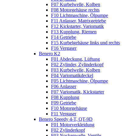
F07 Kurbelwelle, Kolben
F08 Motorgehäuse rechts
F10 Lichtmaschine, Ölpumpe
F11 Anlasser, Matrixgetriebe
F12 Kickstarter, Variomatik
F13 Kupplung, Riemen
F14 Getriebe
F15 Kurbelgehäuse links und rechts
F16 Vergaser
Benero K2
F01 Abdeckung, Lüftung
F02 Zylinder, Zylinderkopf
F03 Kurbelwelle, Kolben
F04 Variomatikdeckel
F05 Lichtmaschine, Ölpumpe
F06 Anlasser
F07 Variomatik, Kickstarter
F08 Kupplung
F09 Getriebe
F10 Motorgehäuse
F11 Vergaser
Benero Speedy 4-T, QT-9D
F01 Motorverkleidung
F02 Zylinderkopf
F03 Nockenwelle, Ventile