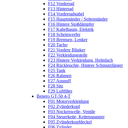
F12 Vorderrad
F13 Hinterrad
F14 Vorderradgabel
F15 Hauptständer / Seitenständer
F16 Hintere Stoßdämpfer
F17 Kabelbaum, Elektrik
F18 Scheinwerfer
F19 Bremsen, Lenker
F20 Tacho
F21 Vordere Blinker
F22 Verkleidungsteile
F23 Hintere Verkleidung, Helmfach
F24 Rückleuchte, Hintere Schmutzfänger
F25 Tank
F26 Rahmen
F27 Auspuff
F28 Sitz
F29 Luftfilter
Benero GT-50 4-T
F01 Motorverkleidung
F02 Zylinderkopf
F03 Nockenwelle, Ventile
F04 Steuerkette, Kettenspanner
F05 Zylinderkopfdeckel
F06 Zylinder