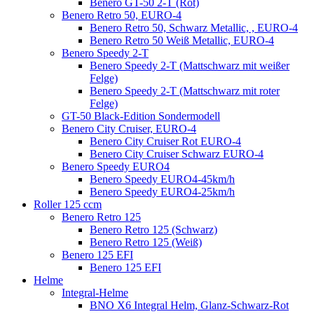
Benero GT-50 2-T (Rot)
Benero Retro 50, EURO-4
Benero Retro 50, Schwarz Metallic, , EURO-4
Benero Retro 50 Weiß Metallic, EURO-4
Benero Speedy 2-T
Benero Speedy 2-T (Mattschwarz mit weißer
Felge)
Benero Speedy 2-T (Mattschwarz mit roter
Felge)
GT-50 Black-Edition Sondermodell
Benero City Cruiser, EURO-4
Benero City Cruiser Rot EURO-4
Benero City Cruiser Schwarz EURO-4
Benero Speedy EURO4
Benero Speedy EURO4-45km/h
Benero Speedy EURO4-25km/h
Roller 125 ccm
Benero Retro 125
Benero Retro 125 (Schwarz)
Benero Retro 125 (Weiß)
Benero 125 EFI
Benero 125 EFI
Helme
Integral-Helme
BNO X6 Integral Helm, Glanz-Schwarz-Rot