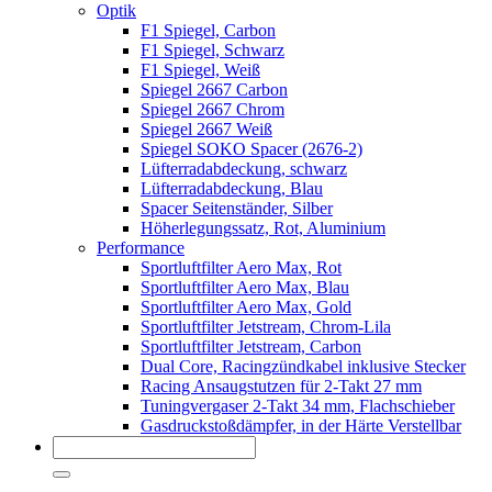
Optik
F1 Spiegel, Carbon
F1 Spiegel, Schwarz
F1 Spiegel, Weiß
Spiegel 2667 Carbon
Spiegel 2667 Chrom
Spiegel 2667 Weiß
Spiegel SOKO Spacer (2676-2)
Lüfterradabdeckung, schwarz
Lüfterradabdeckung, Blau
Spacer Seitenständer, Silber
Höherlegungssatz, Rot, Aluminium
Performance
Sportluftfilter Aero Max, Rot
Sportluftfilter Aero Max, Blau
Sportluftfilter Aero Max, Gold
Sportluftfilter Jetstream, Chrom-Lila
Sportluftfilter Jetstream, Carbon
Dual Core, Racingzündkabel inklusive Stecker
Racing Ansaugstutzen für 2-Takt 27 mm
Tuningvergaser 2-Takt 34 mm, Flachschieber
Gasdruckstoßdämpfer, in der Härte Verstellbar