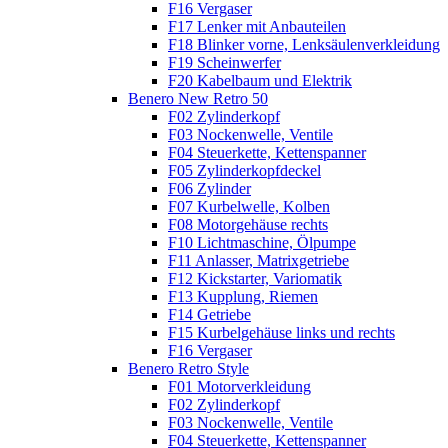
F16 Vergaser
F17 Lenker mit Anbauteilen
F18 Blinker vorne, Lenksäulenverkleidung
F19 Scheinwerfer
F20 Kabelbaum und Elektrik
Benero New Retro 50
F02 Zylinderkopf
F03 Nockenwelle, Ventile
F04 Steuerkette, Kettenspanner
F05 Zylinderkopfdeckel
F06 Zylinder
F07 Kurbelwelle, Kolben
F08 Motorgehäuse rechts
F10 Lichtmaschine, Ölpumpe
F11 Anlasser, Matrixgetriebe
F12 Kickstarter, Variomatik
F13 Kupplung, Riemen
F14 Getriebe
F15 Kurbelgehäuse links und rechts
F16 Vergaser
Benero Retro Style
F01 Motorverkleidung
F02 Zylinderkopf
F03 Nockenwelle, Ventile
F04 Steuerkette, Kettenspanner