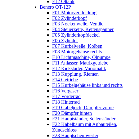
F12 Öltank
Benero QT-12P
F01 Motorverkleidung
F02 Zylinderkopf
F03 Nockenwelle, Ventile
F04 Steuerkette, Kettenspanner
F05 Zylinderkopfdeckel
F06 Zylinder
F07 Kurbelwelle, Kolben
F08 Motorgehäuse rechts
F10 Lichtmaschine, Ölpumpe
F11 Anlasser, Matrixgetriebe
F12 Kickstarter, Variomatik
F13 Kupplung, Riemen
F14 Getriebe
F15 Kurbelgehäuse links und rechts
F16 Vergaser
F17 Vorderrad
F18 Hinterrad
F19 Gabeljoch, Dämpfer vorne
F20 Dämpfer hinten
F21 Hauptständer, Seitenständer
F22 Kabelbaum mit Anbauteilen,
Zündschloss
F23 Hauptscheinwerfer