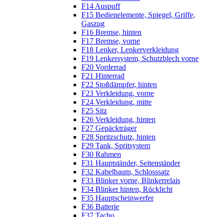
F14 Auspuff
F15 Bedienelemente, Spiegel, Griffe,
Gaszug
F16 Bremse, hinten
F17 Bremse, vorne
F18 Lenker, Lenkerverkleidung
F19 Lenkersystem, Schutzblech vorne
F20 Vorderrad
F21 Hinterrad
F22 Stoßdämpfer, hinten
F23 Verkleidung, vorne
F24 Verkleidung, mitte
F25 Sitz
F26 Verkleidung, hinten
F27 Gepäckträger
F28 Spritzschutz, hinten
F29 Tank, Spritsystem
F30 Rahmen
F31 Hauptständer, Seitenständer
F32 Kabelbaum, Schlosssatz
F33 Blinker vorne, Blinkerrelais
F34 Blinker hinten, Rücklicht
F35 Hauptscheinwerfer
F36 Batterie
F37 Tacho