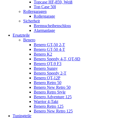
Topcase HF-859, Weiß
Top Case 50l
Rollergaragen
Rollergarage
Sicherheit
Bremsscheibenschloss
Alarmanlage
Ersatzteile
Benero
Benero GT-50 2-T
Benero GT-50 4-T
Benero K2
Benero Speedy 4-T, QT-9D
Benero QT-9 F3
Benero Sunny
Benero Speedy 2-T
Benero QT-12P
Benero Retro 50
Benero New Retro 50
Benero Retro Style
Benero Adventure 125
Warrior 4-Takt
Benero Retro 125
Benero New Retro 125
Tuningteile