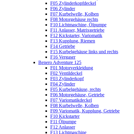
F05 Zylinderkopfdeckel
F06 Zylinder
F07 Kurbelwelle, Kolben
F08 Motorgehäuse rechts
F10 Lichtmaschine, Ölpumpe
F11 Anlasser, Matrixgetriebe
F12 Kickstarter, Variomatik
F13 Kupplung, Riemen
F14 Getriebe
F15 Kurbelgehäuse links und rechts
F16 Vergaser
Benero Adventure 125
F01 Motorverkleidung
F02 Ventildeckel
F03 Zylinderkopf
F04 Zylinder
F05 Kurbelgehäuse, rechts
F06 Motorgehäuse, Getriebe
F07 Variomatikdeckel
F08 Kurbelwelle, Kolben
F09 Variomatik, Kupplung, Getriebe
F10 Kickstarter
F11 Ölpumpe
F12 Anlasser
F13 Lichtmaschine