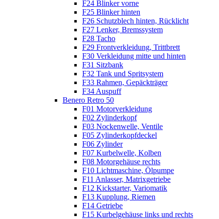
F24 Blinker vorne
F25 Blinker hinten
F26 Schutzblech hinten, Rücklicht
F27 Lenker, Bremssystem
F28 Tacho
F29 Frontverkleidung, Trittbrett
F30 Verkleidung mitte und hinten
F31 Sitzbank
F32 Tank und Spritsystem
F33 Rahmen, Gepäckträger
F34 Auspuff
Benero Retro 50
F01 Motorverkleidung
F02 Zylinderkopf
F03 Nockenwelle, Ventile
F05 Zylinderkopfdeckel
F06 Zylinder
F07 Kurbelwelle, Kolben
F08 Motorgehäuse rechts
F10 Lichtmaschine, Ölpumpe
F11 Anlasser, Matrixgetriebe
F12 Kickstarter, Variomatik
F13 Kupplung, Riemen
F14 Getriebe
F15 Kurbelgehäuse links und rechts