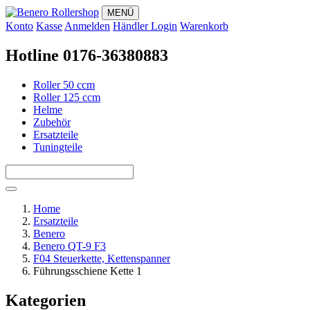
MENÜ
Konto
Kasse
Anmelden
Händler Login
Warenkorb
Hotline 0176-36380883
Roller 50 ccm
Roller 125 ccm
Helme
Zubehör
Ersatzteile
Tuningteile
Home
Ersatzteile
Benero
Benero QT-9 F3
F04 Steuerkette, Kettenspanner
Führungsschiene Kette 1
Kategorien