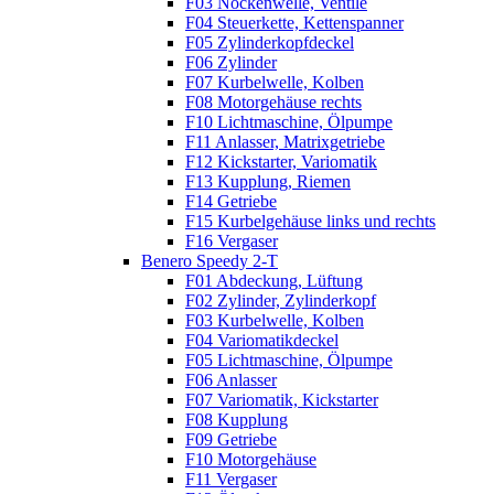
F03 Nockenwelle, Ventile
F04 Steuerkette, Kettenspanner
F05 Zylinderkopfdeckel
F06 Zylinder
F07 Kurbelwelle, Kolben
F08 Motorgehäuse rechts
F10 Lichtmaschine, Ölpumpe
F11 Anlasser, Matrixgetriebe
F12 Kickstarter, Variomatik
F13 Kupplung, Riemen
F14 Getriebe
F15 Kurbelgehäuse links und rechts
F16 Vergaser
Benero Speedy 2-T
F01 Abdeckung, Lüftung
F02 Zylinder, Zylinderkopf
F03 Kurbelwelle, Kolben
F04 Variomatikdeckel
F05 Lichtmaschine, Ölpumpe
F06 Anlasser
F07 Variomatik, Kickstarter
F08 Kupplung
F09 Getriebe
F10 Motorgehäuse
F11 Vergaser