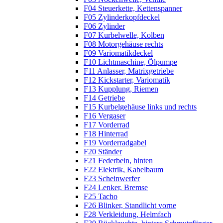
F04 Steuerkette, Kettenspanner
F05 Zylinderkopfdeckel
F06 Zylinder
F07 Kurbelwelle, Kolben
F08 Motorgehäuse rechts
F09 Variomatikdeckel
F10 Lichtmaschine, Ölpumpe
F11 Anlasser, Matrixgetriebe
F12 Kickstarter, Variomatik
F13 Kupplung, Riemen
F14 Getriebe
F15 Kurbelgehäuse links und rechts
F16 Vergaser
F17 Vorderrad
F18 Hinterrad
F19 Vorderradgabel
F20 Ständer
F21 Federbein, hinten
F22 Elektrik, Kabelbaum
F23 Scheinwerfer
F24 Lenker, Bremse
F25 Tacho
F26 Blinker, Standlicht vorne
F28 Verkleidung, Helmfach