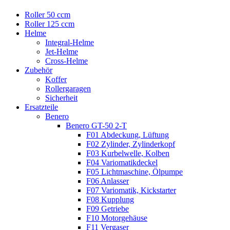
Roller 50 ccm
Roller 125 ccm
Helme
Integral-Helme
Jet-Helme
Cross-Helme
Zubehör
Koffer
Rollergaragen
Sicherheit
Ersatzteile
Benero
Benero GT-50 2-T
F01 Abdeckung, Lüftung
F02 Zylinder, Zylinderkopf
F03 Kurbelwelle, Kolben
F04 Variomatikdeckel
F05 Lichtmaschine, Ölpumpe
F06 Anlasser
F07 Variomatik, Kickstarter
F08 Kupplung
F09 Getriebe
F10 Motorgehäuse
F11 Vergaser