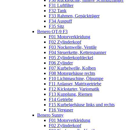
F30 Rückleuchte, hintere Schmutzfänger
F31 Luftfilter
F32 Tank
F33 Rahmen, Gepäckträger
F34 Auspuff
F35 Sitz
Benero QT-9 F3
F01 Motorverkleidung
F02 Zylinderkopf
F03 Nockenwelle, Ventile
F04 Steuerkette, Kettenspanner
F05 Zylinderkopfdeckel
F06 Zylinder
F07 Kurbelwelle, Kolben
F08 Motorgehäuse rechts
F10 Lichtmaschine, Ölpumpe
F11 Anlasser, Matrixgetriebe
F12 Kickstarter, Variomatik
F13 Kupplung, Riemen
F14 Getriebe
F15 Kurbelgehäuse links und rechts
F16 Vergaser
Benero Sunny
F01 Motorverkleidung
F02 Zylinderkopf