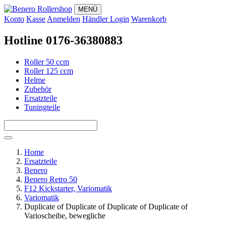
MENÜ
Konto
Kasse
Anmelden
Händler Login
Warenkorb
Hotline 0176-36380883
Roller 50 ccm
Roller 125 ccm
Helme
Zubehör
Ersatzteile
Tuningteile
Home
Ersatzteile
Benero
Benero Retro 50
F12 Kickstarter, Variomatik
Variomatik
Duplicate of Duplicate of Duplicate of Duplicate of
Varioscheibe, bewegliche