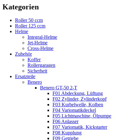
Kategorien
Roller 50 ccm
Roller 125 ccm
Helme
Integral-Helme
Jet-Helme
Cross-Helme
Zubehör
Koffer
Rollergaragen
Sicherheit
Ersatzteile
Benero
Benero GT-50 2-T
F01 Abdeckung, Lüftung
F02 Zylinder, Zylinderkopf
F03 Kurbelwelle, Kolben
F04 Variomatikdeckel
F05 Lichtmaschine, Ölpumpe
F06 Anlasser
F07 Variomatik, Kickstarter
F08 Kupplung
F09 Getriebe