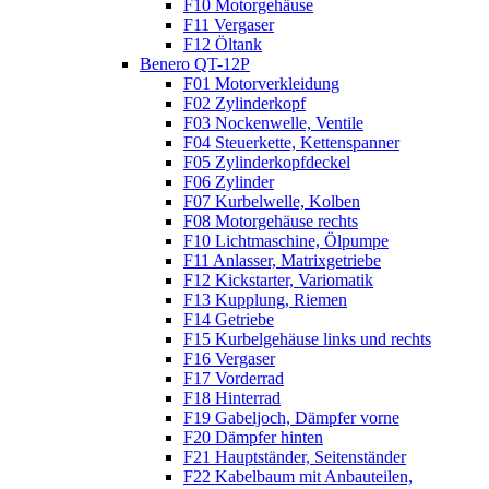
F10 Motorgehäuse
F11 Vergaser
F12 Öltank
Benero QT-12P
F01 Motorverkleidung
F02 Zylinderkopf
F03 Nockenwelle, Ventile
F04 Steuerkette, Kettenspanner
F05 Zylinderkopfdeckel
F06 Zylinder
F07 Kurbelwelle, Kolben
F08 Motorgehäuse rechts
F10 Lichtmaschine, Ölpumpe
F11 Anlasser, Matrixgetriebe
F12 Kickstarter, Variomatik
F13 Kupplung, Riemen
F14 Getriebe
F15 Kurbelgehäuse links und rechts
F16 Vergaser
F17 Vorderrad
F18 Hinterrad
F19 Gabeljoch, Dämpfer vorne
F20 Dämpfer hinten
F21 Hauptständer, Seitenständer
F22 Kabelbaum mit Anbauteilen,