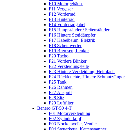
F10 Motorgehäuse
F11 Vergaser
F12 Vorderrad
F13 Hinterrad
F14 Vorderradgabel
F15 Hauptständer / Seitenständer
F16 Hintere Stoßdämpfer
F17 Kabelbaum, Elektrik
F18 Scheinwerfer
F19 Bremsen, Lenker
F20 Tacho
F21 Vordere Blinker
F22 Verkleidungsteile
F23 Hintere Verkleidung, Helmfach
F24 Rückleuchte, Hintere Schmutzfänger
F25 Tank
F26 Rahmen
F27 Auspuff
F28 Sitz
F29 Luftfilter
Benero GT-50 4-T
F01 Motorverkleidung
F02 Zylinderkopf
F03 Nockenwelle, Ventile
F04 Steuerkette, Kettenspanner