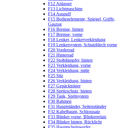
F12 Anlasser
F13 Lichtmaschine
F14 Auspuff
F15 Bedienelemente, Spiegel, Griffe,
Gaszug
F16 Bremse, hinten
F17 Bremse, vorne
F18 Lenker, Lenkerverkleidung
F19 Lenkersystem, Schutzblech vorne
F20 Vorderrad
F21 Hinterrad
F22 Stoßdämpfer, hinten
F23 Verkleidung, vorne
F24 Verkleidung, mitte
F25 Sitz
F26 Verkleidung, hinten
F27 Gepäckträger
F28 Spritzschutz, hinten
F29 Tank, Spritsystem
F30 Rahmen
F31 Hauptständer, Seitenständer
F32 Kabelbaum, Schlosssatz
F33 Blinker vorne, Blinkerrelais
F34 Blinker hinten, Rücklicht
F35 Hauptscheinwerfer