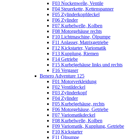
F03 Nockenwelle, Ventile
F04 Steuerkette, Kettenspanner
F05 Zylinderkopfdeckel
F06 Zylinder
F07 Kurbelwelle, Kolben
F08 Motorgehäuse rechts
F10 Lichtmaschine, Ölpumpe
F11 Anlasser, Matrixgetriebe
F12 Kickstarter, Variomatik
F13 Kupplung, Riemen
F14 Getriebe
F15 Kurbelgehäuse links und rechts
F16 Vergaser
Benero Adventure 125
F01 Motorverkleidung
F02 Ventildeckel
F03 Zylinderkopf
F04 Zylinder
F05 Kurbelgehäuse, rechts
F06 Motorgehäuse, Getriebe
F07 Variomatikdeckel
F08 Kurbelwelle, Kolben
F09 Variomatik, Kupplung, Getriebe
F10 Kickstarter
F11 Ölpumpe