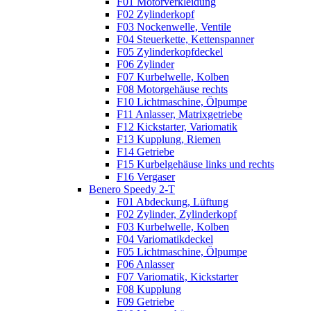
F01 Motorverkleidung
F02 Zylinderkopf
F03 Nockenwelle, Ventile
F04 Steuerkette, Kettenspanner
F05 Zylinderkopfdeckel
F06 Zylinder
F07 Kurbelwelle, Kolben
F08 Motorgehäuse rechts
F10 Lichtmaschine, Ölpumpe
F11 Anlasser, Matrixgetriebe
F12 Kickstarter, Variomatik
F13 Kupplung, Riemen
F14 Getriebe
F15 Kurbelgehäuse links und rechts
F16 Vergaser
Benero Speedy 2-T
F01 Abdeckung, Lüftung
F02 Zylinder, Zylinderkopf
F03 Kurbelwelle, Kolben
F04 Variomatikdeckel
F05 Lichtmaschine, Ölpumpe
F06 Anlasser
F07 Variomatik, Kickstarter
F08 Kupplung
F09 Getriebe