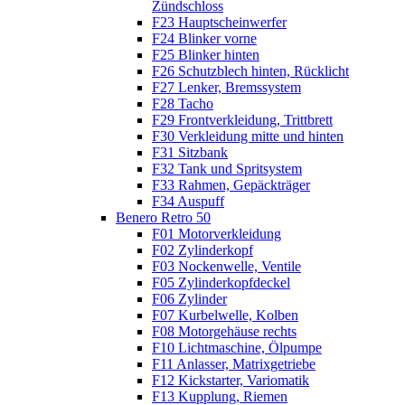
Zündschloss
F23 Hauptscheinwerfer
F24 Blinker vorne
F25 Blinker hinten
F26 Schutzblech hinten, Rücklicht
F27 Lenker, Bremssystem
F28 Tacho
F29 Frontverkleidung, Trittbrett
F30 Verkleidung mitte und hinten
F31 Sitzbank
F32 Tank und Spritsystem
F33 Rahmen, Gepäckträger
F34 Auspuff
Benero Retro 50
F01 Motorverkleidung
F02 Zylinderkopf
F03 Nockenwelle, Ventile
F05 Zylinderkopfdeckel
F06 Zylinder
F07 Kurbelwelle, Kolben
F08 Motorgehäuse rechts
F10 Lichtmaschine, Ölpumpe
F11 Anlasser, Matrixgetriebe
F12 Kickstarter, Variomatik
F13 Kupplung, Riemen