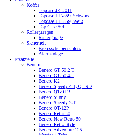
Koffer
Topcase JK-2011
Topcase HF-859, Schwarz
Topcase HF-859, Weiß
Top Case 50l
Rollergaragen
Rollergarage
Sicherheit
Bremsscheibenschloss
Alarmanlage
Ersatzteile
Benero
Benero GT-50 2-T
Benero GT-50 4-T
Benero K2
Benero Speedy 4-T, QT-9D
Benero QT-9 F3
Benero Sunny
Benero Speedy 2-T
Benero QT-12P
Benero Retro 50
Benero New Retro 50
Benero Retro Style
Benero Adventure 125