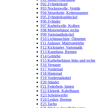
F02 Zylinderkopf
F03 Nockenwelle, Ventile
F04 Steuerkette, Kettenspanner
F05 Zylinderkopfdeckel
F06 Zylinder
F07 Kurbelwelle, Kolben
F08 Motorgehäuse rechts
F09 Variomatikdeckel
F10 Lichtmaschine, Ölpumpe
F11 Anlasser, Matrixgetriebe
F12 Kickstarter, Variomatik
F13 Kupplung, Riemen
F14 Getriebe
F15 Kurbelgehäuse links und rechts
F16 Vergaser
F17 Vorderrad
F18 Hinterrad
F19 Vorderradgabel
F20 Ständer
F21 Federbein, hinten
F22 Elektrik, Kabelbaum
F23 Scheinwerfer
F24 Lenker, Bremse
F25 Tacho