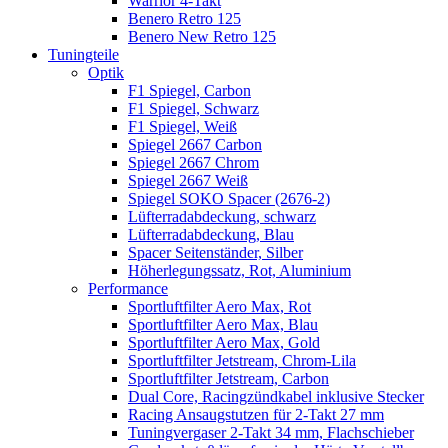
Warrior 4-Takt
Benero Retro 125
Benero New Retro 125
Tuningteile
Optik
F1 Spiegel, Carbon
F1 Spiegel, Schwarz
F1 Spiegel, Weiß
Spiegel 2667 Carbon
Spiegel 2667 Chrom
Spiegel 2667 Weiß
Spiegel SOKO Spacer (2676-2)
Lüfterradabdeckung, schwarz
Lüfterradabdeckung, Blau
Spacer Seitenständer, Silber
Höherlegungssatz, Rot, Aluminium
Performance
Sportluftfilter Aero Max, Rot
Sportluftfilter Aero Max, Blau
Sportluftfilter Aero Max, Gold
Sportluftfilter Jetstream, Chrom-Lila
Sportluftfilter Jetstream, Carbon
Dual Core, Racingzündkabel inklusive Stecker
Racing Ansaugstutzen für 2-Takt 27 mm
Tuningvergaser 2-Takt 34 mm, Flachschieber