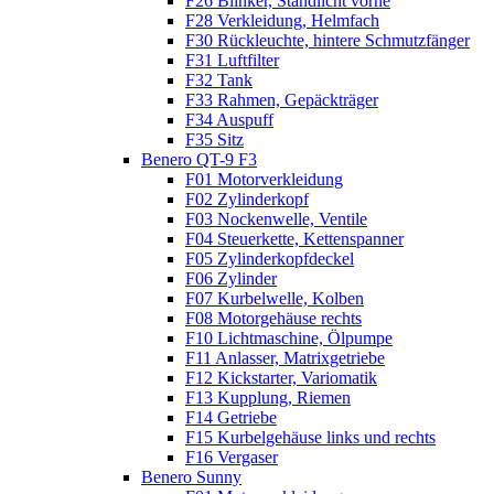
F26 Blinker, Standlicht vorne
F28 Verkleidung, Helmfach
F30 Rückleuchte, hintere Schmutzfänger
F31 Luftfilter
F32 Tank
F33 Rahmen, Gepäckträger
F34 Auspuff
F35 Sitz
Benero QT-9 F3
F01 Motorverkleidung
F02 Zylinderkopf
F03 Nockenwelle, Ventile
F04 Steuerkette, Kettenspanner
F05 Zylinderkopfdeckel
F06 Zylinder
F07 Kurbelwelle, Kolben
F08 Motorgehäuse rechts
F10 Lichtmaschine, Ölpumpe
F11 Anlasser, Matrixgetriebe
F12 Kickstarter, Variomatik
F13 Kupplung, Riemen
F14 Getriebe
F15 Kurbelgehäuse links und rechts
F16 Vergaser
Benero Sunny