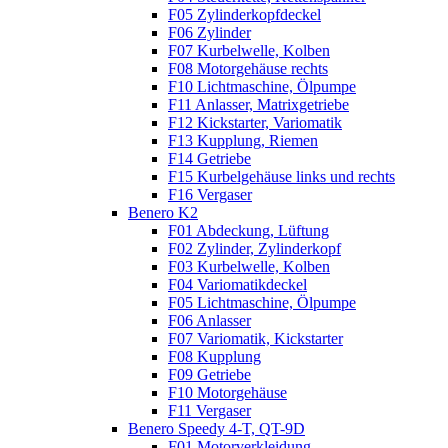
F05 Zylinderkopfdeckel
F06 Zylinder
F07 Kurbelwelle, Kolben
F08 Motorgehäuse rechts
F10 Lichtmaschine, Ölpumpe
F11 Anlasser, Matrixgetriebe
F12 Kickstarter, Variomatik
F13 Kupplung, Riemen
F14 Getriebe
F15 Kurbelgehäuse links und rechts
F16 Vergaser
Benero K2
F01 Abdeckung, Lüftung
F02 Zylinder, Zylinderkopf
F03 Kurbelwelle, Kolben
F04 Variomatikdeckel
F05 Lichtmaschine, Ölpumpe
F06 Anlasser
F07 Variomatik, Kickstarter
F08 Kupplung
F09 Getriebe
F10 Motorgehäuse
F11 Vergaser
Benero Speedy 4-T, QT-9D
F01 Motorverkleidung