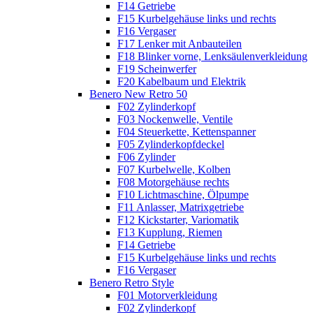
F14 Getriebe
F15 Kurbelgehäuse links und rechts
F16 Vergaser
F17 Lenker mit Anbauteilen
F18 Blinker vorne, Lenksäulenverkleidung
F19 Scheinwerfer
F20 Kabelbaum und Elektrik
Benero New Retro 50
F02 Zylinderkopf
F03 Nockenwelle, Ventile
F04 Steuerkette, Kettenspanner
F05 Zylinderkopfdeckel
F06 Zylinder
F07 Kurbelwelle, Kolben
F08 Motorgehäuse rechts
F10 Lichtmaschine, Ölpumpe
F11 Anlasser, Matrixgetriebe
F12 Kickstarter, Variomatik
F13 Kupplung, Riemen
F14 Getriebe
F15 Kurbelgehäuse links und rechts
F16 Vergaser
Benero Retro Style
F01 Motorverkleidung
F02 Zylinderkopf