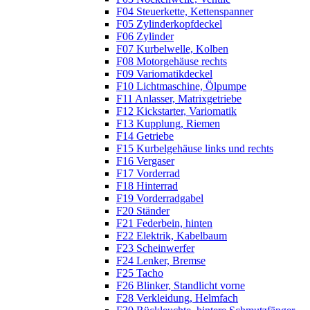
F04 Steuerkette, Kettenspanner
F05 Zylinderkopfdeckel
F06 Zylinder
F07 Kurbelwelle, Kolben
F08 Motorgehäuse rechts
F09 Variomatikdeckel
F10 Lichtmaschine, Ölpumpe
F11 Anlasser, Matrixgetriebe
F12 Kickstarter, Variomatik
F13 Kupplung, Riemen
F14 Getriebe
F15 Kurbelgehäuse links und rechts
F16 Vergaser
F17 Vorderrad
F18 Hinterrad
F19 Vorderradgabel
F20 Ständer
F21 Federbein, hinten
F22 Elektrik, Kabelbaum
F23 Scheinwerfer
F24 Lenker, Bremse
F25 Tacho
F26 Blinker, Standlicht vorne
F28 Verkleidung, Helmfach