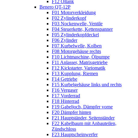
F12 Öltank
Benero QT-12P
F01 Motorverkleidung
F02 Zylinderkopf
F03 Nockenwelle, Ventile
F04 Steuerkette, Kettenspanner
F05 Zylinderkopfdeckel
F06 Zylinder
F07 Kurbelwelle, Kolben
F08 Motorgehäuse rechts
F10 Lichtmaschine, Ölpumpe
F11 Anlasser, Matrixgetriebe
F12 Kickstarter, Variomatik
F13 Kupplung, Riemen
F14 Getriebe
F15 Kurbelgehäuse links und rechts
F16 Vergaser
F17 Vorderrad
F18 Hinterrad
F19 Gabeljoch, Dämpfer vorne
F20 Dämpfer hinten
F21 Hauptständer, Seitenständer
F22 Kabelbaum mit Anbauteilen,
Zündschloss
F23 Hauptscheinwerfer