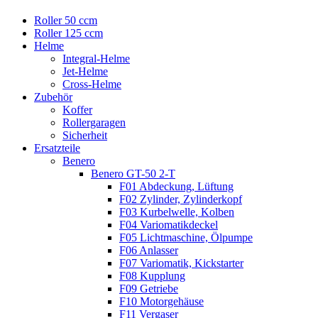
Roller 50 ccm
Roller 125 ccm
Helme
Integral-Helme
Jet-Helme
Cross-Helme
Zubehör
Koffer
Rollergaragen
Sicherheit
Ersatzteile
Benero
Benero GT-50 2-T
F01 Abdeckung, Lüftung
F02 Zylinder, Zylinderkopf
F03 Kurbelwelle, Kolben
F04 Variomatikdeckel
F05 Lichtmaschine, Ölpumpe
F06 Anlasser
F07 Variomatik, Kickstarter
F08 Kupplung
F09 Getriebe
F10 Motorgehäuse
F11 Vergaser