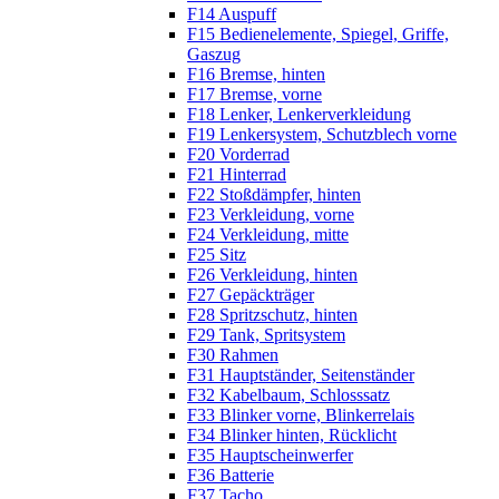
F14 Auspuff
F15 Bedienelemente, Spiegel, Griffe,
Gaszug
F16 Bremse, hinten
F17 Bremse, vorne
F18 Lenker, Lenkerverkleidung
F19 Lenkersystem, Schutzblech vorne
F20 Vorderrad
F21 Hinterrad
F22 Stoßdämpfer, hinten
F23 Verkleidung, vorne
F24 Verkleidung, mitte
F25 Sitz
F26 Verkleidung, hinten
F27 Gepäckträger
F28 Spritzschutz, hinten
F29 Tank, Spritsystem
F30 Rahmen
F31 Hauptständer, Seitenständer
F32 Kabelbaum, Schlosssatz
F33 Blinker vorne, Blinkerrelais
F34 Blinker hinten, Rücklicht
F35 Hauptscheinwerfer
F36 Batterie
F37 Tacho