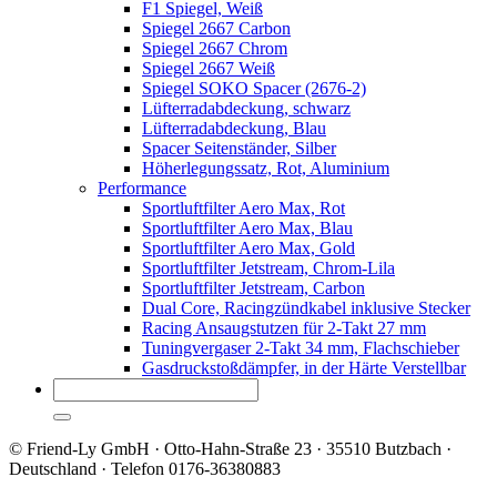
F1 Spiegel, Weiß
Spiegel 2667 Carbon
Spiegel 2667 Chrom
Spiegel 2667 Weiß
Spiegel SOKO Spacer (2676-2)
Lüfterradabdeckung, schwarz
Lüfterradabdeckung, Blau
Spacer Seitenständer, Silber
Höherlegungssatz, Rot, Aluminium
Performance
Sportluftfilter Aero Max, Rot
Sportluftfilter Aero Max, Blau
Sportluftfilter Aero Max, Gold
Sportluftfilter Jetstream, Chrom-Lila
Sportluftfilter Jetstream, Carbon
Dual Core, Racingzündkabel inklusive Stecker
Racing Ansaugstutzen für 2-Takt 27 mm
Tuningvergaser 2-Takt 34 mm, Flachschieber
Gasdruckstoßdämpfer, in der Härte Verstellbar
© Friend-Ly GmbH · Otto-Hahn-Straße 23 · 35510 Butzbach ·
Deutschland · Telefon 0176-36380883