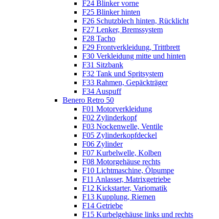
F24 Blinker vorne
F25 Blinker hinten
F26 Schutzblech hinten, Rücklicht
F27 Lenker, Bremssystem
F28 Tacho
F29 Frontverkleidung, Trittbrett
F30 Verkleidung mitte und hinten
F31 Sitzbank
F32 Tank und Spritsystem
F33 Rahmen, Gepäckträger
F34 Auspuff
Benero Retro 50
F01 Motorverkleidung
F02 Zylinderkopf
F03 Nockenwelle, Ventile
F05 Zylinderkopfdeckel
F06 Zylinder
F07 Kurbelwelle, Kolben
F08 Motorgehäuse rechts
F10 Lichtmaschine, Ölpumpe
F11 Anlasser, Matrixgetriebe
F12 Kickstarter, Variomatik
F13 Kupplung, Riemen
F14 Getriebe
F15 Kurbelgehäuse links und rechts