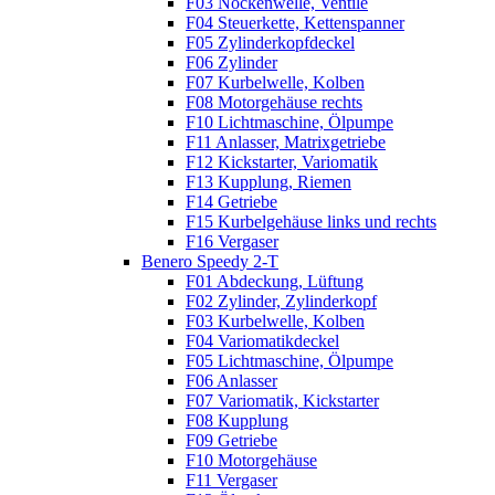
F03 Nockenwelle, Ventile
F04 Steuerkette, Kettenspanner
F05 Zylinderkopfdeckel
F06 Zylinder
F07 Kurbelwelle, Kolben
F08 Motorgehäuse rechts
F10 Lichtmaschine, Ölpumpe
F11 Anlasser, Matrixgetriebe
F12 Kickstarter, Variomatik
F13 Kupplung, Riemen
F14 Getriebe
F15 Kurbelgehäuse links und rechts
F16 Vergaser
Benero Speedy 2-T
F01 Abdeckung, Lüftung
F02 Zylinder, Zylinderkopf
F03 Kurbelwelle, Kolben
F04 Variomatikdeckel
F05 Lichtmaschine, Ölpumpe
F06 Anlasser
F07 Variomatik, Kickstarter
F08 Kupplung
F09 Getriebe
F10 Motorgehäuse
F11 Vergaser