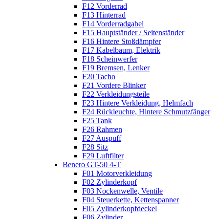
F12 Vorderrad
F13 Hinterrad
F14 Vorderradgabel
F15 Hauptständer / Seitenständer
F16 Hintere Stoßdämpfer
F17 Kabelbaum, Elektrik
F18 Scheinwerfer
F19 Bremsen, Lenker
F20 Tacho
F21 Vordere Blinker
F22 Verkleidungsteile
F23 Hintere Verkleidung, Helmfach
F24 Rückleuchte, Hintere Schmutzfänger
F25 Tank
F26 Rahmen
F27 Auspuff
F28 Sitz
F29 Luftfilter
Benero GT-50 4-T
F01 Motorverkleidung
F02 Zylinderkopf
F03 Nockenwelle, Ventile
F04 Steuerkette, Kettenspanner
F05 Zylinderkopfdeckel
F06 Zylinder