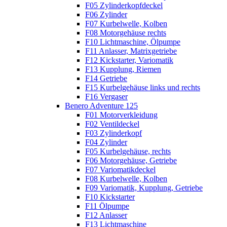
F05 Zylinderkopfdeckel
F06 Zylinder
F07 Kurbelwelle, Kolben
F08 Motorgehäuse rechts
F10 Lichtmaschine, Ölpumpe
F11 Anlasser, Matrixgetriebe
F12 Kickstarter, Variomatik
F13 Kupplung, Riemen
F14 Getriebe
F15 Kurbelgehäuse links und rechts
F16 Vergaser
Benero Adventure 125
F01 Motorverkleidung
F02 Ventildeckel
F03 Zylinderkopf
F04 Zylinder
F05 Kurbelgehäuse, rechts
F06 Motorgehäuse, Getriebe
F07 Variomatikdeckel
F08 Kurbelwelle, Kolben
F09 Variomatik, Kupplung, Getriebe
F10 Kickstarter
F11 Ölpumpe
F12 Anlasser
F13 Lichtmaschine