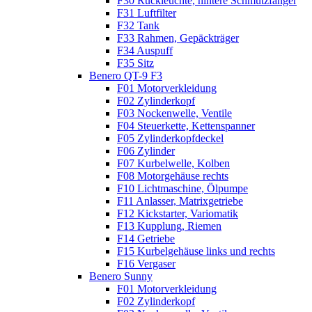
F30 Rückleuchte, hintere Schmutzfänger
F31 Luftfilter
F32 Tank
F33 Rahmen, Gepäckträger
F34 Auspuff
F35 Sitz
Benero QT-9 F3
F01 Motorverkleidung
F02 Zylinderkopf
F03 Nockenwelle, Ventile
F04 Steuerkette, Kettenspanner
F05 Zylinderkopfdeckel
F06 Zylinder
F07 Kurbelwelle, Kolben
F08 Motorgehäuse rechts
F10 Lichtmaschine, Ölpumpe
F11 Anlasser, Matrixgetriebe
F12 Kickstarter, Variomatik
F13 Kupplung, Riemen
F14 Getriebe
F15 Kurbelgehäuse links und rechts
F16 Vergaser
Benero Sunny
F01 Motorverkleidung
F02 Zylinderkopf