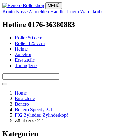
MENÜ
Konto
Kasse
Anmelden
Händler Login
Warenkorb
Hotline 0176-36380883
Roller 50 ccm
Roller 125 ccm
Helme
Zubehör
Ersatzteile
Tuningteile
Home
Ersatzteile
Benero
Benero Speedy 2-T
F02 Zylinder, Zylinderkopf
Zündkerze 2T
Kategorien