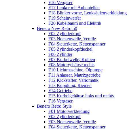
F16 Vergaser
F17 Lenker mit Anbauteilen
F18 Blinker vorne, Lenksäulenverkleidung
F19 Scheinwerfer
F20 Kabelbaum und Elektrik
Benero New Retro 50
F02 Zylinderkopf
F03 Nockenwelle, Ventile
F04 Steuerkette, Kettenspanner
F05 Zylinderkopfdeckel
F06 Zylinder
F07 Kurbelwelle, Kolben
F08 Motorgehäuse rechts
F10 Lichtmaschine, Ölpumpe
F11 Anlasser, Matrixgetriebe
F12 Kickstarter, Variomatik
F13 Kupplung, Riemen
F14 Getriebe
F15 Kurbelgehäuse links und rechts
F16 Vergaser
Benero Retro Style
F01 Motorverkleidung
F02 Zylinderkopf
F03 Nockenwelle, Ventile
F04 Steuerkette, Kettenspanner