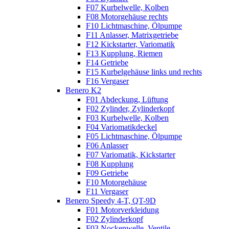
F07 Kurbelwelle, Kolben
F08 Motorgehäuse rechts
F10 Lichtmaschine, Ölpumpe
F11 Anlasser, Matrixgetriebe
F12 Kickstarter, Variomatik
F13 Kupplung, Riemen
F14 Getriebe
F15 Kurbelgehäuse links und rechts
F16 Vergaser
Benero K2
F01 Abdeckung, Lüftung
F02 Zylinder, Zylinderkopf
F03 Kurbelwelle, Kolben
F04 Variomatikdeckel
F05 Lichtmaschine, Ölpumpe
F06 Anlasser
F07 Variomatik, Kickstarter
F08 Kupplung
F09 Getriebe
F10 Motorgehäuse
F11 Vergaser
Benero Speedy 4-T, QT-9D
F01 Motorverkleidung
F02 Zylinderkopf
F03 Nockenwelle, Ventile