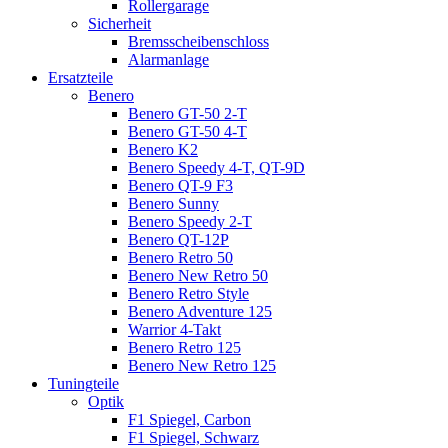
Rollergarage
Sicherheit
Bremsscheibenschloss
Alarmanlage
Ersatzteile
Benero
Benero GT-50 2-T
Benero GT-50 4-T
Benero K2
Benero Speedy 4-T, QT-9D
Benero QT-9 F3
Benero Sunny
Benero Speedy 2-T
Benero QT-12P
Benero Retro 50
Benero New Retro 50
Benero Retro Style
Benero Adventure 125
Warrior 4-Takt
Benero Retro 125
Benero New Retro 125
Tuningteile
Optik
F1 Spiegel, Carbon
F1 Spiegel, Schwarz