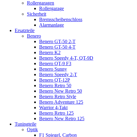
Rollergaragen
Rollergarage
Sicherheit
Bremsscheibenschloss
Alarmanlage
Ersatzteile
Benero
Benero GT-50 2-T
Benero GT-50 4-T
Benero K2
Benero Speedy 4-T, QT-9D
Benero QT-9 F3
Benero Sunny
Benero Speedy 2-T
Benero QT-12P
Benero Retro 50
Benero New Retro 50
Benero Retro Style
Benero Adventure 125
Warrior 4-Takt
Benero Retro 125
Benero New Retro 125
Tuningteile
Optik
F1 Spiegel, Carbon