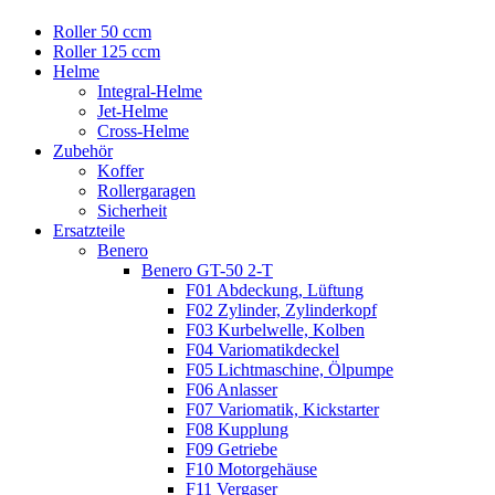
Roller 50 ccm
Roller 125 ccm
Helme
Integral-Helme
Jet-Helme
Cross-Helme
Zubehör
Koffer
Rollergaragen
Sicherheit
Ersatzteile
Benero
Benero GT-50 2-T
F01 Abdeckung, Lüftung
F02 Zylinder, Zylinderkopf
F03 Kurbelwelle, Kolben
F04 Variomatikdeckel
F05 Lichtmaschine, Ölpumpe
F06 Anlasser
F07 Variomatik, Kickstarter
F08 Kupplung
F09 Getriebe
F10 Motorgehäuse
F11 Vergaser