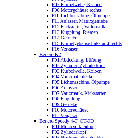
F07 Kurbelwelle, Kolben
F08 Motorgehäuse rechts
F10 Lichtmaschine, Ölpumpe
F11 Anlasser, Matrixgetriebe
F12 Kickstarter, Variomatik
F13 Kupplung, Riemen
F14 Getriebe
F15 Kurbelgehäuse links und rechts
F16 Vergaser
Benero K2
F01 Abdeckung, Lüftung
F02 Zylinder, Zylinderkopf
F03 Kurbelwelle, Kolben
F04 Variomatikdeckel
F05 Lichtmaschine, Ölpumpe
F06 Anlasser
F07 Variomatik, Kickstarter
F08 Kupplung
F09 Getriebe
F10 Motorgehäuse
F11 Vergaser
Benero Speedy 4-T, QT-9D
F01 Motorverkleidung
F02 Zylinderkopf
F03 Nockenwelle, Ventile