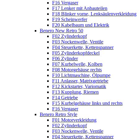
F16 Vergaser
F17 Lenker mit Anbauteilen
F18 Blinker vorne, Lenksäulenverkleidung
F19 Scheinwerfer
F20 Kabelbaum und Elektrik
Benero New Retro 50
F02 Zylinderkopf
F03 Nockenwelle, Ventile
F04 Steuerkette, Kettenspanner
F05 Zylinderkopfdeckel
F06 Zylinder
F07 Kurbelwelle, Kolben
F08 Motorgehäuse rechts
F10 Lichtmaschine, Ölpumpe
F11 Anlasser, Matrixgetriebe
F12 Kickstarter, Variomatik
F13 Kupplung, Riemen
F14 Getriebe
F15 Kurbelgehäuse links und rechts
F16 Vergaser
Benero Retro Style
F01 Motorverkleidung
F02 Zylinderkopf
F03 Nockenwelle, Ventile
F04 Steuerkette, Kettenspanner