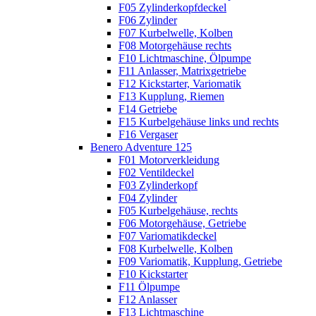
F05 Zylinderkopfdeckel
F06 Zylinder
F07 Kurbelwelle, Kolben
F08 Motorgehäuse rechts
F10 Lichtmaschine, Ölpumpe
F11 Anlasser, Matrixgetriebe
F12 Kickstarter, Variomatik
F13 Kupplung, Riemen
F14 Getriebe
F15 Kurbelgehäuse links und rechts
F16 Vergaser
Benero Adventure 125
F01 Motorverkleidung
F02 Ventildeckel
F03 Zylinderkopf
F04 Zylinder
F05 Kurbelgehäuse, rechts
F06 Motorgehäuse, Getriebe
F07 Variomatikdeckel
F08 Kurbelwelle, Kolben
F09 Variomatik, Kupplung, Getriebe
F10 Kickstarter
F11 Ölpumpe
F12 Anlasser
F13 Lichtmaschine