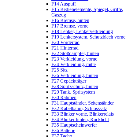
F14 Auspuff
F15 Bedienelemente, Spiegel, Griffe,
Gaszug
F16 Bremse, hinten
F17 Bremse, vorne
F18 Lenker, Lenkerverkleidung
F19 Lenkersystem, Schutzblech vorne
F20 Vorderrad
F21 Hinterrad
F22 Stoßdämpfer, hinten
F23 Verkleidung, vorne
F24 Verkleidung, mitte
F25 Sitz
F26 Verkleidung, hinten
F27 Gepäckträger
F28 Spritzschutz, hinten
F29 Tank, Spritsystem
F30 Rahmen
F31 Hauptständer, Seitenständer
F32 Kabelbaum, Schlosssatz
F33 Blinker vorne, Blinkerrelais
F34 Blinker hinten, Rücklicht
F35 Hauptscheinwerfer
F36 Batterie
F37 Tacho