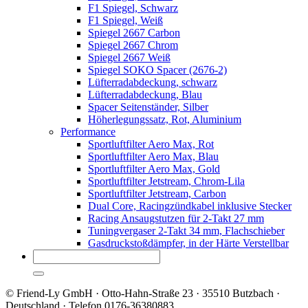
F1 Spiegel, Schwarz
F1 Spiegel, Weiß
Spiegel 2667 Carbon
Spiegel 2667 Chrom
Spiegel 2667 Weiß
Spiegel SOKO Spacer (2676-2)
Lüfterradabdeckung, schwarz
Lüfterradabdeckung, Blau
Spacer Seitenständer, Silber
Höherlegungssatz, Rot, Aluminium
Performance
Sportluftfilter Aero Max, Rot
Sportluftfilter Aero Max, Blau
Sportluftfilter Aero Max, Gold
Sportluftfilter Jetstream, Chrom-Lila
Sportluftfilter Jetstream, Carbon
Dual Core, Racingzündkabel inklusive Stecker
Racing Ansaugstutzen für 2-Takt 27 mm
Tuningvergaser 2-Takt 34 mm, Flachschieber
Gasdruckstoßdämpfer, in der Härte Verstellbar
© Friend-Ly GmbH · Otto-Hahn-Straße 23 · 35510 Butzbach ·
Deutschland · Telefon 0176-36380883