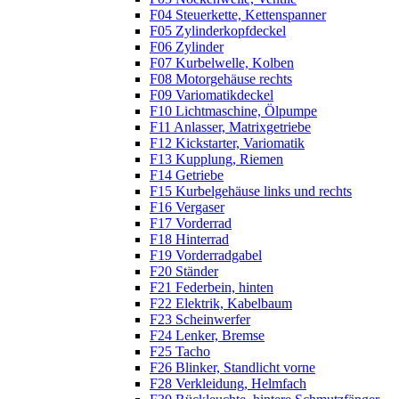
F04 Steuerkette, Kettenspanner
F05 Zylinderkopfdeckel
F06 Zylinder
F07 Kurbelwelle, Kolben
F08 Motorgehäuse rechts
F09 Variomatikdeckel
F10 Lichtmaschine, Ölpumpe
F11 Anlasser, Matrixgetriebe
F12 Kickstarter, Variomatik
F13 Kupplung, Riemen
F14 Getriebe
F15 Kurbelgehäuse links und rechts
F16 Vergaser
F17 Vorderrad
F18 Hinterrad
F19 Vorderradgabel
F20 Ständer
F21 Federbein, hinten
F22 Elektrik, Kabelbaum
F23 Scheinwerfer
F24 Lenker, Bremse
F25 Tacho
F26 Blinker, Standlicht vorne
F28 Verkleidung, Helmfach