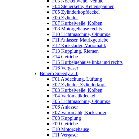
F03 Nockenwelle, Ventile
F04 Steuerkette, Kettenspanner
F05 Zylinderkopfdeckel
F06 Zylinder
F07 Kurbelwelle, Kolben
F08 Motorgehäuse rechts
F10 Lichtmaschine, Ölpumpe
F11 Anlasser, Matrixgetriebe
F12 Kickstarter, Variomatik
F13 Kupplung, Riemen
F14 Getriebe
F15 Kurbelgehäuse links und rechts
F16 Vergaser
Benero Speedy 2-T
F01 Abdeckung, Lüftung
F02 Zylinder, Zylinderkopf
F03 Kurbelwelle, Kolben
F04 Variomatikdeckel
F05 Lichtmaschine, Ölpumpe
F06 Anlasser
F07 Variomatik, Kickstarter
F08 Kupplung
F09 Getriebe
F10 Motorgehäuse
F11 Vergaser