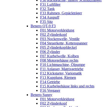
F30 Rückleuchte, hintere Schmutzfänger
F31 Luftfilter
F32 Tank
F33 Rahmen, Gepäckträger
F34 Auspuff
F35 Sitz
Benero QT-9 F3
F01 Motorverkleidung
F02 Zylinderkopf
F03 Nockenwelle, Ventile
F04 Steuerkette, Kettenspanner
F05 Zylinderkopfdeckel
F06 Zylinder
F07 Kurbelwelle, Kolben
F08 Motorgehäuse rechts
F10 Lichtmaschine, Ölpumpe
F11 Anlasser, Matrixgetriebe
F12 Kickstarter, Variomatik
F13 Kupplung, Riemen
F14 Getriebe
F15 Kurbelgehäuse links und rechts
F16 Vergaser
Benero Sunny
F01 Motorverkleidung
F02 Zylinderkopf