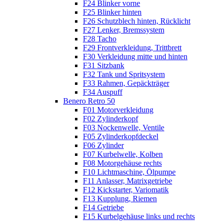
F24 Blinker vorne
F25 Blinker hinten
F26 Schutzblech hinten, Rücklicht
F27 Lenker, Bremssystem
F28 Tacho
F29 Frontverkleidung, Trittbrett
F30 Verkleidung mitte und hinten
F31 Sitzbank
F32 Tank und Spritsystem
F33 Rahmen, Gepäckträger
F34 Auspuff
Benero Retro 50
F01 Motorverkleidung
F02 Zylinderkopf
F03 Nockenwelle, Ventile
F05 Zylinderkopfdeckel
F06 Zylinder
F07 Kurbelwelle, Kolben
F08 Motorgehäuse rechts
F10 Lichtmaschine, Ölpumpe
F11 Anlasser, Matrixgetriebe
F12 Kickstarter, Variomatik
F13 Kupplung, Riemen
F14 Getriebe
F15 Kurbelgehäuse links und rechts