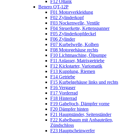
F12 Öltank
Benero QT-12P
F01 Motorverkleidung
F02 Zylinderkopf
F03 Nockenwelle, Ventile
F04 Steuerkette, Kettenspanner
F05 Zylinderkopfdeckel
F06 Zylinder
F07 Kurbelwelle, Kolben
F08 Motorgehäuse rechts
F10 Lichtmaschine, Ölpumpe
F11 Anlasser, Matrixgetriebe
F12 Kickstarter, Variomatik
F13 Kupplung, Riemen
F14 Getriebe
F15 Kurbelgehäuse links und rechts
F16 Vergaser
F17 Vorderrad
F18 Hinterrad
F19 Gabeljoch, Dämpfer vorne
F20 Dämpfer hinten
F21 Hauptständer, Seitenständer
F22 Kabelbaum mit Anbauteilen,
Zündschloss
F23 Hauptscheinwerfer