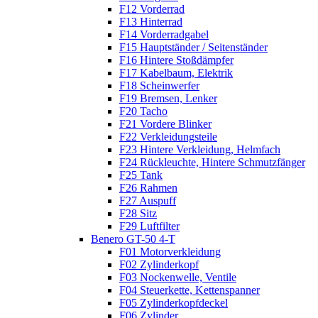
F12 Vorderrad
F13 Hinterrad
F14 Vorderradgabel
F15 Hauptständer / Seitenständer
F16 Hintere Stoßdämpfer
F17 Kabelbaum, Elektrik
F18 Scheinwerfer
F19 Bremsen, Lenker
F20 Tacho
F21 Vordere Blinker
F22 Verkleidungsteile
F23 Hintere Verkleidung, Helmfach
F24 Rückleuchte, Hintere Schmutzfänger
F25 Tank
F26 Rahmen
F27 Auspuff
F28 Sitz
F29 Luftfilter
Benero GT-50 4-T
F01 Motorverkleidung
F02 Zylinderkopf
F03 Nockenwelle, Ventile
F04 Steuerkette, Kettenspanner
F05 Zylinderkopfdeckel
F06 Zylinder