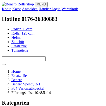
MENÜ
Konto
Kasse
Anmelden
Händler Login
Warenkorb
Hotline 0176-36380883
Roller 50 ccm
Roller 125 ccm
Helme
Zubehör
Ersatzteile
Tuningteile
Home
Ersatzteile
Benero
Benero Speedy 2-T
F04 Variomatikdeckel
Führungshülse 10×8.5×14
Kategorien