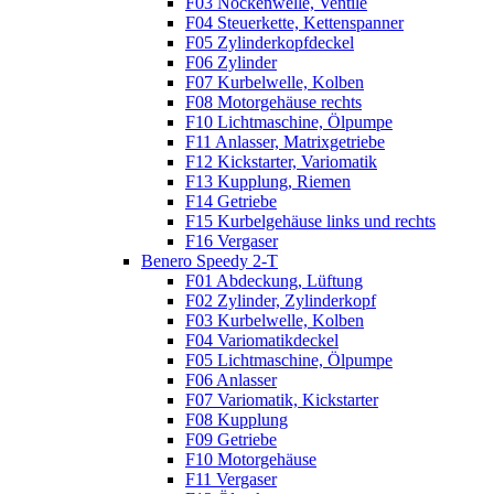
F03 Nockenwelle, Ventile
F04 Steuerkette, Kettenspanner
F05 Zylinderkopfdeckel
F06 Zylinder
F07 Kurbelwelle, Kolben
F08 Motorgehäuse rechts
F10 Lichtmaschine, Ölpumpe
F11 Anlasser, Matrixgetriebe
F12 Kickstarter, Variomatik
F13 Kupplung, Riemen
F14 Getriebe
F15 Kurbelgehäuse links und rechts
F16 Vergaser
Benero Speedy 2-T
F01 Abdeckung, Lüftung
F02 Zylinder, Zylinderkopf
F03 Kurbelwelle, Kolben
F04 Variomatikdeckel
F05 Lichtmaschine, Ölpumpe
F06 Anlasser
F07 Variomatik, Kickstarter
F08 Kupplung
F09 Getriebe
F10 Motorgehäuse
F11 Vergaser