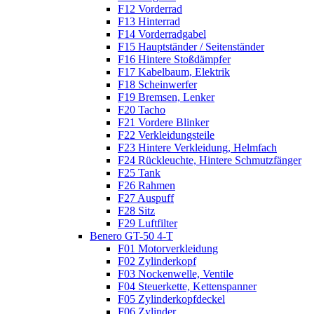
F12 Vorderrad
F13 Hinterrad
F14 Vorderradgabel
F15 Hauptständer / Seitenständer
F16 Hintere Stoßdämpfer
F17 Kabelbaum, Elektrik
F18 Scheinwerfer
F19 Bremsen, Lenker
F20 Tacho
F21 Vordere Blinker
F22 Verkleidungsteile
F23 Hintere Verkleidung, Helmfach
F24 Rückleuchte, Hintere Schmutzfänger
F25 Tank
F26 Rahmen
F27 Auspuff
F28 Sitz
F29 Luftfilter
Benero GT-50 4-T
F01 Motorverkleidung
F02 Zylinderkopf
F03 Nockenwelle, Ventile
F04 Steuerkette, Kettenspanner
F05 Zylinderkopfdeckel
F06 Zylinder