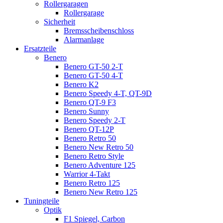
Rollergaragen
Rollergarage
Sicherheit
Bremsscheibenschloss
Alarmanlage
Ersatzteile
Benero
Benero GT-50 2-T
Benero GT-50 4-T
Benero K2
Benero Speedy 4-T, QT-9D
Benero QT-9 F3
Benero Sunny
Benero Speedy 2-T
Benero QT-12P
Benero Retro 50
Benero New Retro 50
Benero Retro Style
Benero Adventure 125
Warrior 4-Takt
Benero Retro 125
Benero New Retro 125
Tuningteile
Optik
F1 Spiegel, Carbon