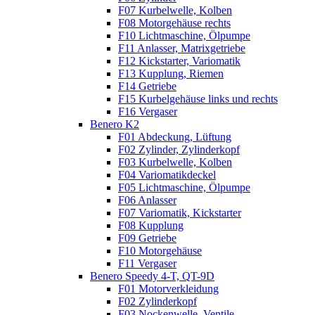
F07 Kurbelwelle, Kolben
F08 Motorgehäuse rechts
F10 Lichtmaschine, Ölpumpe
F11 Anlasser, Matrixgetriebe
F12 Kickstarter, Variomatik
F13 Kupplung, Riemen
F14 Getriebe
F15 Kurbelgehäuse links und rechts
F16 Vergaser
Benero K2
F01 Abdeckung, Lüftung
F02 Zylinder, Zylinderkopf
F03 Kurbelwelle, Kolben
F04 Variomatikdeckel
F05 Lichtmaschine, Ölpumpe
F06 Anlasser
F07 Variomatik, Kickstarter
F08 Kupplung
F09 Getriebe
F10 Motorgehäuse
F11 Vergaser
Benero Speedy 4-T, QT-9D
F01 Motorverkleidung
F02 Zylinderkopf
F03 Nockenwelle, Ventile