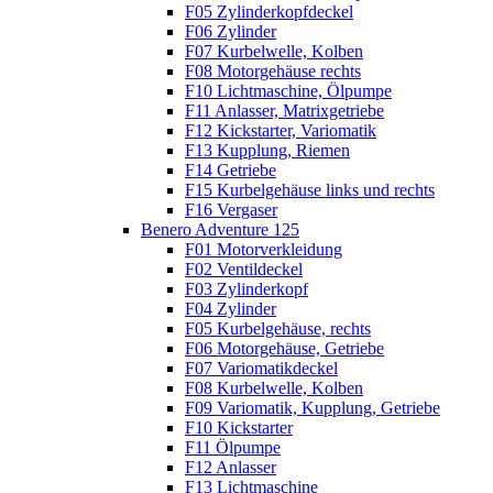
F05 Zylinderkopfdeckel
F06 Zylinder
F07 Kurbelwelle, Kolben
F08 Motorgehäuse rechts
F10 Lichtmaschine, Ölpumpe
F11 Anlasser, Matrixgetriebe
F12 Kickstarter, Variomatik
F13 Kupplung, Riemen
F14 Getriebe
F15 Kurbelgehäuse links und rechts
F16 Vergaser
Benero Adventure 125
F01 Motorverkleidung
F02 Ventildeckel
F03 Zylinderkopf
F04 Zylinder
F05 Kurbelgehäuse, rechts
F06 Motorgehäuse, Getriebe
F07 Variomatikdeckel
F08 Kurbelwelle, Kolben
F09 Variomatik, Kupplung, Getriebe
F10 Kickstarter
F11 Ölpumpe
F12 Anlasser
F13 Lichtmaschine