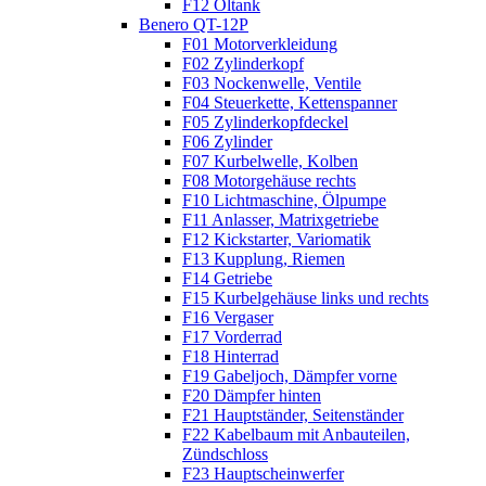
F12 Öltank
Benero QT-12P
F01 Motorverkleidung
F02 Zylinderkopf
F03 Nockenwelle, Ventile
F04 Steuerkette, Kettenspanner
F05 Zylinderkopfdeckel
F06 Zylinder
F07 Kurbelwelle, Kolben
F08 Motorgehäuse rechts
F10 Lichtmaschine, Ölpumpe
F11 Anlasser, Matrixgetriebe
F12 Kickstarter, Variomatik
F13 Kupplung, Riemen
F14 Getriebe
F15 Kurbelgehäuse links und rechts
F16 Vergaser
F17 Vorderrad
F18 Hinterrad
F19 Gabeljoch, Dämpfer vorne
F20 Dämpfer hinten
F21 Hauptständer, Seitenständer
F22 Kabelbaum mit Anbauteilen,
Zündschloss
F23 Hauptscheinwerfer