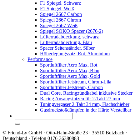
F1 Spiegel, Schwarz
F1 Spiegel, Weiß
Spiegel 2667 Carbon
Spiegel 2667 Chrom
Spiegel 2667 Weiß
Spiegel SOKO Spacer (2676-2)
Lüfterradabdeckung, schwarz
Lüfterradabdeckung, Blau
Spacer Seitenständer, Silber
Höherlegungssatz, Rot, Aluminium
Performance
Sportluftfilter Aero Max, Rot
Sportluftfilter Aero Max, Blau
Sportluftfilter Aero Max, Gold
Sportluftfilter Jetstream, Chrom-Lila
Sportluftfilter Jetstream, Carbon
Dual Core, Racingzündkabel inklusive Stecker
Racing Ansaugstutzen für 2-Takt 27 mm
Tuningvergaser 2-Takt 34 mm, Flachschieber
Gasdruckstoßdämpfer, in der Härte Verstellbar
© Friend-Ly GmbH · Otto-Hahn-Straße 23 · 35510 Butzbach ·
Deutschland · Telefon 0176-36380883