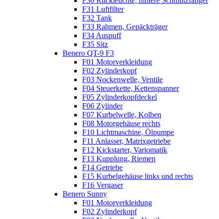
F30 Rückleuchte, hintere Schmutzfänger
F31 Luftfilter
F32 Tank
F33 Rahmen, Gepäckträger
F34 Auspuff
F35 Sitz
Benero QT-9 F3
F01 Motorverkleidung
F02 Zylinderkopf
F03 Nockenwelle, Ventile
F04 Steuerkette, Kettenspanner
F05 Zylinderkopfdeckel
F06 Zylinder
F07 Kurbelwelle, Kolben
F08 Motorgehäuse rechts
F10 Lichtmaschine, Ölpumpe
F11 Anlasser, Matrixgetriebe
F12 Kickstarter, Variomatik
F13 Kupplung, Riemen
F14 Getriebe
F15 Kurbelgehäuse links und rechts
F16 Vergaser
Benero Sunny
F01 Motorverkleidung
F02 Zylinderkopf