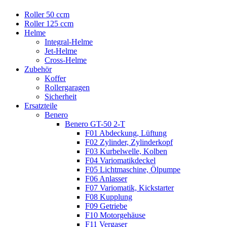
Roller 50 ccm
Roller 125 ccm
Helme
Integral-Helme
Jet-Helme
Cross-Helme
Zubehör
Koffer
Rollergaragen
Sicherheit
Ersatzteile
Benero
Benero GT-50 2-T
F01 Abdeckung, Lüftung
F02 Zylinder, Zylinderkopf
F03 Kurbelwelle, Kolben
F04 Variomatikdeckel
F05 Lichtmaschine, Ölpumpe
F06 Anlasser
F07 Variomatik, Kickstarter
F08 Kupplung
F09 Getriebe
F10 Motorgehäuse
F11 Vergaser