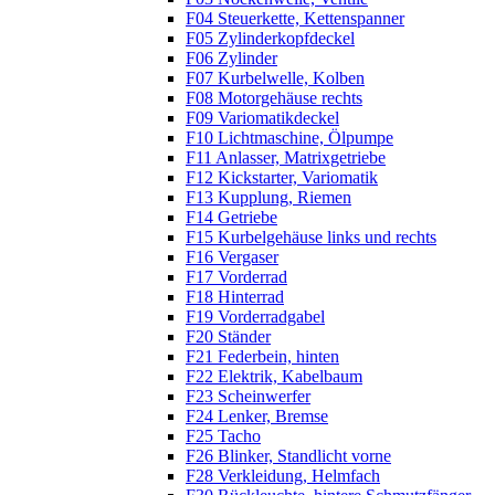
F04 Steuerkette, Kettenspanner
F05 Zylinderkopfdeckel
F06 Zylinder
F07 Kurbelwelle, Kolben
F08 Motorgehäuse rechts
F09 Variomatikdeckel
F10 Lichtmaschine, Ölpumpe
F11 Anlasser, Matrixgetriebe
F12 Kickstarter, Variomatik
F13 Kupplung, Riemen
F14 Getriebe
F15 Kurbelgehäuse links und rechts
F16 Vergaser
F17 Vorderrad
F18 Hinterrad
F19 Vorderradgabel
F20 Ständer
F21 Federbein, hinten
F22 Elektrik, Kabelbaum
F23 Scheinwerfer
F24 Lenker, Bremse
F25 Tacho
F26 Blinker, Standlicht vorne
F28 Verkleidung, Helmfach