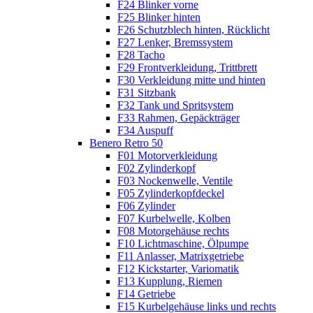
F24 Blinker vorne
F25 Blinker hinten
F26 Schutzblech hinten, Rücklicht
F27 Lenker, Bremssystem
F28 Tacho
F29 Frontverkleidung, Trittbrett
F30 Verkleidung mitte und hinten
F31 Sitzbank
F32 Tank und Spritsystem
F33 Rahmen, Gepäckträger
F34 Auspuff
Benero Retro 50
F01 Motorverkleidung
F02 Zylinderkopf
F03 Nockenwelle, Ventile
F05 Zylinderkopfdeckel
F06 Zylinder
F07 Kurbelwelle, Kolben
F08 Motorgehäuse rechts
F10 Lichtmaschine, Ölpumpe
F11 Anlasser, Matrixgetriebe
F12 Kickstarter, Variomatik
F13 Kupplung, Riemen
F14 Getriebe
F15 Kurbelgehäuse links und rechts