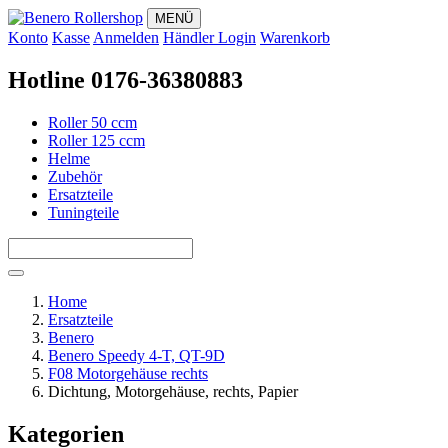
MENÜ
Konto
Kasse
Anmelden
Händler Login
Warenkorb
Hotline 0176-36380883
Roller 50 ccm
Roller 125 ccm
Helme
Zubehör
Ersatzteile
Tuningteile
Home
Ersatzteile
Benero
Benero Speedy 4-T, QT-9D
F08 Motorgehäuse rechts
Dichtung, Motorgehäuse, rechts, Papier
Kategorien