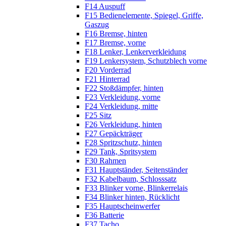
F14 Auspuff
F15 Bedienelemente, Spiegel, Griffe,
Gaszug
F16 Bremse, hinten
F17 Bremse, vorne
F18 Lenker, Lenkerverkleidung
F19 Lenkersystem, Schutzblech vorne
F20 Vorderrad
F21 Hinterrad
F22 Stoßdämpfer, hinten
F23 Verkleidung, vorne
F24 Verkleidung, mitte
F25 Sitz
F26 Verkleidung, hinten
F27 Gepäckträger
F28 Spritzschutz, hinten
F29 Tank, Spritsystem
F30 Rahmen
F31 Hauptständer, Seitenständer
F32 Kabelbaum, Schlosssatz
F33 Blinker vorne, Blinkerrelais
F34 Blinker hinten, Rücklicht
F35 Hauptscheinwerfer
F36 Batterie
F37 Tacho