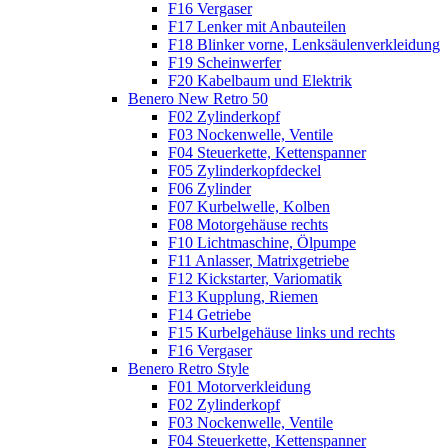
F16 Vergaser
F17 Lenker mit Anbauteilen
F18 Blinker vorne, Lenksäulenverkleidung
F19 Scheinwerfer
F20 Kabelbaum und Elektrik
Benero New Retro 50
F02 Zylinderkopf
F03 Nockenwelle, Ventile
F04 Steuerkette, Kettenspanner
F05 Zylinderkopfdeckel
F06 Zylinder
F07 Kurbelwelle, Kolben
F08 Motorgehäuse rechts
F10 Lichtmaschine, Ölpumpe
F11 Anlasser, Matrixgetriebe
F12 Kickstarter, Variomatik
F13 Kupplung, Riemen
F14 Getriebe
F15 Kurbelgehäuse links und rechts
F16 Vergaser
Benero Retro Style
F01 Motorverkleidung
F02 Zylinderkopf
F03 Nockenwelle, Ventile
F04 Steuerkette, Kettenspanner