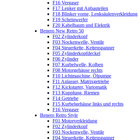
F16 Vergaser
F17 Lenker mit Anbauteilen
F18 Blinker vorne, Lenksäulenverkleidung
F19 Scheinwerfer
F20 Kabelbaum und Elektrik
Benero New Retro 50
F02 Zylinderkopf
F03 Nockenwelle, Ventile
F04 Steuerkette, Kettenspanner
F05 Zylinderkopfdeckel
F06 Zylinder
F07 Kurbelwelle, Kolben
F08 Motorgehäuse rechts
F10 Lichtmaschine, Ölpumpe
F11 Anlasser, Matrixgetriebe
F12 Kickstarter, Variomatik
F13 Kupplung, Riemen
F14 Getriebe
F15 Kurbelgehäuse links und rechts
F16 Vergaser
Benero Retro Style
F01 Motorverkleidung
F02 Zylinderkopf
F03 Nockenwelle, Ventile
F04 Steuerkette, Kettenspanner