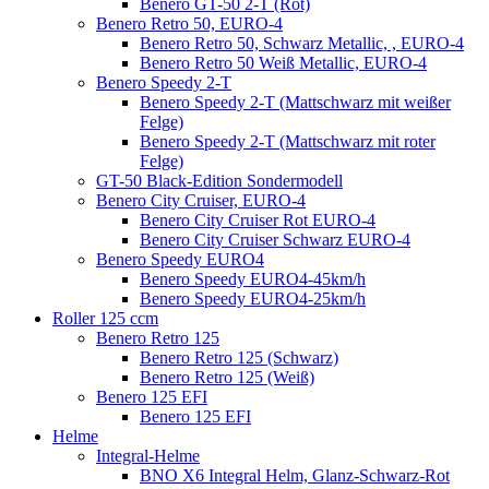
Benero GT-50 2-T (Rot)
Benero Retro 50, EURO-4
Benero Retro 50, Schwarz Metallic, , EURO-4
Benero Retro 50 Weiß Metallic, EURO-4
Benero Speedy 2-T
Benero Speedy 2-T (Mattschwarz mit weißer
Felge)
Benero Speedy 2-T (Mattschwarz mit roter
Felge)
GT-50 Black-Edition Sondermodell
Benero City Cruiser, EURO-4
Benero City Cruiser Rot EURO-4
Benero City Cruiser Schwarz EURO-4
Benero Speedy EURO4
Benero Speedy EURO4-45km/h
Benero Speedy EURO4-25km/h
Roller 125 ccm
Benero Retro 125
Benero Retro 125 (Schwarz)
Benero Retro 125 (Weiß)
Benero 125 EFI
Benero 125 EFI
Helme
Integral-Helme
BNO X6 Integral Helm, Glanz-Schwarz-Rot