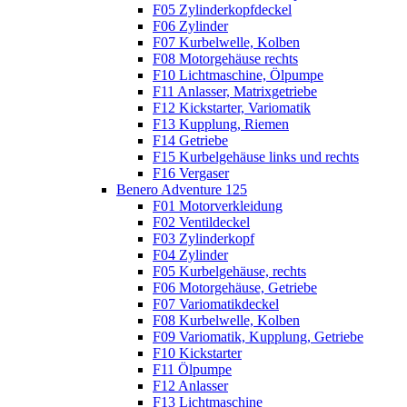
F05 Zylinderkopfdeckel
F06 Zylinder
F07 Kurbelwelle, Kolben
F08 Motorgehäuse rechts
F10 Lichtmaschine, Ölpumpe
F11 Anlasser, Matrixgetriebe
F12 Kickstarter, Variomatik
F13 Kupplung, Riemen
F14 Getriebe
F15 Kurbelgehäuse links und rechts
F16 Vergaser
Benero Adventure 125
F01 Motorverkleidung
F02 Ventildeckel
F03 Zylinderkopf
F04 Zylinder
F05 Kurbelgehäuse, rechts
F06 Motorgehäuse, Getriebe
F07 Variomatikdeckel
F08 Kurbelwelle, Kolben
F09 Variomatik, Kupplung, Getriebe
F10 Kickstarter
F11 Ölpumpe
F12 Anlasser
F13 Lichtmaschine