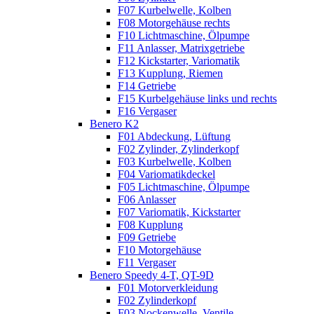
F07 Kurbelwelle, Kolben
F08 Motorgehäuse rechts
F10 Lichtmaschine, Ölpumpe
F11 Anlasser, Matrixgetriebe
F12 Kickstarter, Variomatik
F13 Kupplung, Riemen
F14 Getriebe
F15 Kurbelgehäuse links und rechts
F16 Vergaser
Benero K2
F01 Abdeckung, Lüftung
F02 Zylinder, Zylinderkopf
F03 Kurbelwelle, Kolben
F04 Variomatikdeckel
F05 Lichtmaschine, Ölpumpe
F06 Anlasser
F07 Variomatik, Kickstarter
F08 Kupplung
F09 Getriebe
F10 Motorgehäuse
F11 Vergaser
Benero Speedy 4-T, QT-9D
F01 Motorverkleidung
F02 Zylinderkopf
F03 Nockenwelle, Ventile