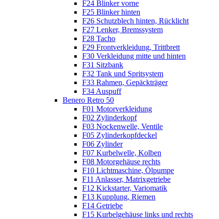
F24 Blinker vorne
F25 Blinker hinten
F26 Schutzblech hinten, Rücklicht
F27 Lenker, Bremssystem
F28 Tacho
F29 Frontverkleidung, Trittbrett
F30 Verkleidung mitte und hinten
F31 Sitzbank
F32 Tank und Spritsystem
F33 Rahmen, Gepäckträger
F34 Auspuff
Benero Retro 50
F01 Motorverkleidung
F02 Zylinderkopf
F03 Nockenwelle, Ventile
F05 Zylinderkopfdeckel
F06 Zylinder
F07 Kurbelwelle, Kolben
F08 Motorgehäuse rechts
F10 Lichtmaschine, Ölpumpe
F11 Anlasser, Matrixgetriebe
F12 Kickstarter, Variomatik
F13 Kupplung, Riemen
F14 Getriebe
F15 Kurbelgehäuse links und rechts