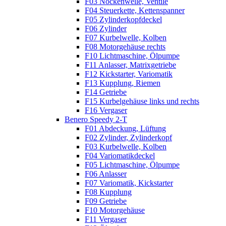
F03 Nockenwelle, Ventile
F04 Steuerkette, Kettenspanner
F05 Zylinderkopfdeckel
F06 Zylinder
F07 Kurbelwelle, Kolben
F08 Motorgehäuse rechts
F10 Lichtmaschine, Ölpumpe
F11 Anlasser, Matrixgetriebe
F12 Kickstarter, Variomatik
F13 Kupplung, Riemen
F14 Getriebe
F15 Kurbelgehäuse links und rechts
F16 Vergaser
Benero Speedy 2-T
F01 Abdeckung, Lüftung
F02 Zylinder, Zylinderkopf
F03 Kurbelwelle, Kolben
F04 Variomatikdeckel
F05 Lichtmaschine, Ölpumpe
F06 Anlasser
F07 Variomatik, Kickstarter
F08 Kupplung
F09 Getriebe
F10 Motorgehäuse
F11 Vergaser