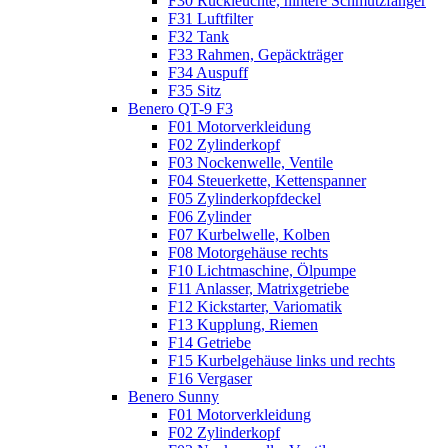
F30 Rückleuchte, hintere Schmutzfänger
F31 Luftfilter
F32 Tank
F33 Rahmen, Gepäckträger
F34 Auspuff
F35 Sitz
Benero QT-9 F3
F01 Motorverkleidung
F02 Zylinderkopf
F03 Nockenwelle, Ventile
F04 Steuerkette, Kettenspanner
F05 Zylinderkopfdeckel
F06 Zylinder
F07 Kurbelwelle, Kolben
F08 Motorgehäuse rechts
F10 Lichtmaschine, Ölpumpe
F11 Anlasser, Matrixgetriebe
F12 Kickstarter, Variomatik
F13 Kupplung, Riemen
F14 Getriebe
F15 Kurbelgehäuse links und rechts
F16 Vergaser
Benero Sunny
F01 Motorverkleidung
F02 Zylinderkopf