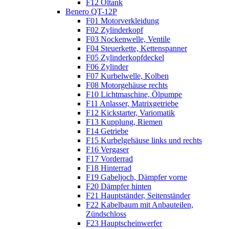
F12 Öltank
Benero QT-12P
F01 Motorverkleidung
F02 Zylinderkopf
F03 Nockenwelle, Ventile
F04 Steuerkette, Kettenspanner
F05 Zylinderkopfdeckel
F06 Zylinder
F07 Kurbelwelle, Kolben
F08 Motorgehäuse rechts
F10 Lichtmaschine, Ölpumpe
F11 Anlasser, Matrixgetriebe
F12 Kickstarter, Variomatik
F13 Kupplung, Riemen
F14 Getriebe
F15 Kurbelgehäuse links und rechts
F16 Vergaser
F17 Vorderrad
F18 Hinterrad
F19 Gabeljoch, Dämpfer vorne
F20 Dämpfer hinten
F21 Hauptständer, Seitenständer
F22 Kabelbaum mit Anbauteilen,
Zündschloss
F23 Hauptscheinwerfer