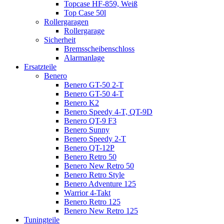
Topcase HF-859, Weiß
Top Case 50l
Rollergaragen
Rollergarage
Sicherheit
Bremsscheibenschloss
Alarmanlage
Ersatzteile
Benero
Benero GT-50 2-T
Benero GT-50 4-T
Benero K2
Benero Speedy 4-T, QT-9D
Benero QT-9 F3
Benero Sunny
Benero Speedy 2-T
Benero QT-12P
Benero Retro 50
Benero New Retro 50
Benero Retro Style
Benero Adventure 125
Warrior 4-Takt
Benero Retro 125
Benero New Retro 125
Tuningteile