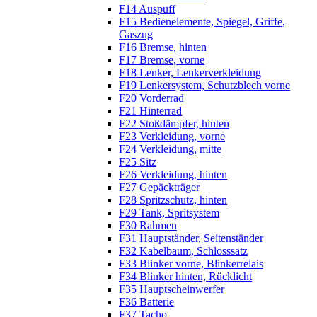
F14 Auspuff
F15 Bedienelemente, Spiegel, Griffe,
Gaszug
F16 Bremse, hinten
F17 Bremse, vorne
F18 Lenker, Lenkerverkleidung
F19 Lenkersystem, Schutzblech vorne
F20 Vorderrad
F21 Hinterrad
F22 Stoßdämpfer, hinten
F23 Verkleidung, vorne
F24 Verkleidung, mitte
F25 Sitz
F26 Verkleidung, hinten
F27 Gepäckträger
F28 Spritzschutz, hinten
F29 Tank, Spritsystem
F30 Rahmen
F31 Hauptständer, Seitenständer
F32 Kabelbaum, Schlosssatz
F33 Blinker vorne, Blinkerrelais
F34 Blinker hinten, Rücklicht
F35 Hauptscheinwerfer
F36 Batterie
F37 Tacho