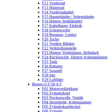
F12 Vorderrad
F13 Hinterrad
F14 Vorderradgabel
F15 Hauptständer / Seitenständer
F16 Hintere Stoßdämpfer
F17 Kabelbaum, Elektrik
F18 Scheinwerfer
F19 Bremsen, Lenker
F20 Tacho
F21 Vordere Blinker
F22 Verkleidungsteile
F23 Hintere Verkleidung, Helmfach
F24 Rückleuchte, Hintere Schmutzfänger
F25 Tank
F26 Rahmen
F27 Auspuff
F28 Sitz
F29 Luftfilter
Benero GT-50 4-T
F01 Motorverkleidung
F02 Zylinderkopf
F03 Nockenwelle, Ventile
F04 Steuerkette, Kettenspanner
F05 Zylinderkopfdeckel
F06 Zylinder