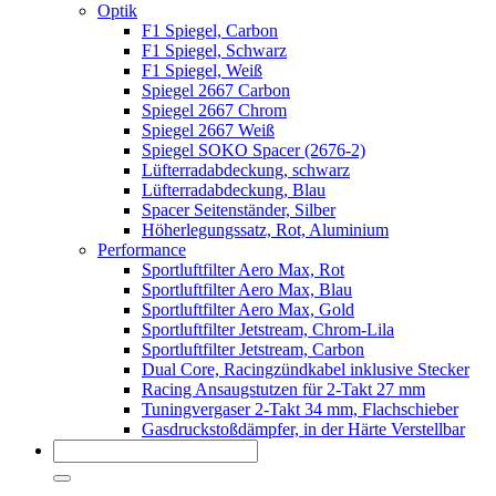
Optik
F1 Spiegel, Carbon
F1 Spiegel, Schwarz
F1 Spiegel, Weiß
Spiegel 2667 Carbon
Spiegel 2667 Chrom
Spiegel 2667 Weiß
Spiegel SOKO Spacer (2676-2)
Lüfterradabdeckung, schwarz
Lüfterradabdeckung, Blau
Spacer Seitenständer, Silber
Höherlegungssatz, Rot, Aluminium
Performance
Sportluftfilter Aero Max, Rot
Sportluftfilter Aero Max, Blau
Sportluftfilter Aero Max, Gold
Sportluftfilter Jetstream, Chrom-Lila
Sportluftfilter Jetstream, Carbon
Dual Core, Racingzündkabel inklusive Stecker
Racing Ansaugstutzen für 2-Takt 27 mm
Tuningvergaser 2-Takt 34 mm, Flachschieber
Gasdruckstoßdämpfer, in der Härte Verstellbar