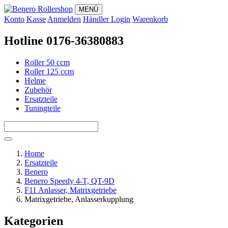
MENÜ
Konto
Kasse
Anmelden
Händler Login
Warenkorb
Hotline 0176-36380883
Roller 50 ccm
Roller 125 ccm
Helme
Zubehör
Ersatzteile
Tuningteile
Home
Ersatzteile
Benero
Benero Speedy 4-T, QT-9D
F11 Anlasser, Matrixgetriebe
Matrixgetriebe, Anlasserkupplung
Kategorien