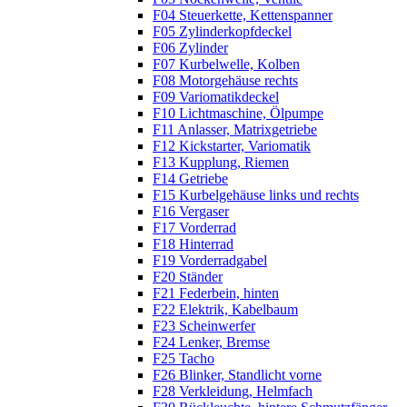
F04 Steuerkette, Kettenspanner
F05 Zylinderkopfdeckel
F06 Zylinder
F07 Kurbelwelle, Kolben
F08 Motorgehäuse rechts
F09 Variomatikdeckel
F10 Lichtmaschine, Ölpumpe
F11 Anlasser, Matrixgetriebe
F12 Kickstarter, Variomatik
F13 Kupplung, Riemen
F14 Getriebe
F15 Kurbelgehäuse links und rechts
F16 Vergaser
F17 Vorderrad
F18 Hinterrad
F19 Vorderradgabel
F20 Ständer
F21 Federbein, hinten
F22 Elektrik, Kabelbaum
F23 Scheinwerfer
F24 Lenker, Bremse
F25 Tacho
F26 Blinker, Standlicht vorne
F28 Verkleidung, Helmfach