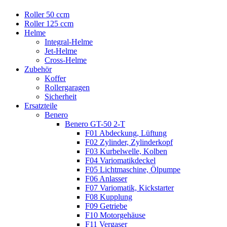
Roller 50 ccm
Roller 125 ccm
Helme
Integral-Helme
Jet-Helme
Cross-Helme
Zubehör
Koffer
Rollergaragen
Sicherheit
Ersatzteile
Benero
Benero GT-50 2-T
F01 Abdeckung, Lüftung
F02 Zylinder, Zylinderkopf
F03 Kurbelwelle, Kolben
F04 Variomatikdeckel
F05 Lichtmaschine, Ölpumpe
F06 Anlasser
F07 Variomatik, Kickstarter
F08 Kupplung
F09 Getriebe
F10 Motorgehäuse
F11 Vergaser