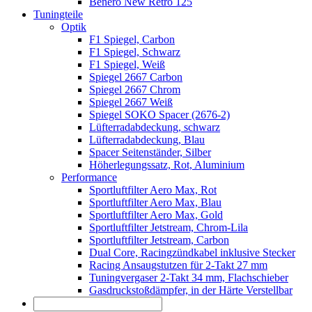
Benero New Retro 125
Tuningteile
Optik
F1 Spiegel, Carbon
F1 Spiegel, Schwarz
F1 Spiegel, Weiß
Spiegel 2667 Carbon
Spiegel 2667 Chrom
Spiegel 2667 Weiß
Spiegel SOKO Spacer (2676-2)
Lüfterradabdeckung, schwarz
Lüfterradabdeckung, Blau
Spacer Seitenständer, Silber
Höherlegungssatz, Rot, Aluminium
Performance
Sportluftfilter Aero Max, Rot
Sportluftfilter Aero Max, Blau
Sportluftfilter Aero Max, Gold
Sportluftfilter Jetstream, Chrom-Lila
Sportluftfilter Jetstream, Carbon
Dual Core, Racingzündkabel inklusive Stecker
Racing Ansaugstutzen für 2-Takt 27 mm
Tuningvergaser 2-Takt 34 mm, Flachschieber
Gasdruckstoßdämpfer, in der Härte Verstellbar