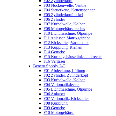
F02 Zylinderkopf
F03 Nockenwelle, Ventile
F04 Steuerkette, Kettenspanner
F05 Zylinderkopfdeckel
F06 Zylinder
F07 Kurbelwelle, Kolben
F08 Motorgehäuse rechts
F10 Lichtmaschine, Ölpumpe
F11 Anlasser, Matrixgetriebe
F12 Kickstarter, Variomatik
F13 Kupplung, Riemen
F14 Getriebe
F15 Kurbelgehäuse links und rechts
F16 Vergaser
Benero Speedy 2-T
F01 Abdeckung, Lüftung
F02 Zylinder, Zylinderkopf
F03 Kurbelwelle, Kolben
F04 Variomatikdeckel
F05 Lichtmaschine, Ölpumpe
F06 Anlasser
F07 Variomatik, Kickstarter
F08 Kupplung
F09 Getriebe
F10 Motorgehäuse