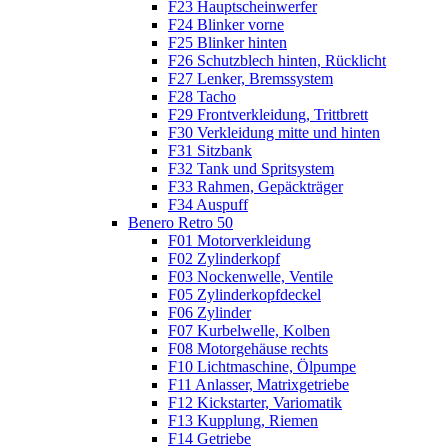
F23 Hauptscheinwerfer
F24 Blinker vorne
F25 Blinker hinten
F26 Schutzblech hinten, Rücklicht
F27 Lenker, Bremssystem
F28 Tacho
F29 Frontverkleidung, Trittbrett
F30 Verkleidung mitte und hinten
F31 Sitzbank
F32 Tank und Spritsystem
F33 Rahmen, Gepäckträger
F34 Auspuff
Benero Retro 50
F01 Motorverkleidung
F02 Zylinderkopf
F03 Nockenwelle, Ventile
F05 Zylinderkopfdeckel
F06 Zylinder
F07 Kurbelwelle, Kolben
F08 Motorgehäuse rechts
F10 Lichtmaschine, Ölpumpe
F11 Anlasser, Matrixgetriebe
F12 Kickstarter, Variomatik
F13 Kupplung, Riemen
F14 Getriebe