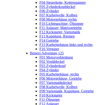
F04 Steuerkette, Kettenspanner
F05 Zylinderkopfdeckel
F06 Zylinder
F07 Kurbelwelle, Kolben
F08 Motorgehäuse rechts
F10 Lichtmaschine, Ölpumpe
F11 Anlasser, Matrixgetriebe
F12 Kickstarter, Variomatik
F13 Kupplung, Riemen
F14 Getriebe
F15 Kurbelgehäuse links und rechts
F16 Vergaser
Benero Adventure 125
F01 Motorverkleidung
F02 Ventildeckel
F03 Zylinderkopf
F04 Zylinder
F05 Kurbelgehäuse, rechts
F06 Motorgehäuse, Getriebe
F07 Variomatikdeckel
F08 Kurbelwelle, Kolben
F09 Variomatik, Kupplung, Getriebe
F10 Kickstarter
F11 Ölpumpe
F12 Anlasser