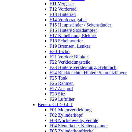
F11 Vergaser
F12 Vorderrad
F13 Hinterrad
F14 Vorderradgabel
F15 Hauptständer / Seitenständer
F16 Hintere Stoßdämpfer
F17 Kabelbaum, Elektrik
F18 Scheinwerfer
F19 Bremsen, Lenker
F20 Tacho
F21 Vordere Blinker
F22 Verkleidungsteile
F23 Hintere Verkleidung, Helmfach
F24 Rückleuchte, Hintere Schmutzfänger
F25 Tank
F26 Rahmen
F27 Auspuff
F28 Sitz
F29 Luftfilter
Benero GT-50 4-T
F01 Motorverkleidung
F02 Zylinderkopf
F03 Nockenwelle, Ventile
F04 Steuerkette, Kettenspanner
F05 Zylinderkopfdeckel