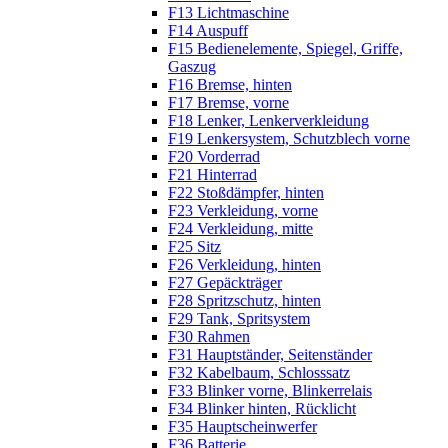
F13 Lichtmaschine
F14 Auspuff
F15 Bedienelemente, Spiegel, Griffe,
Gaszug
F16 Bremse, hinten
F17 Bremse, vorne
F18 Lenker, Lenkerverkleidung
F19 Lenkersystem, Schutzblech vorne
F20 Vorderrad
F21 Hinterrad
F22 Stoßdämpfer, hinten
F23 Verkleidung, vorne
F24 Verkleidung, mitte
F25 Sitz
F26 Verkleidung, hinten
F27 Gepäckträger
F28 Spritzschutz, hinten
F29 Tank, Spritsystem
F30 Rahmen
F31 Hauptständer, Seitenständer
F32 Kabelbaum, Schlosssatz
F33 Blinker vorne, Blinkerrelais
F34 Blinker hinten, Rücklicht
F35 Hauptscheinwerfer
F36 Batterie