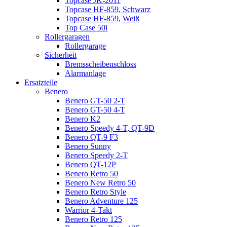
Topcase JK-2011
Topcase HF-859, Schwarz
Topcase HF-859, Weiß
Top Case 50l
Rollergaragen
Rollergarage
Sicherheit
Bremsscheibenschloss
Alarmanlage
Ersatzteile
Benero
Benero GT-50 2-T
Benero GT-50 4-T
Benero K2
Benero Speedy 4-T, QT-9D
Benero QT-9 F3
Benero Sunny
Benero Speedy 2-T
Benero QT-12P
Benero Retro 50
Benero New Retro 50
Benero Retro Style
Benero Adventure 125
Warrior 4-Takt
Benero Retro 125