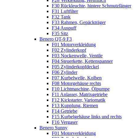
F28 Verkleidung, Helmfach
F30 Rückleuchte, hintere Schmutzfänger
F31 Luftfilter
F32 Tank
F33 Rahmen, Gepäckträger
F34 Auspuff
F35 Sitz
Benero QT-9 F3
F01 Motorverkleidung
F02 Zylinderkopf
F03 Nockenwelle, Ventile
F04 Steuerkette, Kettenspanner
F05 Zylinderkopfdeckel
F06 Zylinder
F07 Kurbelwelle, Kolben
F08 Motorgehäuse rechts
F10 Lichtmaschine, Ölpumpe
F11 Anlasser, Matrixgetriebe
F12 Kickstarter, Variomatik
F13 Kupplung, Riemen
F14 Getriebe
F15 Kurbelgehäuse links und rechts
F16 Vergaser
Benero Sunny
F01 Motorverkleidung