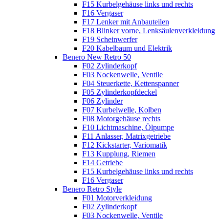
F15 Kurbelgehäuse links und rechts
F16 Vergaser
F17 Lenker mit Anbauteilen
F18 Blinker vorne, Lenksäulenverkleidung
F19 Scheinwerfer
F20 Kabelbaum und Elektrik
Benero New Retro 50
F02 Zylinderkopf
F03 Nockenwelle, Ventile
F04 Steuerkette, Kettenspanner
F05 Zylinderkopfdeckel
F06 Zylinder
F07 Kurbelwelle, Kolben
F08 Motorgehäuse rechts
F10 Lichtmaschine, Ölpumpe
F11 Anlasser, Matrixgetriebe
F12 Kickstarter, Variomatik
F13 Kupplung, Riemen
F14 Getriebe
F15 Kurbelgehäuse links und rechts
F16 Vergaser
Benero Retro Style
F01 Motorverkleidung
F02 Zylinderkopf
F03 Nockenwelle, Ventile