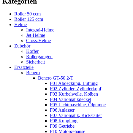
Kategorien
Roller 50 ccm
Roller 125 ccm
Helme
Integral-Helme
Jet-Helme
Cross-Helme
Zubehör
Koffer
Rollergaragen
Sicherheit
Ersatzteile
Benero
Benero GT-50 2-T
F01 Abdeckung, Lüftung
F02 Zylinder, Zylinderkopf
F03 Kurbelwelle, Kolben
F04 Variomatikdeckel
F05 Lichtmaschine, Ölpumpe
F06 Anlasser
F07 Variomatik, Kickstarter
F08 Kupplung
F09 Getriebe
F10 Motorgehäuse