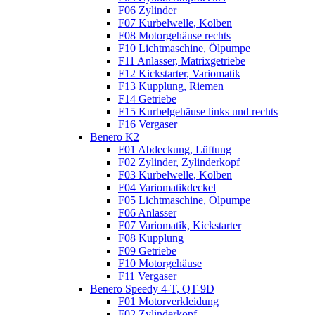
F06 Zylinder
F07 Kurbelwelle, Kolben
F08 Motorgehäuse rechts
F10 Lichtmaschine, Ölpumpe
F11 Anlasser, Matrixgetriebe
F12 Kickstarter, Variomatik
F13 Kupplung, Riemen
F14 Getriebe
F15 Kurbelgehäuse links und rechts
F16 Vergaser
Benero K2
F01 Abdeckung, Lüftung
F02 Zylinder, Zylinderkopf
F03 Kurbelwelle, Kolben
F04 Variomatikdeckel
F05 Lichtmaschine, Ölpumpe
F06 Anlasser
F07 Variomatik, Kickstarter
F08 Kupplung
F09 Getriebe
F10 Motorgehäuse
F11 Vergaser
Benero Speedy 4-T, QT-9D
F01 Motorverkleidung
F02 Zylinderkopf