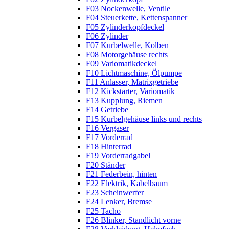
F03 Nockenwelle, Ventile
F04 Steuerkette, Kettenspanner
F05 Zylinderkopfdeckel
F06 Zylinder
F07 Kurbelwelle, Kolben
F08 Motorgehäuse rechts
F09 Variomatikdeckel
F10 Lichtmaschine, Ölpumpe
F11 Anlasser, Matrixgetriebe
F12 Kickstarter, Variomatik
F13 Kupplung, Riemen
F14 Getriebe
F15 Kurbelgehäuse links und rechts
F16 Vergaser
F17 Vorderrad
F18 Hinterrad
F19 Vorderradgabel
F20 Ständer
F21 Federbein, hinten
F22 Elektrik, Kabelbaum
F23 Scheinwerfer
F24 Lenker, Bremse
F25 Tacho
F26 Blinker, Standlicht vorne