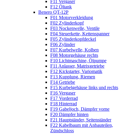
F11 Vergaser
F12 Öltank
Benero QT-12P
F01 Motorverkleidung
F02 Zylinderkopf
F03 Nockenwelle, Ventile
F04 Steuerkette, Kettenspanner
F05 Zylinderkopfdeckel
F06 Zylinder
F07 Kurbelwelle, Kolben
F08 Motorgehäuse rechts
F10 Lichtmaschine, Ölpumpe
F11 Anlasser, Matrixgetriebe
F12 Kickstarter, Variomatik
F13 Kupplung, Riemen
F14 Getriebe
F15 Kurbelgehäuse links und rechts
F16 Vergaser
F17 Vorderrad
F18 Hinterrad
F19 Gabeljoch, Dämpfer vorne
F20 Dämpfer hinten
F21 Hauptständer, Seitenständer
F22 Kabelbaum mit Anbauteilen,
Zündschloss