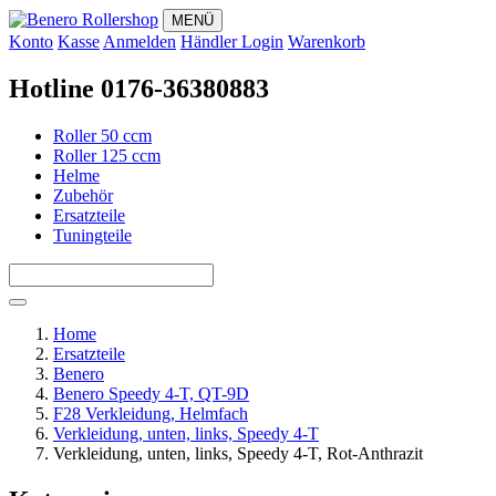
MENÜ
Konto
Kasse
Anmelden
Händler Login
Warenkorb
Hotline 0176-36380883
Roller 50 ccm
Roller 125 ccm
Helme
Zubehör
Ersatzteile
Tuningteile
Home
Ersatzteile
Benero
Benero Speedy 4-T, QT-9D
F28 Verkleidung, Helmfach
Verkleidung, unten, links, Speedy 4-T
Verkleidung, unten, links, Speedy 4-T, Rot-Anthrazit