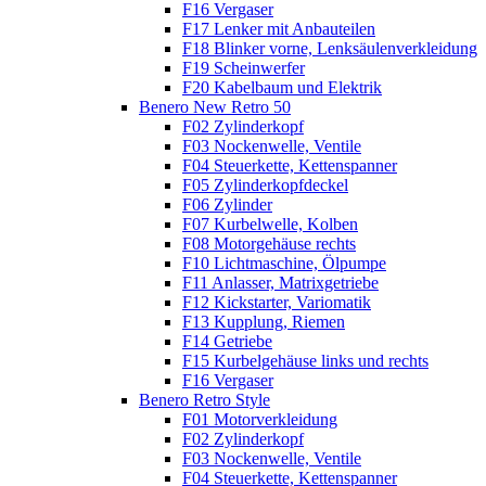
F16 Vergaser
F17 Lenker mit Anbauteilen
F18 Blinker vorne, Lenksäulenverkleidung
F19 Scheinwerfer
F20 Kabelbaum und Elektrik
Benero New Retro 50
F02 Zylinderkopf
F03 Nockenwelle, Ventile
F04 Steuerkette, Kettenspanner
F05 Zylinderkopfdeckel
F06 Zylinder
F07 Kurbelwelle, Kolben
F08 Motorgehäuse rechts
F10 Lichtmaschine, Ölpumpe
F11 Anlasser, Matrixgetriebe
F12 Kickstarter, Variomatik
F13 Kupplung, Riemen
F14 Getriebe
F15 Kurbelgehäuse links und rechts
F16 Vergaser
Benero Retro Style
F01 Motorverkleidung
F02 Zylinderkopf
F03 Nockenwelle, Ventile
F04 Steuerkette, Kettenspanner