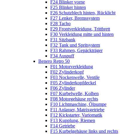
F24 Blinker vorne
F25 Blinker hinten
F26 Schutzblech hinten, Rücklicht
F27 Lenker, Bremssystem
F28 Tacho
F29 Frontverkleidung, Trittbrett
F30 Verkleidung mitte und hinten
F31 Sitzbank
F32 Tank und Spritsystem
F33 Rahmen, Gepäckträger
F34 Auspuff
Benero Retro 50
F01 Motorverkleidung
F02 Zylinderkopf
F03 Nockenwelle, Ventile
F05 Zylinderkopfdeckel
F06 Zylinder
F07 Kurbelwelle, Kolben
F08 Motorgehäuse rechts
F10 Lichtmaschine, Ölpumpe
F11 Anlasser, Matrixgetriebe
F12 Kickstarter, Variomatik
F13 Kupplung, Riemen
F14 Getriebe
F15 Kurbelgehäuse links und rechts