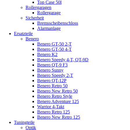
Top Case 50l
Rollergaragen
Rollergarage
Sicherheit
Bremsscheibenschloss
Alarmanlage
Ersatzteile
Benero
Benero GT-50 2-T
Benero GT-50 4-T
Benero K2
Benero Speedy 4-T, QT-9D
Benero QT-9 F3
Benero Sunny
Benero Speedy 2-T
Benero QT-12P
Benero Retro 50
Benero New Retro 50
Benero Retro Style
Benero Adventure 125
Warrior 4-Takt
Benero Retro 125
Benero New Retro 125
Tuningteile
Optik