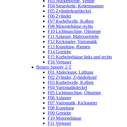
F03 Nockenwelle, Ventile
F04 Steuerkette, Kettenspanner
F05 Zylinderkopfdeckel
F06 Zylinder
F07 Kurbelwelle, Kolben
F08 Motorgehäuse rechts
F10 Lichtmaschine, Ölpumpe
F11 Anlasser, Matrixgetriebe
F12 Kickstarter, Variomatik
F13 Kupplung, Riemen
F14 Getriebe
F15 Kurbelgehäuse links und rechts
F16 Vergaser
Benero Speedy 2-T
F01 Abdeckung, Lüftung
F02 Zylinder, Zylinderkopf
F03 Kurbelwelle, Kolben
F04 Variomatikdeckel
F05 Lichtmaschine, Ölpumpe
F06 Anlasser
F07 Variomatik, Kickstarter
F08 Kupplung
F09 Getriebe
F10 Motorgehäuse
F11 Vergaser