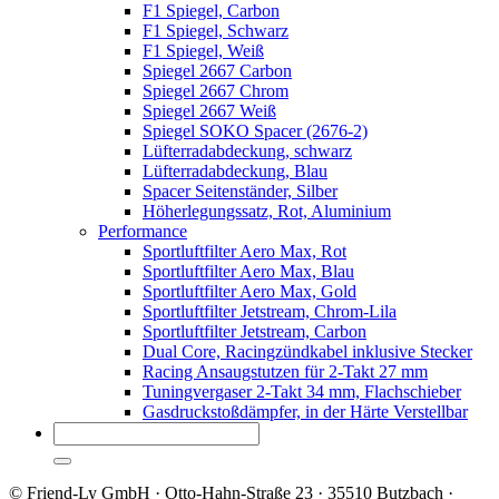
F1 Spiegel, Carbon
F1 Spiegel, Schwarz
F1 Spiegel, Weiß
Spiegel 2667 Carbon
Spiegel 2667 Chrom
Spiegel 2667 Weiß
Spiegel SOKO Spacer (2676-2)
Lüfterradabdeckung, schwarz
Lüfterradabdeckung, Blau
Spacer Seitenständer, Silber
Höherlegungssatz, Rot, Aluminium
Performance
Sportluftfilter Aero Max, Rot
Sportluftfilter Aero Max, Blau
Sportluftfilter Aero Max, Gold
Sportluftfilter Jetstream, Chrom-Lila
Sportluftfilter Jetstream, Carbon
Dual Core, Racingzündkabel inklusive Stecker
Racing Ansaugstutzen für 2-Takt 27 mm
Tuningvergaser 2-Takt 34 mm, Flachschieber
Gasdruckstoßdämpfer, in der Härte Verstellbar
© Friend-Ly GmbH · Otto-Hahn-Straße 23 · 35510 Butzbach ·