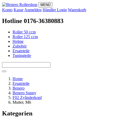
MENÜ
Konto
Kasse
Anmelden
Händler Login
Warenkorb
Hotline 0176-36380883
Roller 50 ccm
Roller 125 ccm
Helme
Zubehör
Ersatzteile
Tuningteile
Home
Ersatzteile
Benero
Benero Sunny
F02 Zylinderkopf
Mutter, M6
Kategorien