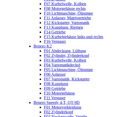
F07 Kurbelwelle, Kolben
F08 Motorgehäuse rechts
F10 Lichtmaschine, Ölpumpe
F11 Anlasser, Matrixgetriebe
F12 Kickstarter, Variomatik
F13 Kupplung, Riemen
F14 Getriebe
F15 Kurbelgehäuse links und rechts
F16 Vergaser
Benero K2
F01 Abdeckung, Lüftung
F02 Zylinder, Zylinderkopf
F03 Kurbelwelle, Kolben
F04 Variomatikdeckel
F05 Lichtmaschine, Ölpumpe
F06 Anlasser
F07 Variomatik, Kickstarter
F08 Kupplung
F09 Getriebe
F10 Motorgehäuse
F11 Vergaser
Benero Speedy 4-T, QT-9D
F01 Motorverkleidung
F02 Zylinderkopf
F03 Nockenwelle, Ventile