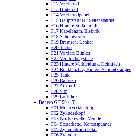
F12 Vorderrad
F13 Hinterrad
F14 Vorderradgabel
F15 Hauptständer / Seitenständer
F16 Hintere Stoßdämpfer
F17 Kabelbaum, Elektrik
F18 Scheinwerfer
F19 Bremsen, Lenker
F20 Tacho
F21 Vordere Blinker
F22 Verkleidungsteile
F23 Hintere Verkleidung, Helmfach
F24 Rückleuchte, Hintere Schmutzfänger
F25 Tank
F26 Rahmen
F27 Auspuff
F28 Sitz
F29 Luftfilter
Benero GT-50 4-T
F01 Motorverkleidung
F02 Zylinderkopf
F03 Nockenwelle, Ventile
F04 Steuerkette, Kettenspanner
F05 Zylinderkopfdeckel
F06 Zylinder