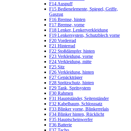
F14 Auspuff
F15 Bedienelemente, Spiegel, Griffe,
Gaszug
F16 Bremse, hinten
F17 Bremse, vorne
F18 Lenker, Lenkerverkleidung
F19 Lenkersystem, Schutzblech vorne
F20 Vorderrad
F21 Hinterrad
F22 Stoßdämpfer, hinten
F23 Verkleidung, vorne
F24 Verkleidung, mitte
F25 Sitz
F26 Verkleidung, hinten
F27 Gepäckträger
F28 Spritzschutz, hinten
F29 Tank, Spritsystem
F30 Rahmen
F31 Hauptständer, Seitenständer
F32 Kabelbaum, Schlosssatz
F33 Blinker vorne, Blinkerrelais
F34 Blinker hinten, Rücklicht
F35 Hauptscheinwerfer
F36 Batterie
F37 Tacho