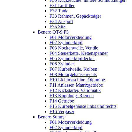
F30 Rückleuchte, hintere Schmutzfänger
F31 Luftfilter
F32 Tank
F33 Rahmen, Gepäckträger
F34 Auspuff
F35 Sitz
Benero QT-9 F3
F01 Motorverkleidung
F02 Zylinderkopf
F03 Nockenwelle, Ventile
F04 Steuerkette, Kettenspanner
F05 Zylinderkopfdeckel
F06 Zylinder
F07 Kurbelwelle, Kolben
F08 Motorgehäuse rechts
F10 Lichtmaschine, Ölpumpe
F11 Anlasser, Matrixgetriebe
F12 Kickstarter, Variomatik
F13 Kupplung, Riemen
F14 Getriebe
F15 Kurbelgehäuse links und rechts
F16 Vergaser
Benero Sunny
F01 Motorverkleidung
F02 Zylinderkopf