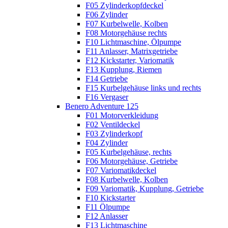
F05 Zylinderkopfdeckel
F06 Zylinder
F07 Kurbelwelle, Kolben
F08 Motorgehäuse rechts
F10 Lichtmaschine, Ölpumpe
F11 Anlasser, Matrixgetriebe
F12 Kickstarter, Variomatik
F13 Kupplung, Riemen
F14 Getriebe
F15 Kurbelgehäuse links und rechts
F16 Vergaser
Benero Adventure 125
F01 Motorverkleidung
F02 Ventildeckel
F03 Zylinderkopf
F04 Zylinder
F05 Kurbelgehäuse, rechts
F06 Motorgehäuse, Getriebe
F07 Variomatikdeckel
F08 Kurbelwelle, Kolben
F09 Variomatik, Kupplung, Getriebe
F10 Kickstarter
F11 Ölpumpe
F12 Anlasser
F13 Lichtmaschine