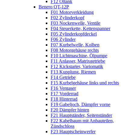
F12 Öltank
Benero QT-12P
F01 Motorverkleidung
F02 Zylinderkopf
F03 Nockenwelle, Ventile
F04 Steuerkette, Kettenspanner
F05 Zylinderkopfdeckel
F06 Zylinder
F07 Kurbelwelle, Kolben
F08 Motorgehäuse rechts
F10 Lichtmaschine, Ölpumpe
F11 Anlasser, Matrixgetriebe
F12 Kickstarter, Variomatik
F13 Kupplung, Riemen
F14 Getriebe
F15 Kurbelgehäuse links und rechts
F16 Vergaser
F17 Vorderrad
F18 Hinterrad
F19 Gabeljoch, Dämpfer vorne
F20 Dämpfer hinten
F21 Hauptständer, Seitenständer
F22 Kabelbaum mit Anbauteilen,
Zündschloss
F23 Hauptscheinwerfer