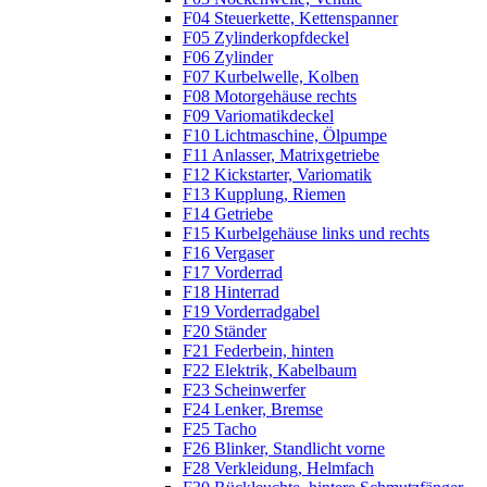
F04 Steuerkette, Kettenspanner
F05 Zylinderkopfdeckel
F06 Zylinder
F07 Kurbelwelle, Kolben
F08 Motorgehäuse rechts
F09 Variomatikdeckel
F10 Lichtmaschine, Ölpumpe
F11 Anlasser, Matrixgetriebe
F12 Kickstarter, Variomatik
F13 Kupplung, Riemen
F14 Getriebe
F15 Kurbelgehäuse links und rechts
F16 Vergaser
F17 Vorderrad
F18 Hinterrad
F19 Vorderradgabel
F20 Ständer
F21 Federbein, hinten
F22 Elektrik, Kabelbaum
F23 Scheinwerfer
F24 Lenker, Bremse
F25 Tacho
F26 Blinker, Standlicht vorne
F28 Verkleidung, Helmfach