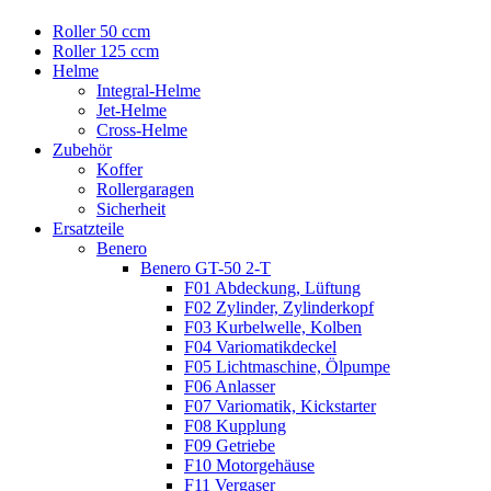
Roller 50 ccm
Roller 125 ccm
Helme
Integral-Helme
Jet-Helme
Cross-Helme
Zubehör
Koffer
Rollergaragen
Sicherheit
Ersatzteile
Benero
Benero GT-50 2-T
F01 Abdeckung, Lüftung
F02 Zylinder, Zylinderkopf
F03 Kurbelwelle, Kolben
F04 Variomatikdeckel
F05 Lichtmaschine, Ölpumpe
F06 Anlasser
F07 Variomatik, Kickstarter
F08 Kupplung
F09 Getriebe
F10 Motorgehäuse
F11 Vergaser