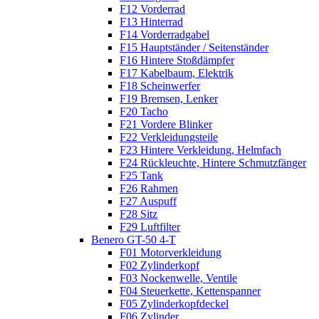
F12 Vorderrad
F13 Hinterrad
F14 Vorderradgabel
F15 Hauptständer / Seitenständer
F16 Hintere Stoßdämpfer
F17 Kabelbaum, Elektrik
F18 Scheinwerfer
F19 Bremsen, Lenker
F20 Tacho
F21 Vordere Blinker
F22 Verkleidungsteile
F23 Hintere Verkleidung, Helmfach
F24 Rückleuchte, Hintere Schmutzfänger
F25 Tank
F26 Rahmen
F27 Auspuff
F28 Sitz
F29 Luftfilter
Benero GT-50 4-T
F01 Motorverkleidung
F02 Zylinderkopf
F03 Nockenwelle, Ventile
F04 Steuerkette, Kettenspanner
F05 Zylinderkopfdeckel
F06 Zylinder