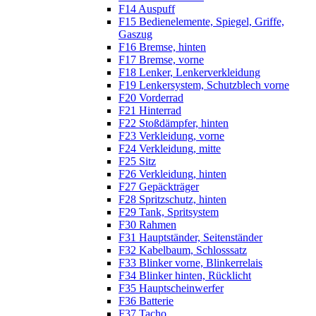
F14 Auspuff
F15 Bedienelemente, Spiegel, Griffe,
Gaszug
F16 Bremse, hinten
F17 Bremse, vorne
F18 Lenker, Lenkerverkleidung
F19 Lenkersystem, Schutzblech vorne
F20 Vorderrad
F21 Hinterrad
F22 Stoßdämpfer, hinten
F23 Verkleidung, vorne
F24 Verkleidung, mitte
F25 Sitz
F26 Verkleidung, hinten
F27 Gepäckträger
F28 Spritzschutz, hinten
F29 Tank, Spritsystem
F30 Rahmen
F31 Hauptständer, Seitenständer
F32 Kabelbaum, Schlosssatz
F33 Blinker vorne, Blinkerrelais
F34 Blinker hinten, Rücklicht
F35 Hauptscheinwerfer
F36 Batterie
F37 Tacho