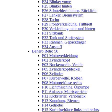
F24 Blinker vorne
F25 Blinker hinten
F26 Schutzblech hinten, Rücklicht
F27 Lenker, Bremssystem
F28 Tacho
F29 Frontverkleidung, Trittbrett
F30 Verkleidung mitte und hinten
F31 Sitzbank
F32 Tank und Spritsystem
F33 Rahmen, Gepäckträger
F34 Auspuff
Benero Retro 50
F01 Motorverkleidung
F02 Zylinderkopf
F03 Nockenwelle, Ventile
F05 Zylinderkopfdeckel
F06 Zylinder
F07 Kurbelwelle, Kolben
F08 Motorgehäuse rechts
F10 Lichtmaschine, Ölpumpe
F11 Anlasser, Matrixgetriebe
F12 Kickstarter, Variomatik
F13 Kupplung, Riemen
F14 Getriebe
F15 Kurbelgehäuse links und rechts