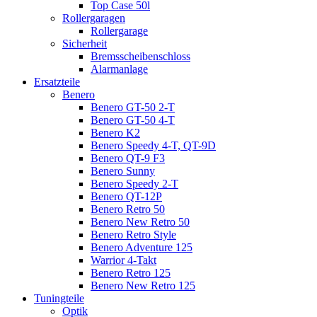
Top Case 50l
Rollergaragen
Rollergarage
Sicherheit
Bremsscheibenschloss
Alarmanlage
Ersatzteile
Benero
Benero GT-50 2-T
Benero GT-50 4-T
Benero K2
Benero Speedy 4-T, QT-9D
Benero QT-9 F3
Benero Sunny
Benero Speedy 2-T
Benero QT-12P
Benero Retro 50
Benero New Retro 50
Benero Retro Style
Benero Adventure 125
Warrior 4-Takt
Benero Retro 125
Benero New Retro 125
Tuningteile
Optik