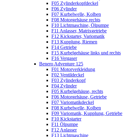
F05 Zylinderkopfdeckel
F06 Zylinder
F07 Kurbelwelle, Kolben
F08 Motorgehäuse rechts
F10 Lichtmaschine, Ölpumpe
F11 Anlasser, Matrixgetriebe
F12 Kickstarter, Variomatik
F13 Kupplung, Riemen
F14 Getriebe
F15 Kurbelgehäuse links und rechts
F16 Vergaser
Benero Adventure 125
F01 Motorverkleidung
F02 Ventildeckel
F03 Zylinderkopf
F04 Zylinder
F05 Kurbelgehäuse, rechts
F06 Motorgehäuse, Getriebe
F07 Variomatikdeckel
F08 Kurbelwelle, Kolben
F09 Variomatik, Kupplung, Getriebe
F10 Kickstarter
F11 Ölpumpe
F12 Anlasser
F13 Lichtmaschine