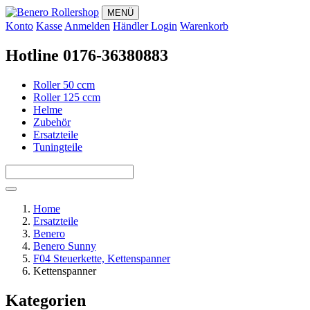
MENÜ
Konto
Kasse
Anmelden
Händler Login
Warenkorb
Hotline 0176-36380883
Roller 50 ccm
Roller 125 ccm
Helme
Zubehör
Ersatzteile
Tuningteile
Home
Ersatzteile
Benero
Benero Sunny
F04 Steuerkette, Kettenspanner
Kettenspanner
Kategorien