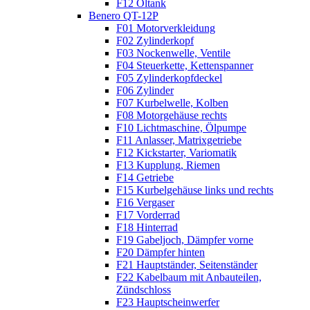
F12 Öltank
Benero QT-12P
F01 Motorverkleidung
F02 Zylinderkopf
F03 Nockenwelle, Ventile
F04 Steuerkette, Kettenspanner
F05 Zylinderkopfdeckel
F06 Zylinder
F07 Kurbelwelle, Kolben
F08 Motorgehäuse rechts
F10 Lichtmaschine, Ölpumpe
F11 Anlasser, Matrixgetriebe
F12 Kickstarter, Variomatik
F13 Kupplung, Riemen
F14 Getriebe
F15 Kurbelgehäuse links und rechts
F16 Vergaser
F17 Vorderrad
F18 Hinterrad
F19 Gabeljoch, Dämpfer vorne
F20 Dämpfer hinten
F21 Hauptständer, Seitenständer
F22 Kabelbaum mit Anbauteilen,
Zündschloss
F23 Hauptscheinwerfer