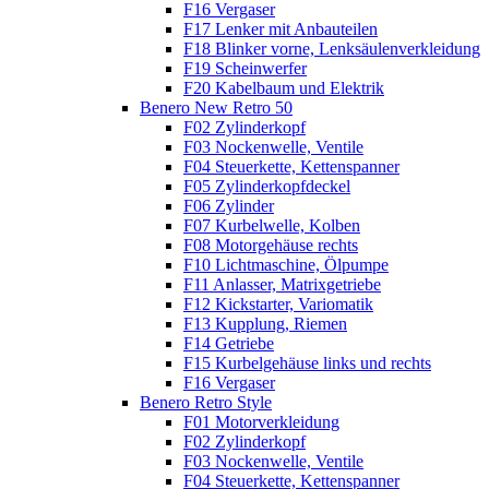
F16 Vergaser
F17 Lenker mit Anbauteilen
F18 Blinker vorne, Lenksäulenverkleidung
F19 Scheinwerfer
F20 Kabelbaum und Elektrik
Benero New Retro 50
F02 Zylinderkopf
F03 Nockenwelle, Ventile
F04 Steuerkette, Kettenspanner
F05 Zylinderkopfdeckel
F06 Zylinder
F07 Kurbelwelle, Kolben
F08 Motorgehäuse rechts
F10 Lichtmaschine, Ölpumpe
F11 Anlasser, Matrixgetriebe
F12 Kickstarter, Variomatik
F13 Kupplung, Riemen
F14 Getriebe
F15 Kurbelgehäuse links und rechts
F16 Vergaser
Benero Retro Style
F01 Motorverkleidung
F02 Zylinderkopf
F03 Nockenwelle, Ventile
F04 Steuerkette, Kettenspanner