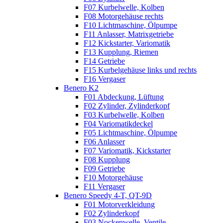
F07 Kurbelwelle, Kolben
F08 Motorgehäuse rechts
F10 Lichtmaschine, Ölpumpe
F11 Anlasser, Matrixgetriebe
F12 Kickstarter, Variomatik
F13 Kupplung, Riemen
F14 Getriebe
F15 Kurbelgehäuse links und rechts
F16 Vergaser
Benero K2
F01 Abdeckung, Lüftung
F02 Zylinder, Zylinderkopf
F03 Kurbelwelle, Kolben
F04 Variomatikdeckel
F05 Lichtmaschine, Ölpumpe
F06 Anlasser
F07 Variomatik, Kickstarter
F08 Kupplung
F09 Getriebe
F10 Motorgehäuse
F11 Vergaser
Benero Speedy 4-T, QT-9D
F01 Motorverkleidung
F02 Zylinderkopf
F03 Nockenwelle, Ventile