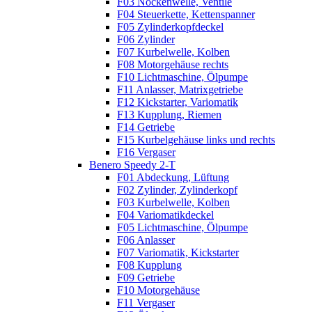
F03 Nockenwelle, Ventile
F04 Steuerkette, Kettenspanner
F05 Zylinderkopfdeckel
F06 Zylinder
F07 Kurbelwelle, Kolben
F08 Motorgehäuse rechts
F10 Lichtmaschine, Ölpumpe
F11 Anlasser, Matrixgetriebe
F12 Kickstarter, Variomatik
F13 Kupplung, Riemen
F14 Getriebe
F15 Kurbelgehäuse links und rechts
F16 Vergaser
Benero Speedy 2-T
F01 Abdeckung, Lüftung
F02 Zylinder, Zylinderkopf
F03 Kurbelwelle, Kolben
F04 Variomatikdeckel
F05 Lichtmaschine, Ölpumpe
F06 Anlasser
F07 Variomatik, Kickstarter
F08 Kupplung
F09 Getriebe
F10 Motorgehäuse
F11 Vergaser