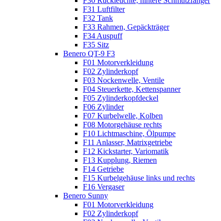
F30 Rückleuchte, hintere Schmutzfänger
F31 Luftfilter
F32 Tank
F33 Rahmen, Gepäckträger
F34 Auspuff
F35 Sitz
Benero QT-9 F3
F01 Motorverkleidung
F02 Zylinderkopf
F03 Nockenwelle, Ventile
F04 Steuerkette, Kettenspanner
F05 Zylinderkopfdeckel
F06 Zylinder
F07 Kurbelwelle, Kolben
F08 Motorgehäuse rechts
F10 Lichtmaschine, Ölpumpe
F11 Anlasser, Matrixgetriebe
F12 Kickstarter, Variomatik
F13 Kupplung, Riemen
F14 Getriebe
F15 Kurbelgehäuse links und rechts
F16 Vergaser
Benero Sunny
F01 Motorverkleidung
F02 Zylinderkopf