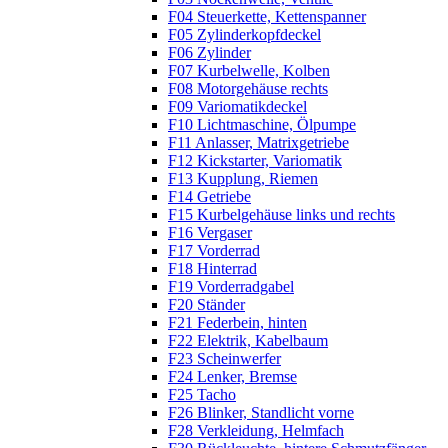
F04 Steuerkette, Kettenspanner
F05 Zylinderkopfdeckel
F06 Zylinder
F07 Kurbelwelle, Kolben
F08 Motorgehäuse rechts
F09 Variomatikdeckel
F10 Lichtmaschine, Ölpumpe
F11 Anlasser, Matrixgetriebe
F12 Kickstarter, Variomatik
F13 Kupplung, Riemen
F14 Getriebe
F15 Kurbelgehäuse links und rechts
F16 Vergaser
F17 Vorderrad
F18 Hinterrad
F19 Vorderradgabel
F20 Ständer
F21 Federbein, hinten
F22 Elektrik, Kabelbaum
F23 Scheinwerfer
F24 Lenker, Bremse
F25 Tacho
F26 Blinker, Standlicht vorne
F28 Verkleidung, Helmfach