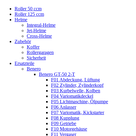
Roller 50 ccm
Roller 125 ccm
Helme
Integral-Helme
Jet-Helme
Cross-Helme
Zubehör
Koffer
Rollergaragen
Sicherheit
Ersatzteile
Benero
Benero GT-50 2-T
F01 Abdeckung, Lüftung
F02 Zylinder, Zylinderkopf
F03 Kurbelwelle, Kolben
F04 Variomatikdeckel
F05 Lichtmaschine, Ölpumpe
F06 Anlasser
F07 Variomatik, Kickstarter
F08 Kupplung
F09 Getriebe
F10 Motorgehäuse
F11 Vergaser