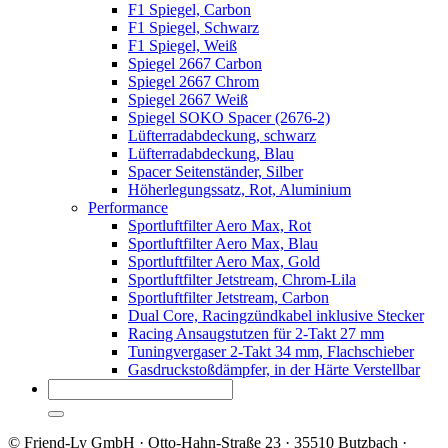
F1 Spiegel, Carbon
F1 Spiegel, Schwarz
F1 Spiegel, Weiß
Spiegel 2667 Carbon
Spiegel 2667 Chrom
Spiegel 2667 Weiß
Spiegel SOKO Spacer (2676-2)
Lüfterradabdeckung, schwarz
Lüfterradabdeckung, Blau
Spacer Seitenständer, Silber
Höherlegungssatz, Rot, Aluminium
Performance
Sportluftfilter Aero Max, Rot
Sportluftfilter Aero Max, Blau
Sportluftfilter Aero Max, Gold
Sportluftfilter Jetstream, Chrom-Lila
Sportluftfilter Jetstream, Carbon
Dual Core, Racingzündkabel inklusive Stecker
Racing Ansaugstutzen für 2-Takt 27 mm
Tuningvergaser 2-Takt 34 mm, Flachschieber
Gasdruckstoßdämpfer, in der Härte Verstellbar
© Friend-Ly GmbH · Otto-Hahn-Straße 23 · 35510 Butzbach ·