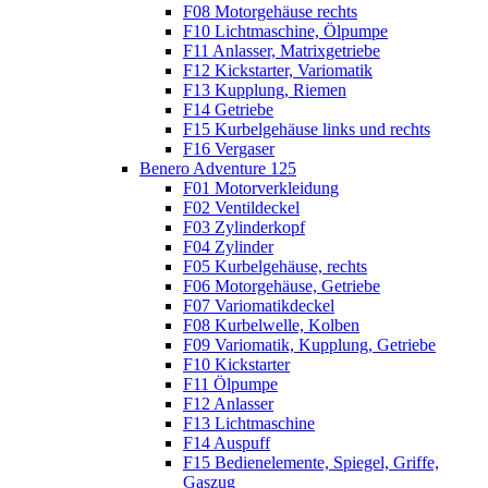
F08 Motorgehäuse rechts
F10 Lichtmaschine, Ölpumpe
F11 Anlasser, Matrixgetriebe
F12 Kickstarter, Variomatik
F13 Kupplung, Riemen
F14 Getriebe
F15 Kurbelgehäuse links und rechts
F16 Vergaser
Benero Adventure 125
F01 Motorverkleidung
F02 Ventildeckel
F03 Zylinderkopf
F04 Zylinder
F05 Kurbelgehäuse, rechts
F06 Motorgehäuse, Getriebe
F07 Variomatikdeckel
F08 Kurbelwelle, Kolben
F09 Variomatik, Kupplung, Getriebe
F10 Kickstarter
F11 Ölpumpe
F12 Anlasser
F13 Lichtmaschine
F14 Auspuff
F15 Bedienelemente, Spiegel, Griffe,
Gaszug