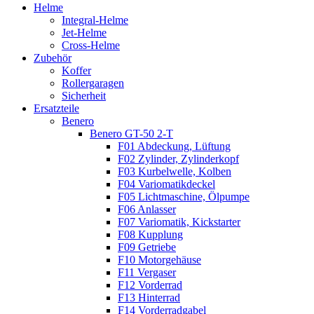
Helme
Integral-Helme
Jet-Helme
Cross-Helme
Zubehör
Koffer
Rollergaragen
Sicherheit
Ersatzteile
Benero
Benero GT-50 2-T
F01 Abdeckung, Lüftung
F02 Zylinder, Zylinderkopf
F03 Kurbelwelle, Kolben
F04 Variomatikdeckel
F05 Lichtmaschine, Ölpumpe
F06 Anlasser
F07 Variomatik, Kickstarter
F08 Kupplung
F09 Getriebe
F10 Motorgehäuse
F11 Vergaser
F12 Vorderrad
F13 Hinterrad
F14 Vorderradgabel