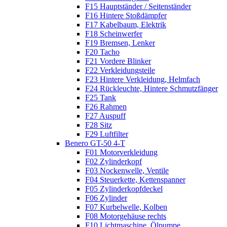
F15 Hauptständer / Seitenständer
F16 Hintere Stoßdämpfer
F17 Kabelbaum, Elektrik
F18 Scheinwerfer
F19 Bremsen, Lenker
F20 Tacho
F21 Vordere Blinker
F22 Verkleidungsteile
F23 Hintere Verkleidung, Helmfach
F24 Rückleuchte, Hintere Schmutzfänger
F25 Tank
F26 Rahmen
F27 Auspuff
F28 Sitz
F29 Luftfilter
Benero GT-50 4-T
F01 Motorverkleidung
F02 Zylinderkopf
F03 Nockenwelle, Ventile
F04 Steuerkette, Kettenspanner
F05 Zylinderkopfdeckel
F06 Zylinder
F07 Kurbelwelle, Kolben
F08 Motorgehäuse rechts
F10 Lichtmaschine, Ölpumpe