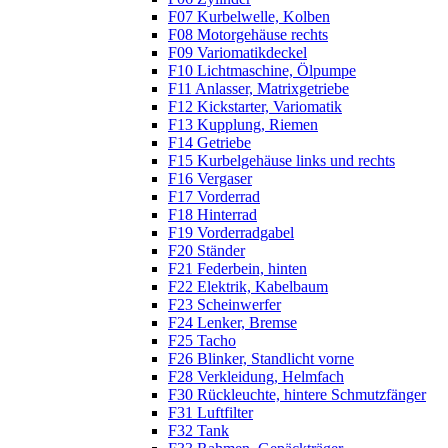
F07 Kurbelwelle, Kolben
F08 Motorgehäuse rechts
F09 Variomatikdeckel
F10 Lichtmaschine, Ölpumpe
F11 Anlasser, Matrixgetriebe
F12 Kickstarter, Variomatik
F13 Kupplung, Riemen
F14 Getriebe
F15 Kurbelgehäuse links und rechts
F16 Vergaser
F17 Vorderrad
F18 Hinterrad
F19 Vorderradgabel
F20 Ständer
F21 Federbein, hinten
F22 Elektrik, Kabelbaum
F23 Scheinwerfer
F24 Lenker, Bremse
F25 Tacho
F26 Blinker, Standlicht vorne
F28 Verkleidung, Helmfach
F30 Rückleuchte, hintere Schmutzfänger
F31 Luftfilter
F32 Tank