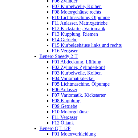
F06 Zylinder
F07 Kurbelwelle, Kolben
F08 Motorgehäuse rechts
F10 Lichtmaschine, Ölpumpe
F11 Anlasser, Matrixgetriebe
F12 Kickstarter, Variomatik
F13 Kupplung, Riemen
F14 Getriebe
F15 Kurbelgehäuse links und rechts
F16 Vergaser
Benero Speedy 2-T
F01 Abdeckung, Lüftung
F02 Zylinder, Zylinderkopf
F03 Kurbelwelle, Kolben
F04 Variomatikdeckel
F05 Lichtmaschine, Ölpumpe
F06 Anlasser
F07 Variomatik, Kickstarter
F08 Kupplung
F09 Getriebe
F10 Motorgehäuse
F11 Vergaser
F12 Öltank
Benero QT-12P
F01 Motorverkleidung