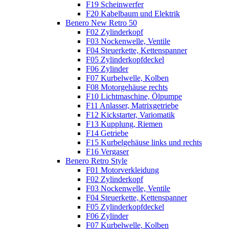
F19 Scheinwerfer
F20 Kabelbaum und Elektrik
Benero New Retro 50
F02 Zylinderkopf
F03 Nockenwelle, Ventile
F04 Steuerkette, Kettenspanner
F05 Zylinderkopfdeckel
F06 Zylinder
F07 Kurbelwelle, Kolben
F08 Motorgehäuse rechts
F10 Lichtmaschine, Ölpumpe
F11 Anlasser, Matrixgetriebe
F12 Kickstarter, Variomatik
F13 Kupplung, Riemen
F14 Getriebe
F15 Kurbelgehäuse links und rechts
F16 Vergaser
Benero Retro Style
F01 Motorverkleidung
F02 Zylinderkopf
F03 Nockenwelle, Ventile
F04 Steuerkette, Kettenspanner
F05 Zylinderkopfdeckel
F06 Zylinder
F07 Kurbelwelle, Kolben