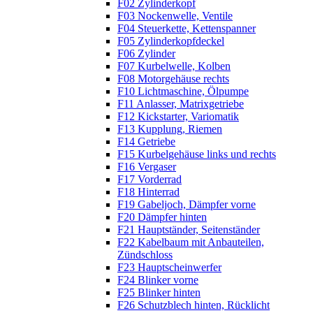
F02 Zylinderkopf
F03 Nockenwelle, Ventile
F04 Steuerkette, Kettenspanner
F05 Zylinderkopfdeckel
F06 Zylinder
F07 Kurbelwelle, Kolben
F08 Motorgehäuse rechts
F10 Lichtmaschine, Ölpumpe
F11 Anlasser, Matrixgetriebe
F12 Kickstarter, Variomatik
F13 Kupplung, Riemen
F14 Getriebe
F15 Kurbelgehäuse links und rechts
F16 Vergaser
F17 Vorderrad
F18 Hinterrad
F19 Gabeljoch, Dämpfer vorne
F20 Dämpfer hinten
F21 Hauptständer, Seitenständer
F22 Kabelbaum mit Anbauteilen,
Zündschloss
F23 Hauptscheinwerfer
F24 Blinker vorne
F25 Blinker hinten
F26 Schutzblech hinten, Rücklicht