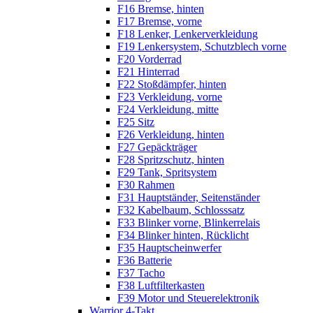
F16 Bremse, hinten
F17 Bremse, vorne
F18 Lenker, Lenkerverkleidung
F19 Lenkersystem, Schutzblech vorne
F20 Vorderrad
F21 Hinterrad
F22 Stoßdämpfer, hinten
F23 Verkleidung, vorne
F24 Verkleidung, mitte
F25 Sitz
F26 Verkleidung, hinten
F27 Gepäckträger
F28 Spritzschutz, hinten
F29 Tank, Spritsystem
F30 Rahmen
F31 Hauptständer, Seitenständer
F32 Kabelbaum, Schlosssatz
F33 Blinker vorne, Blinkerrelais
F34 Blinker hinten, Rücklicht
F35 Hauptscheinwerfer
F36 Batterie
F37 Tacho
F38 Luftfilterkasten
F39 Motor und Steuerelektronik
Warrior 4-Takt