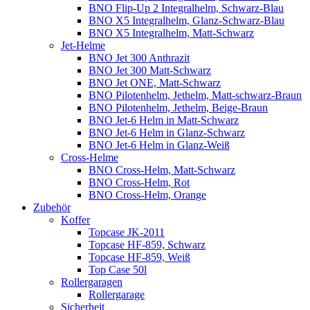
BNO Flip-Up 2 Integralhelm, Schwarz-Blau
BNO X5 Integralhelm, Glanz-Schwarz-Blau
BNO X5 Integralhelm, Matt-Schwarz
Jet-Helme
BNO Jet 300 Anthrazit
BNO Jet 300 Matt-Schwarz
BNO Jet ONE, Matt-Schwarz
BNO Pilotenhelm, Jethelm, Matt-schwarz-Braun
BNO Pilotenhelm, Jethelm, Beige-Braun
BNO Jet-6 Helm in Matt-Schwarz
BNO Jet-6 Helm in Glanz-Schwarz
BNO Jet-6 Helm in Glanz-Weiß
Cross-Helme
BNO Cross-Helm, Matt-Schwarz
BNO Cross-Helm, Rot
BNO Cross-Helm, Orange
Zubehör
Koffer
Topcase JK-2011
Topcase HF-859, Schwarz
Topcase HF-859, Weiß
Top Case 50l
Rollergaragen
Rollergarage
Sicherheit