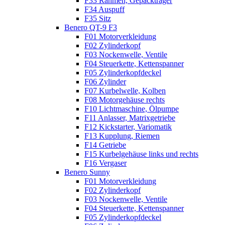
F33 Rahmen, Gepäckträger
F34 Auspuff
F35 Sitz
Benero QT-9 F3
F01 Motorverkleidung
F02 Zylinderkopf
F03 Nockenwelle, Ventile
F04 Steuerkette, Kettenspanner
F05 Zylinderkopfdeckel
F06 Zylinder
F07 Kurbelwelle, Kolben
F08 Motorgehäuse rechts
F10 Lichtmaschine, Ölpumpe
F11 Anlasser, Matrixgetriebe
F12 Kickstarter, Variomatik
F13 Kupplung, Riemen
F14 Getriebe
F15 Kurbelgehäuse links und rechts
F16 Vergaser
Benero Sunny
F01 Motorverkleidung
F02 Zylinderkopf
F03 Nockenwelle, Ventile
F04 Steuerkette, Kettenspanner
F05 Zylinderkopfdeckel