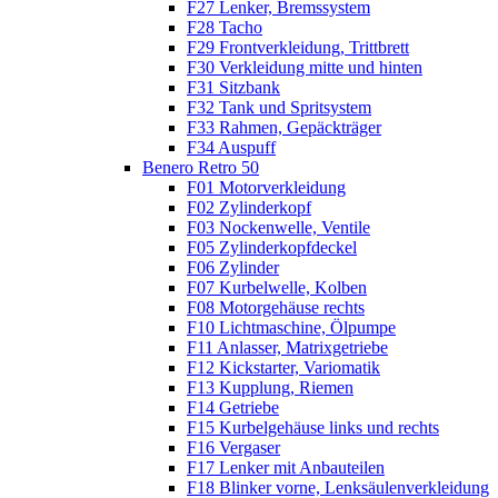
F27 Lenker, Bremssystem
F28 Tacho
F29 Frontverkleidung, Trittbrett
F30 Verkleidung mitte und hinten
F31 Sitzbank
F32 Tank und Spritsystem
F33 Rahmen, Gepäckträger
F34 Auspuff
Benero Retro 50
F01 Motorverkleidung
F02 Zylinderkopf
F03 Nockenwelle, Ventile
F05 Zylinderkopfdeckel
F06 Zylinder
F07 Kurbelwelle, Kolben
F08 Motorgehäuse rechts
F10 Lichtmaschine, Ölpumpe
F11 Anlasser, Matrixgetriebe
F12 Kickstarter, Variomatik
F13 Kupplung, Riemen
F14 Getriebe
F15 Kurbelgehäuse links und rechts
F16 Vergaser
F17 Lenker mit Anbauteilen
F18 Blinker vorne, Lenksäulenverkleidung