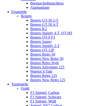
Bremsscheibenschloss
Alarmanlage
Ersatzteile
Benero
Benero GT-50 2-T
Benero GT-50 4-T
Benero K2
Benero Speedy 4-T, QT-9D
Benero QT-9 F3
Benero Sunny
Benero Speedy 2-T
Benero QT-12P
Benero Retro 50
Benero New Retro 50
Benero Retro Style
Benero Adventure 125
Warrior 4-Takt
Benero Retro 125
Benero New Retro 125
Tuningteile
Optik
F1 Spiegel, Carbon
F1 Spiegel, Schwarz
F1 Spiegel, Weiß
Spiegel 2667 Carbon