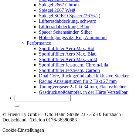
Spiegel 2667 Chrom
Spiegel 2667 Weiß
Spiegel SOKO Spacer (2676-2)
Lüfterradabdeckung, schwarz
Lüfterradabdeckung, Blau
Spacer Seitenständer, Silber
Höherlegungssatz, Rot, Aluminium
Performance
Sportluftfilter Aero Max, Rot
Sportluftfilter Aero Max, Blau
Sportluftfilter Aero Max, Gold
Sportluftfilter Jetstream, Chrom-Lila
Sportluftfilter Jetstream, Carbon
Dual Core, Racingzündkabel inklusive Stecker
Racing Ansaugstutzen für 2-Takt 27 mm
Tuningvergaser 2-Takt 34 mm, Flachschieber
Gasdruckstoßdämpfer, in der Härte Verstellbar
© Friend-Ly GmbH · Otto-Hahn-Straße 23 · 35510 Butzbach ·
Deutschland · Telefon 0176-36380883
Cookie-Einstellungen