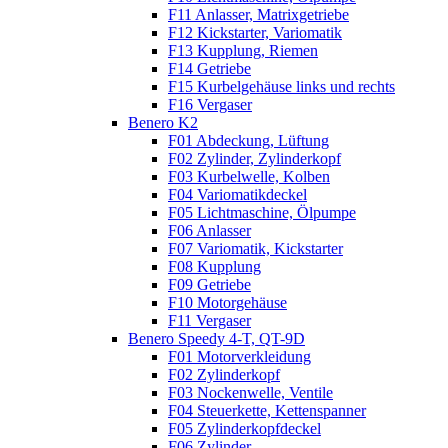
F11 Anlasser, Matrixgetriebe
F12 Kickstarter, Variomatik
F13 Kupplung, Riemen
F14 Getriebe
F15 Kurbelgehäuse links und rechts
F16 Vergaser
Benero K2
F01 Abdeckung, Lüftung
F02 Zylinder, Zylinderkopf
F03 Kurbelwelle, Kolben
F04 Variomatikdeckel
F05 Lichtmaschine, Ölpumpe
F06 Anlasser
F07 Variomatik, Kickstarter
F08 Kupplung
F09 Getriebe
F10 Motorgehäuse
F11 Vergaser
Benero Speedy 4-T, QT-9D
F01 Motorverkleidung
F02 Zylinderkopf
F03 Nockenwelle, Ventile
F04 Steuerkette, Kettenspanner
F05 Zylinderkopfdeckel
F06 Zylinder