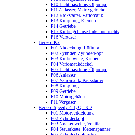
F10 Lichtmaschine, Ölpumpe
F11 Anlasser, Matrixgetriebe
F12 Kickstarter, Variomatik
F13 Kupplung, Riemen
F14 Getriebe
F15 Kurbelgehäuse links und rechts
F16 Vergaser
Benero K2
F01 Abdeckung, Lüftung
F02 Zylinder, Zylinderkopf
F03 Kurbelwelle, Kolben
F04 Variomatikdeckel
F05 Lichtmaschine, Ölpumpe
F06 Anlasser
F07 Variomatik, Kickstarter
F08 Kupplung
F09 Getriebe
F10 Motorgehäuse
F11 Vergaser
Benero Speedy 4-T, QT-9D
F01 Motorverkleidung
F02 Zylinderkopf
F03 Nockenwelle, Ventile
F04 Steuerkette, Kettenspanner
F05 Zylinderkopfdeckel