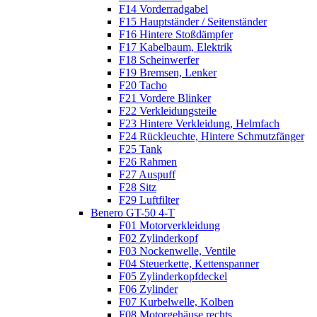
F14 Vorderradgabel
F15 Hauptständer / Seitenständer
F16 Hintere Stoßdämpfer
F17 Kabelbaum, Elektrik
F18 Scheinwerfer
F19 Bremsen, Lenker
F20 Tacho
F21 Vordere Blinker
F22 Verkleidungsteile
F23 Hintere Verkleidung, Helmfach
F24 Rückleuchte, Hintere Schmutzfänger
F25 Tank
F26 Rahmen
F27 Auspuff
F28 Sitz
F29 Luftfilter
Benero GT-50 4-T
F01 Motorverkleidung
F02 Zylinderkopf
F03 Nockenwelle, Ventile
F04 Steuerkette, Kettenspanner
F05 Zylinderkopfdeckel
F06 Zylinder
F07 Kurbelwelle, Kolben
F08 Motorgehäuse rechts