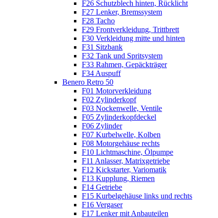
F26 Schutzblech hinten, Rücklicht
F27 Lenker, Bremssystem
F28 Tacho
F29 Frontverkleidung, Trittbrett
F30 Verkleidung mitte und hinten
F31 Sitzbank
F32 Tank und Spritsystem
F33 Rahmen, Gepäckträger
F34 Auspuff
Benero Retro 50
F01 Motorverkleidung
F02 Zylinderkopf
F03 Nockenwelle, Ventile
F05 Zylinderkopfdeckel
F06 Zylinder
F07 Kurbelwelle, Kolben
F08 Motorgehäuse rechts
F10 Lichtmaschine, Ölpumpe
F11 Anlasser, Matrixgetriebe
F12 Kickstarter, Variomatik
F13 Kupplung, Riemen
F14 Getriebe
F15 Kurbelgehäuse links und rechts
F16 Vergaser
F17 Lenker mit Anbauteilen