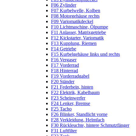
F06 Zylinder
F07 Kurbelwelle, Kolben
F08 Motorgehäuse rechts
F09 Variomatikdeckel
F10 Lichtmaschine, Ölpumpe
F11 Anlasser, Matrixgetriebe
F12 Kickstarter, Variomatik
F13 Kupplung, Riemen
F14 Getriebe
F15 Kurbelgehäuse links und rechts
F16 Vergaser
F17 Vorderrad
F18 Hinterrad
F19 Vorderradgabel
F20 Ständer
F21 Federbein, hinten
F22 Elektrik, Kabelbaum
F23 Scheinwerfer
F24 Lenker, Bremse
F25 Tacho
F26 Blinker, Standlicht vorne
F28 Verkleidung, Helmfach
F30 Rückleuchte, hintere Schmutzfänger
F31 Luftfilter