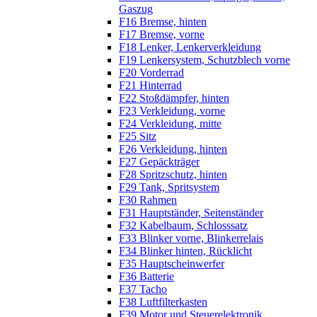
Gaszug
F16 Bremse, hinten
F17 Bremse, vorne
F18 Lenker, Lenkerverkleidung
F19 Lenkersystem, Schutzblech vorne
F20 Vorderrad
F21 Hinterrad
F22 Stoßdämpfer, hinten
F23 Verkleidung, vorne
F24 Verkleidung, mitte
F25 Sitz
F26 Verkleidung, hinten
F27 Gepäckträger
F28 Spritzschutz, hinten
F29 Tank, Spritsystem
F30 Rahmen
F31 Hauptständer, Seitenständer
F32 Kabelbaum, Schlosssatz
F33 Blinker vorne, Blinkerrelais
F34 Blinker hinten, Rücklicht
F35 Hauptscheinwerfer
F36 Batterie
F37 Tacho
F38 Luftfilterkasten
F39 Motor und Steuerelektronik