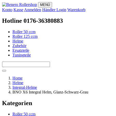
MENÜ
Konto
Kasse
Anmelden
Händler Login
Warenkorb
Hotline 0176-36380883
Roller 50 ccm
Roller 125 ccm
Helme
Zubehör
Ersatzteile
Tuningteile
Home
Helme
Integral-Helme
BNO X6 Integral Helm, Glanz-Schwarz-Grau
Kategorien
Roller 50 ccm