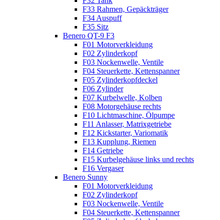
F32 Tank
F33 Rahmen, Gepäckträger
F34 Auspuff
F35 Sitz
Benero QT-9 F3
F01 Motorverkleidung
F02 Zylinderkopf
F03 Nockenwelle, Ventile
F04 Steuerkette, Kettenspanner
F05 Zylinderkopfdeckel
F06 Zylinder
F07 Kurbelwelle, Kolben
F08 Motorgehäuse rechts
F10 Lichtmaschine, Ölpumpe
F11 Anlasser, Matrixgetriebe
F12 Kickstarter, Variomatik
F13 Kupplung, Riemen
F14 Getriebe
F15 Kurbelgehäuse links und rechts
F16 Vergaser
Benero Sunny
F01 Motorverkleidung
F02 Zylinderkopf
F03 Nockenwelle, Ventile
F04 Steuerkette, Kettenspanner