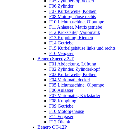
F05 Zylinderkopfdeckel
F06 Zylinder
F07 Kurbelwelle, Kolben
F08 Motorgehäuse rechts
F10 Lichtmaschine, Ölpumpe
F11 Anlasser, Matrixgetriebe
F12 Kickstarter, Variomatik
F13 Kupplung, Riemen
F14 Getriebe
F15 Kurbelgehäuse links und rechts
F16 Vergaser
Benero Speedy 2-T
F01 Abdeckung, Lüftung
F02 Zylinder, Zylinderkopf
F03 Kurbelwelle, Kolben
F04 Variomatikdeckel
F05 Lichtmaschine, Ölpumpe
F06 Anlasser
F07 Variomatik, Kickstarter
F08 Kupplung
F09 Getriebe
F10 Motorgehäuse
F11 Vergaser
F12 Öltank
Benero QT-12P