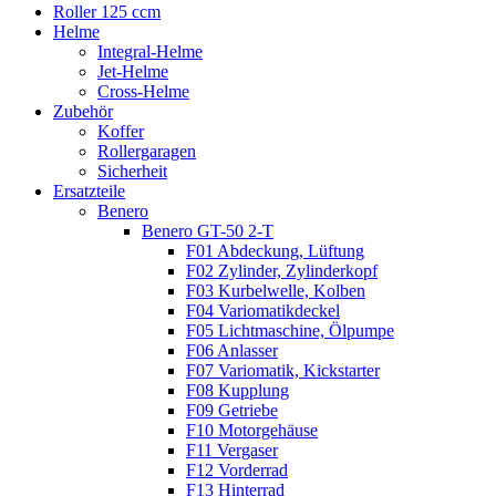
Roller 125 ccm
Helme
Integral-Helme
Jet-Helme
Cross-Helme
Zubehör
Koffer
Rollergaragen
Sicherheit
Ersatzteile
Benero
Benero GT-50 2-T
F01 Abdeckung, Lüftung
F02 Zylinder, Zylinderkopf
F03 Kurbelwelle, Kolben
F04 Variomatikdeckel
F05 Lichtmaschine, Ölpumpe
F06 Anlasser
F07 Variomatik, Kickstarter
F08 Kupplung
F09 Getriebe
F10 Motorgehäuse
F11 Vergaser
F12 Vorderrad
F13 Hinterrad