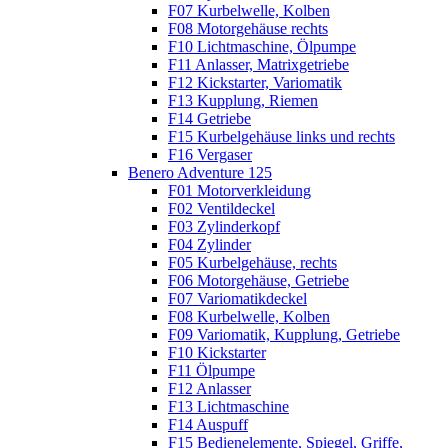
F07 Kurbelwelle, Kolben
F08 Motorgehäuse rechts
F10 Lichtmaschine, Ölpumpe
F11 Anlasser, Matrixgetriebe
F12 Kickstarter, Variomatik
F13 Kupplung, Riemen
F14 Getriebe
F15 Kurbelgehäuse links und rechts
F16 Vergaser
Benero Adventure 125
F01 Motorverkleidung
F02 Ventildeckel
F03 Zylinderkopf
F04 Zylinder
F05 Kurbelgehäuse, rechts
F06 Motorgehäuse, Getriebe
F07 Variomatikdeckel
F08 Kurbelwelle, Kolben
F09 Variomatik, Kupplung, Getriebe
F10 Kickstarter
F11 Ölpumpe
F12 Anlasser
F13 Lichtmaschine
F14 Auspuff
F15 Bedienelemente, Spiegel, Griffe,