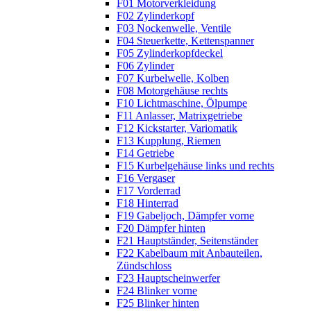
F01 Motorverkleidung
F02 Zylinderkopf
F03 Nockenwelle, Ventile
F04 Steuerkette, Kettenspanner
F05 Zylinderkopfdeckel
F06 Zylinder
F07 Kurbelwelle, Kolben
F08 Motorgehäuse rechts
F10 Lichtmaschine, Ölpumpe
F11 Anlasser, Matrixgetriebe
F12 Kickstarter, Variomatik
F13 Kupplung, Riemen
F14 Getriebe
F15 Kurbelgehäuse links und rechts
F16 Vergaser
F17 Vorderrad
F18 Hinterrad
F19 Gabeljoch, Dämpfer vorne
F20 Dämpfer hinten
F21 Hauptständer, Seitenständer
F22 Kabelbaum mit Anbauteilen,
Zündschloss
F23 Hauptscheinwerfer
F24 Blinker vorne
F25 Blinker hinten