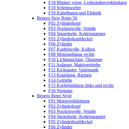
F18 Blinker vorne, Lenksäulenverkleidung
F19 Scheinwerfer
F20 Kabelbaum und Elektrik
Benero New Retro 50
F02 Zylinderkopf
F03 Nockenwelle, Ventile
F04 Steuerkette, Kettenspanner
F05 Zylinderkopfdeckel
F06 Zylinder
F07 Kurbelwelle, Kolben
F08 Motorgehäuse rechts
F10 Lichtmaschine, Ölpumpe
F11 Anlasser, Matrixgetriebe
F12 Kickstarter, Variomatik
F13 Kupplung, Riemen
F14 Getriebe
F15 Kurbelgehäuse links und rechts
F16 Vergaser
Benero Retro Style
F01 Motorverkleidung
F02 Zylinderkopf
F03 Nockenwelle, Ventile
F04 Steuerkette, Kettenspanner
F05 Zylinderkopfdeckel
F06 Zylinder