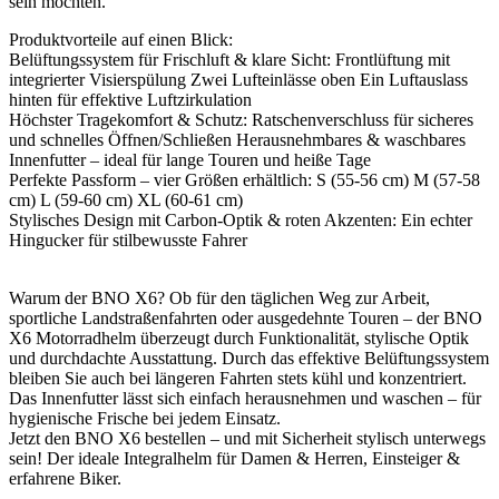
sein möchten.
Produktvorteile auf einen Blick:
Belüftungssystem für Frischluft & klare Sicht: Frontlüftung mit
integrierter Visierspülung Zwei Lufteinlässe oben Ein Luftauslass
hinten für effektive Luftzirkulation
Höchster Tragekomfort & Schutz: Ratschenverschluss für sicheres
und schnelles Öffnen/Schließen Herausnehmbares & waschbares
Innenfutter – ideal für lange Touren und heiße Tage
Perfekte Passform – vier Größen erhältlich: S (55-56 cm) M (57-58
cm) L (59-60 cm) XL (60-61 cm)
Stylisches Design mit Carbon-Optik & roten Akzenten: Ein echter
Hingucker für stilbewusste Fahrer
Warum der BNO X6? Ob für den täglichen Weg zur Arbeit,
sportliche Landstraßenfahrten oder ausgedehnte Touren – der BNO
X6 Motorradhelm überzeugt durch Funktionalität, stylische Optik
und durchdachte Ausstattung. Durch das effektive Belüftungssystem
bleiben Sie auch bei längeren Fahrten stets kühl und konzentriert.
Das Innenfutter lässt sich einfach herausnehmen und waschen – für
hygienische Frische bei jedem Einsatz.
Jetzt den BNO X6 bestellen – und mit Sicherheit stylisch unterwegs
sein! Der ideale Integralhelm für Damen & Herren, Einsteiger &
erfahrene Biker.