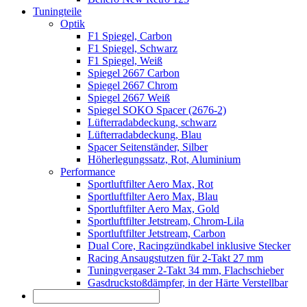
Tuningteile
Optik
F1 Spiegel, Carbon
F1 Spiegel, Schwarz
F1 Spiegel, Weiß
Spiegel 2667 Carbon
Spiegel 2667 Chrom
Spiegel 2667 Weiß
Spiegel SOKO Spacer (2676-2)
Lüfterradabdeckung, schwarz
Lüfterradabdeckung, Blau
Spacer Seitenständer, Silber
Höherlegungssatz, Rot, Aluminium
Performance
Sportluftfilter Aero Max, Rot
Sportluftfilter Aero Max, Blau
Sportluftfilter Aero Max, Gold
Sportluftfilter Jetstream, Chrom-Lila
Sportluftfilter Jetstream, Carbon
Dual Core, Racingzündkabel inklusive Stecker
Racing Ansaugstutzen für 2-Takt 27 mm
Tuningvergaser 2-Takt 34 mm, Flachschieber
Gasdruckstoßdämpfer, in der Härte Verstellbar