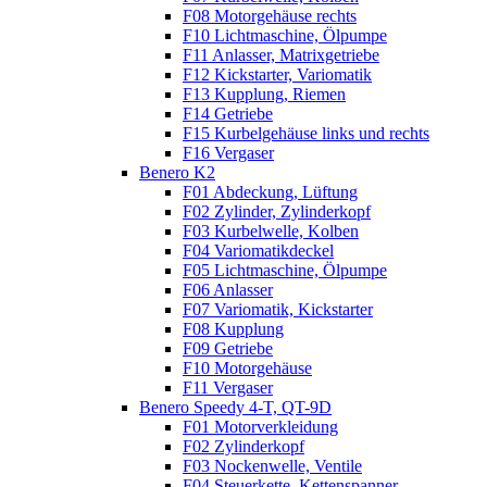
F08 Motorgehäuse rechts
F10 Lichtmaschine, Ölpumpe
F11 Anlasser, Matrixgetriebe
F12 Kickstarter, Variomatik
F13 Kupplung, Riemen
F14 Getriebe
F15 Kurbelgehäuse links und rechts
F16 Vergaser
Benero K2
F01 Abdeckung, Lüftung
F02 Zylinder, Zylinderkopf
F03 Kurbelwelle, Kolben
F04 Variomatikdeckel
F05 Lichtmaschine, Ölpumpe
F06 Anlasser
F07 Variomatik, Kickstarter
F08 Kupplung
F09 Getriebe
F10 Motorgehäuse
F11 Vergaser
Benero Speedy 4-T, QT-9D
F01 Motorverkleidung
F02 Zylinderkopf
F03 Nockenwelle, Ventile
F04 Steuerkette, Kettenspanner