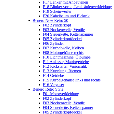
F17 Lenker mit Anbauteilen
F18 Blinker vorne, Lenksäulenverkleidung
F19 Scheinwerfer
F20 Kabelbaum und Elektrik
Benero New Retro 50
F02 Zylinderkopf
F03 Nockenwelle, Ventile
F04 Steuerkette, Kettenspanner
F05 Zylinderkopfdeckel
F06 Zylinder
F07 Kurbelwelle, Kolben
F08 Motorgehäuse rechts
F10 Lichtmaschine, Ölpumpe
F11 Anlasser, Matrixgetriebe
F12 Kickstarter, Variomatik
F13 Kupplung, Riemen
F14 Getriebe
F15 Kurbelgehäuse links und rechts
F16 Vergaser
Benero Retro Style
F01 Motorverkleidung
F02 Zylinderkopf
F03 Nockenwelle, Ventile
F04 Steuerkette, Kettenspanner
F05 Zylinderkopfdeckel