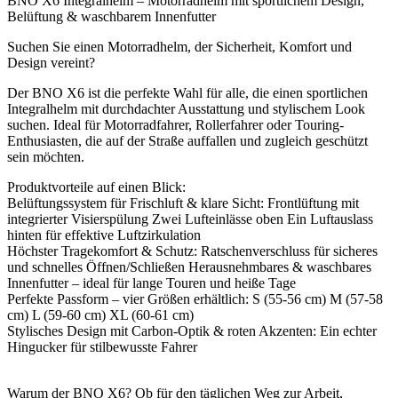
BNO X6 Integralhelm – Motorradhelm mit sportlichem Design,
Belüftung & waschbarem Innenfutter
Suchen Sie einen Motorradhelm, der Sicherheit, Komfort und
Design vereint?
Der BNO X6 ist die perfekte Wahl für alle, die einen sportlichen
Integralhelm mit durchdachter Ausstattung und stylischem Look
suchen. Ideal für Motorradfahrer, Rollerfahrer oder Touring-
Enthusiasten, die auf der Straße auffallen und zugleich geschützt
sein möchten.
Produktvorteile auf einen Blick:
Belüftungssystem für Frischluft & klare Sicht: Frontlüftung mit
integrierter Visierspülung Zwei Lufteinlässe oben Ein Luftauslass
hinten für effektive Luftzirkulation
Höchster Tragekomfort & Schutz: Ratschenverschluss für sicheres
und schnelles Öffnen/Schließen Herausnehmbares & waschbares
Innenfutter – ideal für lange Touren und heiße Tage
Perfekte Passform – vier Größen erhältlich: S (55-56 cm) M (57-58
cm) L (59-60 cm) XL (60-61 cm)
Stylisches Design mit Carbon-Optik & roten Akzenten: Ein echter
Hingucker für stilbewusste Fahrer
Warum der BNO X6? Ob für den täglichen Weg zur Arbeit,