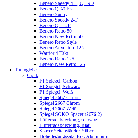
Benero Speedy 4-T, QT-9D
Benero QT-9 F3
Benero Sunny
Benero Speedy 2-T
Benero QT-12P
Benero Retro 50
Benero New Retro 50
Benero Retro Style
Benero Adventure 125
Warrior 4-Takt
Benero Retro 125
Benero New Retro 125
Tuningteile
Optik
F1 Spiegel, Carbon
F1 Spiegel, Schwarz
F1 Spiegel, Weiß
Spiegel 2667 Carbon
Spiegel 2667 Chrom
Spiegel 2667 Weiß
Spiegel SOKO Spacer (2676-2)
Lüfterradabdeckung, schwarz
Lüfterradabdeckung, Blau
Spacer Seitenständer, Silber
Höherlegungssatz, Rot, Aluminium