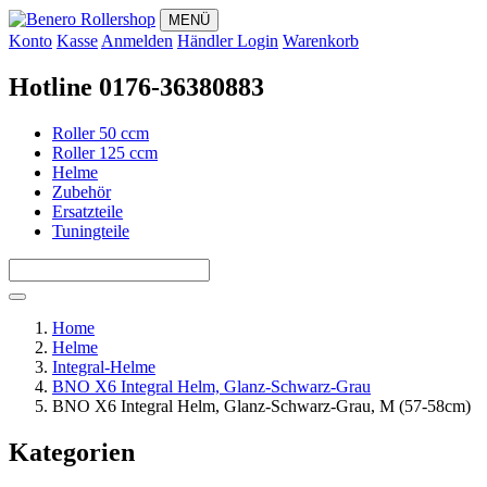
MENÜ
Konto
Kasse
Anmelden
Händler Login
Warenkorb
Hotline 0176-36380883
Roller 50 ccm
Roller 125 ccm
Helme
Zubehör
Ersatzteile
Tuningteile
Home
Helme
Integral-Helme
BNO X6 Integral Helm, Glanz-Schwarz-Grau
BNO X6 Integral Helm, Glanz-Schwarz-Grau, M (57-58cm)
Kategorien