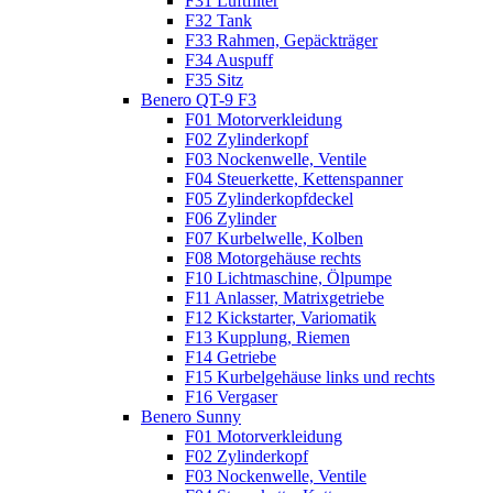
F31 Luftfilter
F32 Tank
F33 Rahmen, Gepäckträger
F34 Auspuff
F35 Sitz
Benero QT-9 F3
F01 Motorverkleidung
F02 Zylinderkopf
F03 Nockenwelle, Ventile
F04 Steuerkette, Kettenspanner
F05 Zylinderkopfdeckel
F06 Zylinder
F07 Kurbelwelle, Kolben
F08 Motorgehäuse rechts
F10 Lichtmaschine, Ölpumpe
F11 Anlasser, Matrixgetriebe
F12 Kickstarter, Variomatik
F13 Kupplung, Riemen
F14 Getriebe
F15 Kurbelgehäuse links und rechts
F16 Vergaser
Benero Sunny
F01 Motorverkleidung
F02 Zylinderkopf
F03 Nockenwelle, Ventile