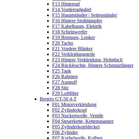
F13 Hinterrad
F14 Vorderradgabel
F15 Hauptständer / Seitenständer
F16 Hintere Stoßdämpfer
F17 Kabelbaum, Elektrik
F18 Scheinwerfer
F19 Bremsen, Lenker
F20 Tacho
F21 Vordere Blinker
F22 Verkleidungsteile
F23 Hintere Verkleidung, Helmfach
F24 Rückleuchte, Hintere Schmutzfänger
F25 Tank
F26 Rahmen
F27 Auspuff
F28 Sitz
F29 Luftfilter
Benero GT-50 4-T
F01 Motorverkleidung
F02 Zylinderkopf
F03 Nockenwelle, Ventile
F04 Steuerkette, Kettenspanner
F05 Zylinderkopfdeckel
F06 Zylinder
F07 Kurbelwelle, Kolben