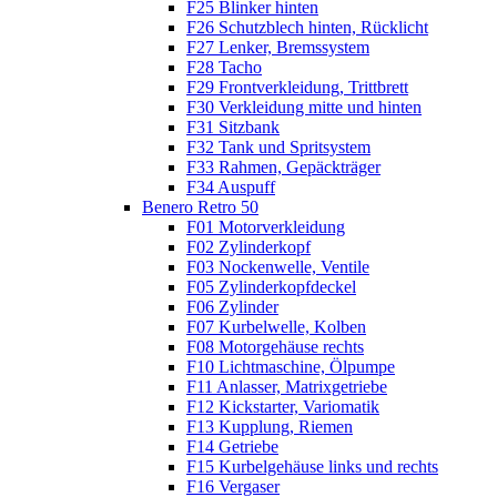
F25 Blinker hinten
F26 Schutzblech hinten, Rücklicht
F27 Lenker, Bremssystem
F28 Tacho
F29 Frontverkleidung, Trittbrett
F30 Verkleidung mitte und hinten
F31 Sitzbank
F32 Tank und Spritsystem
F33 Rahmen, Gepäckträger
F34 Auspuff
Benero Retro 50
F01 Motorverkleidung
F02 Zylinderkopf
F03 Nockenwelle, Ventile
F05 Zylinderkopfdeckel
F06 Zylinder
F07 Kurbelwelle, Kolben
F08 Motorgehäuse rechts
F10 Lichtmaschine, Ölpumpe
F11 Anlasser, Matrixgetriebe
F12 Kickstarter, Variomatik
F13 Kupplung, Riemen
F14 Getriebe
F15 Kurbelgehäuse links und rechts
F16 Vergaser