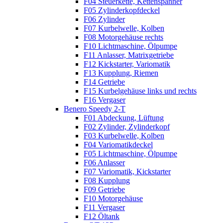
F04 Steuerkette, Kettenspanner
F05 Zylinderkopfdeckel
F06 Zylinder
F07 Kurbelwelle, Kolben
F08 Motorgehäuse rechts
F10 Lichtmaschine, Ölpumpe
F11 Anlasser, Matrixgetriebe
F12 Kickstarter, Variomatik
F13 Kupplung, Riemen
F14 Getriebe
F15 Kurbelgehäuse links und rechts
F16 Vergaser
Benero Speedy 2-T
F01 Abdeckung, Lüftung
F02 Zylinder, Zylinderkopf
F03 Kurbelwelle, Kolben
F04 Variomatikdeckel
F05 Lichtmaschine, Ölpumpe
F06 Anlasser
F07 Variomatik, Kickstarter
F08 Kupplung
F09 Getriebe
F10 Motorgehäuse
F11 Vergaser
F12 Öltank