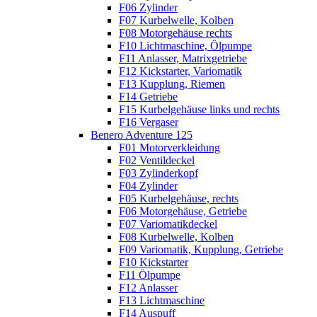
F06 Zylinder
F07 Kurbelwelle, Kolben
F08 Motorgehäuse rechts
F10 Lichtmaschine, Ölpumpe
F11 Anlasser, Matrixgetriebe
F12 Kickstarter, Variomatik
F13 Kupplung, Riemen
F14 Getriebe
F15 Kurbelgehäuse links und rechts
F16 Vergaser
Benero Adventure 125
F01 Motorverkleidung
F02 Ventildeckel
F03 Zylinderkopf
F04 Zylinder
F05 Kurbelgehäuse, rechts
F06 Motorgehäuse, Getriebe
F07 Variomatikdeckel
F08 Kurbelwelle, Kolben
F09 Variomatik, Kupplung, Getriebe
F10 Kickstarter
F11 Ölpumpe
F12 Anlasser
F13 Lichtmaschine
F14 Auspuff