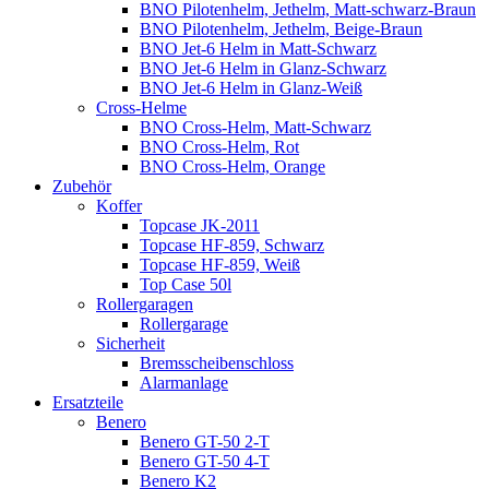
BNO Pilotenhelm, Jethelm, Matt-schwarz-Braun
BNO Pilotenhelm, Jethelm, Beige-Braun
BNO Jet-6 Helm in Matt-Schwarz
BNO Jet-6 Helm in Glanz-Schwarz
BNO Jet-6 Helm in Glanz-Weiß
Cross-Helme
BNO Cross-Helm, Matt-Schwarz
BNO Cross-Helm, Rot
BNO Cross-Helm, Orange
Zubehör
Koffer
Topcase JK-2011
Topcase HF-859, Schwarz
Topcase HF-859, Weiß
Top Case 50l
Rollergaragen
Rollergarage
Sicherheit
Bremsscheibenschloss
Alarmanlage
Ersatzteile
Benero
Benero GT-50 2-T
Benero GT-50 4-T
Benero K2