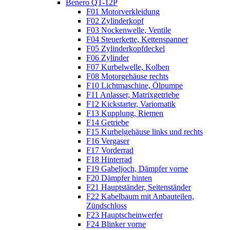
Benero QT-12P
F01 Motorverkleidung
F02 Zylinderkopf
F03 Nockenwelle, Ventile
F04 Steuerkette, Kettenspanner
F05 Zylinderkopfdeckel
F06 Zylinder
F07 Kurbelwelle, Kolben
F08 Motorgehäuse rechts
F10 Lichtmaschine, Ölpumpe
F11 Anlasser, Matrixgetriebe
F12 Kickstarter, Variomatik
F13 Kupplung, Riemen
F14 Getriebe
F15 Kurbelgehäuse links und rechts
F16 Vergaser
F17 Vorderrad
F18 Hinterrad
F19 Gabeljoch, Dämpfer vorne
F20 Dämpfer hinten
F21 Hauptständer, Seitenständer
F22 Kabelbaum mit Anbauteilen,
Zündschloss
F23 Hauptscheinwerfer
F24 Blinker vorne