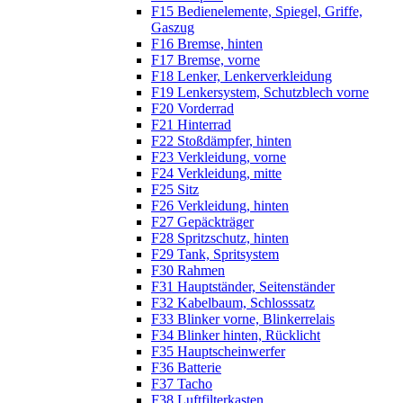
F15 Bedienelemente, Spiegel, Griffe,
Gaszug
F16 Bremse, hinten
F17 Bremse, vorne
F18 Lenker, Lenkerverkleidung
F19 Lenkersystem, Schutzblech vorne
F20 Vorderrad
F21 Hinterrad
F22 Stoßdämpfer, hinten
F23 Verkleidung, vorne
F24 Verkleidung, mitte
F25 Sitz
F26 Verkleidung, hinten
F27 Gepäckträger
F28 Spritzschutz, hinten
F29 Tank, Spritsystem
F30 Rahmen
F31 Hauptständer, Seitenständer
F32 Kabelbaum, Schlosssatz
F33 Blinker vorne, Blinkerrelais
F34 Blinker hinten, Rücklicht
F35 Hauptscheinwerfer
F36 Batterie
F37 Tacho
F38 Luftfilterkasten