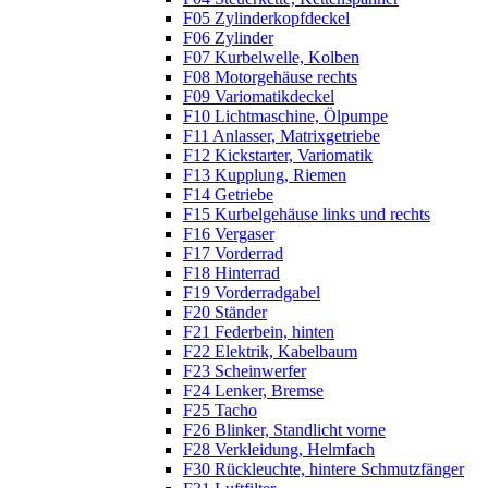
F05 Zylinderkopfdeckel
F06 Zylinder
F07 Kurbelwelle, Kolben
F08 Motorgehäuse rechts
F09 Variomatikdeckel
F10 Lichtmaschine, Ölpumpe
F11 Anlasser, Matrixgetriebe
F12 Kickstarter, Variomatik
F13 Kupplung, Riemen
F14 Getriebe
F15 Kurbelgehäuse links und rechts
F16 Vergaser
F17 Vorderrad
F18 Hinterrad
F19 Vorderradgabel
F20 Ständer
F21 Federbein, hinten
F22 Elektrik, Kabelbaum
F23 Scheinwerfer
F24 Lenker, Bremse
F25 Tacho
F26 Blinker, Standlicht vorne
F28 Verkleidung, Helmfach
F30 Rückleuchte, hintere Schmutzfänger