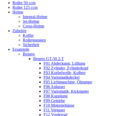
Roller 50 ccm
Roller 125 ccm
Helme
Integral-Helme
Jet-Helme
Cross-Helme
Zubehör
Koffer
Rollergaragen
Sicherheit
Ersatzteile
Benero
Benero GT-50 2-T
F01 Abdeckung, Lüftung
F02 Zylinder, Zylinderkopf
F03 Kurbelwelle, Kolben
F04 Variomatikdeckel
F05 Lichtmaschine, Ölpumpe
F06 Anlasser
F07 Variomatik, Kickstarter
F08 Kupplung
F09 Getriebe
F10 Motorgehäuse
F11 Vergaser
F12 Vorderrad