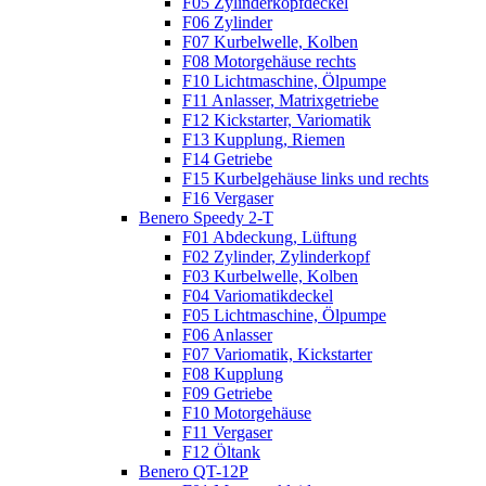
F05 Zylinderkopfdeckel
F06 Zylinder
F07 Kurbelwelle, Kolben
F08 Motorgehäuse rechts
F10 Lichtmaschine, Ölpumpe
F11 Anlasser, Matrixgetriebe
F12 Kickstarter, Variomatik
F13 Kupplung, Riemen
F14 Getriebe
F15 Kurbelgehäuse links und rechts
F16 Vergaser
Benero Speedy 2-T
F01 Abdeckung, Lüftung
F02 Zylinder, Zylinderkopf
F03 Kurbelwelle, Kolben
F04 Variomatikdeckel
F05 Lichtmaschine, Ölpumpe
F06 Anlasser
F07 Variomatik, Kickstarter
F08 Kupplung
F09 Getriebe
F10 Motorgehäuse
F11 Vergaser
F12 Öltank
Benero QT-12P