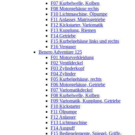
F07 Kurbelwelle, Kolben
F08 Motorgehäuse rechts
F10 Lichtmaschine, Ölpumpe
F11 Anlasser, Matrixgetriebe
F12 Kickstarter, Variomatik
F13 Kupplung, Riemen
F14 Getriebe
F15 Kurbelgehäuse links und rechts
F16 Vergaser
Benero Adventure 125
F01 Motorverkleidung
F02 Ventildeckel
F03 Zylinderkopf
F04 Zylinder
F05 Kurbelgehäuse, rechts
F06 Motorgehäuse, Getriebe
F07 Variomatikdeckel
F08 Kurbelwelle, Kolben
F09 Variomatik, Kupplung, Getriebe
F10 Kickstarter
F11 Ölpumpe
F12 Anlasser
F13 Lichtmaschine
F14 Auspuff
F15 Bedienelemente, Spiegel, Griffe,