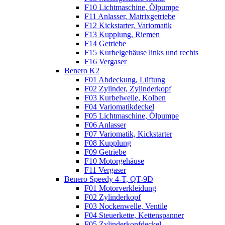
F10 Lichtmaschine, Ölpumpe
F11 Anlasser, Matrixgetriebe
F12 Kickstarter, Variomatik
F13 Kupplung, Riemen
F14 Getriebe
F15 Kurbelgehäuse links und rechts
F16 Vergaser
Benero K2
F01 Abdeckung, Lüftung
F02 Zylinder, Zylinderkopf
F03 Kurbelwelle, Kolben
F04 Variomatikdeckel
F05 Lichtmaschine, Ölpumpe
F06 Anlasser
F07 Variomatik, Kickstarter
F08 Kupplung
F09 Getriebe
F10 Motorgehäuse
F11 Vergaser
Benero Speedy 4-T, QT-9D
F01 Motorverkleidung
F02 Zylinderkopf
F03 Nockenwelle, Ventile
F04 Steuerkette, Kettenspanner
F05 Zylinderkopfdeckel