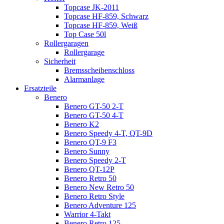
Topcase JK-2011
Topcase HF-859, Schwarz
Topcase HF-859, Weiß
Top Case 50l
Rollergaragen
Rollergarage
Sicherheit
Bremsscheibenschloss
Alarmanlage
Ersatzteile
Benero
Benero GT-50 2-T
Benero GT-50 4-T
Benero K2
Benero Speedy 4-T, QT-9D
Benero QT-9 F3
Benero Sunny
Benero Speedy 2-T
Benero QT-12P
Benero Retro 50
Benero New Retro 50
Benero Retro Style
Benero Adventure 125
Warrior 4-Takt
Benero Retro 125