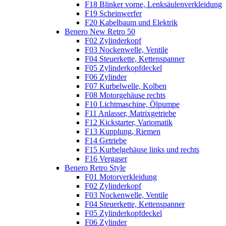
F18 Blinker vorne, Lenksäulenverkleidung
F19 Scheinwerfer
F20 Kabelbaum und Elektrik
Benero New Retro 50
F02 Zylinderkopf
F03 Nockenwelle, Ventile
F04 Steuerkette, Kettenspanner
F05 Zylinderkopfdeckel
F06 Zylinder
F07 Kurbelwelle, Kolben
F08 Motorgehäuse rechts
F10 Lichtmaschine, Ölpumpe
F11 Anlasser, Matrixgetriebe
F12 Kickstarter, Variomatik
F13 Kupplung, Riemen
F14 Getriebe
F15 Kurbelgehäuse links und rechts
F16 Vergaser
Benero Retro Style
F01 Motorverkleidung
F02 Zylinderkopf
F03 Nockenwelle, Ventile
F04 Steuerkette, Kettenspanner
F05 Zylinderkopfdeckel
F06 Zylinder