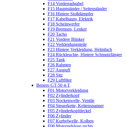
F14 Vorderradgabel
F15 Hauptständer / Seitenständer
F16 Hintere Stoßdämpfer
F17 Kabelbaum, Elektrik
F18 Scheinwerfer
F19 Bremsen, Lenker
F20 Tacho
F21 Vordere Blinker
F22 Verkleidungsteile
F23 Hintere Verkleidung, Helmfach
F24 Rückleuchte, Hintere Schmutzfänger
F25 Tank
F26 Rahmen
F27 Auspuff
F28 Sitz
F29 Luftfilter
Benero GT-50 4-T
F01 Motorverkleidung
F02 Zylinderkopf
F03 Nockenwelle, Ventile
F04 Steuerkette, Kettenspanner
F05 Zylinderkopfdeckel
F06 Zylinder
F07 Kurbelwelle, Kolben
F08 Motorgehäuse rechts