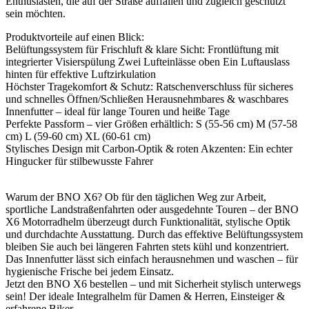
Enthusiasten, die auf der Straße auffallen und zugleich geschützt
sein möchten.
Produktvorteile auf einen Blick:
Belüftungssystem für Frischluft & klare Sicht: Frontlüftung mit
integrierter Visierspülung Zwei Lufteinlässe oben Ein Luftauslass
hinten für effektive Luftzirkulation
Höchster Tragekomfort & Schutz: Ratschenverschluss für sicheres
und schnelles Öffnen/Schließen Herausnehmbares & waschbares
Innenfutter – ideal für lange Touren und heiße Tage
Perfekte Passform – vier Größen erhältlich: S (55-56 cm) M (57-58
cm) L (59-60 cm) XL (60-61 cm)
Stylisches Design mit Carbon-Optik & roten Akzenten: Ein echter
Hingucker für stilbewusste Fahrer
Warum der BNO X6? Ob für den täglichen Weg zur Arbeit,
sportliche Landstraßenfahrten oder ausgedehnte Touren – der BNO
X6 Motorradhelm überzeugt durch Funktionalität, stylische Optik
und durchdachte Ausstattung. Durch das effektive Belüftungssystem
bleiben Sie auch bei längeren Fahrten stets kühl und konzentriert.
Das Innenfutter lässt sich einfach herausnehmen und waschen – für
hygienische Frische bei jedem Einsatz.
Jetzt den BNO X6 bestellen – und mit Sicherheit stylisch unterwegs
sein! Der ideale Integralhelm für Damen & Herren, Einsteiger &
erfahrene Biker.