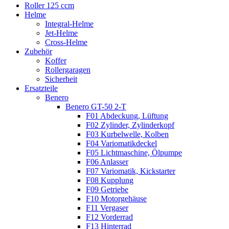
Roller 125 ccm
Helme
Integral-Helme
Jet-Helme
Cross-Helme
Zubehör
Koffer
Rollergaragen
Sicherheit
Ersatzteile
Benero
Benero GT-50 2-T
F01 Abdeckung, Lüftung
F02 Zylinder, Zylinderkopf
F03 Kurbelwelle, Kolben
F04 Variomatikdeckel
F05 Lichtmaschine, Ölpumpe
F06 Anlasser
F07 Variomatik, Kickstarter
F08 Kupplung
F09 Getriebe
F10 Motorgehäuse
F11 Vergaser
F12 Vorderrad
F13 Hinterrad