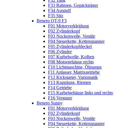
F32 Tank
F33 Rahmen, Gepäckträger
F34 Auspuff
F35 Sitz
Benero QT-9 F3
F01 Motorverkleidung
F02 Zylinderkopf
F03 Nockenwelle, Ventile
F04 Steuerkette, Kettenspanner
F05 Zylinderkopfdeckel
F06 Zylinder
F07 Kurbelwelle, Kolben
F08 Motorgehäuse rechts
F10 Lichtmaschine, Ölpumpe
F11 Anlasser, Matrixgetriebe
F12 Kickstarter, Variomatik
F13 Kupplung, Riemen
F14 Getriebe
F15 Kurbelgehäuse links und rechts
F16 Vergaser
Benero Sunny
F01 Motorverkleidung
F02 Zylinderkopf
F03 Nockenwelle, Ventile
F04 Steuerkette, Kettenspanner