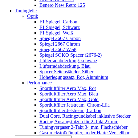
Benero New Retro 125
Tuningteile
Optik
F1 Spiegel, Carbon
F1 Spiegel, Schwarz
F1 Spiegel, Weiß
Spiegel 2667 Carbon
Spiegel 2667 Chrom
Spiegel 2667 Weiß
Spiegel SOKO Spacer (2676-2)
Lüfterradabdeckung, schwarz
Lüfterradabdeckung, Blau
Spacer Seitenständer, Silber
Höherlegungssatz, Rot, Aluminium
Performance
Sportluftfilter Aero Max, Rot
Sportluftfilter Aero Max, Blau
Sportluftfilter Aero Max, Gold
Sportluftfilter Jetstream, Chrom-Lila
Sportluftfilter Jetstream, Carbon
Dual Core, Racingzündkabel inklusive Stecker
Racing Ansaugstutzen für 2-Takt 27 mm
Tuningvergaser 2-Takt 34 mm, Flachschieber
Gasdruckstoßdämpfer, in der Härte Verstellbar