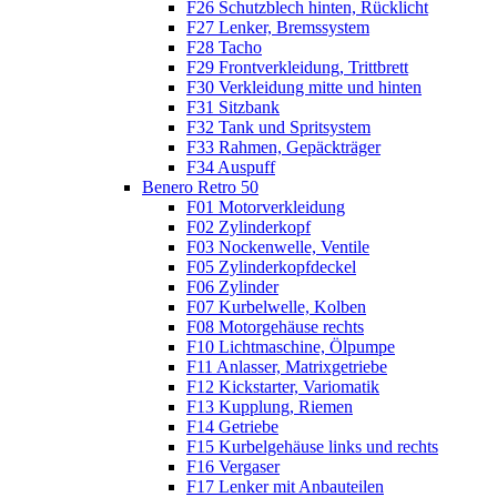
F26 Schutzblech hinten, Rücklicht
F27 Lenker, Bremssystem
F28 Tacho
F29 Frontverkleidung, Trittbrett
F30 Verkleidung mitte und hinten
F31 Sitzbank
F32 Tank und Spritsystem
F33 Rahmen, Gepäckträger
F34 Auspuff
Benero Retro 50
F01 Motorverkleidung
F02 Zylinderkopf
F03 Nockenwelle, Ventile
F05 Zylinderkopfdeckel
F06 Zylinder
F07 Kurbelwelle, Kolben
F08 Motorgehäuse rechts
F10 Lichtmaschine, Ölpumpe
F11 Anlasser, Matrixgetriebe
F12 Kickstarter, Variomatik
F13 Kupplung, Riemen
F14 Getriebe
F15 Kurbelgehäuse links und rechts
F16 Vergaser
F17 Lenker mit Anbauteilen