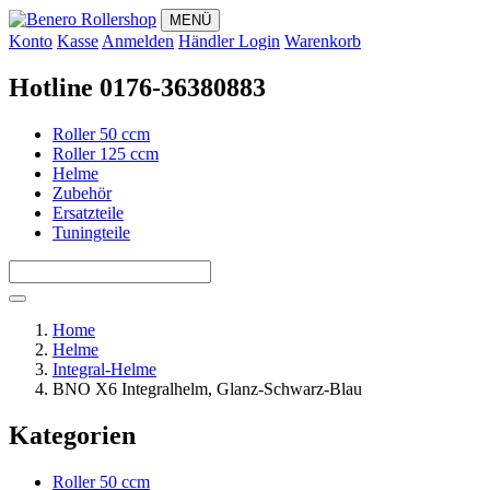
MENÜ
Konto
Kasse
Anmelden
Händler Login
Warenkorb
Hotline 0176-36380883
Roller 50 ccm
Roller 125 ccm
Helme
Zubehör
Ersatzteile
Tuningteile
Home
Helme
Integral-Helme
BNO X6 Integralhelm, Glanz-Schwarz-Blau
Kategorien
Roller 50 ccm