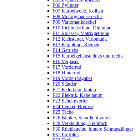
F06 Zylinder
F07 Kurbelwelle, Kolben
F08 Motorgehäuse rechts
F09 Variomatikdeckel
F10 Lichtmaschine, Ölpumpe
F11 Anlasser, Matrixgetriebe
F12 Kickstarter, Variomatik
F13 Kupplung, Riemen
F14 Getriebe
F15 Kurbelgehäuse links und rechts
F16 Vergaser
F17 Vorderrad
F18 Hinterrad
F19 Vorderradgabel
F20 Ständer
F21 Federbein, hinten
F22 Elektrik, Kabelbaum
F23 Scheinwerfer
F24 Lenker, Bremse
F25 Tacho
F26 Blinker, Standlicht vorne
F28 Verkleidung, Helmfach
F30 Rückleuchte, hintere Schmutzfänger
F31 Luftfilter