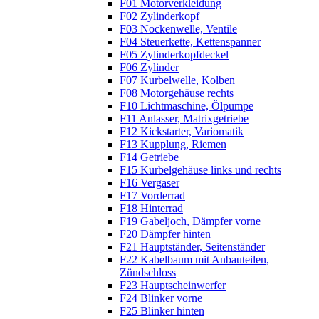
F01 Motorverkleidung
F02 Zylinderkopf
F03 Nockenwelle, Ventile
F04 Steuerkette, Kettenspanner
F05 Zylinderkopfdeckel
F06 Zylinder
F07 Kurbelwelle, Kolben
F08 Motorgehäuse rechts
F10 Lichtmaschine, Ölpumpe
F11 Anlasser, Matrixgetriebe
F12 Kickstarter, Variomatik
F13 Kupplung, Riemen
F14 Getriebe
F15 Kurbelgehäuse links und rechts
F16 Vergaser
F17 Vorderrad
F18 Hinterrad
F19 Gabeljoch, Dämpfer vorne
F20 Dämpfer hinten
F21 Hauptständer, Seitenständer
F22 Kabelbaum mit Anbauteilen,
Zündschloss
F23 Hauptscheinwerfer
F24 Blinker vorne
F25 Blinker hinten