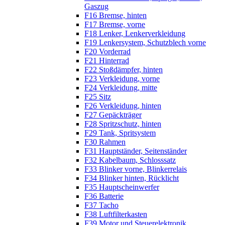
Gaszug
F16 Bremse, hinten
F17 Bremse, vorne
F18 Lenker, Lenkerverkleidung
F19 Lenkersystem, Schutzblech vorne
F20 Vorderrad
F21 Hinterrad
F22 Stoßdämpfer, hinten
F23 Verkleidung, vorne
F24 Verkleidung, mitte
F25 Sitz
F26 Verkleidung, hinten
F27 Gepäckträger
F28 Spritzschutz, hinten
F29 Tank, Spritsystem
F30 Rahmen
F31 Hauptständer, Seitenständer
F32 Kabelbaum, Schlosssatz
F33 Blinker vorne, Blinkerrelais
F34 Blinker hinten, Rücklicht
F35 Hauptscheinwerfer
F36 Batterie
F37 Tacho
F38 Luftfilterkasten
F39 Motor und Steuerelektronik