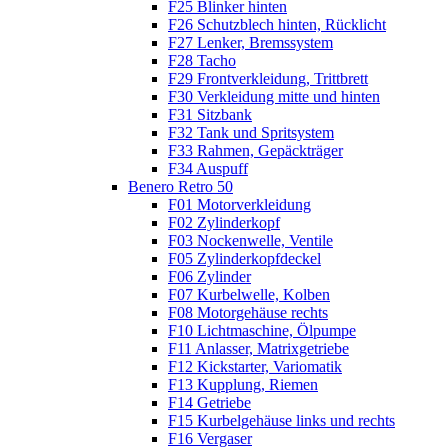
F25 Blinker hinten
F26 Schutzblech hinten, Rücklicht
F27 Lenker, Bremssystem
F28 Tacho
F29 Frontverkleidung, Trittbrett
F30 Verkleidung mitte und hinten
F31 Sitzbank
F32 Tank und Spritsystem
F33 Rahmen, Gepäckträger
F34 Auspuff
Benero Retro 50
F01 Motorverkleidung
F02 Zylinderkopf
F03 Nockenwelle, Ventile
F05 Zylinderkopfdeckel
F06 Zylinder
F07 Kurbelwelle, Kolben
F08 Motorgehäuse rechts
F10 Lichtmaschine, Ölpumpe
F11 Anlasser, Matrixgetriebe
F12 Kickstarter, Variomatik
F13 Kupplung, Riemen
F14 Getriebe
F15 Kurbelgehäuse links und rechts
F16 Vergaser