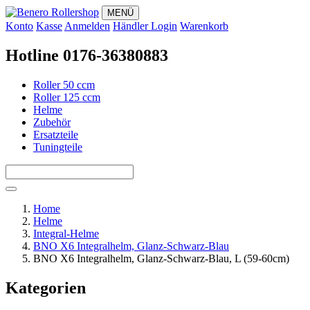
MENÜ
Konto
Kasse
Anmelden
Händler Login
Warenkorb
Hotline 0176-36380883
Roller 50 ccm
Roller 125 ccm
Helme
Zubehör
Ersatzteile
Tuningteile
Home
Helme
Integral-Helme
BNO X6 Integralhelm, Glanz-Schwarz-Blau
BNO X6 Integralhelm, Glanz-Schwarz-Blau, L (59-60cm)
Kategorien