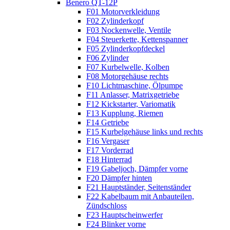
Benero QT-12P
F01 Motorverkleidung
F02 Zylinderkopf
F03 Nockenwelle, Ventile
F04 Steuerkette, Kettenspanner
F05 Zylinderkopfdeckel
F06 Zylinder
F07 Kurbelwelle, Kolben
F08 Motorgehäuse rechts
F10 Lichtmaschine, Ölpumpe
F11 Anlasser, Matrixgetriebe
F12 Kickstarter, Variomatik
F13 Kupplung, Riemen
F14 Getriebe
F15 Kurbelgehäuse links und rechts
F16 Vergaser
F17 Vorderrad
F18 Hinterrad
F19 Gabeljoch, Dämpfer vorne
F20 Dämpfer hinten
F21 Hauptständer, Seitenständer
F22 Kabelbaum mit Anbauteilen,
Zündschloss
F23 Hauptscheinwerfer
F24 Blinker vorne