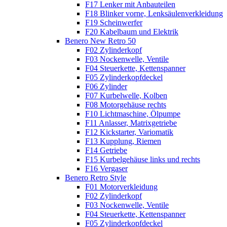
F17 Lenker mit Anbauteilen
F18 Blinker vorne, Lenksäulenverkleidung
F19 Scheinwerfer
F20 Kabelbaum und Elektrik
Benero New Retro 50
F02 Zylinderkopf
F03 Nockenwelle, Ventile
F04 Steuerkette, Kettenspanner
F05 Zylinderkopfdeckel
F06 Zylinder
F07 Kurbelwelle, Kolben
F08 Motorgehäuse rechts
F10 Lichtmaschine, Ölpumpe
F11 Anlasser, Matrixgetriebe
F12 Kickstarter, Variomatik
F13 Kupplung, Riemen
F14 Getriebe
F15 Kurbelgehäuse links und rechts
F16 Vergaser
Benero Retro Style
F01 Motorverkleidung
F02 Zylinderkopf
F03 Nockenwelle, Ventile
F04 Steuerkette, Kettenspanner
F05 Zylinderkopfdeckel