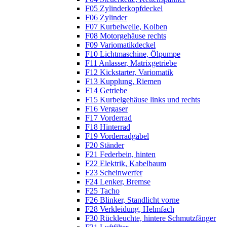
F05 Zylinderkopfdeckel
F06 Zylinder
F07 Kurbelwelle, Kolben
F08 Motorgehäuse rechts
F09 Variomatikdeckel
F10 Lichtmaschine, Ölpumpe
F11 Anlasser, Matrixgetriebe
F12 Kickstarter, Variomatik
F13 Kupplung, Riemen
F14 Getriebe
F15 Kurbelgehäuse links und rechts
F16 Vergaser
F17 Vorderrad
F18 Hinterrad
F19 Vorderradgabel
F20 Ständer
F21 Federbein, hinten
F22 Elektrik, Kabelbaum
F23 Scheinwerfer
F24 Lenker, Bremse
F25 Tacho
F26 Blinker, Standlicht vorne
F28 Verkleidung, Helmfach
F30 Rückleuchte, hintere Schmutzfänger