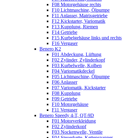
F08 Motorgehäuse rechts
F10 Lichtmaschine, Ölpumpe
F11 Anlasser, Matrixgetriebe
F12 Kickstarter, Variomatik
F13 Kupplung, Riemen
F14 Getriebe
F15 Kurbelgehäuse links und rechts
F16 Vergaser
Benero K2
F01 Abdeckung, Lüftung
F02 Zylinder, Zylinderkopf
F03 Kurbelwelle, Kolben
F04 Variomatikdeckel
F05 Lichtmaschine, Ölpumpe
F06 Anlasser
F07 Variomatik, Kickstarter
F08 Kupplung
F09 Getriebe
F10 Motorgehäuse
F11 Vergaser
Benero Speedy 4-T, QT-9D
F01 Motorverkleidung
F02 Zylinderkopf
F03 Nockenwelle, Ventile
F04 Steuerkette, Kettenspanner