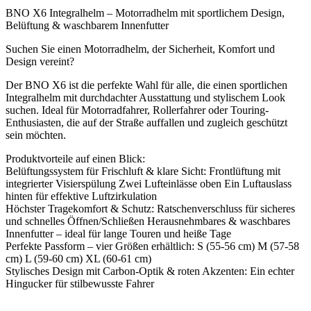
BNO X6 Integralhelm – Motorradhelm mit sportlichem Design,
Belüftung & waschbarem Innenfutter
Suchen Sie einen Motorradhelm, der Sicherheit, Komfort und
Design vereint?
Der BNO X6 ist die perfekte Wahl für alle, die einen sportlichen
Integralhelm mit durchdachter Ausstattung und stylischem Look
suchen. Ideal für Motorradfahrer, Rollerfahrer oder Touring-
Enthusiasten, die auf der Straße auffallen und zugleich geschützt
sein möchten.
Produktvorteile auf einen Blick:
Belüftungssystem für Frischluft & klare Sicht: Frontlüftung mit
integrierter Visierspülung Zwei Lufteinlässe oben Ein Luftauslass
hinten für effektive Luftzirkulation
Höchster Tragekomfort & Schutz: Ratschenverschluss für sicheres
und schnelles Öffnen/Schließen Herausnehmbares & waschbares
Innenfutter – ideal für lange Touren und heiße Tage
Perfekte Passform – vier Größen erhältlich: S (55-56 cm) M (57-58
cm) L (59-60 cm) XL (60-61 cm)
Stylisches Design mit Carbon-Optik & roten Akzenten: Ein echter
Hingucker für stilbewusste Fahrer