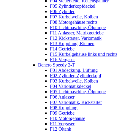
F04 Steuerkette, Kettenspanner
F05 Zylinderkopfdeckel
F06 Zylinder
F07 Kurbelwelle, Kolben
F08 Motorgehäuse rechts
F10 Lichtmaschine, Ölpumpe
F11 Anlasser, Matrixgetriebe
F12 Kickstarter, Variomatik
F13 Kupplung, Riemen
F14 Getriebe
F15 Kurbelgehäuse links und rechts
F16 Vergaser
Benero Speedy 2-T
F01 Abdeckung, Lüftung
F02 Zylinder, Zylinderkopf
F03 Kurbelwelle, Kolben
F04 Variomatikdeckel
F05 Lichtmaschine, Ölpumpe
F06 Anlasser
F07 Variomatik, Kickstarter
F08 Kupplung
F09 Getriebe
F10 Motorgehäuse
F11 Vergaser
F12 Öltank