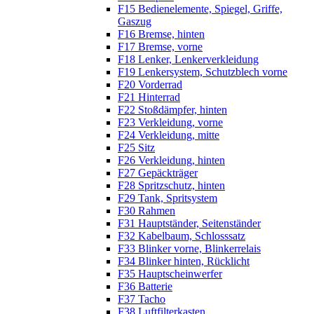
F15 Bedienelemente, Spiegel, Griffe,
Gaszug
F16 Bremse, hinten
F17 Bremse, vorne
F18 Lenker, Lenkerverkleidung
F19 Lenkersystem, Schutzblech vorne
F20 Vorderrad
F21 Hinterrad
F22 Stoßdämpfer, hinten
F23 Verkleidung, vorne
F24 Verkleidung, mitte
F25 Sitz
F26 Verkleidung, hinten
F27 Gepäckträger
F28 Spritzschutz, hinten
F29 Tank, Spritsystem
F30 Rahmen
F31 Hauptständer, Seitenständer
F32 Kabelbaum, Schlosssatz
F33 Blinker vorne, Blinkerrelais
F34 Blinker hinten, Rücklicht
F35 Hauptscheinwerfer
F36 Batterie
F37 Tacho
F38 Luftfilterkasten