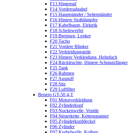
F13 Hinterrad
F14 Vorderradgabel
F15 Hauptständer / Seitenständer
F16 Hintere Stoßdämpfer
F17 Kabelbaum, Elektrik
F18 Scheinwerfer
F19 Bremsen, Lenker
F20 Tacho
F21 Vordere Blinker
F22 Verkleidungsteile
F23 Hintere Verkleidung, Helmfach
F24 Rückleuchte, Hintere Schmutzfänger
F25 Tank
F26 Rahmen
F27 Auspuff
F28 Sitz
F29 Luftfilter
Benero GT-50 4-T
F01 Motorverkleidung
F02 Zylinderkopf
F03 Nockenwelle, Ventile
F04 Steuerkette, Kettenspanner
F05 Zylinderkopfdeckel
F06 Zylinder
F07 Kurbelwelle, Kolben