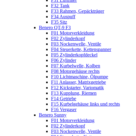
F31 Luftfilter
F32 Tank
F33 Rahmen, Gepäckträger
F34 Auspuff
F35 Sitz
Benero QT-9 F3
F01 Motorverkleidung
F02 Zylinderkopf
F03 Nockenwelle, Ventile
F04 Steuerkette, Kettenspanner
F05 Zylinderkopfdeckel
F06 Zylinder
F07 Kurbelwelle, Kolben
F08 Motorgehäuse rechts
F10 Lichtmaschine, Ölpumpe
F11 Anlasser, Matrixgetriebe
F12 Kickstarter, Variomatik
F13 Kupplung, Riemen
F14 Getriebe
F15 Kurbelgehäuse links und rechts
F16 Vergaser
Benero Sunny
F01 Motorverkleidung
F02 Zylinderkopf
F03 Nockenwelle, Ventile