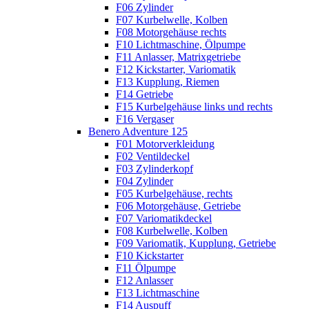
F06 Zylinder
F07 Kurbelwelle, Kolben
F08 Motorgehäuse rechts
F10 Lichtmaschine, Ölpumpe
F11 Anlasser, Matrixgetriebe
F12 Kickstarter, Variomatik
F13 Kupplung, Riemen
F14 Getriebe
F15 Kurbelgehäuse links und rechts
F16 Vergaser
Benero Adventure 125
F01 Motorverkleidung
F02 Ventildeckel
F03 Zylinderkopf
F04 Zylinder
F05 Kurbelgehäuse, rechts
F06 Motorgehäuse, Getriebe
F07 Variomatikdeckel
F08 Kurbelwelle, Kolben
F09 Variomatik, Kupplung, Getriebe
F10 Kickstarter
F11 Ölpumpe
F12 Anlasser
F13 Lichtmaschine
F14 Auspuff