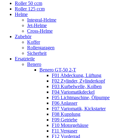
Roller 50 ccm
Roller 125 ccm
Helme
Integral-Helme
Jet-Helme
Cross-Helme
Zubehör
Koffer
Rollergaragen
Sicherheit
Ersatzteile
Benero
Benero GT-50 2-T
F01 Abdeckung, Lüftung
F02 Zylinder, Zylinderkopf
F03 Kurbelwelle, Kolben
F04 Variomatikdeckel
F05 Lichtmaschine, Ölpumpe
F06 Anlasser
F07 Variomatik, Kickstarter
F08 Kupplung
F09 Getriebe
F10 Motorgehäuse
F11 Vergaser
F12 Vorderrad