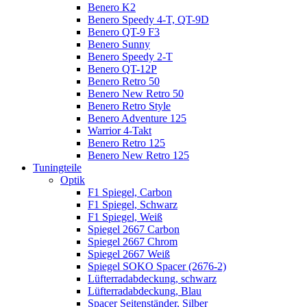
Benero K2
Benero Speedy 4-T, QT-9D
Benero QT-9 F3
Benero Sunny
Benero Speedy 2-T
Benero QT-12P
Benero Retro 50
Benero New Retro 50
Benero Retro Style
Benero Adventure 125
Warrior 4-Takt
Benero Retro 125
Benero New Retro 125
Tuningteile
Optik
F1 Spiegel, Carbon
F1 Spiegel, Schwarz
F1 Spiegel, Weiß
Spiegel 2667 Carbon
Spiegel 2667 Chrom
Spiegel 2667 Weiß
Spiegel SOKO Spacer (2676-2)
Lüfterradabdeckung, schwarz
Lüfterradabdeckung, Blau
Spacer Seitenständer, Silber