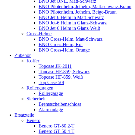
BNO Jet ONE, Matt-Schwarz
BNO Pilotenhelm, Jethelm, Matt-schwarz-Braun
BNO Pilotenhelm, Jethelm, Beige-Braun
BNO Jet-6 Helm in Matt-Schwarz
BNO Jet-6 Helm in Glanz-Schwarz
BNO Jet-6 Helm in Glanz-Weiß
Cross-Helme
BNO Cross-Helm, Matt-Schwarz
BNO Cross-Helm, Rot
BNO Cross-Helm, Orange
Zubehör
Koffer
Topcase JK-2011
Topcase HF-859, Schwarz
Topcase HF-859, Weiß
Top Case 50l
Rollergaragen
Rollergarage
Sicherheit
Bremsscheibenschloss
Alarmanlage
Ersatzteile
Benero
Benero GT-50 2-T
Benero GT-50 4-T