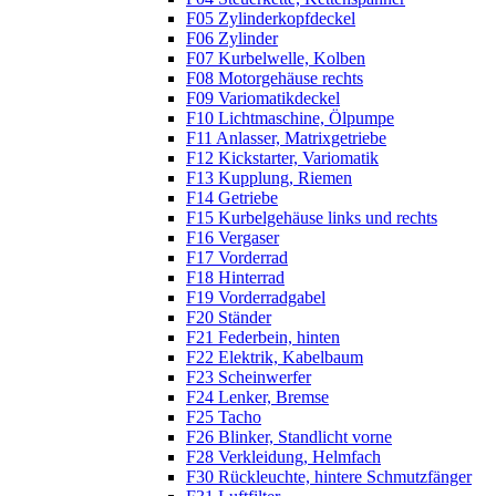
F05 Zylinderkopfdeckel
F06 Zylinder
F07 Kurbelwelle, Kolben
F08 Motorgehäuse rechts
F09 Variomatikdeckel
F10 Lichtmaschine, Ölpumpe
F11 Anlasser, Matrixgetriebe
F12 Kickstarter, Variomatik
F13 Kupplung, Riemen
F14 Getriebe
F15 Kurbelgehäuse links und rechts
F16 Vergaser
F17 Vorderrad
F18 Hinterrad
F19 Vorderradgabel
F20 Ständer
F21 Federbein, hinten
F22 Elektrik, Kabelbaum
F23 Scheinwerfer
F24 Lenker, Bremse
F25 Tacho
F26 Blinker, Standlicht vorne
F28 Verkleidung, Helmfach
F30 Rückleuchte, hintere Schmutzfänger