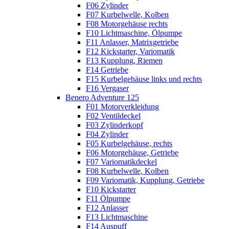
F06 Zylinder
F07 Kurbelwelle, Kolben
F08 Motorgehäuse rechts
F10 Lichtmaschine, Ölpumpe
F11 Anlasser, Matrixgetriebe
F12 Kickstarter, Variomatik
F13 Kupplung, Riemen
F14 Getriebe
F15 Kurbelgehäuse links und rechts
F16 Vergaser
Benero Adventure 125
F01 Motorverkleidung
F02 Ventildeckel
F03 Zylinderkopf
F04 Zylinder
F05 Kurbelgehäuse, rechts
F06 Motorgehäuse, Getriebe
F07 Variomatikdeckel
F08 Kurbelwelle, Kolben
F09 Variomatik, Kupplung, Getriebe
F10 Kickstarter
F11 Ölpumpe
F12 Anlasser
F13 Lichtmaschine
F14 Auspuff