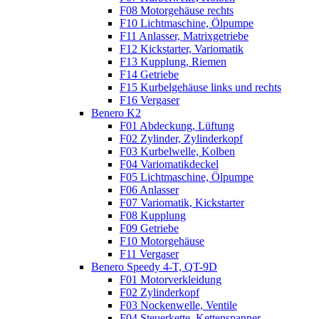
F08 Motorgehäuse rechts
F10 Lichtmaschine, Ölpumpe
F11 Anlasser, Matrixgetriebe
F12 Kickstarter, Variomatik
F13 Kupplung, Riemen
F14 Getriebe
F15 Kurbelgehäuse links und rechts
F16 Vergaser
Benero K2
F01 Abdeckung, Lüftung
F02 Zylinder, Zylinderkopf
F03 Kurbelwelle, Kolben
F04 Variomatikdeckel
F05 Lichtmaschine, Ölpumpe
F06 Anlasser
F07 Variomatik, Kickstarter
F08 Kupplung
F09 Getriebe
F10 Motorgehäuse
F11 Vergaser
Benero Speedy 4-T, QT-9D
F01 Motorverkleidung
F02 Zylinderkopf
F03 Nockenwelle, Ventile
F04 Steuerkette, Kettenspanner