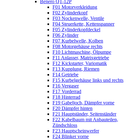
Benero QT-12P
F01 Motorverkleidung
F02 Zylinderkopf
F03 Nockenwelle, Ventile
F04 Steuerkette, Kettenspanner
F05 Zylinderkopfdeckel
F06 Zylinder
F07 Kurbelwelle, Kolben
F08 Motorgehäuse rechts
F10 Lichtmaschine, Ölpumpe
F11 Anlasser, Matrixgetriebe
F12 Kickstarter, Variomatik
F13 Kupplung, Riemen
F14 Getriebe
F15 Kurbelgehäuse links und rechts
F16 Vergaser
F17 Vorderrad
F18 Hinterrad
F19 Gabeljoch, Dämpfer vorne
F20 Dämpfer hinten
F21 Hauptständer, Seitenständer
F22 Kabelbaum mit Anbauteilen,
Zündschloss
F23 Hauptscheinwerfer
F24 Blinker vorne