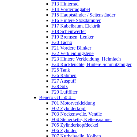
F13 Hinterrad
F14 Vorderradgabel
F15 Hauptständer / Seitenständer
F16 Hintere Stoßdämpfer
F17 Kabelbaum, Elektrik
F18 Scheinwerfer
F19 Bremsen, Lenker
F20 Tacho
F21 Vordere Blinker
F22 Verkleidungsteile
F23 Hintere Verkleidung, Helmfach
F24 Rückleuchte, Hintere Schmutzfänger
F25 Tank
F26 Rahmen
F27 Auspuff
F28 Sitz
F29 Luftfilter
Benero GT-50 4-T
F01 Motorverkleidung
F02 Zylinderkopf
F03 Nockenwelle, Ventile
F04 Steuerkette, Kettenspanner
F05 Zylinderkopfdeckel
F06 Zylinder
F07 Kurbelwelle, Kolben