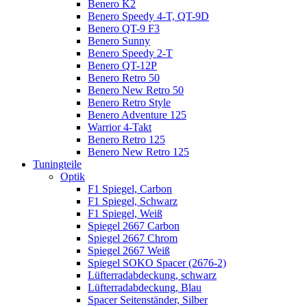
Benero K2
Benero Speedy 4-T, QT-9D
Benero QT-9 F3
Benero Sunny
Benero Speedy 2-T
Benero QT-12P
Benero Retro 50
Benero New Retro 50
Benero Retro Style
Benero Adventure 125
Warrior 4-Takt
Benero Retro 125
Benero New Retro 125
Tuningteile
Optik
F1 Spiegel, Carbon
F1 Spiegel, Schwarz
F1 Spiegel, Weiß
Spiegel 2667 Carbon
Spiegel 2667 Chrom
Spiegel 2667 Weiß
Spiegel SOKO Spacer (2676-2)
Lüfterradabdeckung, schwarz
Lüfterradabdeckung, Blau
Spacer Seitenständer, Silber