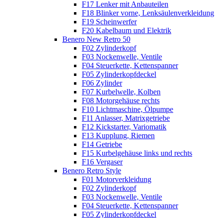
F17 Lenker mit Anbauteilen
F18 Blinker vorne, Lenksäulenverkleidung
F19 Scheinwerfer
F20 Kabelbaum und Elektrik
Benero New Retro 50
F02 Zylinderkopf
F03 Nockenwelle, Ventile
F04 Steuerkette, Kettenspanner
F05 Zylinderkopfdeckel
F06 Zylinder
F07 Kurbelwelle, Kolben
F08 Motorgehäuse rechts
F10 Lichtmaschine, Ölpumpe
F11 Anlasser, Matrixgetriebe
F12 Kickstarter, Variomatik
F13 Kupplung, Riemen
F14 Getriebe
F15 Kurbelgehäuse links und rechts
F16 Vergaser
Benero Retro Style
F01 Motorverkleidung
F02 Zylinderkopf
F03 Nockenwelle, Ventile
F04 Steuerkette, Kettenspanner
F05 Zylinderkopfdeckel