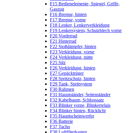
F15 Bedienelemente, Spiegel, Griffe,
Gaszug
F16 Bremse, hinten
F17 Bremse, vorne
F18 Lenker, Lenkerverkleidung
F19 Lenkersystem, Schutzblech vorne
F20 Vorderrad
F21 Hinterrad
F22 Stoßdämpfer, hinten
F23 Verkleidung, vorne
F24 Verkleidung, mitte
F25 Sitz
F26 Verkleidung, hinten
F27 Gepäckträger
F28 Spritzschutz, hinten
F29 Tank, Spritsystem
F30 Rahmen
F31 Hauptständer, Seitenständer
F32 Kabelbaum, Schlosssatz
F33 Blinker vorne, Blinkerrelais
F34 Blinker hinten, Rücklicht
F35 Hauptscheinwerfer
F36 Batterie
F37 Tacho
F38 Luftfilterkasten