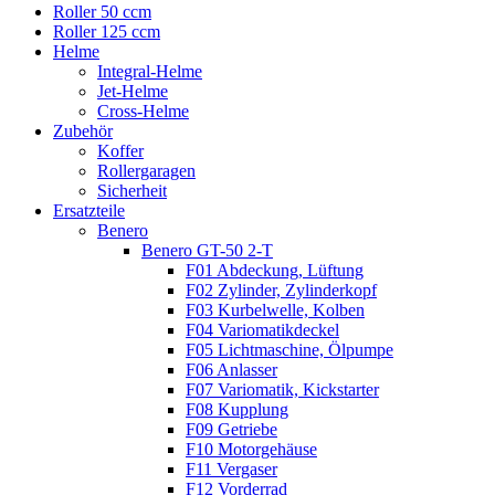
Roller 50 ccm
Roller 125 ccm
Helme
Integral-Helme
Jet-Helme
Cross-Helme
Zubehör
Koffer
Rollergaragen
Sicherheit
Ersatzteile
Benero
Benero GT-50 2-T
F01 Abdeckung, Lüftung
F02 Zylinder, Zylinderkopf
F03 Kurbelwelle, Kolben
F04 Variomatikdeckel
F05 Lichtmaschine, Ölpumpe
F06 Anlasser
F07 Variomatik, Kickstarter
F08 Kupplung
F09 Getriebe
F10 Motorgehäuse
F11 Vergaser
F12 Vorderrad