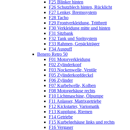
F25 Blinker hinten
F26 Schutzblech hinten, Rücklicht
F27 Lenker, Bremssystem
F28 Tacho
F29 Frontverkleidung, Trittbrett
F30 Verkleidung mitte und hinten
F31 Sitzbank
F32 Tank und Spritsystem
F33 Rahmen, Gepäckträger
F34 Auspuff
Benero Retro 50
F01 Motorverkleidung
F02 Zylinderkopf
F03 Nockenwelle, Ventile
F05 Zylinderkopfdeckel
F06 Zylinder
F07 Kurbelwelle, Kolben
F08 Motorgehäuse rechts
F10 Lichtmaschine, Ölpumpe
F11 Anlasser, Matrixgetriebe
F12 Kickstarter, Variomatik
F13 Kupplung, Riemen
F14 Getriebe
F15 Kurbelgehäuse links und rechts
F16 Vergaser