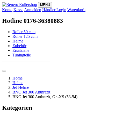
MENÜ
Konto
Kasse
Anmelden
Händler Login
Warenkorb
Hotline 0176-36380883
Roller 50 ccm
Roller 125 ccm
Helme
Zubehör
Ersatzteile
Tuningteile
Home
Helme
Jet-Helme
BNO Jet 300 Anthrazit
BNO Jet 300 Anthrazit, Gr.-XS (53-54)
Kategorien