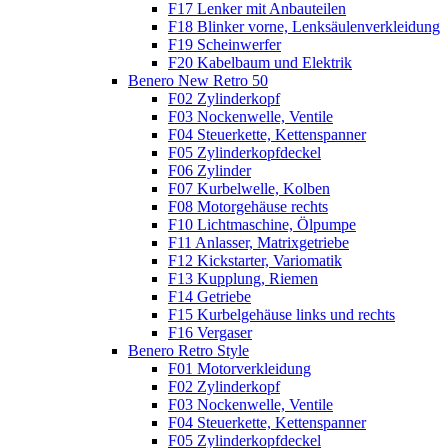
F17 Lenker mit Anbauteilen
F18 Blinker vorne, Lenksäulenverkleidung
F19 Scheinwerfer
F20 Kabelbaum und Elektrik
Benero New Retro 50
F02 Zylinderkopf
F03 Nockenwelle, Ventile
F04 Steuerkette, Kettenspanner
F05 Zylinderkopfdeckel
F06 Zylinder
F07 Kurbelwelle, Kolben
F08 Motorgehäuse rechts
F10 Lichtmaschine, Ölpumpe
F11 Anlasser, Matrixgetriebe
F12 Kickstarter, Variomatik
F13 Kupplung, Riemen
F14 Getriebe
F15 Kurbelgehäuse links und rechts
F16 Vergaser
Benero Retro Style
F01 Motorverkleidung
F02 Zylinderkopf
F03 Nockenwelle, Ventile
F04 Steuerkette, Kettenspanner
F05 Zylinderkopfdeckel