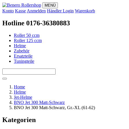
MENÜ
Konto
Kasse
Anmelden
Händler Login
Warenkorb
Hotline 0176-36380883
Roller 50 ccm
Roller 125 ccm
Helme
Zubehör
Ersatzteile
Tuningteile
Home
Helme
Jet-Helme
BNO Jet 300 Matt-Schwarz
BNO Jet 300 Matt-Schwarz, Gr.-XL (61-62)
Kategorien