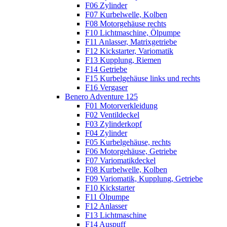
F06 Zylinder
F07 Kurbelwelle, Kolben
F08 Motorgehäuse rechts
F10 Lichtmaschine, Ölpumpe
F11 Anlasser, Matrixgetriebe
F12 Kickstarter, Variomatik
F13 Kupplung, Riemen
F14 Getriebe
F15 Kurbelgehäuse links und rechts
F16 Vergaser
Benero Adventure 125
F01 Motorverkleidung
F02 Ventildeckel
F03 Zylinderkopf
F04 Zylinder
F05 Kurbelgehäuse, rechts
F06 Motorgehäuse, Getriebe
F07 Variomatikdeckel
F08 Kurbelwelle, Kolben
F09 Variomatik, Kupplung, Getriebe
F10 Kickstarter
F11 Ölpumpe
F12 Anlasser
F13 Lichtmaschine
F14 Auspuff