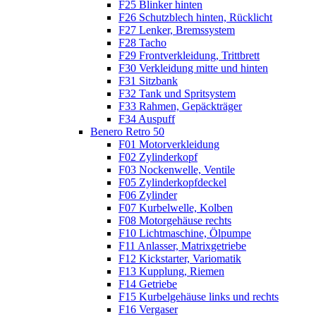
F25 Blinker hinten
F26 Schutzblech hinten, Rücklicht
F27 Lenker, Bremssystem
F28 Tacho
F29 Frontverkleidung, Trittbrett
F30 Verkleidung mitte und hinten
F31 Sitzbank
F32 Tank und Spritsystem
F33 Rahmen, Gepäckträger
F34 Auspuff
Benero Retro 50
F01 Motorverkleidung
F02 Zylinderkopf
F03 Nockenwelle, Ventile
F05 Zylinderkopfdeckel
F06 Zylinder
F07 Kurbelwelle, Kolben
F08 Motorgehäuse rechts
F10 Lichtmaschine, Ölpumpe
F11 Anlasser, Matrixgetriebe
F12 Kickstarter, Variomatik
F13 Kupplung, Riemen
F14 Getriebe
F15 Kurbelgehäuse links und rechts
F16 Vergaser