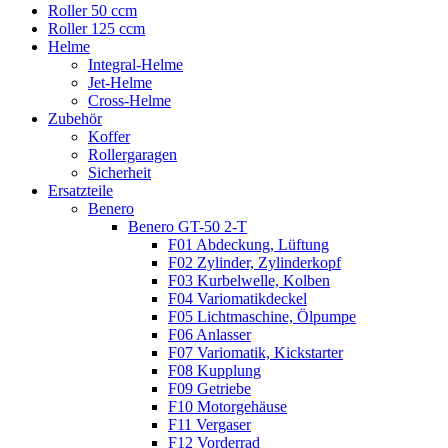
Roller 50 ccm
Roller 125 ccm
Helme
Integral-Helme
Jet-Helme
Cross-Helme
Zubehör
Koffer
Rollergaragen
Sicherheit
Ersatzteile
Benero
Benero GT-50 2-T
F01 Abdeckung, Lüftung
F02 Zylinder, Zylinderkopf
F03 Kurbelwelle, Kolben
F04 Variomatikdeckel
F05 Lichtmaschine, Ölpumpe
F06 Anlasser
F07 Variomatik, Kickstarter
F08 Kupplung
F09 Getriebe
F10 Motorgehäuse
F11 Vergaser
F12 Vorderrad