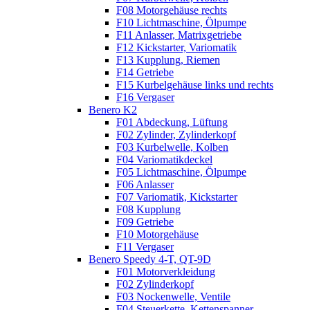
F08 Motorgehäuse rechts
F10 Lichtmaschine, Ölpumpe
F11 Anlasser, Matrixgetriebe
F12 Kickstarter, Variomatik
F13 Kupplung, Riemen
F14 Getriebe
F15 Kurbelgehäuse links und rechts
F16 Vergaser
Benero K2
F01 Abdeckung, Lüftung
F02 Zylinder, Zylinderkopf
F03 Kurbelwelle, Kolben
F04 Variomatikdeckel
F05 Lichtmaschine, Ölpumpe
F06 Anlasser
F07 Variomatik, Kickstarter
F08 Kupplung
F09 Getriebe
F10 Motorgehäuse
F11 Vergaser
Benero Speedy 4-T, QT-9D
F01 Motorverkleidung
F02 Zylinderkopf
F03 Nockenwelle, Ventile
F04 Steuerkette, Kettenspanner