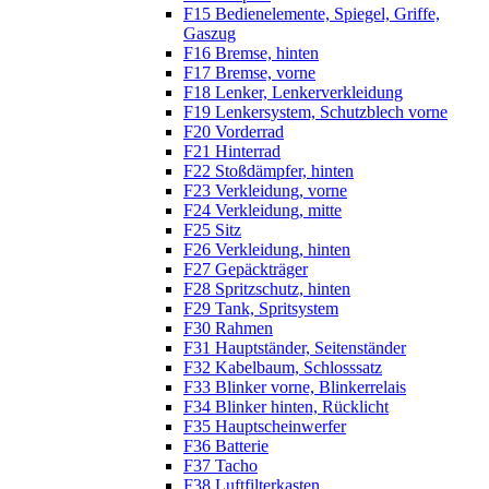
F15 Bedienelemente, Spiegel, Griffe,
Gaszug
F16 Bremse, hinten
F17 Bremse, vorne
F18 Lenker, Lenkerverkleidung
F19 Lenkersystem, Schutzblech vorne
F20 Vorderrad
F21 Hinterrad
F22 Stoßdämpfer, hinten
F23 Verkleidung, vorne
F24 Verkleidung, mitte
F25 Sitz
F26 Verkleidung, hinten
F27 Gepäckträger
F28 Spritzschutz, hinten
F29 Tank, Spritsystem
F30 Rahmen
F31 Hauptständer, Seitenständer
F32 Kabelbaum, Schlosssatz
F33 Blinker vorne, Blinkerrelais
F34 Blinker hinten, Rücklicht
F35 Hauptscheinwerfer
F36 Batterie
F37 Tacho
F38 Luftfilterkasten