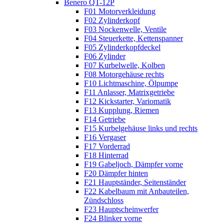
Benero QT-12P
F01 Motorverkleidung
F02 Zylinderkopf
F03 Nockenwelle, Ventile
F04 Steuerkette, Kettenspanner
F05 Zylinderkopfdeckel
F06 Zylinder
F07 Kurbelwelle, Kolben
F08 Motorgehäuse rechts
F10 Lichtmaschine, Ölpumpe
F11 Anlasser, Matrixgetriebe
F12 Kickstarter, Variomatik
F13 Kupplung, Riemen
F14 Getriebe
F15 Kurbelgehäuse links und rechts
F16 Vergaser
F17 Vorderrad
F18 Hinterrad
F19 Gabeljoch, Dämpfer vorne
F20 Dämpfer hinten
F21 Hauptständer, Seitenständer
F22 Kabelbaum mit Anbauteilen,
Zündschloss
F23 Hauptscheinwerfer
F24 Blinker vorne