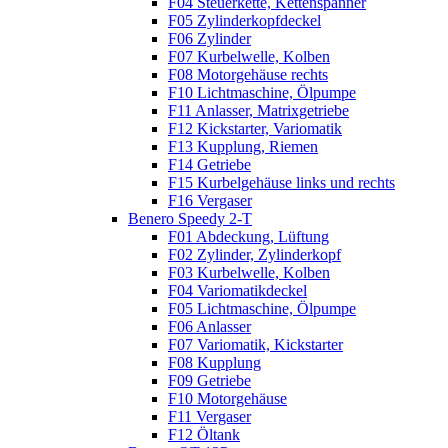
F04 Steuerkette, Kettenspanner
F05 Zylinderkopfdeckel
F06 Zylinder
F07 Kurbelwelle, Kolben
F08 Motorgehäuse rechts
F10 Lichtmaschine, Ölpumpe
F11 Anlasser, Matrixgetriebe
F12 Kickstarter, Variomatik
F13 Kupplung, Riemen
F14 Getriebe
F15 Kurbelgehäuse links und rechts
F16 Vergaser
Benero Speedy 2-T
F01 Abdeckung, Lüftung
F02 Zylinder, Zylinderkopf
F03 Kurbelwelle, Kolben
F04 Variomatikdeckel
F05 Lichtmaschine, Ölpumpe
F06 Anlasser
F07 Variomatik, Kickstarter
F08 Kupplung
F09 Getriebe
F10 Motorgehäuse
F11 Vergaser
F12 Öltank