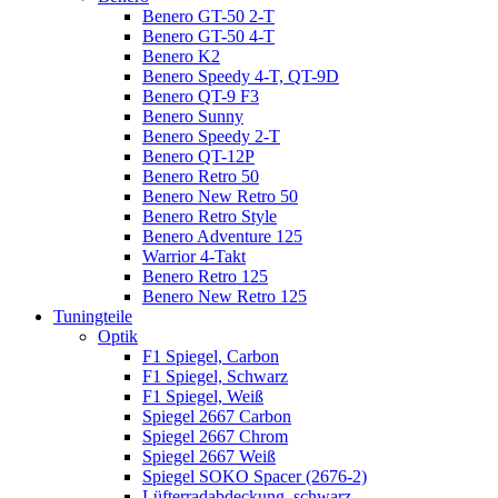
Benero GT-50 2-T
Benero GT-50 4-T
Benero K2
Benero Speedy 4-T, QT-9D
Benero QT-9 F3
Benero Sunny
Benero Speedy 2-T
Benero QT-12P
Benero Retro 50
Benero New Retro 50
Benero Retro Style
Benero Adventure 125
Warrior 4-Takt
Benero Retro 125
Benero New Retro 125
Tuningteile
Optik
F1 Spiegel, Carbon
F1 Spiegel, Schwarz
F1 Spiegel, Weiß
Spiegel 2667 Carbon
Spiegel 2667 Chrom
Spiegel 2667 Weiß
Spiegel SOKO Spacer (2676-2)
Lüfterradabdeckung, schwarz