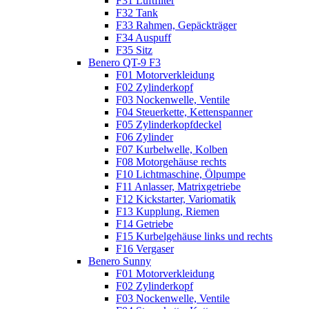
F31 Luftfilter
F32 Tank
F33 Rahmen, Gepäckträger
F34 Auspuff
F35 Sitz
Benero QT-9 F3
F01 Motorverkleidung
F02 Zylinderkopf
F03 Nockenwelle, Ventile
F04 Steuerkette, Kettenspanner
F05 Zylinderkopfdeckel
F06 Zylinder
F07 Kurbelwelle, Kolben
F08 Motorgehäuse rechts
F10 Lichtmaschine, Ölpumpe
F11 Anlasser, Matrixgetriebe
F12 Kickstarter, Variomatik
F13 Kupplung, Riemen
F14 Getriebe
F15 Kurbelgehäuse links und rechts
F16 Vergaser
Benero Sunny
F01 Motorverkleidung
F02 Zylinderkopf
F03 Nockenwelle, Ventile