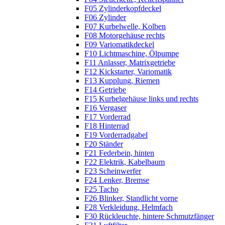
F05 Zylinderkopfdeckel
F06 Zylinder
F07 Kurbelwelle, Kolben
F08 Motorgehäuse rechts
F09 Variomatikdeckel
F10 Lichtmaschine, Ölpumpe
F11 Anlasser, Matrixgetriebe
F12 Kickstarter, Variomatik
F13 Kupplung, Riemen
F14 Getriebe
F15 Kurbelgehäuse links und rechts
F16 Vergaser
F17 Vorderrad
F18 Hinterrad
F19 Vorderradgabel
F20 Ständer
F21 Federbein, hinten
F22 Elektrik, Kabelbaum
F23 Scheinwerfer
F24 Lenker, Bremse
F25 Tacho
F26 Blinker, Standlicht vorne
F28 Verkleidung, Helmfach
F30 Rückleuchte, hintere Schmutzfänger