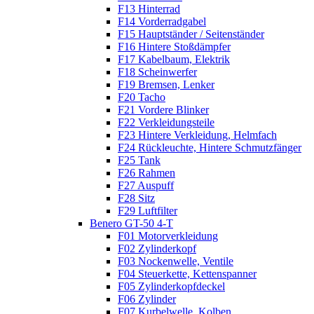
F13 Hinterrad
F14 Vorderradgabel
F15 Hauptständer / Seitenständer
F16 Hintere Stoßdämpfer
F17 Kabelbaum, Elektrik
F18 Scheinwerfer
F19 Bremsen, Lenker
F20 Tacho
F21 Vordere Blinker
F22 Verkleidungsteile
F23 Hintere Verkleidung, Helmfach
F24 Rückleuchte, Hintere Schmutzfänger
F25 Tank
F26 Rahmen
F27 Auspuff
F28 Sitz
F29 Luftfilter
Benero GT-50 4-T
F01 Motorverkleidung
F02 Zylinderkopf
F03 Nockenwelle, Ventile
F04 Steuerkette, Kettenspanner
F05 Zylinderkopfdeckel
F06 Zylinder
F07 Kurbelwelle, Kolben