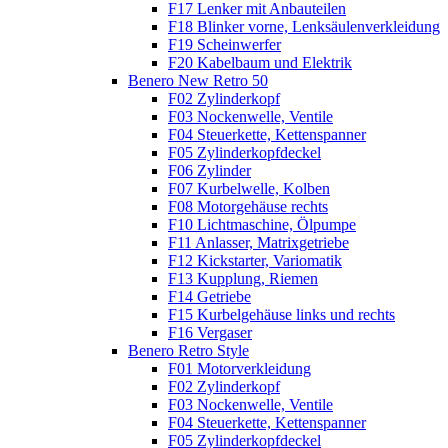
F17 Lenker mit Anbauteilen
F18 Blinker vorne, Lenksäulenverkleidung
F19 Scheinwerfer
F20 Kabelbaum und Elektrik
Benero New Retro 50
F02 Zylinderkopf
F03 Nockenwelle, Ventile
F04 Steuerkette, Kettenspanner
F05 Zylinderkopfdeckel
F06 Zylinder
F07 Kurbelwelle, Kolben
F08 Motorgehäuse rechts
F10 Lichtmaschine, Ölpumpe
F11 Anlasser, Matrixgetriebe
F12 Kickstarter, Variomatik
F13 Kupplung, Riemen
F14 Getriebe
F15 Kurbelgehäuse links und rechts
F16 Vergaser
Benero Retro Style
F01 Motorverkleidung
F02 Zylinderkopf
F03 Nockenwelle, Ventile
F04 Steuerkette, Kettenspanner
F05 Zylinderkopfdeckel