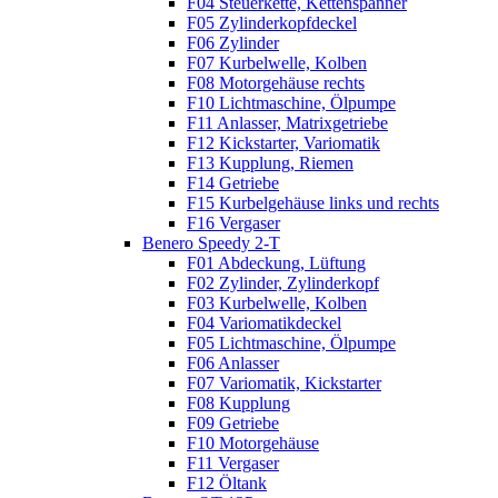
F04 Steuerkette, Kettenspanner
F05 Zylinderkopfdeckel
F06 Zylinder
F07 Kurbelwelle, Kolben
F08 Motorgehäuse rechts
F10 Lichtmaschine, Ölpumpe
F11 Anlasser, Matrixgetriebe
F12 Kickstarter, Variomatik
F13 Kupplung, Riemen
F14 Getriebe
F15 Kurbelgehäuse links und rechts
F16 Vergaser
Benero Speedy 2-T
F01 Abdeckung, Lüftung
F02 Zylinder, Zylinderkopf
F03 Kurbelwelle, Kolben
F04 Variomatikdeckel
F05 Lichtmaschine, Ölpumpe
F06 Anlasser
F07 Variomatik, Kickstarter
F08 Kupplung
F09 Getriebe
F10 Motorgehäuse
F11 Vergaser
F12 Öltank