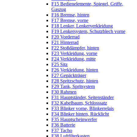
F15 Bedienelemente, Spiegel, Griffe,
Gaszug
F16 Bremse, hinten
F17 Bremse, vorne
F18 Lenker, Lenkerverkleidung
F19 Lenkersystem, Schutzblech vorne
F20 Vorderrad
F21 Hinterrad
F22 Stoßdämpfer, hinten
F23 Verkleidung, vorne
F24 Verkleidung, mitte
F25 Sitz
F26 Verkleidung, hinten
F27 Gepäckträger
F28 Spritzschutz, hinten
F29 Tank, Spritsystem
F30 Rahmen
F31 Hauptständer, Seitenständer
F32 Kabelbaum, Schlosssatz
F33 Blinker vorne, Blinkerrelais
F34 Blinker hinten, Rücklicht
F35 Hauptscheinwerfer
F36 Batterie
F37 Tacho
F38 Luftfilterkasten