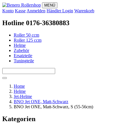
MENÜ
Konto
Kasse
Anmelden
Händler Login
Warenkorb
Hotline 0176-36380883
Roller 50 ccm
Roller 125 ccm
Helme
Zubehör
Ersatzteile
Tuningteile
Home
Helme
Jet-Helme
BNO Jet ONE, Matt-Schwarz
BNO Jet ONE, Matt-Schwarz, S (55-56cm)
Kategorien