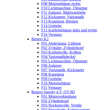
F08 Motorgehäuse rechts
F10 Lichtmaschine, Ölpumpe
F11 Anlasser, Matrixgetriebe
F12 Kickstarter, Variomatik
F13 Kupplung, Riemen
F14 Getriebe
F15 Kurbelgehäuse links und rechts
F16 Vergaser
Benero K2
F01 Abdeckung, Lüftung
F02 Zylinder, Zylinderkopf
F03 Kurbelwelle, Kolben
F04 Variomatikdeckel
F05 Lichtmaschine, Ölpumpe
F06 Anlasser
F07 Variomatik, Kickstarter
F08 Kupplung
F09 Getriebe
F10 Motorgehäuse
F11 Vergaser
Benero Speedy 4-T, QT-9D
F01 Motorverkleidung
F02 Zylinderkopf
F03 Nockenwelle, Ventile
F04 Steuerkette, Kettenspanner