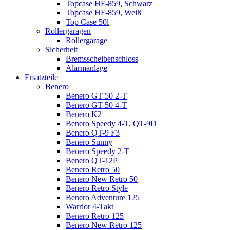
Topcase HF-859, Schwarz
Topcase HF-859, Weiß
Top Case 50l
Rollergaragen
Rollergarage
Sicherheit
Bremsscheibenschloss
Alarmanlage
Ersatzteile
Benero
Benero GT-50 2-T
Benero GT-50 4-T
Benero K2
Benero Speedy 4-T, QT-9D
Benero QT-9 F3
Benero Sunny
Benero Speedy 2-T
Benero QT-12P
Benero Retro 50
Benero New Retro 50
Benero Retro Style
Benero Adventure 125
Warrior 4-Takt
Benero Retro 125
Benero New Retro 125