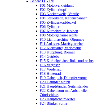
Benero QT-12P
F01 Motorverkleidung
F02 Zylinderkopf
F03 Nockenwelle, Ventile
F04 Steuerkette, Kettenspanner
F05 Zylinderkopfdeckel
F06 Zylinder
F07 Kurbelwelle, Kolben
F08 Motorgehäuse rechts
F10 Lichtmaschine, Ölpumpe
F11 Anlasser, Matrixgetriebe
F12 Kickstarter, Variomatik
F13 Kupplung, Riemen
F14 Getriebe
F15 Kurbelgehäuse links und rechts
F16 Vergaser
F17 Vorderrad
F18 Hinterrad
F19 Gabeljoch, Dämpfer vorne
F20 Dämpfer hinten
F21 Hauptständer, Seitenständer
F22 Kabelbaum mit Anbauteilen,
Zündschloss
F23 Hauptscheinwerfer
F24 Blinker vorne