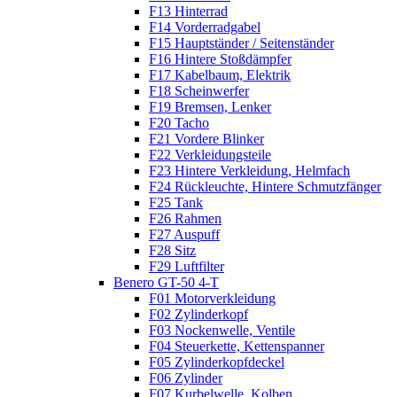
F13 Hinterrad
F14 Vorderradgabel
F15 Hauptständer / Seitenständer
F16 Hintere Stoßdämpfer
F17 Kabelbaum, Elektrik
F18 Scheinwerfer
F19 Bremsen, Lenker
F20 Tacho
F21 Vordere Blinker
F22 Verkleidungsteile
F23 Hintere Verkleidung, Helmfach
F24 Rückleuchte, Hintere Schmutzfänger
F25 Tank
F26 Rahmen
F27 Auspuff
F28 Sitz
F29 Luftfilter
Benero GT-50 4-T
F01 Motorverkleidung
F02 Zylinderkopf
F03 Nockenwelle, Ventile
F04 Steuerkette, Kettenspanner
F05 Zylinderkopfdeckel
F06 Zylinder
F07 Kurbelwelle, Kolben