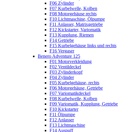
F06 Zylinder
F07 Kurbelwelle, Kolben
F08 Motorgehäuse rechts
F10 Lichtmaschine, Ölpumpe
F11 Anlasser, Matrixgetriebe
F12 Kickstarter, Variomatik
F13 Kupplung, Riemen
F14 Getriebe
F15 Kurbelgehäuse links und rechts
F16 Vergaser
Benero Adventure 125
F01 Motorverkleidung
F02 Ventildeckel
F03 Zylinderkopf
F04 Zylinder
F05 Kurbelgehäuse, rechts
F06 Motorgehäuse, Getriebe
F07 Variomatikdeckel
F08 Kurbelwelle, Kolben
F09 Variomatik, Kupplung, Getriebe
F10 Kickstarter
F11 Ölpumpe
F12 Anlasser
F13 Lichtmaschine
F14 Auspuff