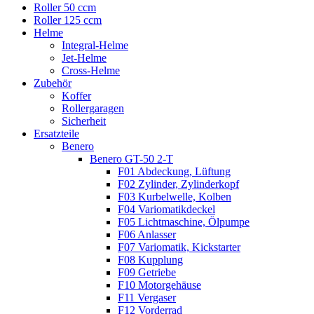
Roller 50 ccm
Roller 125 ccm
Helme
Integral-Helme
Jet-Helme
Cross-Helme
Zubehör
Koffer
Rollergaragen
Sicherheit
Ersatzteile
Benero
Benero GT-50 2-T
F01 Abdeckung, Lüftung
F02 Zylinder, Zylinderkopf
F03 Kurbelwelle, Kolben
F04 Variomatikdeckel
F05 Lichtmaschine, Ölpumpe
F06 Anlasser
F07 Variomatik, Kickstarter
F08 Kupplung
F09 Getriebe
F10 Motorgehäuse
F11 Vergaser
F12 Vorderrad