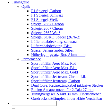
Tuningteile
Optik
F1 Spiegel, Carbon
F1 Spiegel, Schwarz
F1 Spiegel, Weiß
Spiegel 2667 Carbon
Spiegel 2667 Chrom
Spiegel 2667 Weiß
Spiegel SOKO Spacer (2676-2)
Lüfterradabdeckung, schwarz
Lüfterradabdeckung, Blau
Spacer Seitenständer, Silber
Höherlegungssatz, Rot, Aluminium
Performance
Sportluftfilter Aero Max, Rot
Sportluftfilter Aero Max, Blau
Sportluftfilter Aero Max, Gold
Sportluftfilter Jetstream, Chrom-Lila
Sportluftfilter Jetstream, Carbon
Dual Core, Racingzündkabel inklusive Stecker
Racing Ansaugstutzen für 2-Takt 27 mm
Tuningvergaser 2-Takt 34 mm, Flachschieber
Gasdruckstoßdämpfer, in der Härte Verstellbar