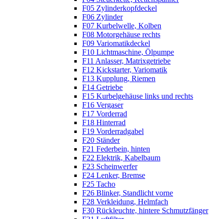
F05 Zylinderkopfdeckel
F06 Zylinder
F07 Kurbelwelle, Kolben
F08 Motorgehäuse rechts
F09 Variomatikdeckel
F10 Lichtmaschine, Ölpumpe
F11 Anlasser, Matrixgetriebe
F12 Kickstarter, Variomatik
F13 Kupplung, Riemen
F14 Getriebe
F15 Kurbelgehäuse links und rechts
F16 Vergaser
F17 Vorderrad
F18 Hinterrad
F19 Vorderradgabel
F20 Ständer
F21 Federbein, hinten
F22 Elektrik, Kabelbaum
F23 Scheinwerfer
F24 Lenker, Bremse
F25 Tacho
F26 Blinker, Standlicht vorne
F28 Verkleidung, Helmfach
F30 Rückleuchte, hintere Schmutzfänger