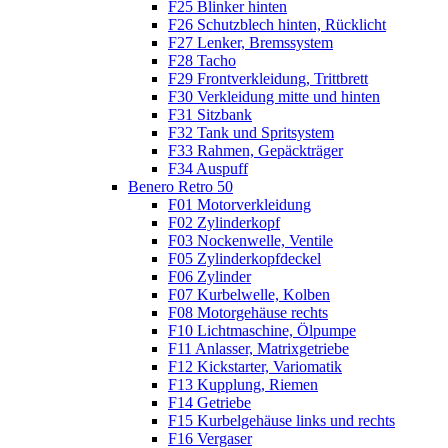
F25 Blinker hinten
F26 Schutzblech hinten, Rücklicht
F27 Lenker, Bremssystem
F28 Tacho
F29 Frontverkleidung, Trittbrett
F30 Verkleidung mitte und hinten
F31 Sitzbank
F32 Tank und Spritsystem
F33 Rahmen, Gepäckträger
F34 Auspuff
Benero Retro 50
F01 Motorverkleidung
F02 Zylinderkopf
F03 Nockenwelle, Ventile
F05 Zylinderkopfdeckel
F06 Zylinder
F07 Kurbelwelle, Kolben
F08 Motorgehäuse rechts
F10 Lichtmaschine, Ölpumpe
F11 Anlasser, Matrixgetriebe
F12 Kickstarter, Variomatik
F13 Kupplung, Riemen
F14 Getriebe
F15 Kurbelgehäuse links und rechts
F16 Vergaser