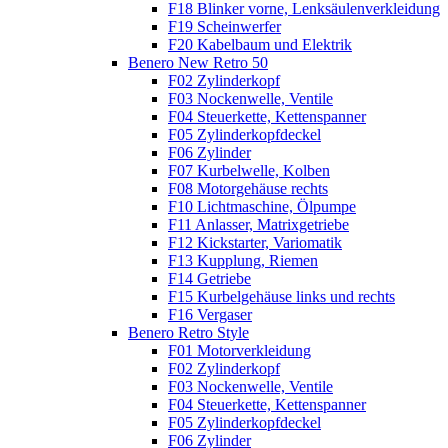
F18 Blinker vorne, Lenksäulenverkleidung
F19 Scheinwerfer
F20 Kabelbaum und Elektrik
Benero New Retro 50
F02 Zylinderkopf
F03 Nockenwelle, Ventile
F04 Steuerkette, Kettenspanner
F05 Zylinderkopfdeckel
F06 Zylinder
F07 Kurbelwelle, Kolben
F08 Motorgehäuse rechts
F10 Lichtmaschine, Ölpumpe
F11 Anlasser, Matrixgetriebe
F12 Kickstarter, Variomatik
F13 Kupplung, Riemen
F14 Getriebe
F15 Kurbelgehäuse links und rechts
F16 Vergaser
Benero Retro Style
F01 Motorverkleidung
F02 Zylinderkopf
F03 Nockenwelle, Ventile
F04 Steuerkette, Kettenspanner
F05 Zylinderkopfdeckel
F06 Zylinder