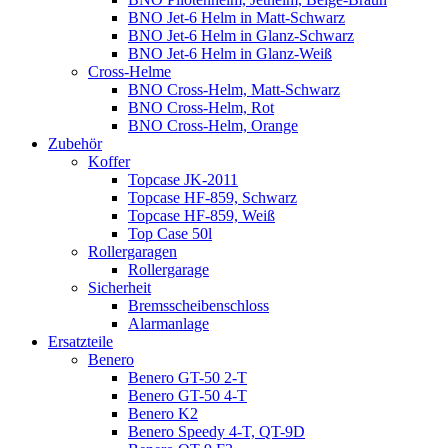
BNO Jet-6 Helm in Matt-Schwarz
BNO Jet-6 Helm in Glanz-Schwarz
BNO Jet-6 Helm in Glanz-Weiß
Cross-Helme
BNO Cross-Helm, Matt-Schwarz
BNO Cross-Helm, Rot
BNO Cross-Helm, Orange
Zubehör
Koffer
Topcase JK-2011
Topcase HF-859, Schwarz
Topcase HF-859, Weiß
Top Case 50l
Rollergaragen
Rollergarage
Sicherheit
Bremsscheibenschloss
Alarmanlage
Ersatzteile
Benero
Benero GT-50 2-T
Benero GT-50 4-T
Benero K2
Benero Speedy 4-T, QT-9D