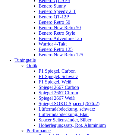
Benero QT-9 F3
Benero Sunny
Benero Speedy 2-T
Benero QT-12P
Benero Retro 50
Benero New Retro 50
Benero Retro Style
Benero Adventure 125
Warrior 4-Takt
Benero Retro 125
Benero New Retro 125
Tuningteile
Optik
F1 Spiegel, Carbon
F1 Spiegel, Schwarz
F1 Spiegel, Weiß
Spiegel 2667 Carbon
Spiegel 2667 Chrom
Spiegel 2667 Weiß
Spiegel SOKO Spacer (2676-2)
Lüfterradabdeckung, schwarz
Lüfterradabdeckung, Blau
Spacer Seitenständer, Silber
Höherlegungssatz, Rot, Aluminium
Performance