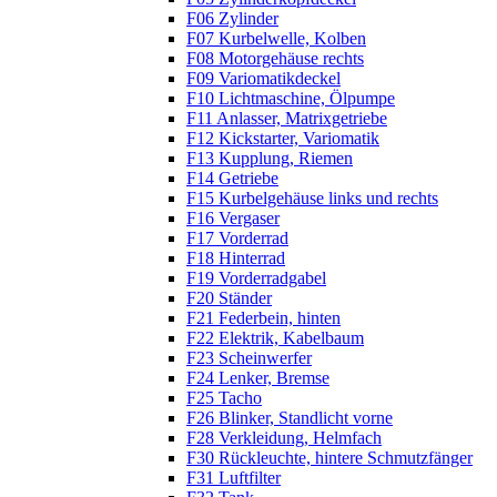
F06 Zylinder
F07 Kurbelwelle, Kolben
F08 Motorgehäuse rechts
F09 Variomatikdeckel
F10 Lichtmaschine, Ölpumpe
F11 Anlasser, Matrixgetriebe
F12 Kickstarter, Variomatik
F13 Kupplung, Riemen
F14 Getriebe
F15 Kurbelgehäuse links und rechts
F16 Vergaser
F17 Vorderrad
F18 Hinterrad
F19 Vorderradgabel
F20 Ständer
F21 Federbein, hinten
F22 Elektrik, Kabelbaum
F23 Scheinwerfer
F24 Lenker, Bremse
F25 Tacho
F26 Blinker, Standlicht vorne
F28 Verkleidung, Helmfach
F30 Rückleuchte, hintere Schmutzfänger
F31 Luftfilter