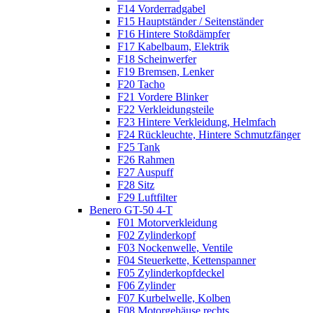
F14 Vorderradgabel
F15 Hauptständer / Seitenständer
F16 Hintere Stoßdämpfer
F17 Kabelbaum, Elektrik
F18 Scheinwerfer
F19 Bremsen, Lenker
F20 Tacho
F21 Vordere Blinker
F22 Verkleidungsteile
F23 Hintere Verkleidung, Helmfach
F24 Rückleuchte, Hintere Schmutzfänger
F25 Tank
F26 Rahmen
F27 Auspuff
F28 Sitz
F29 Luftfilter
Benero GT-50 4-T
F01 Motorverkleidung
F02 Zylinderkopf
F03 Nockenwelle, Ventile
F04 Steuerkette, Kettenspanner
F05 Zylinderkopfdeckel
F06 Zylinder
F07 Kurbelwelle, Kolben
F08 Motorgehäuse rechts