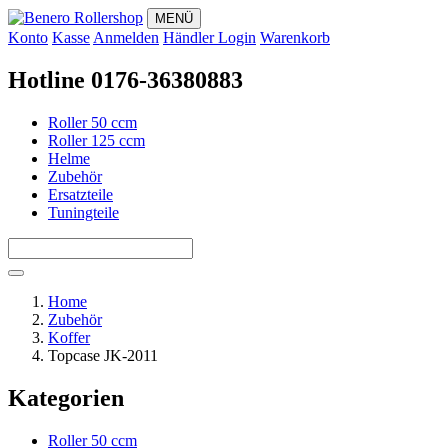
MENÜ
Konto
Kasse
Anmelden
Händler Login
Warenkorb
Hotline 0176-36380883
Roller 50 ccm
Roller 125 ccm
Helme
Zubehör
Ersatzteile
Tuningteile
Home
Zubehör
Koffer
Topcase JK-2011
Kategorien
Roller 50 ccm