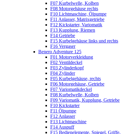
F07 Kurbelwelle, Kolben
F08 Motorgehäuse rechts
F10 Lichtmaschine, Ölpumpe
F11 Anlasser, Matrixgetriebe
F12 Kickstarter, Variomatik
F13 Kupplung, Riemen
F14 Getriebe
F15 Kurbelgehäuse links und rechts
F16 Vergaser
Benero Adventure 125
F01 Motorverkleidung
F02 Ventildeckel
F03 Zylinderkopf
F04 Zylinder
F05 Kurbelgehäuse, rechts
F06 Motorgehäuse, Getriebe
F07 Variomatikdeckel
F08 Kurbelwelle, Kolben
F09 Variomatik, Kupplung, Getriebe
F10 Kickstarter
F11 Ölpumpe
F12 Anlasser
F13 Lichtmaschine
F14 Auspuff
F15 Bedienelemente, Spiegel, Griffe,