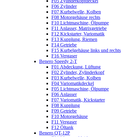
F05 Zylinderkopfdeckel
F06 Zylinder
F07 Kurbelwelle, Kolben
F08 Motorgehäuse rechts
F10 Lichtmaschine, Ölpumpe
F11 Anlasser, Matrixgetriebe
F12 Kickstarter, Variomatik
F13 Kupplung, Riemen
F14 Getriebe
F15 Kurbelgehäuse links und rechts
F16 Vergaser
Benero Speedy 2-T
F01 Abdeckung, Lüftung
F02 Zylinder, Zylinderkopf
F03 Kurbelwelle, Kolben
F04 Variomatikdeckel
F05 Lichtmaschine, Ölpumpe
F06 Anlasser
F07 Variomatik, Kickstarter
F08 Kupplung
F09 Getriebe
F10 Motorgehäuse
F11 Vergaser
F12 Öltank
Benero QT-12P