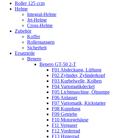
Roller 125 ccm
Helme
Integral-Helme
Jet-Helme
Cross-Helme
Zubehör
Koffer
Rollergaragen
Sicherheit
Ersatzteile
Benero
Benero GT-50 2-T
F01 Abdeckung, Lüftung
F02 Zylinder, Zylinderkopf
F03 Kurbelwelle, Kolben
F04 Variomatikdeckel
F05 Lichtmaschine, Ölpumpe
F06 Anlasser
F07 Variomatik, Kickstarter
F08 Kupplung
F09 Getriebe
F10 Motorgehäuse
F11 Vergaser
F12 Vorderrad
F13 Hinterrad