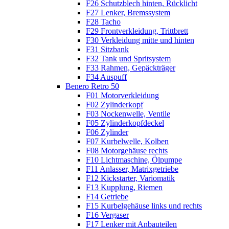
F26 Schutzblech hinten, Rücklicht
F27 Lenker, Bremssystem
F28 Tacho
F29 Frontverkleidung, Trittbrett
F30 Verkleidung mitte und hinten
F31 Sitzbank
F32 Tank und Spritsystem
F33 Rahmen, Gepäckträger
F34 Auspuff
Benero Retro 50
F01 Motorverkleidung
F02 Zylinderkopf
F03 Nockenwelle, Ventile
F05 Zylinderkopfdeckel
F06 Zylinder
F07 Kurbelwelle, Kolben
F08 Motorgehäuse rechts
F10 Lichtmaschine, Ölpumpe
F11 Anlasser, Matrixgetriebe
F12 Kickstarter, Variomatik
F13 Kupplung, Riemen
F14 Getriebe
F15 Kurbelgehäuse links und rechts
F16 Vergaser
F17 Lenker mit Anbauteilen