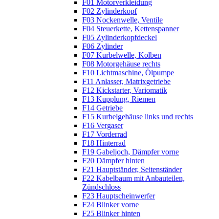
F01 Motorverkleidung
F02 Zylinderkopf
F03 Nockenwelle, Ventile
F04 Steuerkette, Kettenspanner
F05 Zylinderkopfdeckel
F06 Zylinder
F07 Kurbelwelle, Kolben
F08 Motorgehäuse rechts
F10 Lichtmaschine, Ölpumpe
F11 Anlasser, Matrixgetriebe
F12 Kickstarter, Variomatik
F13 Kupplung, Riemen
F14 Getriebe
F15 Kurbelgehäuse links und rechts
F16 Vergaser
F17 Vorderrad
F18 Hinterrad
F19 Gabeljoch, Dämpfer vorne
F20 Dämpfer hinten
F21 Hauptständer, Seitenständer
F22 Kabelbaum mit Anbauteilen,
Zündschloss
F23 Hauptscheinwerfer
F24 Blinker vorne
F25 Blinker hinten