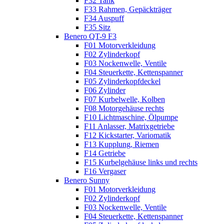
F32 Tank
F33 Rahmen, Gepäckträger
F34 Auspuff
F35 Sitz
Benero QT-9 F3
F01 Motorverkleidung
F02 Zylinderkopf
F03 Nockenwelle, Ventile
F04 Steuerkette, Kettenspanner
F05 Zylinderkopfdeckel
F06 Zylinder
F07 Kurbelwelle, Kolben
F08 Motorgehäuse rechts
F10 Lichtmaschine, Ölpumpe
F11 Anlasser, Matrixgetriebe
F12 Kickstarter, Variomatik
F13 Kupplung, Riemen
F14 Getriebe
F15 Kurbelgehäuse links und rechts
F16 Vergaser
Benero Sunny
F01 Motorverkleidung
F02 Zylinderkopf
F03 Nockenwelle, Ventile
F04 Steuerkette, Kettenspanner