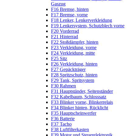
Gaszug
F16 Bremse, hinten
F17 Bremse, vorne
F18 Lenker, Lenkerverkleidung
F19 Lenkersystem, Schutzblech vorne
F20 Vorderrad
F21 Hinterrad
F22 Stoßdämpfer, hinten
F23 Verkleidung, vorne
F24 Verkleidung, mitte
F25 Sitz
F26 Verkleidung, hinten
F27 Gepäckträger
F28 Spritzschutz, hinten
F29 Tank, Spritsystem
F30 Rahmen
F31 Hauptständer, Seitenständer
F32 Kabelbaum, Schlosssatz
F33 Blinker vorne, Blinkerrelais
F34 Blinker hinten, Rücklicht
F35 Hauptscheinwerfer
F36 Batterie
F37 Tacho
F38 Luftfilterkasten
F39 Motor und Steuerelektronik