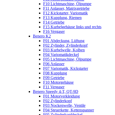
F10 Lichtmaschine, Ölpumpe
F11 Anlasser, Matrixgetriebe
F12 Kickstarter, Variomatik
F13 Kupplung, Riemen
F14 Getriebe
F15 Kurbelgehäuse links und rechts
F16 Vergaser
Benero K2
F01 Abdeckung, Lüftung
F02 Zylinder, Zylinderkopf
F03 Kurbelwelle, Kolben
F04 Variomatikdeckel
F05 Lichtmaschine, Ölpumpe
F06 Anlasser
F07 Variomatik, Kickstarter
F08 Kupplung
F09 Getriebe
F10 Motorgehäuse
F11 Vergaser
Benero Speedy 4-T, QT-9D
F01 Motorverkleidung
F02 Zylinderkopf
F03 Nockenwelle, Ventile
F04 Steuerkette, Kettenspanner
F05 Zylinderkopfdeckel